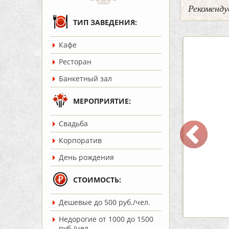
Рекоменду
ТИП ЗАВЕДЕНИЯ:
Кафе
3
0
5
Ресторан
Банкетный зал
МЕРОПРИЯТИЕ:
Cвадьба
 «Шишка»
Кафе-Бар Бермуды
Корпоратив
ость:
до 100 чел.
Вместимость:
до 160 чел.
День рождения
т 1700 руб./чел.
Цена
от 1200 руб./чел.
:
Советский
Район:
Советский
СТОИМОСТЬ:
Дешевые до 500 руб./чел.
робнее
подробнее
Недорогие от 1000 до 1500
руб./чел.