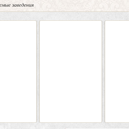
емые заведения
0
5
2
Кафе-Бар Бермуды
Каф
Вместимость:
до 160 чел.
Вмести
Цена
от 1200 руб./чел.
Цена
Район:
Советский
Рай
подробнее
п