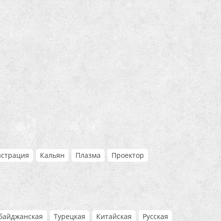
истрация
Кальян
Плазма
Проектор
байджанская
Турецкая
Китайская
Русская