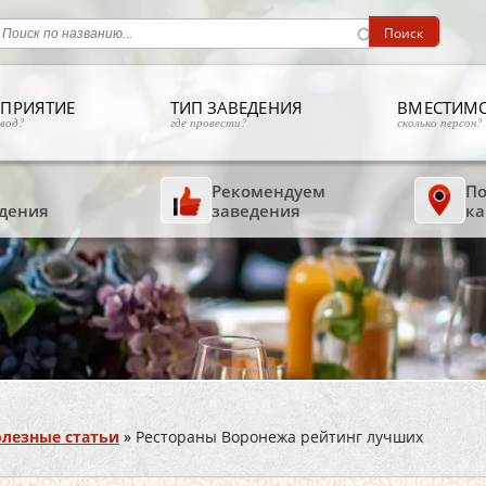
ПРИЯТИЕ
ТИП ЗАВЕДЕНИЯ
ВМЕСТИМ
овод?
где провести?
сколько персон?
Рекомендуем
По
дения
заведения
ка
лезные статьи
»
Рестораны Воронежа рейтинг лучших