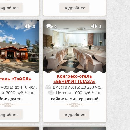
одробнее
подробнее
3
0
3
Конгресс-отель
тель «ТайGA»
«БЕНЕФИТ ПЛАЗА»
имость:
до 110 чел.
Вместимость:
до 250 чел.
а
от 3000 руб./чел.
Цена
от 1600 руб./чел.
йон:
Другой
Район:
Коминтерновский
одробнее
подробнее