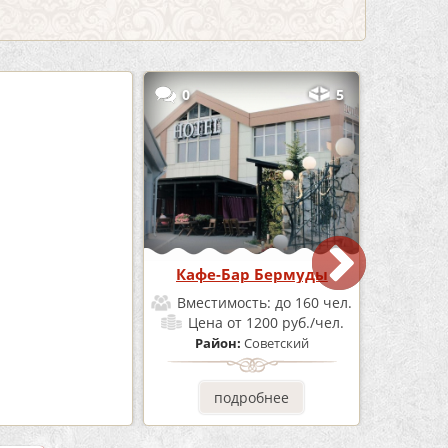
3
0
5
е «Шишка»
Кафе-Бар Бермуды
мость:
до 100 чел.
Вместимость:
до 160 чел.
от 1700 руб./чел.
Цена
от 1200 руб./чел.
он:
Советский
Район:
Советский
одробнее
подробнее