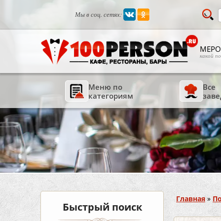
Мы в соц. сетях:
МЕРО
какой п
Меню по
Все
категориям
заве
Вы здесь
Главная
»
По
Быстрый поиск