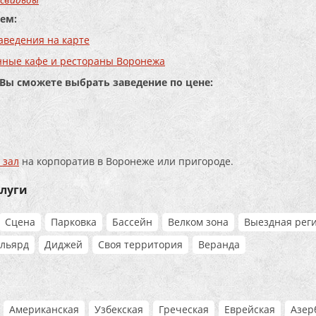
ем:
аведения на карте
нные кафе и рестораны Воронежа
 Вы сможете выбрать заведение по цене:
 зал
на корпоратив в Воронеже или пригороде.
слуги
Сцена
Парковка
Бассейн
Велком зона
Выездная рег
льярд
Диджей
Своя территория
Веранда
Американская
Узбекская
Греческая
Еврейская
Азер