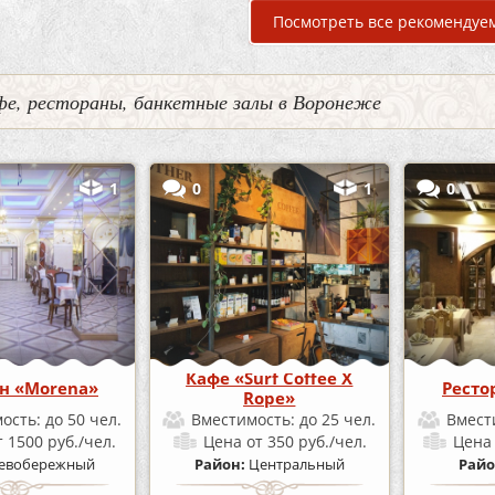
Посмотреть все рекомендуе
фе, рестораны, банкетные залы в Воронеже
1
0
1
0
Кафе «Surf Coffee X
н «Morena»
Ресто
Rope»
ость:
до 50 чел.
Вместимость:
до 25 чел.
Вмест
т 1500 руб./чел.
Цена
от 350 руб./чел.
Цен
евобережный
Район:
Центральный
Райо