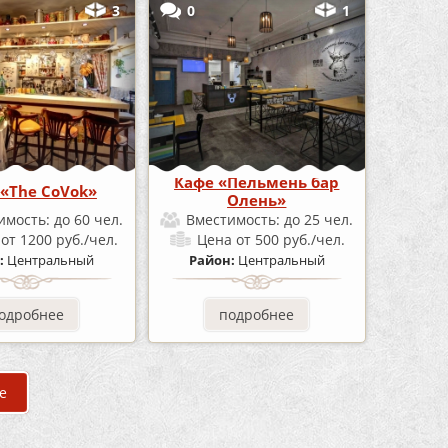
3
0
1
Кафе «Пельмень бар
«The CoVok»
Олень»
имость:
до 60 чел.
Вместимость:
до 25 чел.
а
от 1200 руб./чел.
Цена
от 500 руб./чел.
:
Центральный
Район:
Центральный
одробнее
подробнее
е