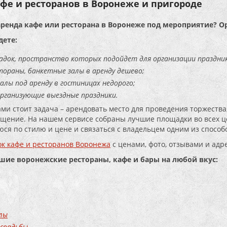
фе и ресторанов в Воронеже и пригороде
аренда кафе или ресторана в Воронеже под мероприятие? О
дете:
адок, пространство которых подойдет для организации праздник
тораны, банкетные залы в аренду дешево;
алы под аренду в гостиницах недорого;
организующие выездные праздники.
ами стоит задача – арендовать место для проведения торжества,
щение. На нашем сервисе собраны лучшие площадки во всех це
ся по стилю и цене и связаться с владельцем одним из способо
к кафе и ресторанов Воронежа
с ценами, фото, отзывами и адр
чшие воронежские рестораны, кафе и бары на любой вкус:
лы
 свадьбы