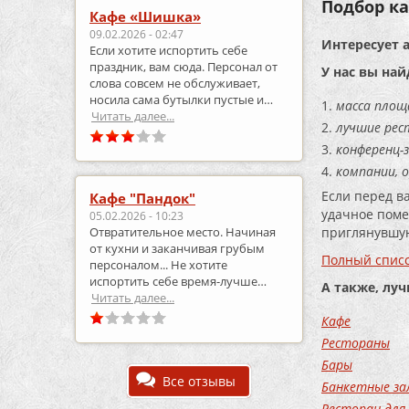
Подбор ка
Кафе «Шишка»
09.02.2026 - 02:47
Интересует 
Если хотите испортить себе
праздник, вам сюда. Персонал от
У нас вы най
слова совсем не обслуживает,
носила сама бутылки пустые и
масса площ
приносила полные.
Читать далее...
лучшие рес
конференц-з
компании, 
Если перед в
Кафе "Пандок"
удачное поме
05.02.2026 - 10:23
приглянувшую
Отвратительное место. Начиная
от кухни и заканчивая грубым
Полный списо
персоналом... Не хотите
испортить себе время-лучше
А также, лу
выберите что-то другое..
Читать далее...
Кафе
Рестораны
Бары
Все отзывы
Банкетные за
Ресторан для