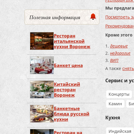
Мы предлага
Полезная информация
Посмотреть з
Рекомендова
Кроме этого
Ресторан
итальянской
дешевые
кухни Воронеж
недорогие
ВИП
Банкет цена
А также
снять
Сервис и у
Китайский
ресторан
Концерты
Воронеж
Камин
Би
Банкетные
блюда русской
Кухня
кухни
Индийская
Ресторан на