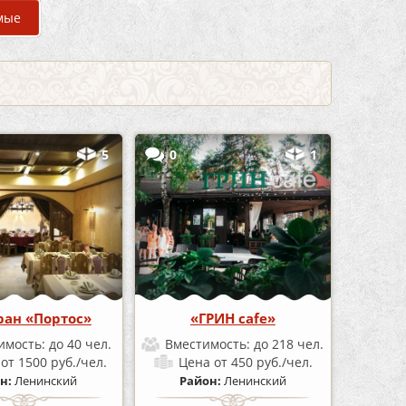
мые
5
0
1
ран «Портос»
«ГРИН cafe»
имость:
до 40 чел.
Вместимость:
до 218 чел.
а
от 1500 руб./чел.
Цена
от 450 руб./чел.
н:
Ленинский
Район:
Ленинский