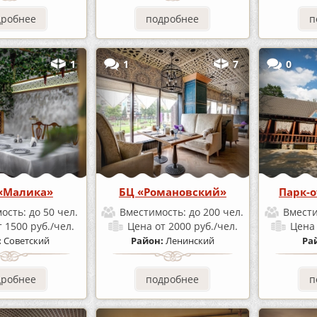
дробнее
подробнее
п
1
1
7
0
«Малика»
БЦ «Романовский»
Парк-о
ость:
до 50 чел.
Вместимость:
до 200 чел.
Вмест
т 1500 руб./чел.
Цена
от 2000 руб./чел.
Цен
:
Советский
Район:
Ленинский
Ра
дробнее
подробнее
п