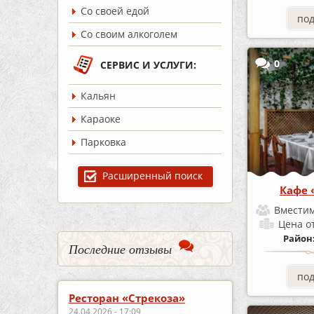
Со своей едой
по
Со своим алкоголем
0
СЕРВИС И УСЛУГИ:
Кальян
Караоке
Парковка
Расширенный поиск
Кафе 
Вместим
Цена
о
Район
Последние отзывы
по
Ресторан «Стрекоза»
24.04.2026 - 17:09