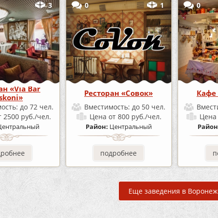
3
0
1
0
ан «Via Bar
Ресторан «Совок»
Кафе 
skoni»
ость:
до 72 чел.
Вместимость:
до 50 чел.
Вмест
т 2500 руб./чел.
Цена
от 800 руб./чел.
Цен
Центральный
Район:
Центральный
Район
дробнее
подробнее
п
Еще заведения в Воронеж