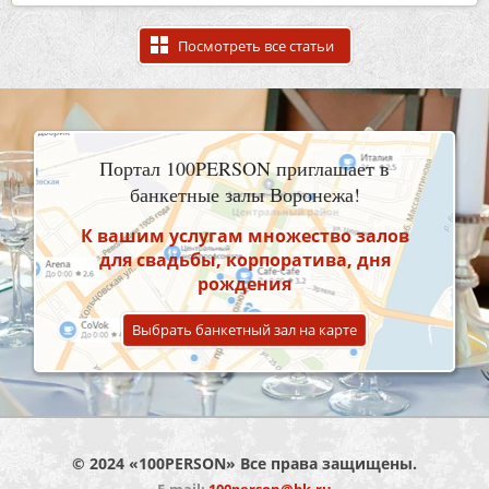
Посмотреть все статьи
Портал 100PERSON приглашает в
банкетные залы Воронежа!
К вашим услугам множество залов
для свадьбы, корпоратива, дня
рождения
Выбрать банкетный зал на карте
© 2024 «100PERSON» Все права защищены.
E-mail:
100person@bk.ru