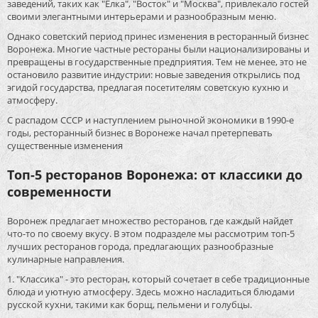
заведений, таких как "Елка", "Восток" и "Москва", привлекало гостей
своими элегантными интерьерами и разнообразным меню.
Однако советский период принес изменения в ресторанный бизнес
Воронежа. Многие частные рестораны были национализированы и
превращены в государственные предприятия. Тем не менее, это не
остановило развитие индустрии: новые заведения открылись под
эгидой государства, предлагая посетителям советскую кухню и
атмосферу.
С распадом СССР и наступлением рыночной экономики в 1990-е
годы, ресторанный бизнес в Воронеже начал претерпевать
существенные изменения
Топ-5 ресторанов Воронежа: от классики до
современности
Воронеж предлагает множество ресторанов, где каждый найдет
что-то по своему вкусу. В этом подразделе мы рассмотрим топ-5
лучших ресторанов города, предлагающих разнообразные
кулинарные направления.
1. "Классика" - это ресторан, который сочетает в себе традиционные
блюда и уютную атмосферу. Здесь можно насладиться блюдами
русской кухни, такими как борщ, пельмени и голубцы.