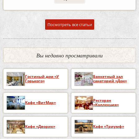
Посмотреть все статьи
Вы недавно просматривали
Гостиный дом «У
Банкетный зал
Горького»
санаторий «Дон»
Ресторан
Кафе «ВитМар»
«Коллекция»
Кафе «Дворик»
Кафе «Триумф»