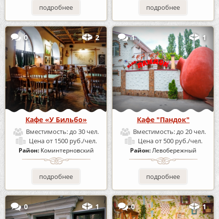
подробнее
подробнее
0
2
1
1
Кафе «У Бильбо»
Кафе "Пандок"
Вместимость:
до 30 чел.
Вместимость:
до 20 чел.
Цена
от 1500 руб./чел.
Цена
от 500 руб./чел.
Район:
Коминтерновский
Район:
Левобережный
подробнее
подробнее
0
1
0
1