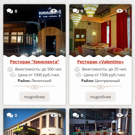
0
1
0
1
Ресторан "Кинолента"
Ресторан «Valentino»
Вместимость:
до 500 чел.
Вместимость:
до 25 чел.
Цена
от 1000 руб./чел.
Цена
от 1500 руб./чел.
Район:
Ленинский
Район:
Центральный
подробнее
подробнее
0
5
0
1