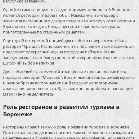
несколько заведений.
Одной из самых популярных достопримечательностей Воронежа
является ресторан "У Бабы Любы". Изысканный интерьер с
элементами старинного декора создает атмосферу уюта и роскоши.
Здесь можно отведать блюда русской и европейской кухни,
приготовленные по старинным рецептам.
Еще одной интересной опцией для особого вечера может быть
ресторан "Крыша". Расположенный на последнем этаже здания, он
предлагает прекрасный вид на городские пейзажи. Меню
заведения включает блюда японской и европейской кухни, а также
широкий выбор напитков.
Для любителей экзотической атмосферы и оригинальных блюд
подойдет ресторан "Марокко". Восточный интерьер, живая музыка
и разнообразие восточных специй создают неповторимую
атмосферу таинственности. Здесь можно попробовать настоящие
марокканские деликатесы
Роль ресторанов в развитии туризма в
Воронеже
Рестораны играют важную роль в развитии туризма в Воронеже.
Они не только предлагают посетителям возможность насладиться
качественными блюдами и уникальной атмосферой, но и являются