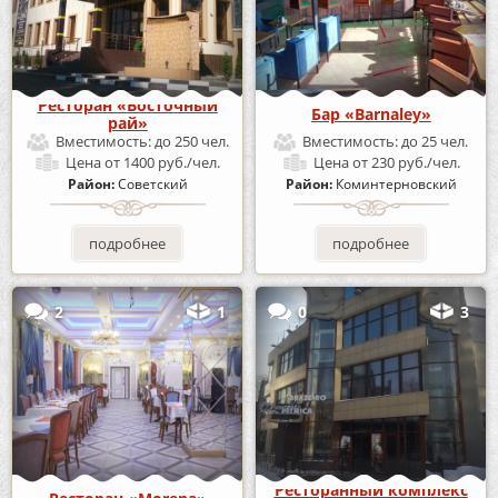
Ресторан «Восточный
Бар «Barnaley»
рай»
Вместимость:
до 250 чел.
Вместимость:
до 25 чел.
Цена
от 1400 руб./чел.
Цена
от 230 руб./чел.
Район:
Советский
Район:
Коминтерновский
подробнее
подробнее
2
1
0
3
Ресторанный комплекс