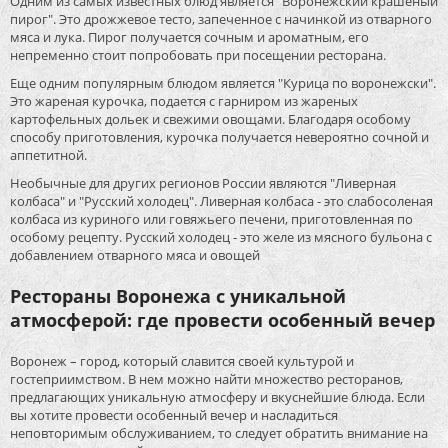
Одним из самых известных блюд является "Воронежский крашеный
пирог". Это дрожжевое тесто, запеченное с начинкой из отварного
мяса и лука. Пирог получается сочным и ароматным, его
непременно стоит попробовать при посещении ресторана.
Еще одним популярным блюдом является "Курица по воронежски".
Это жареная курочка, подается с гарниром из жареных
картофельных дольек и свежими овощами. Благодаря особому
способу приготовления, курочка получается невероятно сочной и
аппетитной.
Необычные для других регионов России являются "Ливерная
колбаса" и "Русский холодец". Ливерная колбаса - это слабосоленая
колбаса из куриного или говяжьего печени, приготовленная по
особому рецепту. Русский холодец - это желе из мясного бульона с
добавлением отварного мяса и овощей
Рестораны Воронежа с уникальной
атмосферой: где провести особенный вечер
Воронеж – город, который славится своей культурой и
гостеприимством. В нем можно найти множество ресторанов,
предлагающих уникальную атмосферу и вкуснейшие блюда. Если
вы хотите провести особенный вечер и насладиться
неповторимым обслуживанием, то следует обратить внимание на