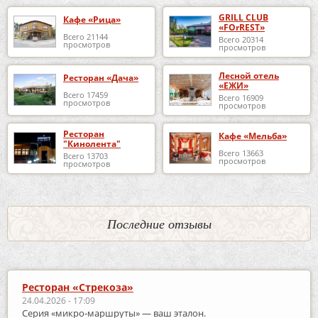
GRILL CLUB
Кафе «Рица»
«FOrREST»
Всего 21144
Всего 20314
просмотров
просмотров
Лесной отель
Ресторан «Дача»
«ЕЖИ»
Всего 17459
Всего 16909
просмотров
просмотров
Ресторан
Кафе «Мельба»
"Кинолента"
Всего 13663
Всего 13703
просмотров
просмотров
Последние отзывы
Ресторан «Стрекоза»
24.04.2026 - 17:09
Серия «микро‑маршруты» — ваш эталон.