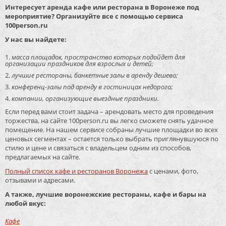
Интересует аренда кафе или ресторана в Воронеже под
мероприятие? Организуйте все с помощью сервиса
100person.ru
У нас вы найдете:
масса площадок, пространство которых подойдет для
организации праздников для взрослых и детей;
лучшие рестораны, банкетные залы в аренду дешево;
конференц-залы под аренду в гостиницах недорого;
компании, организующие выездные праздники.
Если перед вами стоит задача – арендовать место для проведения
торжества, на сайте 100person.ru вы легко сможете снять удачное
помещение. На нашем сервисе собраны лучшие площадки во всех
ценовых сегментах – остается только выбрать приглянувшуюся по
стилю и цене и связаться с владельцем одним из способов,
предлагаемых на сайте.
Полный список кафе и ресторанов Воронежа
с ценами, фото,
отзывами и адресами.
А также, лучшие воронежские рестораны, кафе и бары на
любой вкус:
Кафе