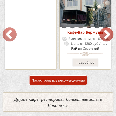
Кафе «Шишка»
Кафе-Бар Бермуды
Вместимость:
до 100 чел.
Вместимость:
до 160 чел.
Цена
от 1700 руб./чел.
Цена
от 1200 руб./чел.
Район:
Советский
Район:
Советский
подробнее
подробнее
Посмотреть все рекомендуемые
Другие кафе, рестораны, банкетные залы в
Воронеже