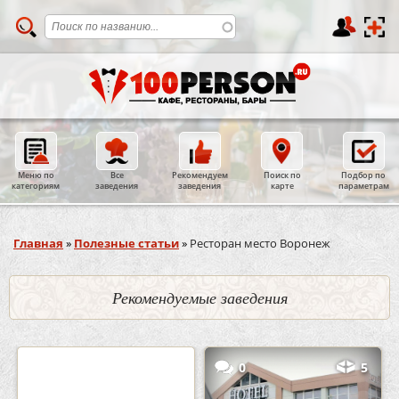
Меню по
Все
Рекомендуем
Поиск по
Подбор по
категориям
заведения
заведения
карте
параметрам
Вы здесь
Главная
»
Полезные статьи
»
Ресторан место Воронеж
Рекомендуемые заведения
2
3
0
5