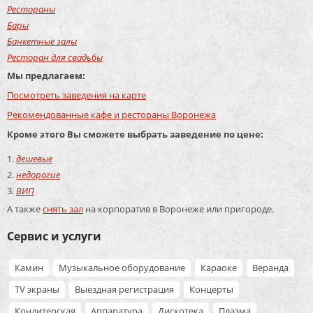
Рестораны
Бары
Банкетные залы
Ресторан для свадьбы
Мы предлагаем:
Посмотреть заведения на карте
Рекомендованные кафе и рестораны Воронежа
Кроме этого Вы сможете выбрать заведение по цене:
дешевые
недорогие
ВИП
А также
снять зал
на корпоратив в Воронеже или пригороде.
Сервис и услуги
Камин
Музыкальное оборудование
Караоке
Веранда
TV экраны
Выездная регистрация
Концерты
Кондитерская
Аппаратура
Дискотека
Плазма