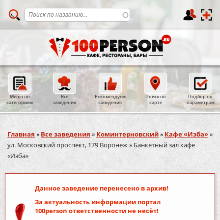
Меню по
Все
Рекомендуем
Поиск по
Подбор по
категориям
заведения
заведения
карте
параметрам
Вы здесь
Главная
»
Все заведения
»
Коминтерновский
»
Кафе «Изба»
»
ул. Московский проспект, 179 Воронеж
»
Банкетный зал кафе
«Изба»
Данное заведение перенесено в архив!
За актуальность информации портал
100person
ответственности не несёт!