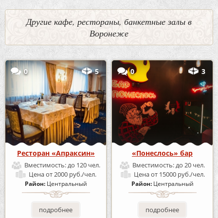
Другие кафе, рестораны, банкетные залы в
Воронеже
0
5
0
3
Ресторан «Апраксин»
«Понеслось» бар
Вместимость:
до 120 чел.
Вместимость:
до 20 чел.
Цена
от 2000 руб./чел.
Цена
от 15000 руб./чел.
Район:
Центральный
Район:
Центральный
подробнее
подробнее