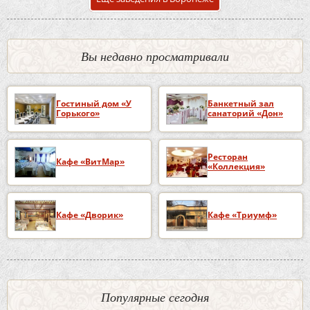
Вы недавно просматривали
Гостиный дом «У
Банкетный зал
Горького»
санаторий «Дон»
Ресторан
Кафе «ВитМар»
«Коллекция»
Кафе «Дворик»
Кафе «Триумф»
Популярные сегодня