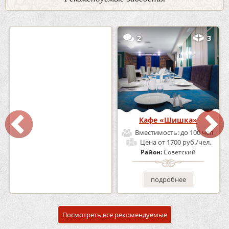
0
5
2
3
Кафе-Бар Бермуды
Кафе «Шишка»
Вместимость:
до 160 чел.
Вместимость:
до 100 чел.
Цена
от 1200 руб./чел.
Цена
от 1700 руб./чел.
Район:
Советский
Район:
Советский
подробнее
подробнее
Посмотреть все рекомендуемые