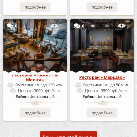
подробнее
подробнее
0
1
0
1
Ресторан «HARVEY &
Ресторан «Маршак»
Monica»
Вместимость:
до 120 чел.
Вместимость:
до 50 чел.
Цена
от 3000 руб./чел.
Цена
от 3500 руб./чел.
Район:
Центральный
Район:
Центральный
подробнее
подробнее
Еще заведения в Воронеже