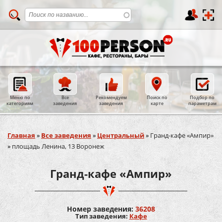
Меню по
Все
Рекомендуем
Поиск по
Подбор по
категориям
заведения
заведения
карте
параметрам
Вы здесь
Главная
»
Все заведения
»
Центральный
»
Гранд-кафе «Ампир»
»
площадь Ленина, 13 Воронеж
Гранд-кафе «Ампир»
Номер заведения:
36208
Тип заведения:
Кафе