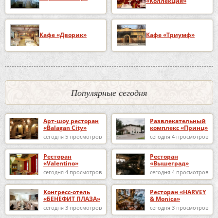
«Коллекция»
Кафе «Дворик»
Кафе «Триумф»
Популярные сегодня
Арт-шоу ресторан
Развлекательный
«Balagan City»
комплекс «Принц»
сегодня 5 просмотров
сегодня 4 просмотров
Ресторан
Ресторан
«Valentino»
«Вышеград»
сегодня 4 просмотров
сегодня 4 просмотров
Конгресс-отель
Ресторан «HARVEY
«БЕНЕФИТ ПЛАЗА»
& Monica»
сегодня 3 просмотров
сегодня 3 просмотров