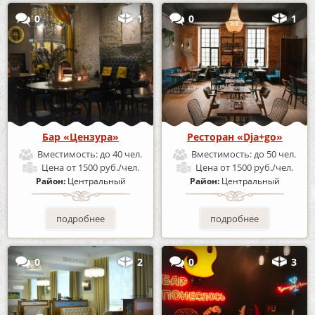
0
1
0
1
Бар «Цензура»
Ресторан «Dja+go»
Вместимость:
до 40 чел.
Вместимость:
до 50 чел.
Цена
от 1500 руб./чел.
Цена
от 1500 руб./чел.
Район:
Центральный
Район:
Центральный
подробнее
подробнее
0
2
0
3