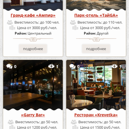
Гранд-кафе «Ампир»
Парк-отель «ТайGA»
Вместимость:
до 100 чел.
Вместимость:
до 110 чел.
Цена
от 3000 руб./чел.
Цена
от 3000 руб./чел.
Район:
Центральный
Район:
Другой
подробнее
подробнее
0
1
0
1
«Garry Bar»
Ресторан «Krevetka»
Вместимость:
до 50 чел.
Вместимость:
до 50 чел.
Цена
от 1200 руб./чел.
Цена
от 1500 руб./чел.