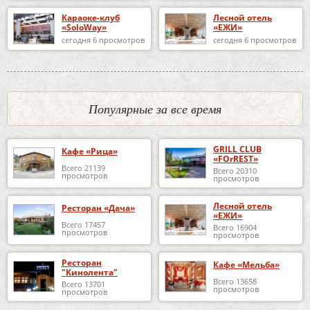
Караоке-клуб
Лесной отель
«SoloWay»
«ЕЖИ»
сегодня 6 просмотров
сегодня 6 просмотров
Популярные за все время
GRILL CLUB
Кафе «Рица»
«FOrREST»
Всего 21139
Всего 20310
просмотров
просмотров
Лесной отель
Ресторан «Дача»
«ЕЖИ»
Всего 17457
Всего 16904
просмотров
просмотров
Ресторан
Кафе «Мельба»
"Кинолента"
Всего 13658
Всего 13701
просмотров
просмотров