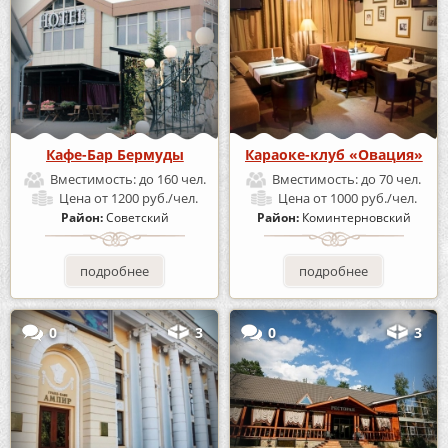
Кафе-Бар Бермуды
Караоке-клуб «Овация»
Вместимость:
до 160 чел.
Вместимость:
до 70 чел.
Цена
от 1200 руб./чел.
Цена
от 1000 руб./чел.
Район:
Советский
Район:
Коминтерновский
подробнее
подробнее
0
3
0
3