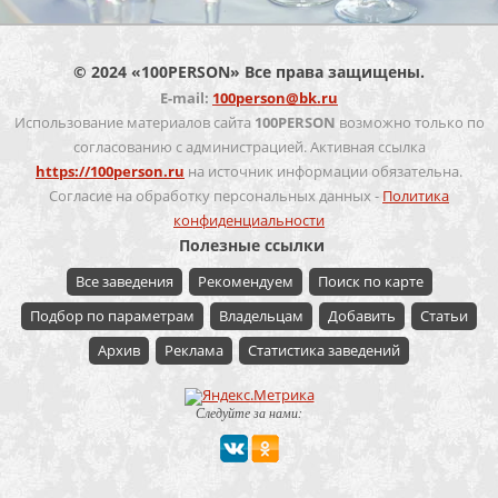
© 2024 «100PERSON» Все права защищены.
E-mail:
100person@bk.ru
Использование материалов сайта
100PERSON
возможно только по
согласованию с администрацией. Активная ссылка
https://100person.ru
на источник информации обязательна.
Согласие на обработку персональных данных -
Политика
конфиденциальности
Полезные ссылки
Все заведения
Рекомендуем
Поиск по карте
Подбор по параметрам
Владельцам
Добавить
Статьи
Архив
Реклама
Статистика заведений
Следуйте за нами: