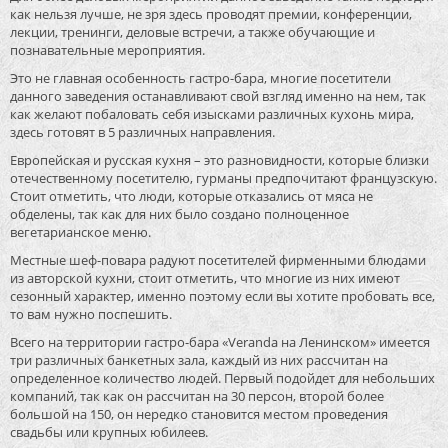
как нельзя лучше, не зря здесь проводят премии, конференции,
лекции, тренинги, деловые встречи, а также обучающие и
познавательные мероприятия.
Это не главная особенность гастро-бара, многие посетители
данного заведения останавливают свой взгляд именно на нем, так
как желают побаловать себя изысками различных кухонь мира,
здесь готовят в 5 различных направления.
Европейская и русская кухня – это разновидности, которые близки
отечественному посетителю, гурманы предпочитают французскую.
Стоит отметить, что люди, которые отказались от мяса не
обделены, так как для них было создано полноценное
вегетарианское меню.
Местные шеф-повара радуют посетителей фирменными блюдами
из авторской кухни, стоит отметить, что многие из них имеют
сезонный характер, именно поэтому если вы хотите пробовать все,
то вам нужно поспешить.
Всего на территории гастро-бара «Veranda на Ленинском» имеется
три различных банкетных зала, каждый из них рассчитан на
определенное количество людей. Первый подойдет для небольших
компаний, так как он рассчитан на 30 персон, второй более
большой на 150, он нередко становится местом проведения
свадьбы или крупных юбилеев.