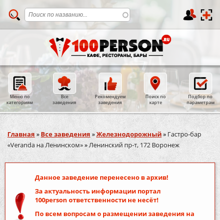
Меню по
Все
Рекомендуем
Поиск по
Подбор по
категориям
заведения
заведения
карте
параметрам
Вы здесь
Главная
»
Все заведения
»
Железнодорожный
»
Гастро-бар
«Veranda на Ленинском»
»
Ленинский пр-т, 172 Воронеж
Данное заведение перенесено в архив!
За актуальность информации портал
100person
ответственности не несёт!
По всем вопросам о размещении заведения на