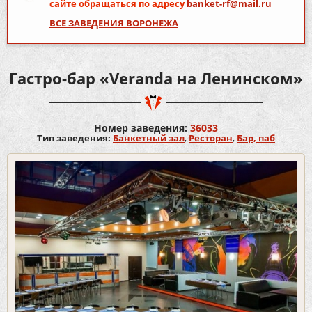
сайте обращаться по адресу
banket-rf@mail.ru
ВСЕ ЗАВЕДЕНИЯ ВОРОНЕЖА
Гастро-бар «Veranda на Ленинском»
Номер заведения:
36033
Тип заведения:
Банкетный зал
,
Ресторан
,
Бар, паб