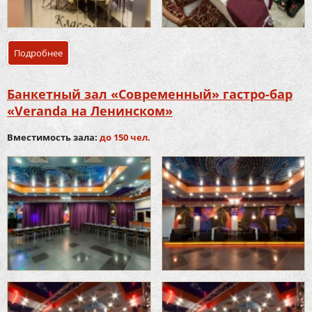
Подробнее
о Банкетный зал «Классик» гастро-бар «Veranda на Лени
Банкетный зал «Современный» гастро-бар
«Veranda на Ленинском»
Вместимость зала:
до 150 чел.