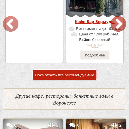
Кафе «Шишка»
Кафе-Бар Бермуды
Вместимость:
до 100 чел.
Вместимость:
до 160 чел.
Цена
от 1700 руб./чел.
Цена
от 1200 руб./чел.
Район:
Советский
Район:
Советский
подробнее
подробнее
Посмотреть все рекомендуемые
Другие кафе, рестораны, банкетные залы в
Воронеже
0
5
0
2