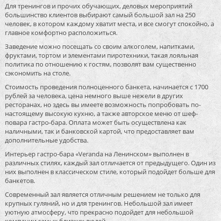
Для тренингов и прочих обучающих, деловых мероприятий
большинство клиентов выбирают самый большой зал на 250
человек, в котором каждому хватит места, и все смогут спокойно, а
главное комфортно расположиться.
Заведение можно посещать со своим алкоголем, напитками,
фруктами, тортом и элементами пиротехники, такая лояльная
политика по отношению к гостям, позволят вам существенно
сэкономить на столе.
Стоимость проведения полноценного банкета, начинается с 1700
рублей за человека, цена немного выше нежели в других
ресторанах, но здесь вы имеете возможность попробовать по-
настоящему высокую кухню, а также авторское меню от шеф-
повара гастро-бара. Оплата может быть осуществлена как
наличными, так и банковской картой, что предоставляет вам
дополнительные удобства.
Интерьер гастро-бара «Veranda на Ленинском» выполнен в
различных стилях, каждый зал отличается от предыдущего. Один из
них выполнен в классическом стиле, который подойдет больше для
банкетов.
Современный зал является отличным решением не только для
крупных гуляний, но и для тренингов. Небольшой зал имеет
уютную атмосферу, что прекрасно подойдет для небольшой
компании самых близких людей.