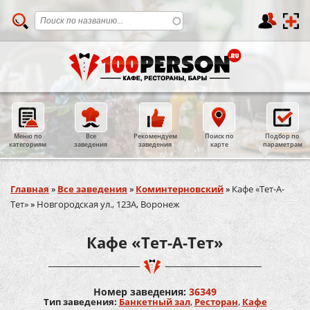
Меню по
Все
Рекомендуем
Поиск по
Подбор по
категориям
заведения
заведения
карте
параметрам
Вы здесь
Главная
»
Все заведения
»
Коминтерновский
»
Кафе «Тет-А-
Тет»
»
Новгородская ул., 123А, Воронеж
Кафе «Тет-А-Тет»
Номер заведения:
36349
Тип заведения:
Банкетный зал
,
Ресторан
,
Кафе