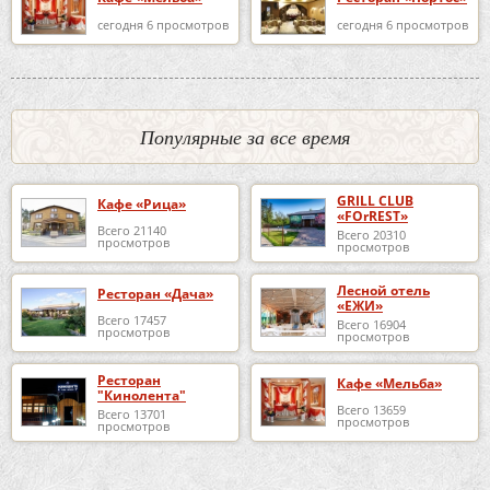
сегодня 6 просмотров
сегодня 6 просмотров
Популярные за все время
GRILL CLUB
Кафе «Рица»
«FOrREST»
Всего 21140
Всего 20310
просмотров
просмотров
Лесной отель
Ресторан «Дача»
«ЕЖИ»
Всего 17457
Всего 16904
просмотров
просмотров
Ресторан
Кафе «Мельба»
"Кинолента"
Всего 13659
Всего 13701
просмотров
просмотров