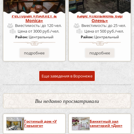
Ресторан «HARVEY &
Кафе «Пельмень бар
Monica»
Олень»
Вместимость:
до 120 чел.
Вместимость:
до 25 чел.
Цена
от 3000 руб./чел.
Цена
от 500 руб./чел.
Район:
Центральный
Район:
Центральный
подробнее
подробнее
Еще заведения в Воронеже
Вы недавно просматривали
Гостиный дом «У
Банкетный зал
Горького»
санаторий «Дон»