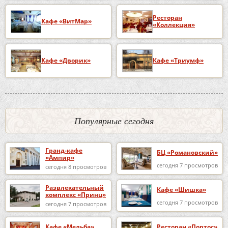
Ресторан
Кафе «ВитМар»
«Коллекция»
Кафе «Дворик»
Кафе «Триумф»
Популярные сегодня
Гранд-кафе
БЦ «Романовский»
«Ампир»
сегодня 7 просмотров
сегодня 8 просмотров
Развлекательный
Кафе «Шишка»
комплекс «Принц»
сегодня 7 просмотров
сегодня 7 просмотров
Кафе «Мельба»
Ресторан «Портос»