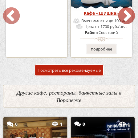
Кафе-Бар Бермуды
Кафе «Шишка»
Вместимость:
до 160 чел.
Вместимость:
до 100 чел.
Цена
от 1200 руб./чел.
Цена
от 1700 руб./чел.
Район:
Советский
Район:
Советский
подробнее
подробнее
Посмотреть все рекомендуемые
Другие кафе, рестораны, банкетные залы в
Воронеже
0
1
0
1