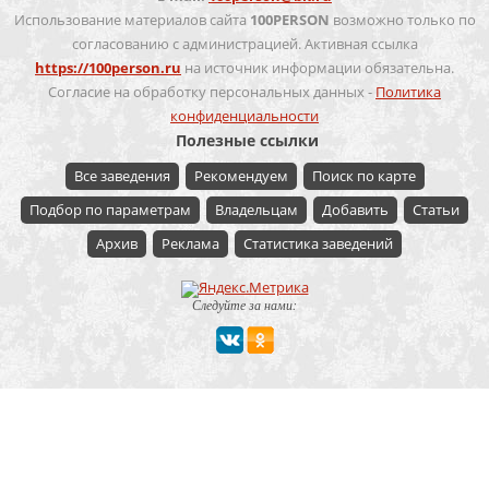
Использование материалов сайта
100PERSON
возможно только по
согласованию с администрацией. Активная ссылка
https://100person.ru
на источник информации обязательна.
Согласие на обработку персональных данных -
Политика
конфиденциальности
Полезные ссылки
Все заведения
Рекомендуем
Поиск по карте
Подбор по параметрам
Владельцам
Добавить
Статьи
Архив
Реклама
Статистика заведений
Следуйте за нами:
Мероприятие
Свадьбы
Корпоратив
Детский праздник
День рождения