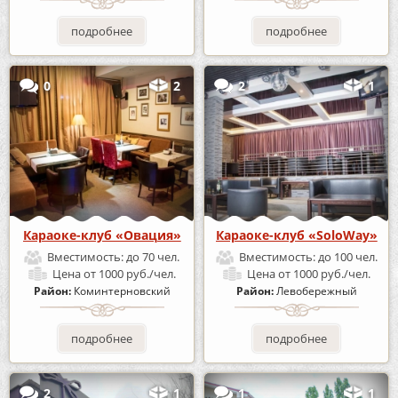
подробнее
подробнее
0
2
2
1
Караоке-клуб «Овация»
Караоке-клуб «SoloWay»
Вместимость:
до 70 чел.
Вместимость:
до 100 чел.
Цена
от 1000 руб./чел.
Цена
от 1000 руб./чел.
Район:
Коминтерновский
Район:
Левобережный
подробнее
подробнее
2
1
1
1