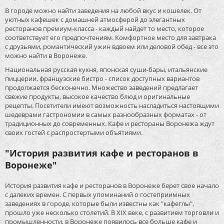
В городе можно найти заведения на любой вкус и кошелек. От
уютных кафешек с домашней атмосферой до элегантных
ресторанов премиум-класса - каждый найдет то место, которое
соответствует его предпочтениям. Комфортное место для завтрака
с друзьями, романтический ужин вдвоем или деловой обед - все это
можно найти в Воронеже.
Национальная русская кухня, японская суши-бары, итальянские
пиццерии, французские бистро - список доступных вариантов
продолжается бесконечно. Множество заведений предлагает
свежие продукты, высокое качество блюд и оригинальные
рецепты. Посетители имеют возможность насладиться настоящими
шедеврами гастрономии в самых разнообразных форматах - от
традиционных до современных. Кафе и рестораны Воронежа ждут
своих гостей с распростертыми объятиями.
"История развития кафе и ресторанов в
Воронеже"
История развития кафе и ресторанов в Воронеже берет свое начало
с далеких времен. С первых упоминаний о гостеприимных
заведениях в городе, которые были известны как "кафеглы",
прошло уже несколько столетий. В XIX веке, с развитием торговли и
промышленности, в Воронеже появилось все больше кафе и