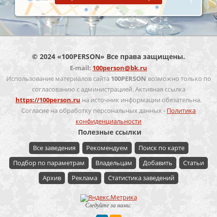
© 2024 «100PERSON» Все права защищены.
E-mail:
100person@bk.ru
Использование материалов сайта
100PERSON
возможно только по
согласованию с администрацией. Активная ссылка
https://100person.ru
на источник информации обязательна.
Согласие на обработку персональных данных -
Политика
конфиденциальности
Полезные ссылки
Все заведения
Рекомендуем
Поиск по карте
Подбор по параметрам
Владельцам
Добавить
Статьи
Архив
Реклама
Статистика заведений
Следуйте за нами: