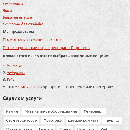
Рестораны
Бары
Банкетные залы
Ресторан для свадьбы
Мы предлагаем:
Посмотреть заведения на карте
Рекомендованные кафе и рестораны Воронежа
Кроме этого Вы сможете выбрать заведение по цене:
дешевые
недорогие
ВИП
А также
снять зал
на корпоратив в Воронеже или пригороде.
Сервис и услуги
Камин
Музыкальное оборудование
Фейерверк
Своя территория
Фотограф
Детская комната
Танцпол
Живая музыка
Терраса
Сцена
Парковка
Wi-Fi