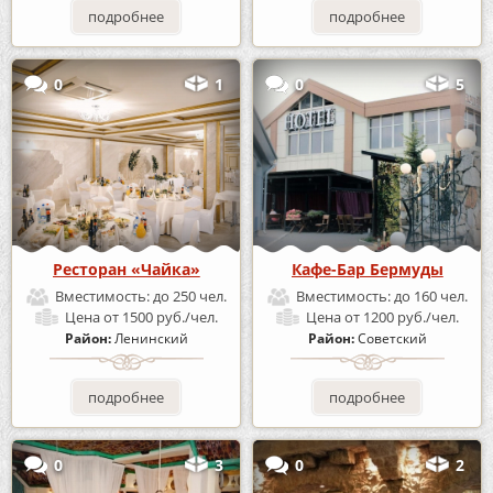
подробнее
подробнее
0
1
0
5
Ресторан «Чайка»
Кафе-Бар Бермуды
Вместимость:
до 250 чел.
Вместимость:
до 160 чел.
Цена
от 1500 руб./чел.
Цена
от 1200 руб./чел.
Район:
Ленинский
Район:
Советский
подробнее
подробнее
0
3
0
2