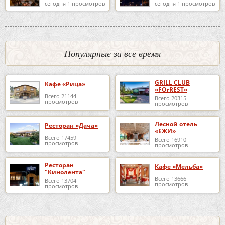
сегодня 1 просмотров
сегодня 1 просмотров
Популярные за все время
GRILL CLUB
Кафе «Рица»
«FOrREST»
Всего 21144
Всего 20315
просмотров
просмотров
Лесной отель
Ресторан «Дача»
«ЕЖИ»
Всего 17459
Всего 16910
просмотров
просмотров
Ресторан
Кафе «Мельба»
"Кинолента"
Всего 13666
Всего 13704
просмотров
просмотров