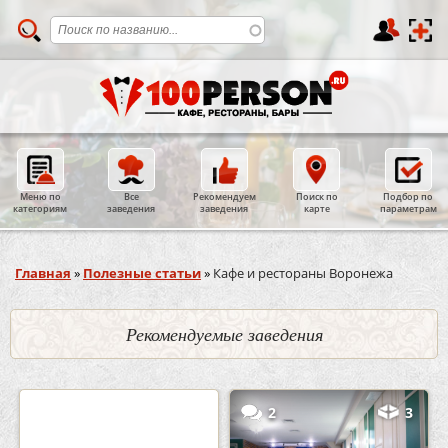
Меню по
Все
Рекомендуем
Поиск по
Подбор по
категориям
заведения
заведения
карте
параметрам
Вы здесь
Главная
»
Полезные статьи
»
Кафе и рестораны Воронежа
Рекомендуемые заведения
0
5
2
3