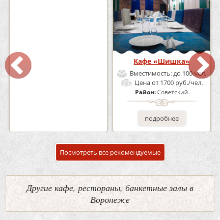
Кафе-Бар Бермуды
Кафе «Шишка»
Вместимость:
до 160 чел.
Вместимость:
до 100 чел.
Цена
от 1200 руб./чел.
Цена
от 1700 руб./чел.
Район:
Советский
Район:
Советский
подробнее
подробнее
Посмотреть все рекомендуемые
Другие кафе, рестораны, банкетные залы в
Воронеже