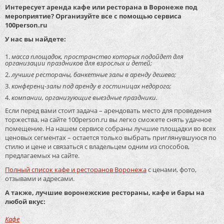
Интересует аренда кафе или ресторана в Воронеже под
мероприятие? Организуйте все с помощью сервиса
100person.ru
У нас вы найдете:
масса площадок, пространство которых подойдет для
организации праздников для взрослых и детей;
лучшие рестораны, банкетные залы в аренду дешево;
конференц-залы под аренду в гостиницах недорого;
компании, организующие выездные праздники.
Если перед вами стоит задача – арендовать место для проведения
торжества, на сайте 100person.ru вы легко сможете снять удачное
помещение. На нашем сервисе собраны лучшие площадки во всех
ценовых сегментах – остается только выбрать приглянувшуюся по
стилю и цене и связаться с владельцем одним из способов,
предлагаемых на сайте.
Полный список кафе и ресторанов Воронежа
с ценами, фото,
отзывами и адресами.
А также, лучшие воронежские рестораны, кафе и бары на
любой вкус:
Кафе