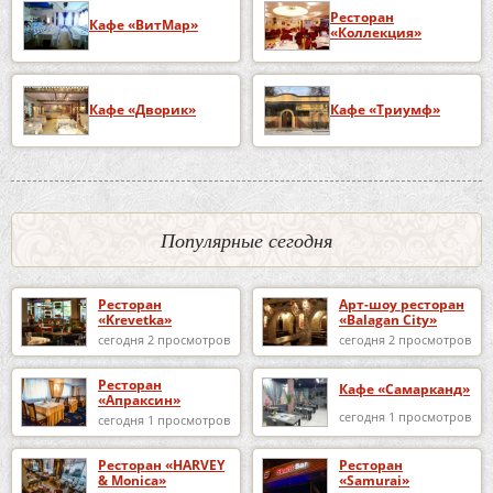
Ресторан
Кафе «ВитМар»
«Коллекция»
Кафе «Дворик»
Кафе «Триумф»
Популярные сегодня
Ресторан
Арт-шоу ресторан
«Krevetka»
«Balagan City»
сегодня 2 просмотров
сегодня 2 просмотров
Ресторан
Кафе «Самарканд»
«Апраксин»
сегодня 1 просмотров
сегодня 1 просмотров
Ресторан «HARVEY
Ресторан
& Monica»
«Samurai»