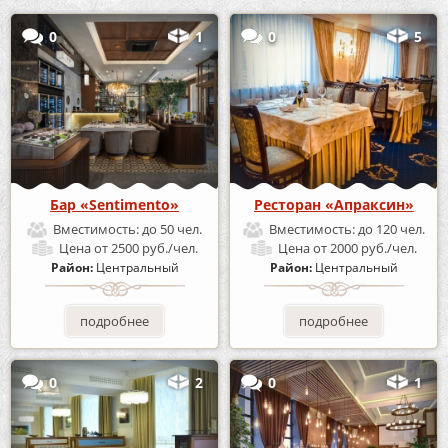
0
1
0
5
Бар «Sentimento»
Ресторан «Апраксин»
Вместимость:
до 50 чел.
Вместимость:
до 120 чел.
Цена
от 2500 руб./чел.
Цена
от 2000 руб./чел.
Район:
Центральный
Район:
Центральный
подробнее
подробнее
0
2
0
1