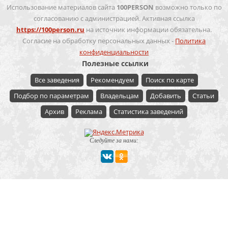
Использование материалов сайта
100PERSON
возможно только по
согласованию с администрацией. Активная ссылка
https://100person.ru
на источник информации обязательна.
Согласие на обработку персональных данных -
Политика
конфиденциальности
Полезные ссылки
Все заведения
Рекомендуем
Поиск по карте
Подбор по параметрам
Владельцам
Добавить
Статьи
Архив
Реклама
Статистика заведений
Следуйте за нами:
Мероприятие
Свадьбы
Корпоратив
Детский праздник
День рождения