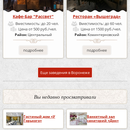
Кафе-Бар "Рассвет"
Ресторан «Вышеград»
Вместимость:
до 20 чел.
Вместимость:
до 60 чел.
Цена
от 500 руб./чел.
Цена
от 1500 руб./чел.
Район:
Центральный
Район:
Коминтерновский
подробнее
подробнее
Еще заведения в Воронеже
Вы недавно просматривали
Гостиный дом «У
Банкетный зал
Горького»
санаторий «Дон»