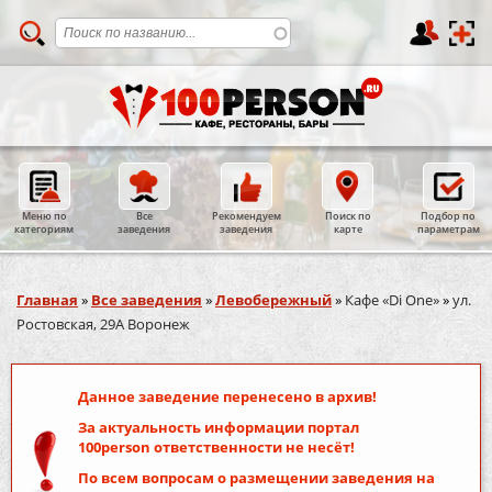
Меню по
Все
Рекомендуем
Поиск по
Подбор по
категориям
заведения
заведения
карте
параметрам
Вы здесь
Главная
»
Все заведения
»
Левобережный
»
Кафе «Di One»
»
ул.
Ростовская, 29А Воронеж
Данное заведение перенесено в архив!
За актуальность информации портал
100person
ответственности не несёт!
По всем вопросам о размещении заведения на