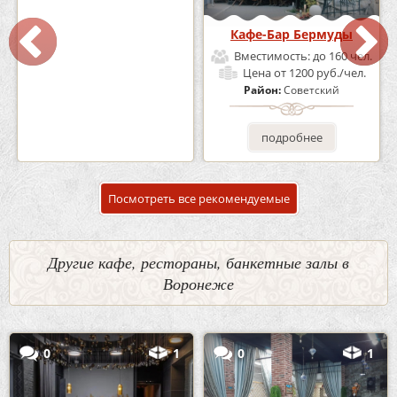
Кафе «Шишка»
Кафе-Бар Бермуды
Вместимость:
до 100 чел.
Вместимость:
до 160 чел.
Цена
от 1700 руб./чел.
Цена
от 1200 руб./чел.
Район:
Советский
Район:
Советский
подробнее
подробнее
Посмотреть все рекомендуемые
Другие кафе, рестораны, банкетные залы в
Воронеже
0
1
0
1