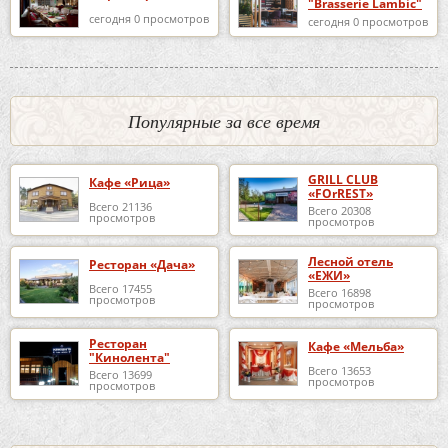
"Brasserie Lambic"
сегодня 0 просмотров
сегодня 0 просмотров
Популярные за все время
GRILL CLUB
Кафе «Рица»
«FOrREST»
Всего 21136
Всего 20308
просмотров
просмотров
Лесной отель
Ресторан «Дача»
«ЕЖИ»
Всего 17455
Всего 16898
просмотров
просмотров
Ресторан
Кафе «Мельба»
"Кинолента"
Всего 13653
Всего 13699
просмотров
просмотров