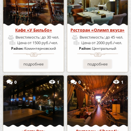
Кафе «У Бильбо»
Ресторан «Олимп вкуса»
Вместимость:
до 30 чел.
Вместимость:
до 45 чел.
Цена
от 1500 руб./чел.
Цена
от 2000 руб./чел.
Район:
Коминтерновский
Район:
Центральный
подробнее
подробнее
0
1
0
1