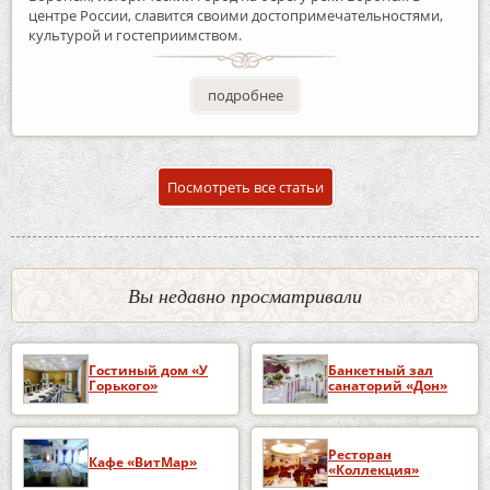
центре России, славится своими достопримечательностями,
культурой и гостеприимством.
подробнее
Посмотреть все статьи
Вы недавно просматривали
Гостиный дом «У
Банкетный зал
Горького»
санаторий «Дон»
Ресторан
Кафе «ВитМар»
«Коллекция»