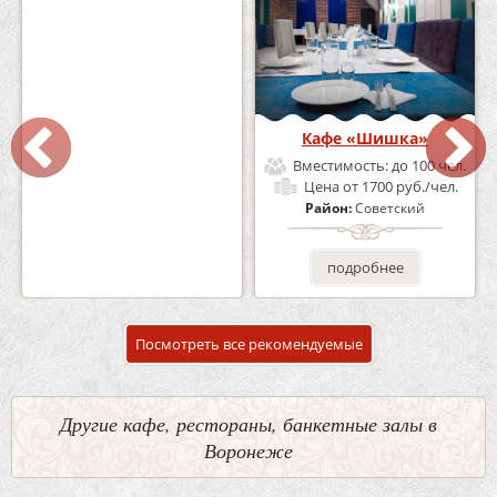
Кафе-Бар Бермуды
Кафе «Шишка»
Вместимость:
до 160 чел.
Вместимость:
до 100 чел.
Цена
от 1200 руб./чел.
Цена
от 1700 руб./чел.
Район:
Советский
Район:
Советский
подробнее
подробнее
Посмотреть все рекомендуемые
Другие кафе, рестораны, банкетные залы в
Воронеже