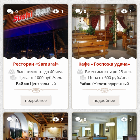
0
1
0
1
Ресторан «Samurai»
Кафе «Госпожа удача»
Вместимость:
до 40 чел.
Вместимость:
до 25 чел.
Цена
от 1000 руб./чел.
Цена
от 600 руб./чел.
Район:
Центральный
Район:
Железнодорожный
подробнее
подробнее
0
2
0
2