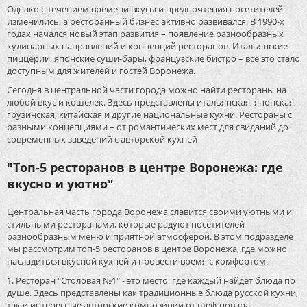
Однако с течением времени вкусы и предпочтения посетителей
изменились, а ресторанный бизнес активно развивался. В 1990-х
годах начался новый этап развития – появление разнообразных
кулинарных направлений и концепций ресторанов. Итальянские
пиццерии, японские суши-бары, французские бистро – все это стало
доступным для жителей и гостей Воронежа.
Сегодня в центральной части города можно найти рестораны на
любой вкус и кошелек. Здесь представлены итальянская, японская,
грузинская, китайская и другие национальные кухни. Рестораны с
разными концепциями – от романтических мест для свиданий до
современных заведений с авторской кухней
"Топ-5 ресторанов в центре Воронежа: где
вкусно и уютно"
Центральная часть города Воронежа славится своими уютными и
стильными ресторанами, которые радуют посетителей
разнообразным меню и приятной атмосферой. В этом подразделе
мы рассмотрим топ-5 ресторанов в центре Воронежа, где можно
насладиться вкусной кухней и провести время с комфортом.
1. Ресторан "Столовая №1" - это место, где каждый найдет блюда по
душе. Здесь представлены как традиционные блюда русской кухни,
так и интересные авторские композиции от шеф-повара.