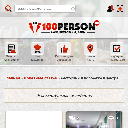
Меню по
Все
Рекомендуем
Поиск по
Подбор по
категориям
заведения
заведения
карте
параметрам
Вы здесь
Главная
»
Полезные статьи
»
Рестораны в воронеже в центре
Рекомендуемые заведения
0
5
2
3