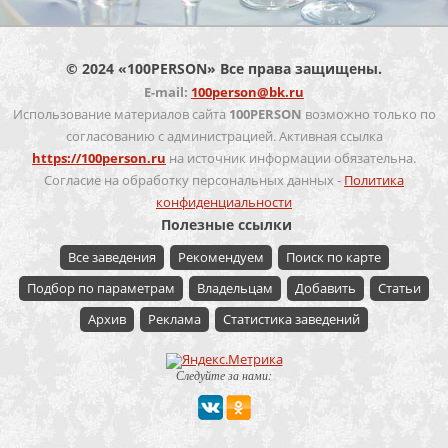
© 2024 «100PERSON» Все права защищены.
E-mail:
100person@bk.ru
Использование материалов сайта
100PERSON
возможно только по
согласованию с администрацией. Активная ссылка
https://100person.ru
на источник информации обязательна.
Согласие на обработку персональных данных -
Политика
конфиденциальности
Полезные ссылки
Все заведения
Рекомендуем
Поиск по карте
Подбор по параметрам
Владельцам
Добавить
Статьи
Архив
Реклама
Статистика заведений
Следуйте за нами: