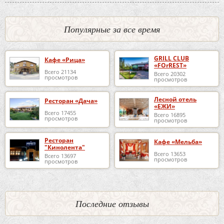
Популярные за все время
GRILL CLUB
Кафе «Рица»
«FOrREST»
Всего 21134
Всего 20302
просмотров
просмотров
Лесной отель
Ресторан «Дача»
«ЕЖИ»
Всего 17455
Всего 16895
просмотров
просмотров
Ресторан
Кафе «Мельба»
"Кинолента"
Всего 13653
Всего 13697
просмотров
просмотров
Последние отзывы