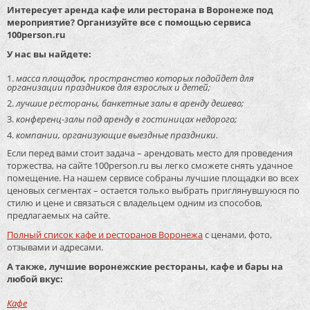
Интересует аренда кафе или ресторана в Воронеже под
мероприятие? Организуйте все с помощью сервиса
100person.ru
У нас вы найдете:
масса площадок, пространство которых подойдет для
организации праздников для взрослых и детей;
лучшие рестораны, банкетные залы в аренду дешево;
конференц-залы под аренду в гостиницах недорого;
компании, организующие выездные праздники.
Если перед вами стоит задача – арендовать место для проведения
торжества, на сайте 100person.ru вы легко сможете снять удачное
помещение. На нашем сервисе собраны лучшие площадки во всех
ценовых сегментах – остается только выбрать приглянувшуюся по
стилю и цене и связаться с владельцем одним из способов,
предлагаемых на сайте.
Полный список кафе и ресторанов Воронежа
с ценами, фото,
отзывами и адресами.
А также, лучшие воронежские рестораны, кафе и бары на
любой вкус:
Кафе