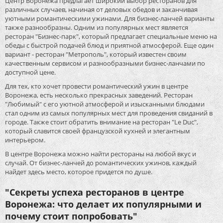
Центр Воронежа предлагает широкий выбор ресторанов для
различных случаев, начиная от деловых обедов и заканчивая
уютными романтическими ужинами. Для бизнес-ланчей варианты
также разнообразны. Одним из популярных мест является
ресторан "Бизнес-парк", который предлагает специальные меню на
обеды с быстрой подачей блюд и приятной атмосферой. Еще один
вариант - ресторан "Метрополь", который известен своим
качественным сервисом и разнообразными бизнес-ланчами по
доступной цене.
Для тех, кто хочет провести романтический ужин в центре
Воронежа, есть несколько прекрасных заведений. Ресторан
"Любимый" с его уютной атмосферой и изысканными блюдами
стал одним из самых популярных мест для проведения свиданий в
городе. Также стоит обратить внимание на ресторан "Le Duc",
который славится своей французской кухней и элегантным
интерьером.
В центре Воронежа можно найти рестораны на любой вкус и
случай. От бизнес-ланчей до романтических ужинов, каждый
найдет здесь место, которое придется по душе.
"Секреты успеха ресторанов в центре
Воронежа: что делает их популярными и
почему стоит попробовать"