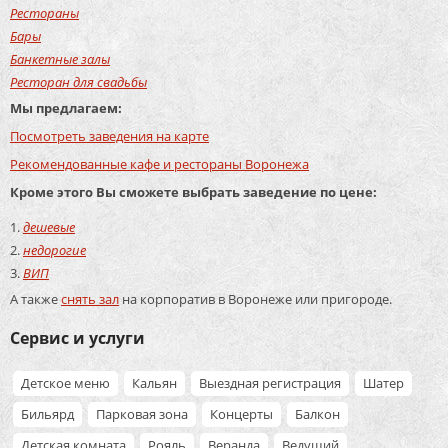
Рестораны
Бары
Банкетные залы
Ресторан для свадьбы
Мы предлагаем:
Посмотреть заведения на карте
Рекомендованные кафе и рестораны Воронежа
Кроме этого Вы сможете выбрать заведение по цене:
дешевые
недорогие
ВИП
А также
снять зал
на корпоратив в Воронеже или пригороде.
Сервис и услуги
Детское меню
Кальян
Выездная регистрация
Шатер
Бильярд
Парковая зона
Концерты
Балкон
Детская комната
Рояль
Веранда
Ведущий