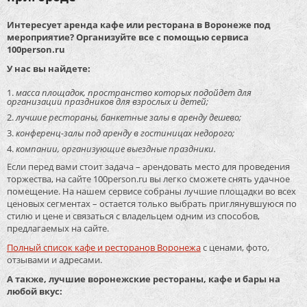
Интересует аренда кафе или ресторана в Воронеже под
мероприятие? Организуйте все с помощью сервиса
100person.ru
У нас вы найдете:
масса площадок, пространство которых подойдет для
организации праздников для взрослых и детей;
лучшие рестораны, банкетные залы в аренду дешево;
конференц-залы под аренду в гостиницах недорого;
компании, организующие выездные праздники.
Если перед вами стоит задача – арендовать место для проведения
торжества, на сайте 100person.ru вы легко сможете снять удачное
помещение. На нашем сервисе собраны лучшие площадки во всех
ценовых сегментах – остается только выбрать приглянувшуюся по
стилю и цене и связаться с владельцем одним из способов,
предлагаемых на сайте.
Полный список кафе и ресторанов Воронежа
с ценами, фото,
отзывами и адресами.
А также, лучшие воронежские рестораны, кафе и бары на
любой вкус: