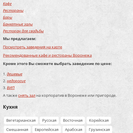
Кафе
Рестораны
Бары
Банкетные залы
Ресторан для свадьбы
Мы предлагаем:
Посмотреть заведения на карте
Рекомендованные кафе и рестораны Воронежа
Кроме этого Вы сможете выбрать заведение по цене:
дешевые
недорогие
ВИП
А также
снять зал
на корпоратив в Воронеже или пригороде.
Кухня
Вегетарианская
Русская
Восточная
Корейская
Смешанная
Европейская
Арабская
Грузинская