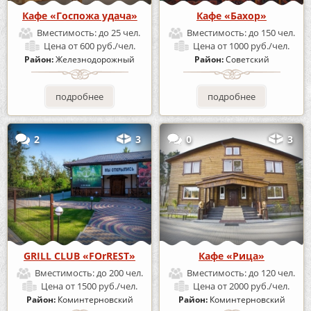
Кафе «Госпожа удача»
Кафе «Бахор»
Вместимость:
до 25 чел.
Вместимость:
до 150 чел.
Цена
от 600 руб./чел.
Цена
от 1000 руб./чел.
Район:
Железнодорожный
Район:
Советский
подробнее
подробнее
2
3
0
3
GRILL CLUB «FOrREST»
Кафе «Рица»
Вместимость:
до 200 чел.
Вместимость:
до 120 чел.
Цена
от 1500 руб./чел.
Цена
от 2000 руб./чел.
Район:
Коминтерновский
Район:
Коминтерновский