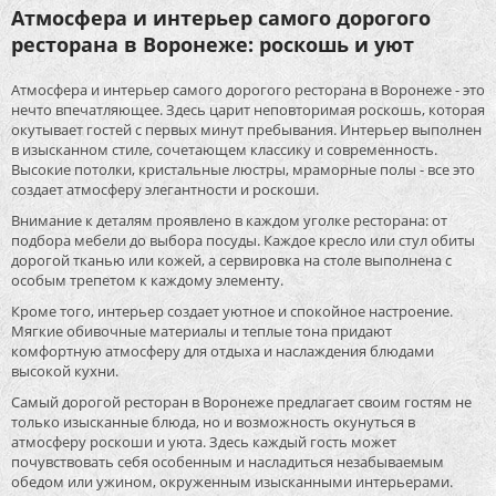
Атмосфера и интерьер самого дорогого
ресторана в Воронеже: роскошь и уют
Атмосфера и интерьер самого дорогого ресторана в Воронеже - это
нечто впечатляющее. Здесь царит неповторимая роскошь, которая
окутывает гостей с первых минут пребывания. Интерьер выполнен
в изысканном стиле, сочетающем классику и современность.
Высокие потолки, кристальные люстры, мраморные полы - все это
создает атмосферу элегантности и роскоши.
Внимание к деталям проявлено в каждом уголке ресторана: от
подбора мебели до выбора посуды. Каждое кресло или стул обиты
дорогой тканью или кожей, а сервировка на столе выполнена с
особым трепетом к каждому элементу.
Кроме того, интерьер создает уютное и спокойное настроение.
Мягкие обивочные материалы и теплые тона придают
комфортную атмосферу для отдыха и наслаждения блюдами
высокой кухни.
Самый дорогой ресторан в Воронеже предлагает своим гостям не
только изысканные блюда, но и возможность окунуться в
атмосферу роскоши и уюта. Здесь каждый гость может
почувствовать себя особенным и насладиться незабываемым
обедом или ужином, окруженным изысканными интерьерами.