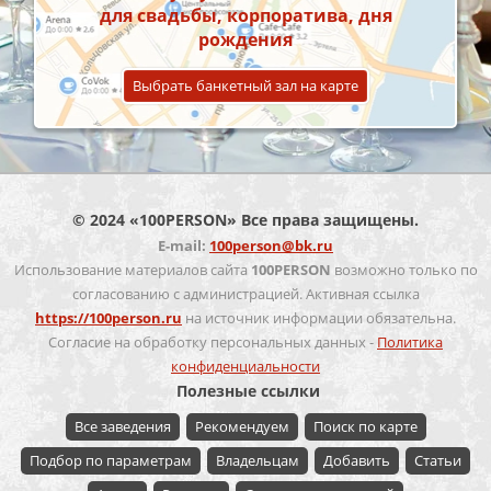
для свадьбы, корпоратива, дня
рождения
Выбрать банкетный зал на карте
© 2024 «100PERSON» Все права защищены.
E-mail:
100person@bk.ru
Использование материалов сайта
100PERSON
возможно только по
согласованию с администрацией. Активная ссылка
https://100person.ru
на источник информации обязательна.
Согласие на обработку персональных данных -
Политика
конфиденциальности
Полезные ссылки
Все заведения
Рекомендуем
Поиск по карте
Подбор по параметрам
Владельцам
Добавить
Статьи