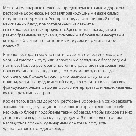
Меню и кулинарные шедевры, предлагаемые в самом дорогом
ресторане Воронежа, не оставят равнодушными даже самых
искушенных гурманов. Ресторан предлагает широкий выбор
изысканных блюд, приготовленных из свежих и
высококачественных продуктов. Здесь можно насладиться
разнообразными закусками, основными блюдами и десертами,
которые обладают неповторимым вкусом и оригинальной
подачей.
В меню ресторана можно найти такие экзотические блюда как
черный трюфель, фугу или мраморную говядину с благородной
патиной. Повара ресторана постоянно работают над созданием
новых кулинарных шедевров, поэтому меню здесь всегда
обновляется. Каждое блюдо приготавливается с учетом
индивидуальных предпочтений каждого гостя - от классических
французских рецептов до авторских интерпретаций национальных
кухонь различных стран.
Кроме того, в самом дорогом ресторане Воронежа можно заказать
эксклюзивные дегустационные меню, которые включают в себя
несколько блюд и подобраны таким образом, чтобы каждое из них
дополняло и выделяло вкусы друг друга. Это позволяет гостям
насладиться полным кулинарным опытом и получить
удовольствие от каждого блюда