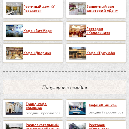
Гостиный дом «У
Банкетный зал
Горького»
санаторий «Дон»
Ресторан
Кафе «ВитМар»
«Коллекция»
Кафе «Дворик»
Кафе «Триумф»
Популярные сегодня
Гранд-кафе
Кафе «Шишка»
«Ампир»
сегодня 7 просмотров
сегодня 8 просмотров
Развлекательный
Ресторан
комплекс «Принц»
«Стрекоза»