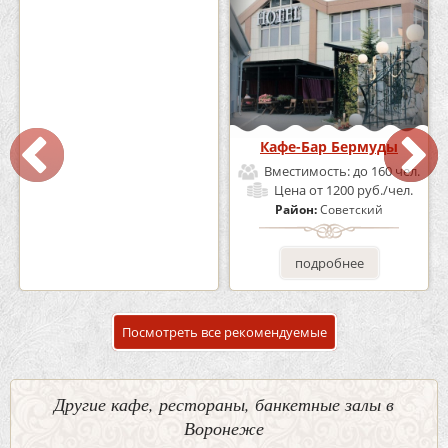
Кафе «Шишка»
Кафе-Бар Бермуды
Вместимость:
до 100 чел.
Вместимость:
до 160 чел.
Цена
от 1700 руб./чел.
Цена
от 1200 руб./чел.
Район:
Советский
Район:
Советский
подробнее
подробнее
Посмотреть все рекомендуемые
Другие кафе, рестораны, банкетные залы в
Воронеже