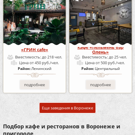
Кафе «Пельмень бар
«ГРИН cafe»
Олень»
Вместимость:
до 218 чел.
Вместимость:
до 25 чел.
Цена
от 450 руб./чел.
Цена
от 500 руб./чел.
Район:
Ленинский
Район:
Центральный
подробнее
подробнее
Еще заведения в Воронеже
Подбор кафе и ресторанов в Воронеже и
пригороде