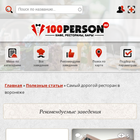
Меню по
Все
Рекомендуем
Поиск по
Подбор по
категориям
заведения
заведения
карте
параметрам
Вы здесь
Главная
»
Полезные статьи
»
Самый дорогой ресторан в
воронеже
Рекомендуемые заведения
2
3
0
5