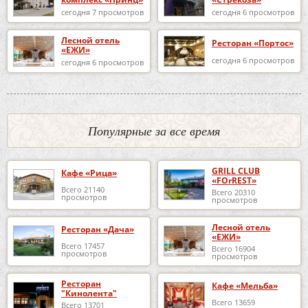
сегодня 7 просмотров
сегодня 6 просмотров
Лесной отель
Ресторан «Портос»
«ЕЖИ»
сегодня 6 просмотров
сегодня 6 просмотров
Популярные за все время
GRILL CLUB
Кафе «Рица»
«FOrREST»
Всего 21140
Всего 20310
просмотров
просмотров
Лесной отель
Ресторан «Дача»
«ЕЖИ»
Всего 17457
Всего 16904
просмотров
просмотров
Ресторан
Кафе «Мельба»
"Кинолента"
Всего 13659
Всего 13701