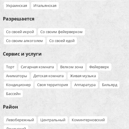
Украинская
Итальянская
Разрешается
Со своей икрой
Со своим фейерверком
Со своим алкоголем
Со своей едой
Сервис и услуги
Торт
Сигарная комната
Велком зона
Фейерверк
Аниматоры
Детская комната
Живая музыка
Кондиционер
Своя территория
Аппаратура
Бильярд
Бассейн
Район
Левобережный
Центральный
Коминтерновский
Ленинский