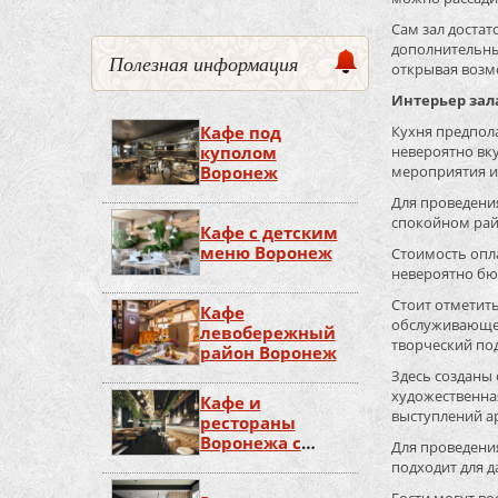
Сам зал доста
дополнительный
Полезная информация
открывая возм
Интерьер зал
Кафе под
Кухня предпола
куполом
невероятно вк
Воронеж
мероприятия и
Для проведени
спокойном рай
Кафе с детским
меню Воронеж
Стоимость опла
невероятно бю
Стоит отметит
Кафе
обслуживающег
левобережный
творческий по
район Воронеж
Здесь созданы 
художественная
Кафе и
выступлений ар
рестораны
Воронежа с
Для проведени
живой музыкой
подходит для 