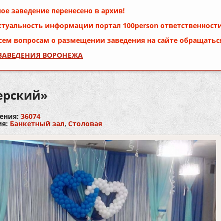
ое заведение перенесено в архив!
ктуальность информации портал
100person
ответственности
сем вопросам о размещении заведения на сайте обращатьс
 ЗАВЕДЕНИЯ ВОРОНЕЖА
ерский»
ения:
36074
ия:
Банкетный зал
,
Столовая