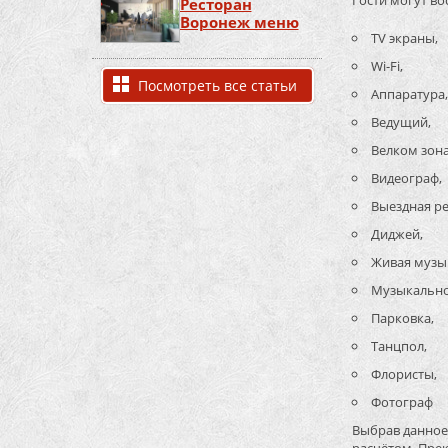
Гости могут в
Ресторан
Воронеж меню
TV экраны,
Wi-Fi,
Посмотреть все статьи
Аппаратура,
Ведущий,
Велком зона
Видеограф,
Выездная ре
Диджей,
Живая музы
Музыкально
Парковка,
Танцпол,
Флористы,
Фотограф
Выбрав данное