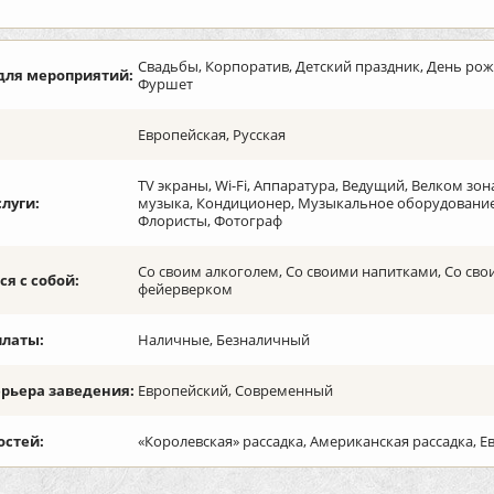
Свадьбы, Корпоратив, Детский праздник, День рож
для мероприятий:
Фуршет
Европейская, Русская
TV экраны, Wi-Fi, Аппаратура, Ведущий, Велком зо
слуги:
музыка, Кондиционер, Музыкальное оборудование,
Флористы, Фотограф
Со своим алкоголем, Со своими напитками, Со сво
я с собой:
фейерверком
платы:
Наличные, Безналичный
ерьера заведения:
Европейский, Современный
остей:
«Королевская» рассадка, Американская рассадка, Е