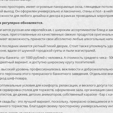
точно просторен, имеет огромные панорамные окна, глянцевые потолк
 выход. Он оформлен универсально и лаконично, стены и пол - в ней
ожности для любого дизайна и декора в рамках проводимых мероприя
а регулярно обновляется.
гается русская или европейская, с широким ассортиментом блюд и зак
усные, приготовленные из качественных свежих продуктов оригинальн
меет возможность принести свои абсолютно любые алкогольные напитк
я последних имеется уютный тихий дворик. Стоит также упомянуть уд
оне, вдали от шумной городской суеты и пыли магистралей.
ты банкета - от 1000 рублей с человека. А стоимость среднего чека - 50
джетный вариант, и доступно широкому кругу посетителей.
ь высокий уровень профессионализма, вежливости и доброжелательнос
о персонала этого прекрасного банкетного заведения. Отдельное вн
дход шеф-повара.
оптимальные условия для комфорта, релаксации, и веселого досуга гос
 сервировка столов для торжеств, оформление зала, организация сам
тистов, ди-джеев, детских аниматоров, собственный караоке - бар с к
я свадьбы - это лучший вариант, поскольку, прекрасно освещаемое
данного торжества, благодаря своему просторному универсальному инт