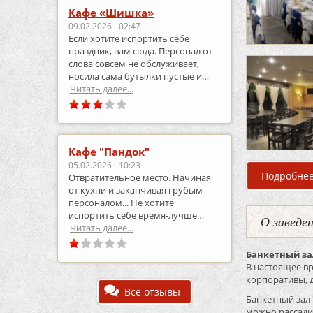
Кафе «Шишка»
09.02.2026 - 02:47
Если хотите испортить себе
праздник, вам сюда. Персонал от
слова совсем не обслуживает,
носила сама бутылки пустые и
приносила полные.
Читать далее...
Кафе "Пандок"
05.02.2026 - 10:23
Подробне
Отвратительное место. Начиная
от кухни и заканчивая грубым
персоналом... Не хотите
испортить себе время-лучше
О заведе
выберите что-то другое..
Читать далее...
Банкетный з
В настоящее вр
корпоративы, 
Все отзывы
Банкетный зал
можно рассади