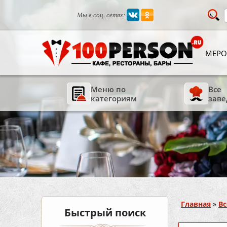
Мы в соц. сетях:
МЕРО
Меню по
Все
категориям
заве
Вы здесь
Главная
»
Вс
Быстрый поиск