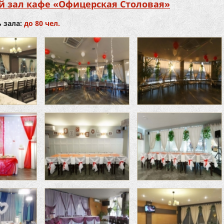
й зал кафе «Офицерская Столовая»
 зала:
до 80 чел.