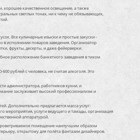
и, хорошее качественное освещение, а также
тральных светлых тонах, ни к чему не обязывающих,
тий.
усок. Все кулинарные изыски и простые закуски -
о в исполнении поваров заведения. Организатор
и, фрукты, десерты, и даже фейерверки.
обное расположение банкетного заведения в тихом
0-600 рублей с человека, не считая алкоголя. Это
ти администратора, работников кухни, и
имание заслуживает высокий профессионализм и
тей. Дополнительно предлагается масса услуг:
ого мероприятия, услуги ведущего и тамады, организация
ачественной аппаратурой.
 и проветриваемое помещение наилучшим образом
ерьеру, открытому для полёта фантазии дизайнеров.