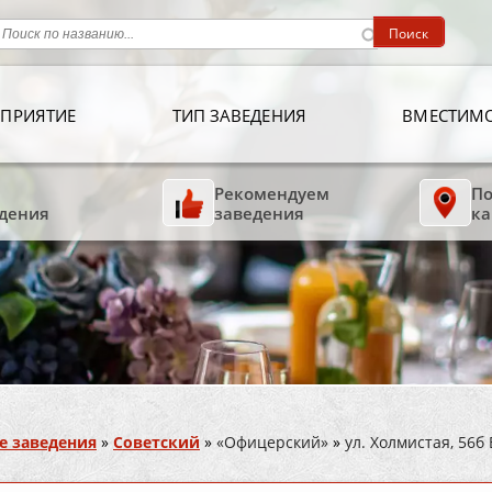
ПРИЯТИЕ
ТИП ЗАВЕДЕНИЯ
ВМЕСТИМ
Рекомендуем
По
дения
заведения
ка
е заведения
»
Советский
»
«Офицерский»
»
ул. Холмистая, 56б