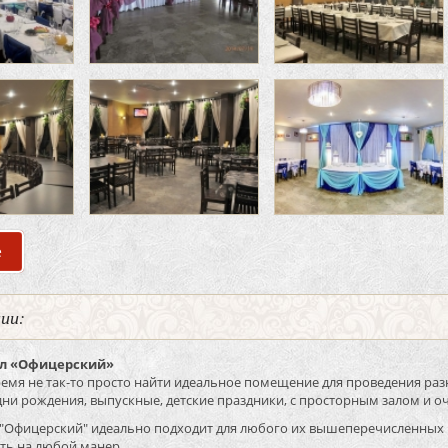
е
о Банкетный зал кафе «Офицерская Столовая»
нии:
ал «Офицерский»
емя не так-то просто найти идеальное помещение для проведения раз
дни рождения, выпускные, детские праздники, с просторным залом и о
 "Офицерский" идеально подходит для любого их вышеперечисленных 
ть на любой манер.