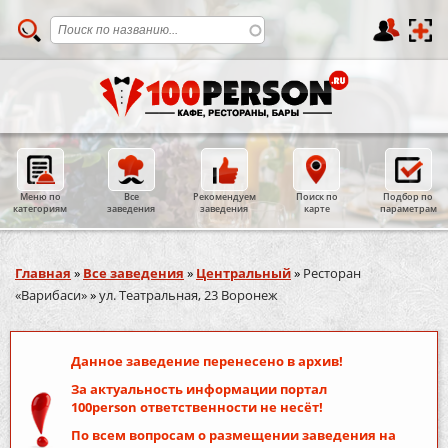
Меню по
Все
Рекомендуем
Поиск по
Подбор по
категориям
заведения
заведения
карте
параметрам
Вы здесь
Главная
»
Все заведения
»
Центральный
»
Ресторан
«Варибаси»
»
ул. Театральная, 23 Воронеж
Данное заведение перенесено в архив!
За актуальность информации портал
100person
ответственности не несёт!
По всем вопросам о размещении заведения на