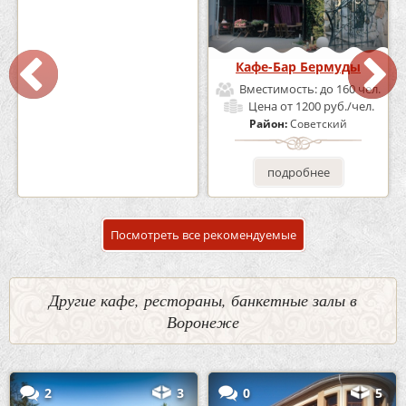
Кафе «Шишка»
Кафе-Бар Бермуды
Вместимость:
до 100 чел.
Вместимость:
до 160 чел.
Цена
от 1700 руб./чел.
Цена
от 1200 руб./чел.
Район:
Советский
Район:
Советский
подробнее
подробнее
Посмотреть все рекомендуемые
Другие кафе, рестораны, банкетные залы в
Воронеже
2
3
0
5