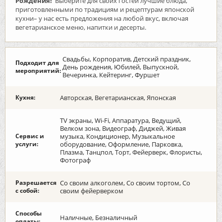
Рождения!
Выберите для своих гостей лучшие блюда,
приготовленными по традициям и рецептурам японской
кухни– у нас есть предложения на любой вкус, включая
вегетарианское меню, напитки и десерты.
Свадьбы, Корпоратив, Детский праздник,
Подходит для
День рождения, Юбилей, Выпускной,
мероприятий:
Вечеринка, Кейтеринг, Фуршет
Кухня:
Авторская, Вегетарианская, Японская
TV экраны, Wi-Fi, Аппаратура, Ведущий,
Велком зона, Видеограф, Диджей, Живая
Сервис и
музыка, Кондиционер, Музыкальное
услуги:
оборудование, Оформление, Парковка,
Плазма, Танцпол, Торт, Фейерверк, Флористы,
Фотограф
Разрешается
Со своим алкоголем, Со своим тортом, Со
с собой:
своим фейерверком
Способы
Наличные, Безналичный
оплаты: