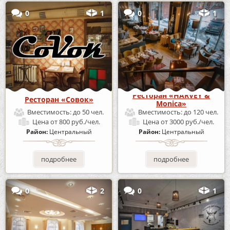
0
1
0
1
Ресторан «HARVEY &
Ресторан «Совок»
Monica»
Вместимость:
до 50 чел.
Вместимость:
до 120 чел.
Цена
от 800 руб./чел.
Цена
от 3000 руб./чел.
Район:
Центральный
Район:
Центральный
подробнее
подробнее
0
2
0
1