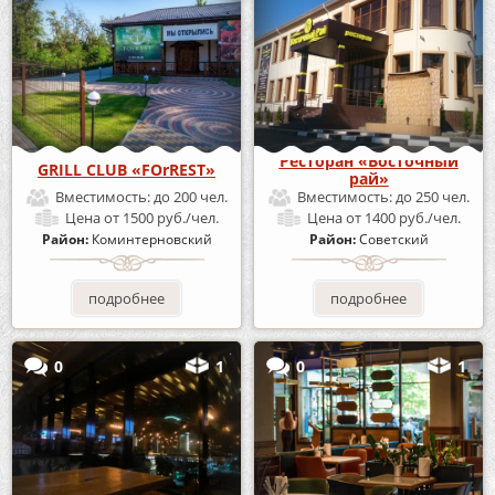
Ресторан «Восточный
GRILL CLUB «FOrREST»
рай»
Вместимость:
до 200 чел.
Вместимость:
до 250 чел.
Цена
от 1500 руб./чел.
Цена
от 1400 руб./чел.
Район:
Коминтерновский
Район:
Советский
подробнее
подробнее
0
1
0
1