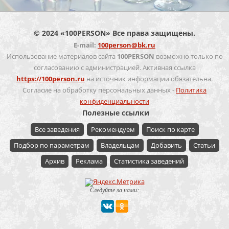
© 2024 «100PERSON» Все права защищены.
E-mail:
100person@bk.ru
Использование материалов сайта
100PERSON
возможно только по
согласованию с администрацией. Активная ссылка
https://100person.ru
на источник информации обязательна.
Согласие на обработку персональных данных -
Политика
конфиденциальности
Полезные ссылки
Все заведения
Рекомендуем
Поиск по карте
Подбор по параметрам
Владельцам
Добавить
Статьи
Архив
Реклама
Статистика заведений
Следуйте за нами: