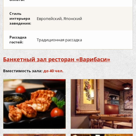
Стиль
интерьера
Европейский, Японский
заведения:
Рассадка
Традиционная рассадка
гостей:
Банкетный зал ресторан «Варибаси»
Вместимость зала:
до 40 чел.