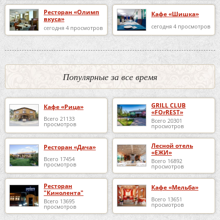
Ресторан «Олимп
Кафе «Шишка»
вкуса»
сегодня 4 просмотров
сегодня 4 просмотров
Популярные за все время
GRILL CLUB
Кафе «Рица»
«FOrREST»
Всего 21133
Всего 20301
просмотров
просмотров
Лесной отель
Ресторан «Дача»
«ЕЖИ»
Всего 17454
Всего 16892
просмотров
просмотров
Ресторан
Кафе «Мельба»
"Кинолента"
Всего 13651
Всего 13695
просмотров
просмотров