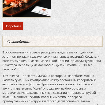
Подробнее
о Банкетный зал ресторан «Варибаси»
О заведении:
В оформлении интерьера ресторана представлена подлинная
эстетика японских культурных и кулинарных традиций. Создать и
воплотить в жизнь идею "маленькой Японии" помогли художники
и мастера-мебельщики московской дизайн-компании "Ветер
перемен".
Отличительной чертой дизайна ресторана "Варибаси" можно
назвать гуманный компромисс между восточным колоритом и
европейским комфортом. Традиции национальной японской
архитектуры в стиле "сеин" определили выбор основных
материалов, использованных при создании интерьера. Грубый
камень мощных несущих колонн и массивное дерево
прямоугольных конструкций строго делят основной зал на