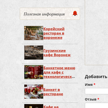
Полезная информация
Корейский
ресторан в
воронеже
Грузинские
кафе Воронеж
Банкетное меню
для кафе с
Добавить
технологическими
картами
Имя
*
Банкет в
ресторане
Отзыв
*
Кафе на