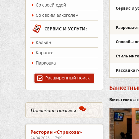
Со своей едой
Сервис и у
Со своим алкоголем
Разрешаетс
СЕРВИС И УСЛУГИ:
Способы о
Кальян
Караоке
Стиль инт
Парковка
Рассадка г
Расширенный поиск
Банкетны
Вместимость
Последние отзывы
Ресторан «Стрекоза»
24.04.2026 - 17:09