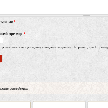
атление
*
ский пример
*
тую математическую задачу и введите результат. Например, для 1+3, введ
емые заведения
0
5
2