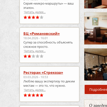
Серия «микро‑маршруты» — ваш
эталон.
Читать далее...
БЦ «Романовский»
18.04.2026 - 16:01
Супер за способность объяснять
сложное просто.
Читать далее...
Ресторан «Стрекоза»
03.03.2026 - 10:53
Люблю вашу экспертизу по диким
местам — это то, что нужно.
Подробне
Читать далее...
О заведе