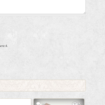
ите 4.
3
0
5