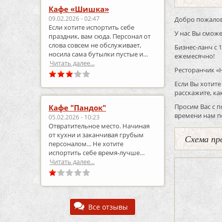
Кафе «Шишка»
09.02.2026 - 02:47
Добро пожалов
Если хотите испортить себе
У нас Вы сможе
праздник, вам сюда. Персонал от
слова совсем не обслуживает,
Бизнес-ланч с 
носила сама бутылки пустые и
ежемесячно!
приносила полные.
Читать далее...
Ресторанчик «
Если Вы хотите
расскажите, ка
Просим Вас с п
Кафе "Пандок"
времени нам по
05.02.2026 - 10:23
Отвратительное место. Начиная
от кухни и заканчивая грубым
Схема пр
персоналом... Не хотите
испортить себе время-лучше
выберите что-то другое..
Читать далее...
Все отзывы