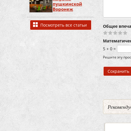
пушкинской
Воронеж
Посмотреть все статьи
Общее впеч
Математиче
5 + 0 =
Решите эту прос
Рекоменду
3
0
5