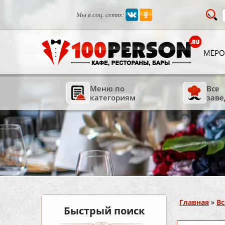
Мы в соц. сетях:
МЕРО
Меню по
Все
категориям
заве
Вы здесь
Главная
»
Вс
Быстрый поиск