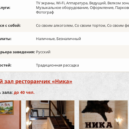
TV экраны, Wi-Fi, Аппаратура, Ведущий, Велком зо
слуги:
Музыкальное оборудование, Оформление, Парковка
Фотограф
я с собой:
Со своим алкоголем, Со своим тортом, Со своим 
платы:
Наличные, Безналичный
ерьера заведения:
Русский
остей:
Традиционная рассадка
й зал ресторанчик «Ника»
 зала:
до 40 чел.