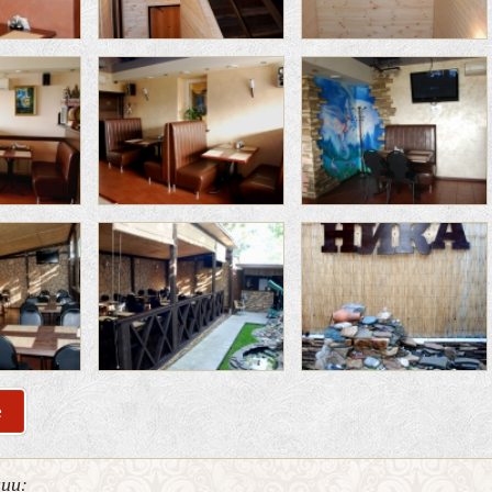
е
о Банкетный зал ресторанчик «Ника»
нии: