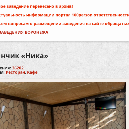
ое заведение перенесено в архив!
ктуальность информации портал
100person
ответственности
сем вопросам о размещении заведения на сайте обращатьс
 ЗАВЕДЕНИЯ ВОРОНЕЖА
анчик «Ника»
ения:
36202
ия:
Ресторан
,
Кафе