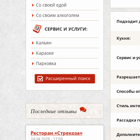
Со своей едой
Со своим алкоголем
Подходит 
СЕРВИС И УСЛУГИ:
Кухня:
Кальян
Караоке
Сервис и у
Парковка
Разрешаетс
Расширенный поиск
Способы о
Стиль инт
Последние отзывы
Рассадка г
Ресторан «Стрекоза»
Дополните
24.04.2026 - 17:09