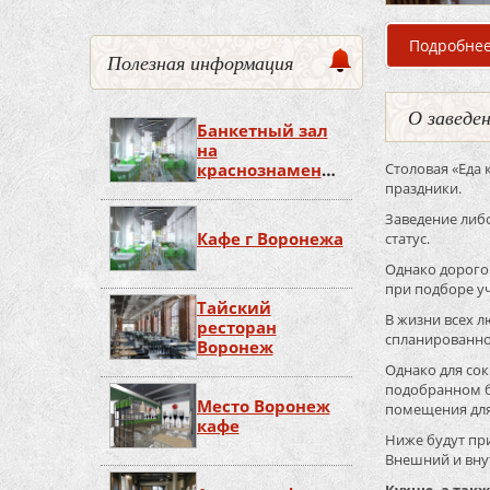
Подробне
Полезная информация
О заведе
Банкетный зал
на
краснознаменной
Столовая «Еда
Воронеж
праздники.
Заведение либ
Кафе г Воронежа
статус.
Однако дорого 
при подборе 
Тайский
В жизни всех 
ресторан
спланированное
Воронеж
Однако для со
подобранном б
Место Воронеж
помещения для
кафе
Ниже будут пр
Внешний и вну