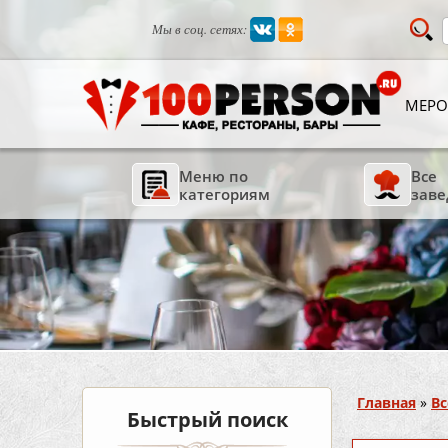
Мы в соц. сетях:
МЕРО
Меню по
Все
категориям
заве
Вы здесь
Главная
»
Вс
Быстрый поиск