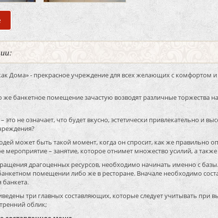
е
о Банкетный зал на 80 человек столовая «Еда как дома»
нии:
 как Дома» - прекрасное учреждение для всех желающих с комфортом 
о же банкетное помещение зачастую возводят различные торжества на
– это не означает, что будет вкусно, эстетически привлекательно и вы
учреждения?
людей может быть такой момент, когда он спросит, как же правильно
 мероприятие – занятие, которое отнимет множество усилий, а также
кращения драгоценных ресурсов, необходимо начинать именно с базы.
анкетном помещении либо же в ресторане. Вначале необходимо соста
 банкета.
иведены три главных составляющих, которые следует учитывать при 
тренний облик;