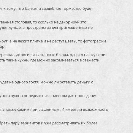
т к тому, что банкет и свадебное торжество будет
венная столовая, то сколько не декорируй это
удет лучше, а пространства для приглашенных не
руг, а не лежит плитка и не растут цветы, то фотографии
ар.
ерсонал, дорогие изысканные блюда, однако на вкус они
ть такие кухни, где можно засомневаться в свежести.
дет на одного гостя, можно ли оставить деньги с
пункта нужно определиться с местом для проведения
а, а также самим приглашенным. И имеет ли возможность
рать пару вариантов и уже рассматривать их более