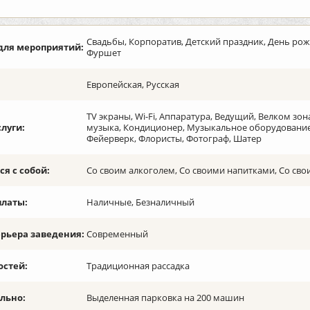
Свадьбы, Корпоратив, Детский праздник, День рож
для мероприятий:
Фуршет
Европейская, Русская
TV экраны, Wi-Fi, Аппаратура, Ведущий, Велком зо
слуги:
музыка, Кондиционер, Музыкальное оборудование,
Фейерверк, Флористы, Фотограф, Шатер
я с собой:
Со своим алкоголем, Со своими напитками, Со сво
платы:
Наличные, Безналичный
ерьера заведения:
Современный
остей:
Традиционная рассадка
льно:
Выделенная парковка на 200 машин