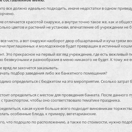
же составленное меню.
что все должно идеально подходить, иначе недостатки в одном приведу
орчено.
е отличается красотой снаружи, а внутри точно такое же, как и общест
лько цветов и растений не установи, впечатление об учреждении не б
 все чисто, а вот снаружи наоборот двор обшарпанный и куча грязи вок
речи приглашенных и молодоженов будет превращен в истинный кошм
нт. Это прекрасное на первый взгляд учреждение, где есть вежливый п
о безвкусными и разнообразия в меню никакого не будет. К тому же ес
е вряд ли захочется заказывать.
 начать подбор заведения либо же банкетного помещения?
димо определиться с бюджетом на это мероприятие. Сколько затрат бу
стоит определиться с местом для проведения банкета. После данного 
 с транспортом, чтобы оно соответствовало тематике праздника.
пределиться, какая кухня больше всего подходит виновникам торжеств
лать особенные блюда, к примеру, вегетарианские.
го, что подошло по расположению, а также по стоимости, нужно подоб