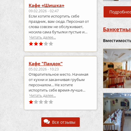
Кафе «Шишка»
09.02.2026 - 02:47
Подробне
Если хотите испортить себе
праздник, вам сюда. Персонал от
слова совсем не обслуживает,
Банкетный
носила сама бутылки пустые и
приносила полные.
Читать далее...
Вместимость
Кафе "Пандок"
05.02.2026 - 10:23
Отвратительное место. Начиная
от кухни и заканчивая грубым
персоналом... Не хотите
испортить себе время-лучше
выберите что-то другое..
Читать далее...
Все отзывы