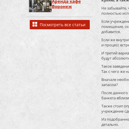
Кухню, а так
Аренда кафе
Воронеж
Не забывайте, 
полностью исп
Если учреждени
Посмотреть все статьи
помещение, ско
добавится.
Если же внутри
и процесс вст
И третий вариа
будут абсолютн
Такое заведени
Так с чего же
Вначале необхо
запасом?
После данного 
банкета вблизи
Также стоит о
учреждение сде
Из подобранно
детально.