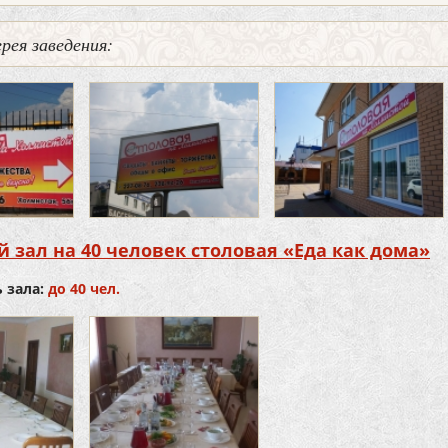
рея заведения:
 зал на 40 человек столовая «Еда как дома»
 зала:
до 40 чел.