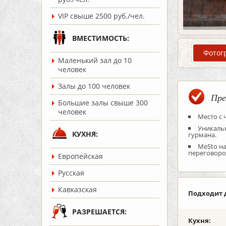
VIP свыше 2500 руб./чел.
ВМЕСТИМОСТЬ:
Фотог
Маленький зал до 10
человек
Залы до 100 человек
Пре
Большие залы свыше 300
человек
Место с
Уникальн
КУХНЯ:
гурмана.
MeSto на
переговоро
Европейская
Русская
Кавказская
Подходит 
РАЗРЕШАЕТСЯ:
Кухня: