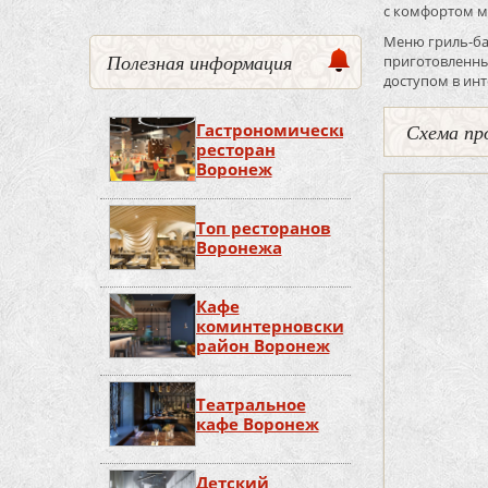
с комфортом мо
Меню гриль-бар
Полезная информация
приготовленные
доступом в инте
Гастрономический
Схема пр
ресторан
Воронеж
Топ ресторанов
Воронежа
Кафе
коминтерновский
район Воронеж
Театральное
кафе Воронеж
Детский