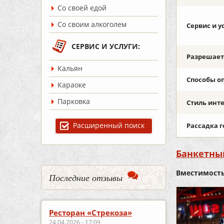
Со своей едой
Со своим алкоголем
Сервис и у
СЕРВИС И УСЛУГИ:
Разрешаетс
Кальян
Способы о
Караоке
Парковка
Стиль инт
Расширенный поиск
Рассадка г
Банкетный
Вместимость
Последние отзывы
Ресторан «Стрекоза»
24.04.2026 - 17:09