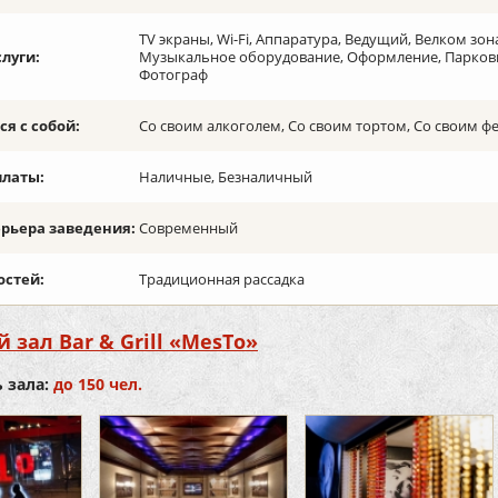
TV экраны, Wi-Fi, Аппаратура, Ведущий, Велком зо
слуги:
Музыкальное оборудование, Оформление, Парковка
Фотограф
я с собой:
Со своим алкоголем, Со своим тортом, Со своим 
платы:
Наличные, Безналичный
ерьера заведения:
Современный
остей:
Традиционная рассадка
 зал Bar & Grill «MesTo»
 зала:
до 150 чел.