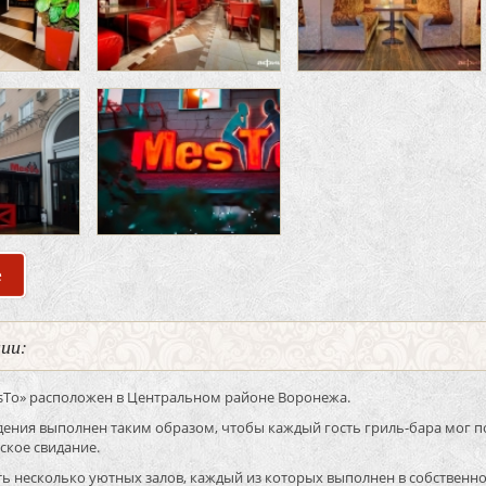
е
о Банкетный зал Bar & Grill «MesTo»
нии:
sTо» расположен в Центральном районе Воронежа.
ения выполнен таким образом, чтобы каждый гость гриль-бара мог по
ское свидание.
ть несколько уютных залов, каждый из которых выполнен в собственно