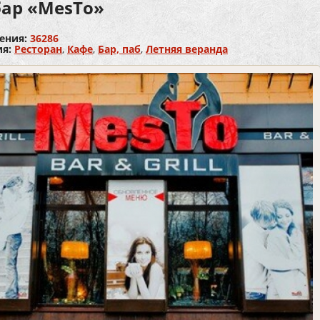
бар «MesTo»
ения:
36286
ия:
Ресторан
,
Кафе
,
Бар, паб
,
Летняя веранда