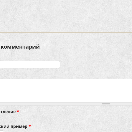
 комментарий
атление
*
ский пример
*