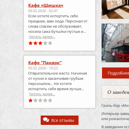
Кафе «Шишка»
09.02.2026 - 02:47
Если хотите испортить себе
праздник, вам сюда. Персонал от
слова совсем не обслуживает,
носила сама бутылки пустые и
приносила полные.
Читать далее...
Кафе "Пандок"
05.02.2026 - 10:23
Подробне
Отвратительное место. Начиная
от кухни и заканчивая грубым
персоналом... Не хотите
испортить себе время-лучше
О заведе
выберите что-то другое..
Читать далее...
Гриль-бар «Ме
Интерьер завед
или романтиче
Все отзывы
В заведении ес