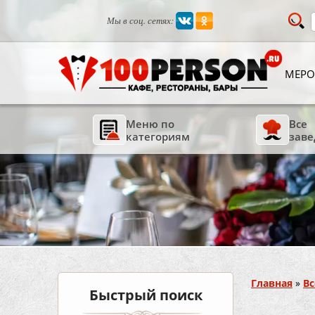
Мы в соц. сетях:
МЕРО
Меню по
Все
категориям
заве
Вы здесь
Главная
»
Вс
Быстрый поиск