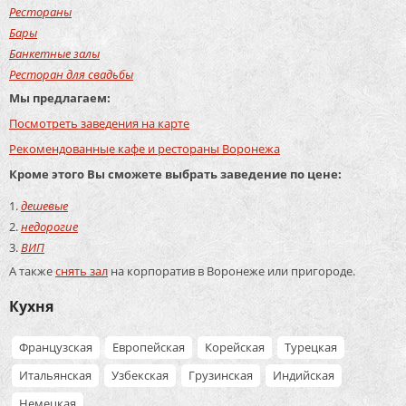
Рестораны
Бары
Банкетные залы
Ресторан для свадьбы
Мы предлагаем:
Посмотреть заведения на карте
Рекомендованные кафе и рестораны Воронежа
Кроме этого Вы сможете выбрать заведение по цене:
дешевые
недорогие
ВИП
А также
снять зал
на корпоратив в Воронеже или пригороде.
Кухня
Французская
Европейская
Корейская
Турецкая
Итальянская
Узбекская
Грузинская
Индийская
Немецкая