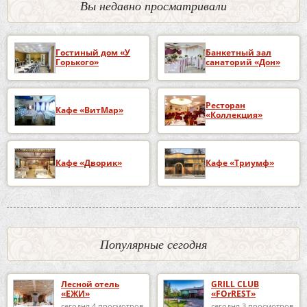
Вы недавно просматривали
Гостиный дом «У
Банкетный зал
Горького»
санаторий «Дон»
Ресторан
Кафе «ВитМар»
«Коллекция»
Кафе «Дворик»
Кафе «Триумф»
Популярные сегодня
Лесной отель
GRILL CLUB
«ЕЖИ»
«FOrREST»
сегодня 4 просмотров
сегодня 3 просмотров