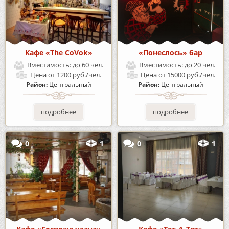
Кафе «The CoVok»
«Понеслось» бар
Вместимость:
до 60 чел.
Вместимость:
до 20 чел.
Цена
от 1200 руб./чел.
Цена
от 15000 руб./чел.
Район:
Центральный
Район:
Центральный
подробнее
подробнее
0
1
0
1