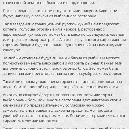
своих гостей чем-то необычным и неординарным.
После холодного стола презентуют горячие закуски. Какие они
будут, напрямую зависит от выбранного ресторана.
Так в заведении с традиционной русской кухней Вам предложат:
котлеты, голубцы, отбивные или жаркое. В ресторанах с
европейской кухней, это может быть мясо по-французски, лазанья
или средиземноморская рыба. А в меню грузинского кафе, главным
горячим блюдом будет шашлык – дополненный разными видами
хачапури.
За любым столом не будут лишними блюда из рыбы. Вы можете
полностью заменить мясо рыбой и устроить рыбный банкет. Или
дополнить основной стол парой рыбных блюд. Это может быть
запеченная или приготовленная на гриле скумбрия, карп, форель.
Также шикарным украшением торжества станет фаршированная
щука. Самый простой вариант – это рыба, жаренная кусочками.
И конечно сладкое! Десерты, пирожные, конфеты или торты –
выбор очень большой! Многие рестораны идут навстречу своим
клиентам и по предварительному согласованию можно
самостоятельно привезти сладкое на праздник. Но, проще и
удобней заказать все в одном месте. Легкими десертами считаются
тирамису, желе или мороженое.
Такой вариант хорошо подойдет для летних мероприятий. Сладкие