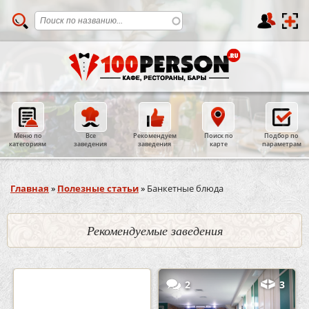
Меню по
Все
Рекомендуем
Поиск по
Подбор по
категориям
заведения
заведения
карте
параметрам
Вы здесь
Главная
»
Полезные статьи
»
Банкетные блюда
Рекомендуемые заведения
0
5
2
3