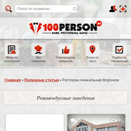
Меню по
Все
Рекомендуем
Поиск по
Подбор по
категориям
заведения
заведения
карте
параметрам
Вы здесь
Главная
»
Полезные статьи
»
Ресторан хинкальная Воронеж
Рекомендуемые заведения
2
3
0
5