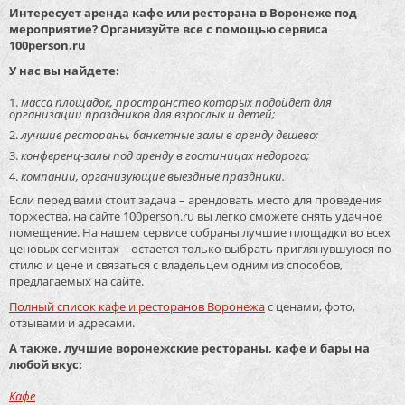
Интересует аренда кафе или ресторана в Воронеже под
мероприятие? Организуйте все с помощью сервиса
100person.ru
У нас вы найдете:
масса площадок, пространство которых подойдет для
организации праздников для взрослых и детей;
лучшие рестораны, банкетные залы в аренду дешево;
конференц-залы под аренду в гостиницах недорого;
компании, организующие выездные праздники.
Если перед вами стоит задача – арендовать место для проведения
торжества, на сайте 100person.ru вы легко сможете снять удачное
помещение. На нашем сервисе собраны лучшие площадки во всех
ценовых сегментах – остается только выбрать приглянувшуюся по
стилю и цене и связаться с владельцем одним из способов,
предлагаемых на сайте.
Полный список кафе и ресторанов Воронежа
с ценами, фото,
отзывами и адресами.
А также, лучшие воронежские рестораны, кафе и бары на
любой вкус:
Кафе