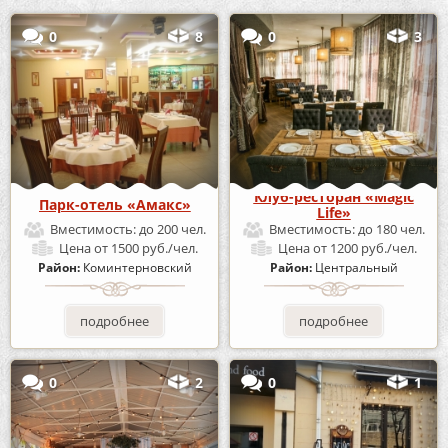
0
8
0
3
Клуб-ресторан «Magic
Парк-отель «Амакс»
Life»
Вместимость:
до 200 чел.
Вместимость:
до 180 чел.
Цена
от 1500 руб./чел.
Цена
от 1200 руб./чел.
Район:
Коминтерновский
Район:
Центральный
подробнее
подробнее
0
2
0
1