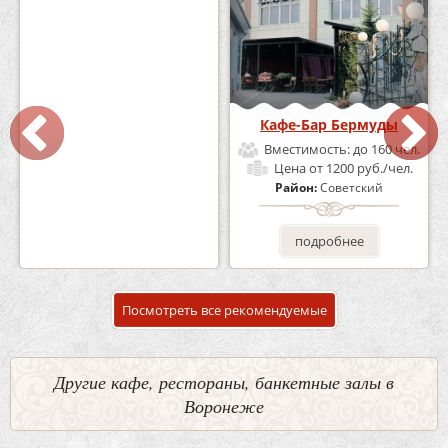
Кафе «Шишка»
Кафе-Бар Бермуды
Вместимость:
до 100 чел.
Вместимость:
до 160 чел.
Цена
от 1700 руб./чел.
Цена
от 1200 руб./чел.
Район:
Советский
Район:
Советский
подробнее
подробнее
Посмотреть все рекомендуемые
Другие кафе, рестораны, банкетные залы в
Воронеже