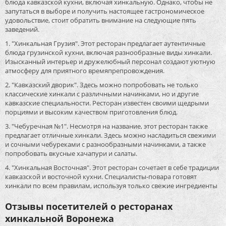
блюда кавказской кухни, включая хинкальную. Однако, чтобы не
запутаться в выборе и получить настоящее гастрономическое
удовольствие, стоит обратить внимание на следующие пять
заведений.
1. "Хинкальная Грузия". Этот ресторан предлагает аутентичные
блюда грузинской кухни, включая разнообразные виды хинкали.
Изысканный интерьер и дружелюбный персонал создают уютную
атмосферу для приятного времяпрепровождения.
2. "Кавказский дворик". Здесь можно попробовать не только
классические хинкали с различными начинками, но и другие
кавказские специальности. Ресторан известен своими щедрыми
порциями и высоким качеством приготовления блюд.
3. "Чебуречная №1". Несмотря на название, этот ресторан также
предлагает отличные хинкали. Здесь можно насладиться свежими
и сочными чебуреками с разнообразными начинками, а также
попробовать вкусные хачапури и салаты.
4. "Хинкальная Восточная". Этот ресторан сочетает в себе традиции
кавказской и восточной кухни. Специалисты-повара готовят
хинкали по всем правилам, используя только свежие ингредиенты
Отзывы посетителей о ресторанах
хинкальной Воронежа