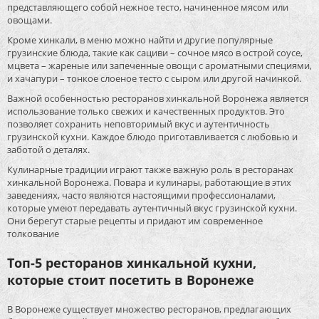
представляющего собой нежное тесто, начиненное мясом или
овощами.
Кроме хинкали, в меню можно найти и другие популярные
грузинские блюда, такие как сациви – сочное мясо в острой соусе,
мцвета – жареные или запеченные овощи с ароматными специями,
и хачапури – тонкое слоеное тесто с сыром или другой начинкой.
Важной особенностью ресторанов хинкальной Воронежа является
использование только свежих и качественных продуктов. Это
позволяет сохранить неповторимый вкус и аутентичность
грузинской кухни. Каждое блюдо приготавливается с любовью и
заботой о деталях.
Кулинарные традиции играют также важную роль в ресторанах
хинкальной Воронежа. Повара и кулинары, работающие в этих
заведениях, часто являются настоящими профессионалами,
которые умеют передавать аутентичный вкус грузинской кухни.
Они берегут старые рецепты и придают им современное
толкование
Топ-5 ресторанов хинкальной кухни,
которые стоит посетить в Воронеже
В Воронеже существует множество ресторанов, предлагающих