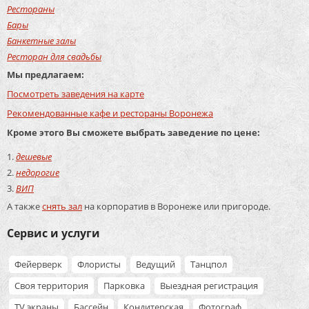
Рестораны
Бары
Банкетные залы
Ресторан для свадьбы
Мы предлагаем:
Посмотреть заведения на карте
Рекомендованные кафе и рестораны Воронежа
Кроме этого Вы сможете выбрать заведение по цене:
дешевые
недорогие
ВИП
А также
снять зал
на корпоратив в Воронеже или пригороде.
Сервис и услуги
Фейерверк
Флористы
Ведущий
Танцпол
Своя территория
Парковка
Выездная регистрация
TV экраны
Бассейн
Кондитерская
Фотограф