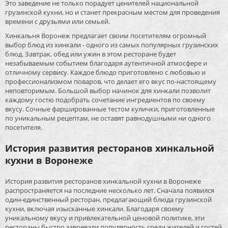
Это заведение не только порадует ценителей национальной
грузинской кухни, но и станет прекрасным местом для проведения
времени с друзьями или семьей.
Хинкальня Воронеж предлагает своим посетителям огромный
выбор блюд из хинкали - одного из самых популярных грузинских
блюд. Завтрак, обед или ужин в этом ресторане будет
незабываемым событием благодаря аутентичной атмосфере и
отличному сервису. Каждое блюдо приготовлено с любовью и
профессионализмом поваров, что делает его вкус по-настоящему
неповторимым. Большой выбор начинок для хинкали позволит
каждому гостю подобрать сочетание ингредиентов по своему
вкусу. Сочные фаршированные тестом кулички, приготовленные
по уникальным рецептам, не оставят равнодушными ни одного
посетителя.
История развития ресторанов хинкальной
кухни в Воронеже
История развития ресторанов хинкальной кухни в Воронеже
распространяется на последние несколько лет. Сначала появился
один-единственный ресторан, предлагающий блюда грузинской
кухни, включая изысканные хинкали. Благодаря своему
уникальному вкусу и привлекательной ценовой политике, эти
рестораны быстро завоевали популярность среди жителей и гостей