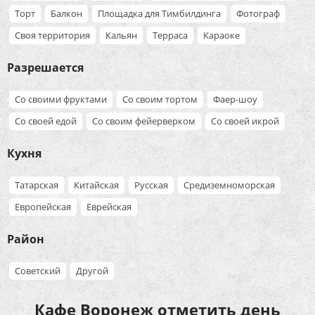
Торт
Балкон
Площадка для Тимбилдинга
Фотограф
Своя территория
Кальян
Терраса
Караоке
Разрешается
Со своими фруктами
Со своим тортом
Фаер-шоу
Со своей едой
Со своим фейерверком
Со своей икрой
Кухня
Татарская
Китайская
Русская
Средиземноморская
Европейская
Еврейская
Район
Советский
Другой
Кафе Воронеж отметить день