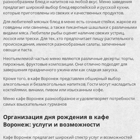
разнообразием блюд и напитков на любой вкус. Меню заведения
предлагает широкий выбор блюд европейской и русской кухни,
которые приготовлены из свежих и качественных продуктов.
Для любителей мясных блюд в меню есть сочные стейки, жаркое из
говядины или свинины, а также пикантные шашлыки с различными
видами мяса. Любители рыбы оценят наличие свежих устриц,
лосося или трески. Для тех, кто предпочитает пищу растительного
происхождения, имеются разнообразные салаты, запеченные
овощи и паста.
Неотъемлемой частью меню являются различные десерты: торты,
пирожные, фруктовые композиции. Они отлично подходят для
завершения праздничного ужина или как сладкая закуска.
Кроме того, в кафе Воронеж представлен обширный выбор
алкогольных и безалкогольных напитков. Гости могут насладиться
коктейлями, винами, пивом или изысканным кофе.
Меню кафе Воронеж разнообразное и удовлетворяет потребности
самых взыскательных гурманов
Организация дня рождения в кафе
Воронеж: услуги и возможности
Кафе Воронеж предлагает широкий спектр услуг и возможностей