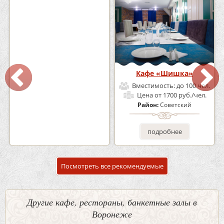
Кафе-Бар Бермуды
Кафе «Шишка»
Вместимость:
до 160 чел.
Вместимость:
до 100 чел.
Цена
от 1200 руб./чел.
Цена
от 1700 руб./чел.
Район:
Советский
Район:
Советский
подробнее
подробнее
Посмотреть все рекомендуемые
Другие кафе, рестораны, банкетные залы в
Воронеже