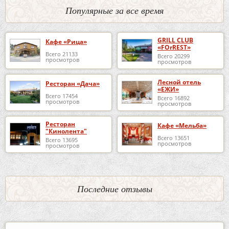
Популярные за все время
GRILL CLUB
Кафе «Рица»
«FOrREST»
Всего 21133
Всего 20299
просмотров
просмотров
Лесной отель
Ресторан «Дача»
«ЕЖИ»
Всего 17454
Всего 16892
просмотров
просмотров
Ресторан
Кафе «Мельба»
"Кинолента"
Всего 13651
Всего 13695
просмотров
просмотров
Последние отзывы