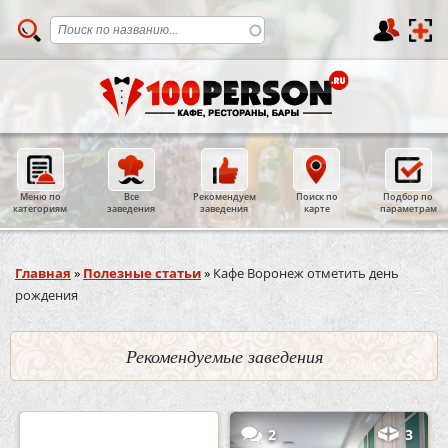
Меню по
Все
Рекомендуем
Поиск по
Подбор по
категориям
заведения
заведения
карте
параметрам
Вы здесь
Главная
»
Полезные статьи
»
Кафе Воронеж отметить день
рождения
Рекомендуемые заведения
0
5
2
3