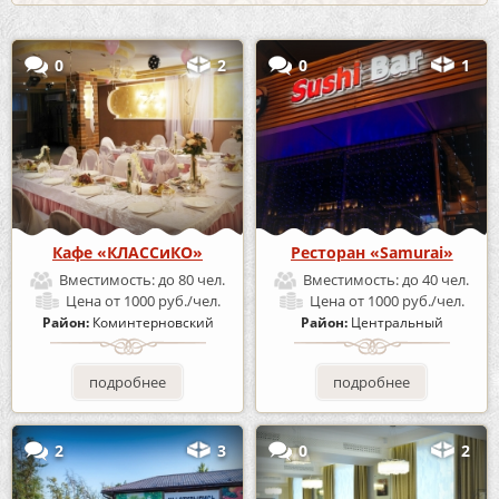
0
2
0
1
Кафе «КЛАССиКО»
Ресторан «Samurai»
Вместимость:
до 80 чел.
Вместимость:
до 40 чел.
Цена
от 1000 руб./чел.
Цена
от 1000 руб./чел.
Район:
Коминтерновский
Район:
Центральный
подробнее
подробнее
2
3
0
2