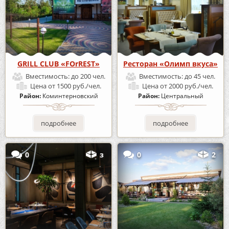
GRILL CLUB «FOrREST»
Ресторан «Олимп вкуса»
Вместимость:
до 200 чел.
Вместимость:
до 45 чел.
Цена
от 1500 руб./чел.
Цена
от 2000 руб./чел.
Район:
Коминтерновский
Район:
Центральный
подробнее
подробнее
0
з
0
2