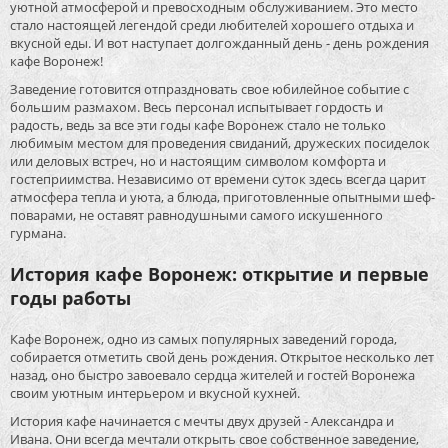
уютной атмосферой и превосходным обслуживанием. Это место
стало настоящей легендой среди любителей хорошего отдыха и
вкусной еды. И вот наступает долгожданный день - день рождения
кафе Воронеж!
Заведение готовится отпраздновать свое юбилейное событие с
большим размахом. Весь персонал испытывает гордость и
радость, ведь за все эти годы кафе Воронеж стало не только
любимым местом для проведения свиданий, дружеских посиделок
или деловых встреч, но и настоящим символом комфорта и
гостеприимства. Независимо от времени суток здесь всегда царит
атмосфера тепла и уюта, а блюда, приготовленные опытными шеф-
поварами, не оставят равнодушными самого искушенного
гурмана.
История кафе Воронеж: открытие и первые
годы работы
Кафе Воронеж, одно из самых популярных заведений города,
собирается отметить свой день рождения. Открытое несколько лет
назад, оно быстро завоевало сердца жителей и гостей Воронежа
своим уютным интерьером и вкусной кухней.
История кафе начинается с мечты двух друзей - Александра и
Ивана. Они всегда мечтали открыть свое собственное заведение,