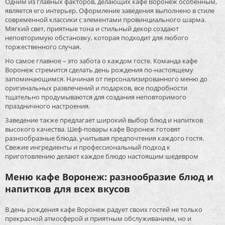
Одним из главных факторов, делающих кафе Воронеж особенным,
является его интерьер. Оформление заведения выполнено в стиле
современной классики с элементами провинциального шарма.
Мягкий свет, приятные тона и стильный декор создают
неповторимую обстановку, которая подходит для любого
торжественного случая.
Но самое главное – это забота о каждом госте. Команда кафе
Воронеж стремится сделать день рождения по-настоящему
запоминающимся. Начиная от персонализированного меню до
оригинальных развлечений и подарков, все подробности
тщательно продумываются для создания неповторимого
праздничного настроения.
Заведение также предлагает широкий выбор блюд и напитков
высокого качества. Шеф-повары кафе Воронеж готовят
разнообразные блюда, учитывая предпочтения каждого гостя.
Свежие ингредиенты и профессиональный подход к
приготовлению делают каждое блюдо настоящим шедевром
Меню кафе Воронеж: разнообразие блюд и
напитков для всех вкусов
В день рождения кафе Воронеж радует своих гостей не только
прекрасной атмосферой и приятным обслуживанием, но и