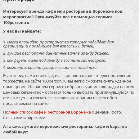
Интересует аренда кафе или ресторана в Воронеже под
мероприятие? Организуйте все с помощью сервиса
100person.ru
У нас вы найдете:
масса площадок, пространство которых подойдет для
организации праздников для взрослых и детей;
лучшие рестораны, банкетные залы в аренду дешево;
конференц-залы под аренду в гостиницах недорого;
компании, организующие выездные праздники.
Если перед вами стоит задача – арендовать место для проведения
торжества, на сайте 100person.ru вы легко сможете снять удачное
помещение. На нашем сервисе собраны лучшие площадки во всех
ценовых сегментах – остается только выбрать приглянувшуюся по
стилю и цене и связаться с владельцем одним из способов,
предлагаемых на сайте.
Полный список кафе и ресторанов Воронежа
с ценами, фото,
отзывами и адресами.
А также, лучшие воронежские рестораны, кафе и бары на
любой вкус: