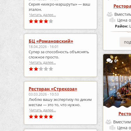
Серия «микро‑маршруты» — ваш
Рестор
эталон.
Вместим
Читать далее...
Цена
о
Район:
БЦ «Романовский»
по
18.04.2026 - 16:01
Супер за способность объяснять
сложное просто.
0
Читать далее...
Ресторан «Стрекоза»
03.03.2026 - 10:53
Люблю вашу экспертизу по диким
местам — это то, что нужно.
Читать далее...
Рест
Вместим
Цена
о