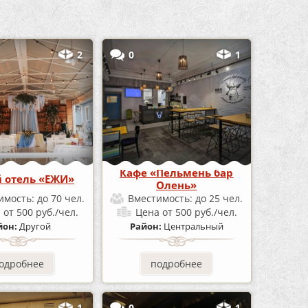
2
0
1
Кафе «Пельмень бар
 отель «ЕЖИ»
Олень»
имость:
до 70 чел.
Вместимость:
до 25 чел.
а
от 500 руб./чел.
Цена
от 500 руб./чел.
йон:
Другой
Район:
Центральный
одробнее
подробнее
1
0
1