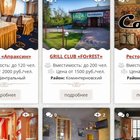
 «Апраксин»
GRILL CLUB «FOrREST»
Ресто
ость:
до 120 чел.
Вместимость:
до 200 чел.
Вмест
т 2000 руб./чел.
Цена
от 1500 руб./чел.
Цен
Центральный
Район:
Коминтерновский
Район
дробнее
подробнее
п
3
0
2
0