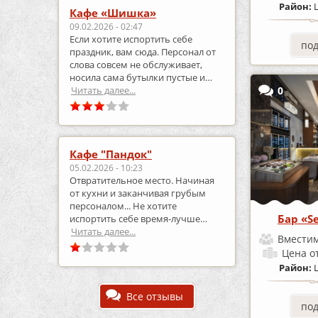
Район:
Кафе «Шишка»
09.02.2026 - 02:47
Если хотите испортить себе
по
праздник, вам сюда. Персонал от
слова совсем не обслуживает,
носила сама бутылки пустые и
приносила полные.
Читать далее...
0
Кафе "Пандок"
05.02.2026 - 10:23
Отвратительное место. Начиная
от кухни и заканчивая грубым
персоналом... Не хотите
Бар «S
испортить себе время-лучше
выберите что-то другое..
Читать далее...
Вместим
Цена
о
Район:
Все отзывы
по