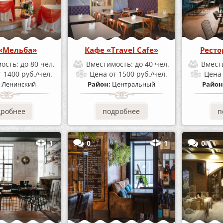
«Мельба»
Кафе «Travel Cafe»
Ресто
ость:
до 80 чел.
Вместимость:
до 40 чел.
Вмест
т 1400 руб./чел.
Цена
от 1500 руб./чел.
Цен
:
Ленинский
Район:
Центральный
Район
дробнее
подробнее
п
1
0
1
0