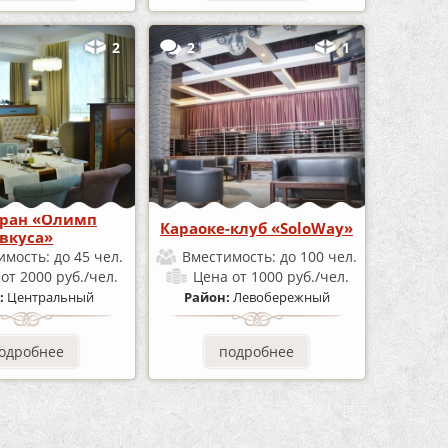
2
2
1
оран «Олимп
Караоке-клуб «SoloWay»
вкуса»
имость:
до 45 чел.
Вместимость:
до 100 чел.
а
от 2000 руб./чел.
Цена
от 1000 руб./чел.
:
Центральный
Район:
Левобережный
одробнее
подробнее