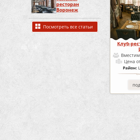
ресторан
Воронеж
Посмотреть все статьи
Клуб-рес
Вместим
Цена
о
Район:
по
Страницы