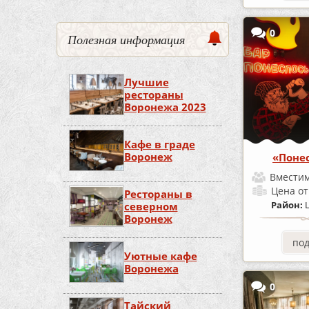
0
Полезная информация
Лучшие
рестораны
Воронежа 2023
Кафе в граде
Воронеж
«Понес
Вместим
Цена
от
Рестораны в
Район:
северном
Воронеж
по
Уютные кафе
Воронежа
0
Тайский