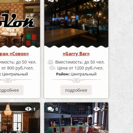
ран «Совок»
«Garry Bar»
имость:
до 50 чел.
Вместимость:
до 50 чел.
а
от 800 руб./чел.
Цена
от 1200 руб./чел.
:
Центральный
Район:
Центральный
одробнее
подробнее
1
0
1