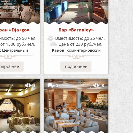
ран «Dja+go»
Бар «Barnaley»
имость:
до 50 чел.
Вместимость:
до 25 чел.
а
от 1500 руб./чел.
Цена
от 230 руб./чел.
:
Центральный
Район:
Коминтерновский
одробнее
подробнее
5
0
В