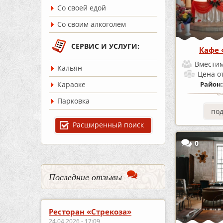
Со своей едой
Со своим алкоголем
СЕРВИС И УСЛУГИ:
Кафе 
Вместим
Кальян
Цена
о
Караоке
Район
Парковка
по
Расширенный поиск
0
Последние отзывы
Ресторан «Стрекоза»
24.04.2026 - 17:09