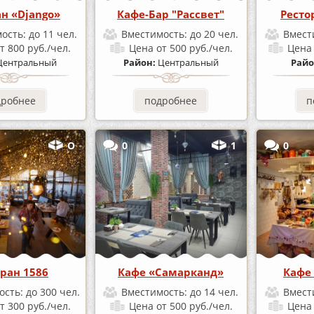
ан «Django»
Кафе-Бар "Рассвет"
Ресто
ость:
до 11 чел.
Вместимость:
до 20 чел.
Вмест
т 800 руб./чел.
Цена
от 500 руб./чел.
Цен
Центральный
Район:
Центральный
Райо
дробнее
подробнее
п
О
0
1
0
оран 1586
Кафе «Самарканд»
Кафе 
ость:
до 300 чел.
Вместимость:
до 14 чел.
Вмест
т 300 руб./чел.
Цена
от 500 руб./чел.
Цен