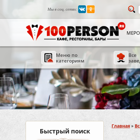
Мы в соц. сетях:
МЕРО
Меню по
Все
категориям
заве
Вы здесь
Главная
»
Вс
Быстрый поиск