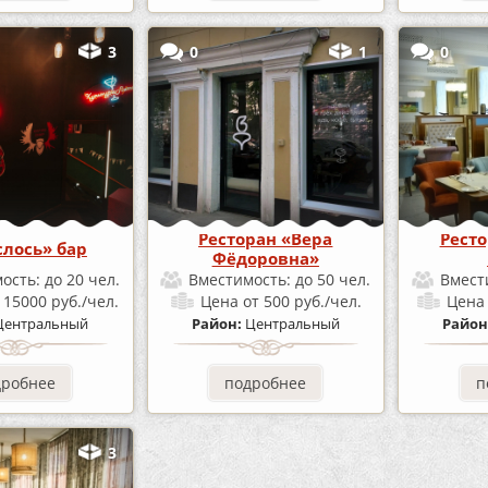
3
0
1
0
Ресторан «Вера
Рест
лось» бар
Фёдоровна»
ость:
до 20 чел.
Вместимость:
до 50 чел.
Вмест
 15000 руб./чел.
Цена
от 500 руб./чел.
Цен
Центральный
Район:
Центральный
Район
дробнее
подробнее
п
3