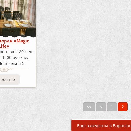
торан «Magic
Life»
ость:
до 180 чел.
т 1200 руб./чел.
Центральный
дробнее
<<
<
1
2
Еще заведения в Воронеж