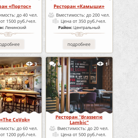
ран «Портос»
Ресторан «Камыши»
имость:
до 40 чел.
Вместимость:
до 200 чел.
а
от 1500 руб./чел.
Цена
от 350 руб./чел.
н:
Ленинский
Район:
Центральный
одробнее
подробнее
3
0
1
Ресторан "Brasserie
«The CoVok»
Lambic"
имость:
до 60 чел.
Вместимость:
до 20 чел.
а
от 1200 руб./чел.
Цена
от 500 руб./чел.