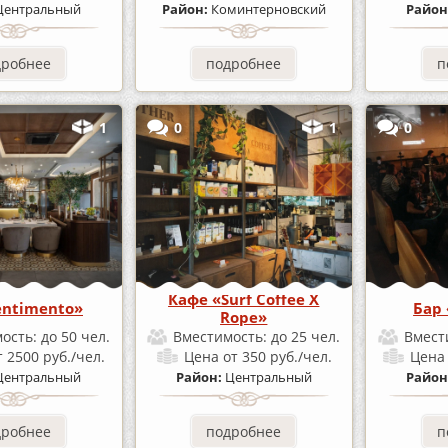
Центральный
Район:
Коминтерновский
Район
дробнее
подробнее
п
1
0
1
0
Кафе «Surf Coffee X
entimento»
Бар
Rope»
ость:
до 50 чел.
Вместимость:
до 25 чел.
Вмест
т 2500 руб./чел.
Цена
от 350 руб./чел.
Цен
Центральный
Район:
Центральный
Район
дробнее
подробнее
п