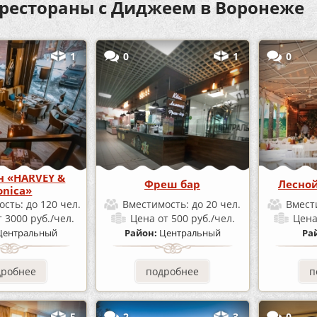
 рестораны с Диджеем в Воронеже
1
0
1
0
н «HARVEY &
Фреш бар
Лесной
nica»
ость:
до 120 чел.
Вместимость:
до 20 чел.
Вмест
т 3000 руб./чел.
Цена
от 500 руб./чел.
Цен
Центральный
Район:
Центральный
Ра
дробнее
подробнее
п
5
2
3
0