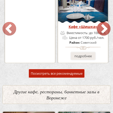
Кафе-Бар Бермуды
Кафе «Шишка»
Вместимость:
до 160 чел.
Вместимость:
до 100 чел.
Цена
от 1200 руб./чел.
Цена
от 1700 руб./чел.
Район:
Советский
Район:
Советский
подробнее
подробнее
Посмотреть все рекомендуемые
Другие кафе, рестораны, банкетные залы в
Воронеже