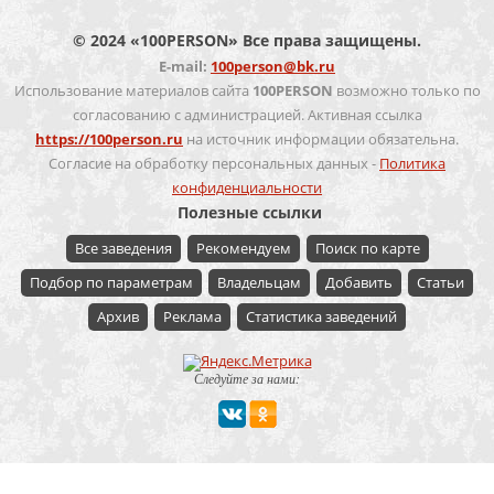
© 2024 «100PERSON» Все права защищены.
E-mail:
100person@bk.ru
Использование материалов сайта
100PERSON
возможно только по
согласованию с администрацией. Активная ссылка
https://100person.ru
на источник информации обязательна.
Согласие на обработку персональных данных -
Политика
конфиденциальности
Полезные ссылки
Все заведения
Рекомендуем
Поиск по карте
Подбор по параметрам
Владельцам
Добавить
Статьи
Архив
Реклама
Статистика заведений
Следуйте за нами:
Мероприятие