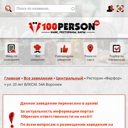
Меню по
Все
Рекомендуем
Поиск по
Подбор по
категориям
заведения
заведения
карте
параметрам
Вы здесь
Главная
»
Все заведения
»
Центральный
»
Ресторан «Фарфор»
»
ул. 20 лет ВЛКСМ, 54А Воронеж
Данное заведение перенесено в архив!
За актуальность информации портал
100person
ответственности не несёт!
По всем вопросам о размещении заведения на