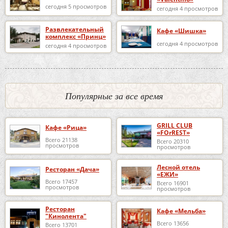
сегодня 5 просмотров
сегодня 4 просмотров
Развлекательный
Кафе «Шишка»
комплекс «Принц»
сегодня 4 просмотров
сегодня 4 просмотров
Популярные за все время
GRILL CLUB
Кафе «Рица»
«FOrREST»
Всего 21138
Всего 20310
просмотров
просмотров
Лесной отель
Ресторан «Дача»
«ЕЖИ»
Всего 17457
Всего 16901
просмотров
просмотров
Ресторан
Кафе «Мельба»
"Кинолента"
Всего 13656
Всего 13701