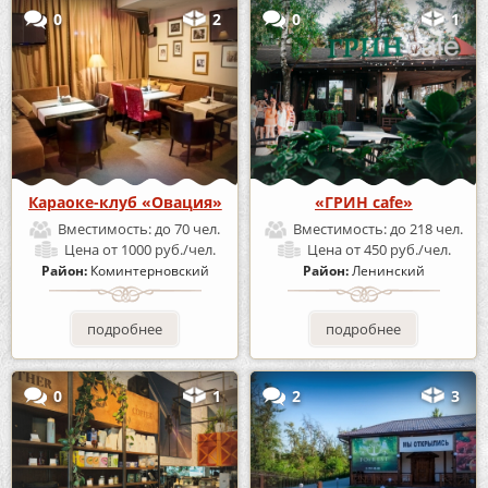
0
2
0
1
Караоке-клуб «Овация»
«ГРИН cafe»
Вместимость:
до 70 чел.
Вместимость:
до 218 чел.
Цена
от 1000 руб./чел.
Цена
от 450 руб./чел.
Район:
Коминтерновский
Район:
Ленинский
подробнее
подробнее
0
1
2
3