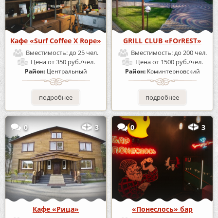
Кафе «Surf Coffee X Rope»
GRILL CLUB «FOrREST»
Вместимость:
до 25 чел.
Вместимость:
до 200 чел.
Цена
от 350 руб./чел.
Цена
от 1500 руб./чел.
Район:
Центральный
Район:
Коминтерновский
подробнее
подробнее
0
3
0
3
Кафе «Рица»
«Понеслось» бар