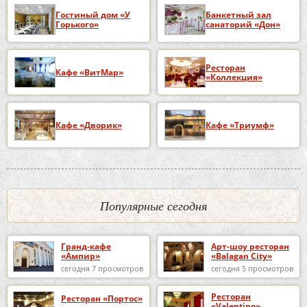
Гостиный дом «У
Банкетный зал
Горького»
санаторий «Дон»
Ресторан
Кафе «ВитМар»
«Коллекция»
Кафе «Дворик»
Кафе «Триумф»
Популярные сегодня
Гранд-кафе
Арт-шоу ресторан
«Ампир»
«Balagan City»
сегодня 7 просмотров
сегодня 5 просмотров
Ресторан
Ресторан «Портос»
«Valentino»