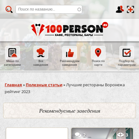
Меню по
Все
Рекомендуем
Поиск по
Подбор по
категориям
заведения
заведения
карте
параметрам
Вы здесь
Главная
»
Полезные статьи
»
Лучшие рестораны Воронежа
рейтинг 2023
Рекомендуемые заведения
0
5
2
3