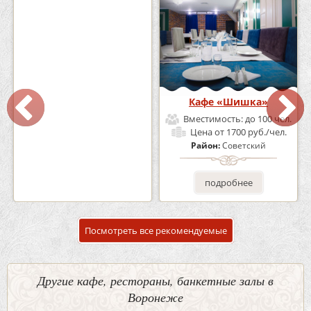
Кафе-Бар Бермуды
Кафе «Шишка»
Вместимость:
до 160 чел.
Вместимость:
до 100 чел.
Цена
от 1200 руб./чел.
Цена
от 1700 руб./чел.
Район:
Советский
Район:
Советский
подробнее
подробнее
Посмотреть все рекомендуемые
Другие кафе, рестораны, банкетные залы в
Воронеже