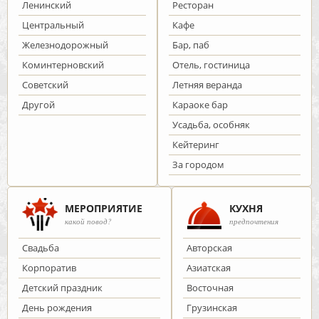
Ленинский
Ресторан
Центральный
Кафе
Железнодорожный
Бар, паб
Коминтерновский
Отель, гостиница
Советский
Летняя веранда
Другой
Караоке бар
Усадьба, особняк
Кейтеринг
За городом
МЕРОПРИЯТИЕ
КУХНЯ
какой повод?
предпочтения
Cвадьба
Авторская
Корпоратив
Азиатская
Детский праздник
Восточная
День рождения
Грузинская