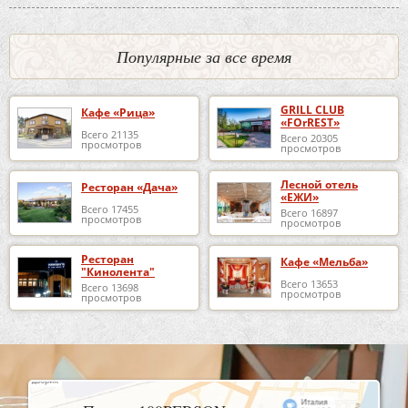
Популярные за все время
GRILL CLUB
Кафе «Рица»
«FOrREST»
Всего 21135
Всего 20305
просмотров
просмотров
Лесной отель
Ресторан «Дача»
«ЕЖИ»
Всего 17455
Всего 16897
просмотров
просмотров
Ресторан
Кафе «Мельба»
"Кинолента"
Всего 13653
Всего 13698
просмотров
просмотров