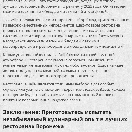
Ресторан "La Belle" - это третье заведение, входящее в список
лучших ресторанов Воронежа по рейтингу 2023 года. Он известен
своими изысканными блюдами и стильной атмосферой.
"La Belle" предлагает гостям широкий выбор блюд, приготовленных
из высококачественных ингредиентов. Шеф-повары ресторана
проявляют творческий подход к созданию меню, объединяя
классические и современные кулинарные техники. Здесь можно
насладиться нежными мясными блюдами, свежими
морепродуктами и разнообразными овощными композициями.
Кроме уникальной кухни, "La Belle" славится своей стильной
атмосферой. Ресторан оформлен в современном дизайне с
элегантными интерьерами и уютной обстановкой. Здесь каждая
деталь продумана до мелочей, создавая привлекательное
пространство для приятного времяпровождения.
Ресторан "La Belle" является отличным выбором для особых
случаев или ужина с близкими и дорогими людьми. Здесь каждое
посещение будет незабываемым опытом, который оставит
приятные воспоминания на долгое время.
Заключение: Приготовьтесь испытать
незабываемый кулинарный опыт в лучших
ресторанах Воронежа