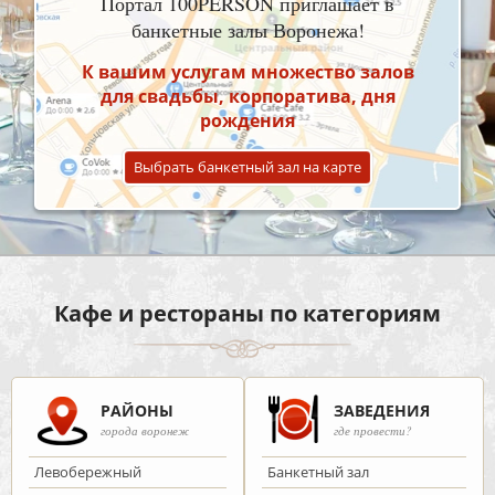
Портал 100PERSON приглашает в
банкетные залы Воронежа!
К вашим услугам множество залов
для свадьбы, корпоратива, дня
рождения
Выбрать банкетный зал на карте
Кафе и рестораны по категориям
РАЙОНЫ
ЗАВЕДЕНИЯ
города воронеж
где провести?
Левобережный
Банкетный зал