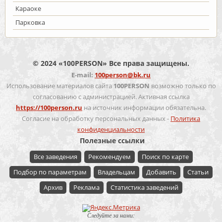
Караоке
Парковка
© 2024 «100PERSON» Все права защищены.
E-mail:
100person@bk.ru
Использование материалов сайта
100PERSON
возможно только по
согласованию с администрацией. Активная ссылка
https://100person.ru
на источник информации обязательна.
Согласие на обработку персональных данных -
Политика
конфиденциальности
Полезные ссылки
Все заведения
Рекомендуем
Поиск по карте
Подбор по параметрам
Владельцам
Добавить
Статьи
Архив
Реклама
Статистика заведений
Следуйте за нами: