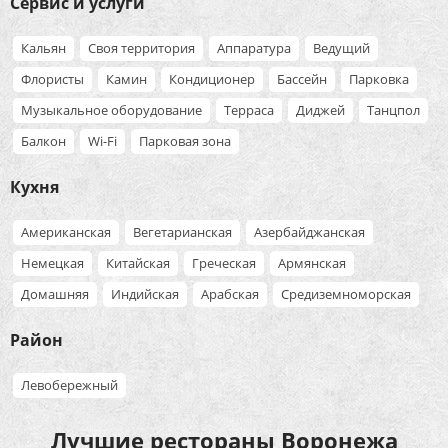
Сервис и услуги
Кальян
Своя территория
Аппаратура
Ведущий
Флористы
Камин
Кондиционер
Бассейн
Парковка
Музыкальное оборудование
Терраса
Диджей
Танцпол
Балкон
Wi-Fi
Парковая зона
Кухня
Американская
Вегетарианская
Азербайджанская
Немецкая
Китайская
Греческая
Армянская
Домашняя
Индийская
Арабская
Средиземноморская
Район
Левобережный
Лучшие рестораны Воронежа