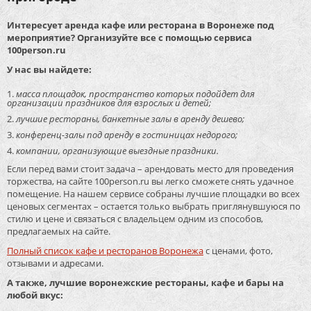
Интересует аренда кафе или ресторана в Воронеже под
мероприятие? Организуйте все с помощью сервиса
100person.ru
У нас вы найдете:
масса площадок, пространство которых подойдет для
организации праздников для взрослых и детей;
лучшие рестораны, банкетные залы в аренду дешево;
конференц-залы под аренду в гостиницах недорого;
компании, организующие выездные праздники.
Если перед вами стоит задача – арендовать место для проведения
торжества, на сайте 100person.ru вы легко сможете снять удачное
помещение. На нашем сервисе собраны лучшие площадки во всех
ценовых сегментах – остается только выбрать приглянувшуюся по
стилю и цене и связаться с владельцем одним из способов,
предлагаемых на сайте.
Полный список кафе и ресторанов Воронежа
с ценами, фото,
отзывами и адресами.
А также, лучшие воронежские рестораны, кафе и бары на
любой вкус: