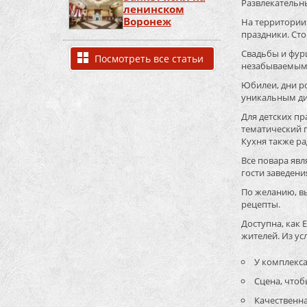
Развлекательн
ленинском
Воронеж
На территории
праздники. Сто
Свадьбы и фурш
Посмотреть все статьи
незабываемым 
Юбилеи, дни ро
уникальным ди
Для детских пр
тематический п
Кухня также р
Все повара яв
гости заведен
По желанию, в
рецепты.
Доступна, как 
жителей. Из ус
У комплекса
Сцена, чтоб
Качественна