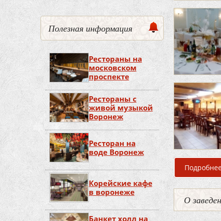
Полезная информация
Рестораны на
московском
проспекте
Рестораны с
живой музыкой
Воронеж
Ресторан на
воде Воронеж
Подробне
Корейские кафе
в воронеже
О заведе
Банкет холл на