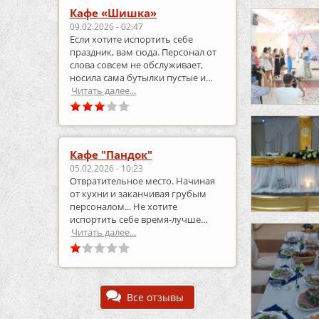
Кафе «Шишка»
09.02.2026 - 02:47
Если хотите испортить себе
праздник, вам сюда. Персонал от
слова совсем не обслуживает,
носила сама бутылки пустые и
приносила полные.
Читать далее...
Кафе "Пандок"
05.02.2026 - 10:23
Отвратительное место. Начиная
от кухни и заканчивая грубым
персоналом... Не хотите
испортить себе время-лучше
выберите что-то другое..
Читать далее...
Все отзывы