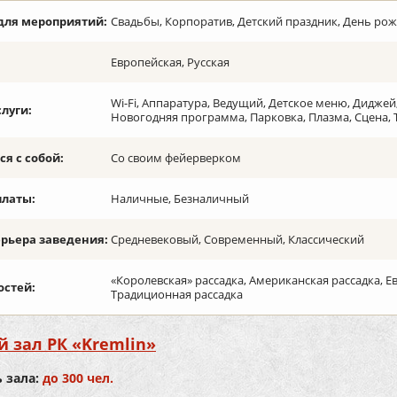
для мероприятий:
Свадьбы, Корпоратив, Детский праздник, День ро
Европейская, Русская
Wi-Fi, Аппаратура, Ведущий, Детское меню, Диджей
слуги:
Новогодняя программа, Парковка, Плазма, Сцена,
я с собой:
Со своим фейерверком
платы:
Наличные, Безналичный
ерьера заведения:
Средневековый, Современный, Классический
«Королевская» рассадка, Американская рассадка, Е
остей:
Традиционная рассадка
 зал РК «Kremlin»
 зала:
до 300 чел.