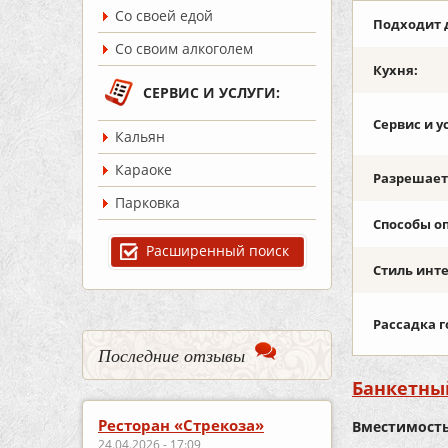
Со своей едой
Подходит 
Со своим алкоголем
Кухня:
СЕРВИС И УСЛУГИ:
Сервис и у
Кальян
Караоке
Разрешаетс
Парковка
Способы о
Расширенный поиск
Стиль инт
Рассадка г
Последние отзывы
Банкетный
Ресторан «Стрекоза»
Вместимость
24.04.2026 - 17:09