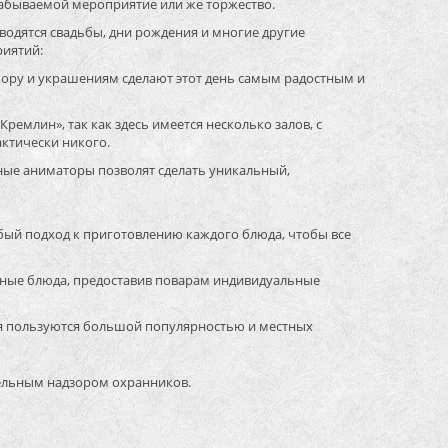
забываемой мероприятие или же торжество.
водятся свадьбы, дни рождения и многие другие
риятий:
екору и украшениям сделают этот день самым радостным и
емлин», так как здесь имеется несколько залов, с
ктически никого.
льные аниматоры позволят сделать уникальный,
бый подход к приготовлению каждого блюда, чтобы все
нные блюда, предоставив поварам индивидуальные
ения пользуются большой популярностью и местных
тельным надзором охранников.