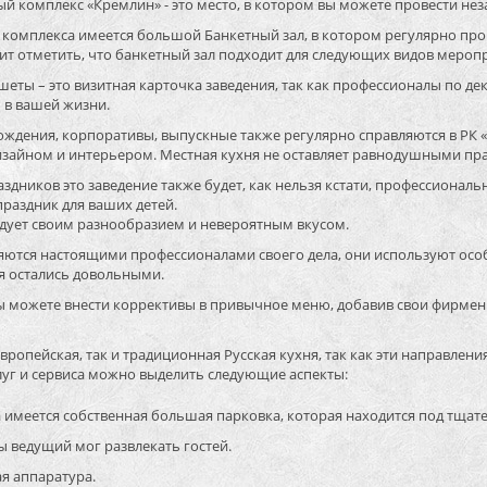
ый комплекс «Кремлин» - это место, в котором вы можете провести не
 комплекса имеется большой Банкетный зал, в котором регулярно про
ит отметить, что банкетный зал подходит для следующих видов мероп
еты – это визитная карточка заведения, так как профессионалы по д
в вашей жизни.
ждения, корпоративы, выпускные также регулярно справляются в РК «Кр
зайном и интерьером. Местная кухня не оставляет равнодушными пра
аздников это заведение также будет, как нельзя кстати, профессиона
раздник для ваших детей.
адует своим разнообразием и невероятным вкусом.
ляются настоящими профессионалами своего дела, они используют осо
ия остались довольными.
ы можете внести коррективы в привычное меню, добавив свои фирме
Европейская, так и традиционная Русская кухня, так как эти направл
луг и сервиса можно выделить следующие аспекты:
 имеется собственная большая парковка, которая находится под тща
ы ведущий мог развлекать гостей.
я аппаратура.