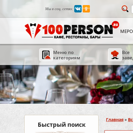
Мы в соц. сетях:
МЕРО
Меню по
Все
категориям
заве
Вы здесь
Главная
»
Вс
Быстрый поиск