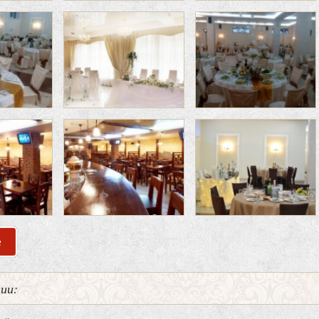
е
о Банкетный зал РК «Kremlin»
нии: