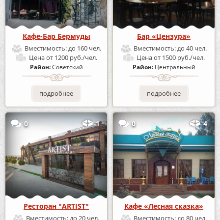
Кафе-Бар Бермуды
Бар «Цензура»
Вместимость:
до 160 чел.
Вместимость:
до 40 чел.
Цена
от 1200 руб./чел.
Цена
от 1500 руб./чел.
Район:
Советский
Район:
Центральный
подробнее
подробнее
0
1
0
4
Ресторан "ARTIST"
Кафе «Лесная сказка»
Вместимость:
до 20 чел.
Вместимость:
до 80 чел.