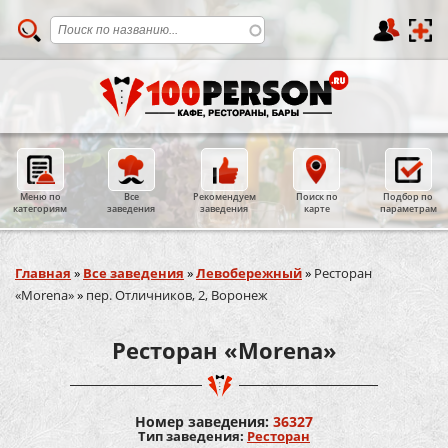
Меню по
Все
Рекомендуем
Поиск по
Подбор по
категориям
заведения
заведения
карте
параметрам
Вы здесь
Главная
»
Все заведения
»
Левобережный
»
Ресторан
«Morena»
»
пер. Отличников, 2, Воронеж
Ресторан «Morena»
Номер заведения:
36327
Тип заведения:
Ресторан