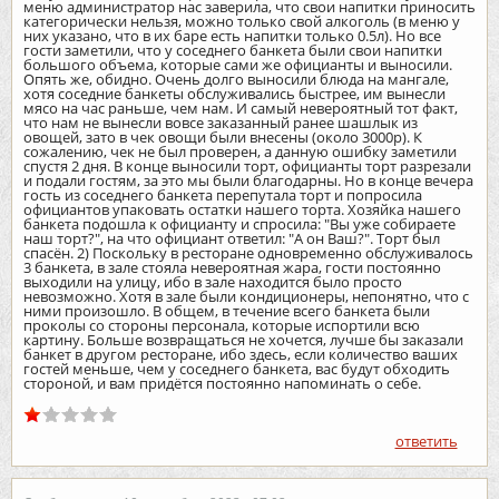
меню администратор нас заверила, что свои напитки приносить
категорически нельзя, можно только свой алкоголь (в меню у
них указано, что в их баре есть напитки только 0.5л). Но все
гости заметили, что у соседнего банкета были свои напитки
большого объема, которые сами же официанты и выносили.
Опять же, обидно. Очень долго выносили блюда на мангале,
хотя соседние банкеты обслуживались быстрее, им вынесли
мясо на час раньше, чем нам. И самый невероятный тот факт,
что нам не вынесли вовсе заказанный ранее шашлык из
овощей, зато в чек овощи были внесены (около 3000р). К
сожалению, чек не был проверен, а данную ошибку заметили
спустя 2 дня. В конце выносили торт, официанты торт разрезали
и подали гостям, за это мы были благодарны. Но в конце вечера
гость из соседнего банкета перепутала торт и попросила
официантов упаковать остатки нашего торта. Хозяйка нашего
банкета подошла к официанту и спросила: "Вы уже собираете
наш торт?", на что официант ответил: "А он Ваш?". Торт был
спасён. 2) Поскольку в ресторане одновременно обслуживалось
3 банкета, в зале стояла невероятная жара, гости постоянно
выходили на улицу, ибо в зале находится было просто
невозможно. Хотя в зале были кондиционеры, непонятно, что с
ними произошло. В общем, в течение всего банкета были
проколы со стороны персонала, которые испортили всю
картину. Больше возвращаться не хочется, лучше бы заказали
банкет в другом ресторане, ибо здесь, если количество ваших
гостей меньше, чем у соседнего банкета, вас будут обходить
стороной, и вам придётся постоянно напоминать о себе.
ответить