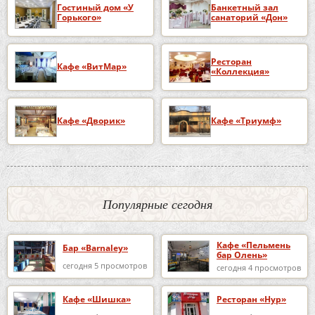
Гостиный дом «У
Банкетный зал
Горького»
санаторий «Дон»
Ресторан
Кафе «ВитМар»
«Коллекция»
Кафе «Дворик»
Кафе «Триумф»
Популярные сегодня
Кафе «Пельмень
Бар «Barnaley»
бар Олень»
сегодня 5 просмотров
сегодня 4 просмотров
Кафе «Шишка»
Ресторан «Нур»