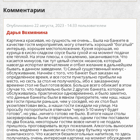
Комментарии
Опубликовано 22 августа, 2023 - 14:33 пользователем
Дарья Вохмянина
Картинка красивая, но сущность не очень... Была на банкете в
качестве гостя мероприятия, могу отметить хороший "богатый"
интерьер, хорошее местоположение. Кухня хорошая, но
курица в кисло-сладком соусе была сухой и на момент подачи
еле тёплой. На этом плюсы, к сожалению, заканчиваются. Что
касается минусов, так тут целый список нюансов, который
навсегда испортил впечатление и отбил желание в дальнейшем
бывать в данном заведении. 1) Самый существенный минус -
обслуживание. Начнём с того, что банкет был заказан на
определённое время, и все гости пунктуально прибыли на
место, но сесть за стол не получилось, ибо к заказанному
времени стол не был готов вовсе. Больше всего обижает в этом
случае то, что параллельно были 2 других банкета, которые
обслуживались практически одновременно, и было заметно,
что данные банкеты были в явном приоритете, чем наш, наши
все гости пришли раньше, чем у соседей, но их стол был
укомплектован весь, а наши гости ожидали на улице. На
просьбу поторопиться отвечали "через 5-10 минут будет
готово", но увы...ничего готово не было. В итоге наши столы
засервированы были отвратительно, одним гостям поставили
по два бокала, некоторым гостям вовсе ничего не подали,
пришлось проговаривать вслух пожелания. Алкоголь выносили
очень медленно + вынесли на стол одну бутылку чужого
шампанского. Что касается безалкогольных напитков, то здесь
получилась очень интересная картина: на момент обсуждения