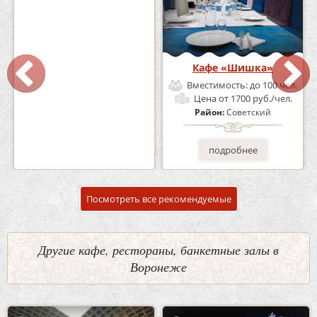
Кафе-Бар Бермуды
Кафе «Шишка»
Вместимость:
до 160 чел.
Вместимость:
до 100 чел.
Цена
от 1200 руб./чел.
Цена
от 1700 руб./чел.
Район:
Советский
Район:
Советский
подробнее
подробнее
Посмотреть все рекомендуемые
Другие кафе, рестораны, банкетные залы в
Воронеже