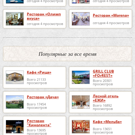
сегодня 4 просмотров
сегодня 4 просмотров
Ресторан «Олимп
Ресторан «Morena»
вкуса»
сегодня 4 просмотров
сегодня 4 просмотров
Популярные за все время
GRILL CLUB
Кафе «Рица»
«FOrREST»
Всего 21133
Всего 20301
просмотров
просмотров
Лесной отель
Ресторан «Дача»
«ЕЖИ»
Всего 17454
Всего 16892
просмотров
просмотров
Ресторан
Кафе «Мельба»
"Кинолента"
Всего 13651
Всего 13695
просмотров
просмотров