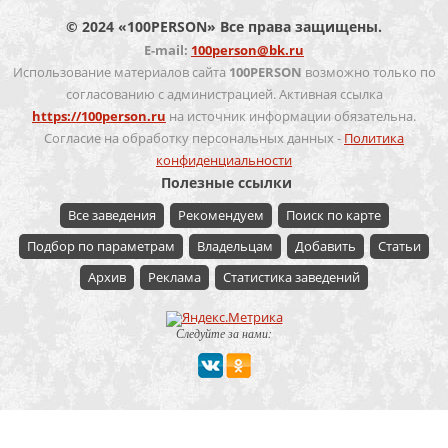
© 2024 «100PERSON» Все права защищены.
E-mail:
100person@bk.ru
Использование материалов сайта
100PERSON
возможно только по
согласованию с администрацией. Активная ссылка
https://100person.ru
на источник информации обязательна.
Согласие на обработку персональных данных -
Политика
конфиденциальности
Полезные ссылки
Все заведения
Рекомендуем
Поиск по карте
Подбор по параметрам
Владельцам
Добавить
Статьи
Архив
Реклама
Статистика заведений
Следуйте за нами:
Мероприятие
Свадьбы