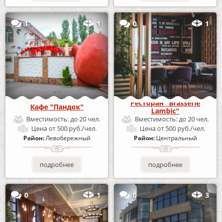
1
1
0
1
Ресторан "Brasserie
Кафе "Пандок"
Lambic"
Вместимость:
до 20 чел.
Вместимость:
до 20 чел.
Цена
от 500 руб./чел.
Цена
от 500 руб./чел.
Район:
Левобережный
Район:
Центральный
подробнее
подробнее
0
1
0
3