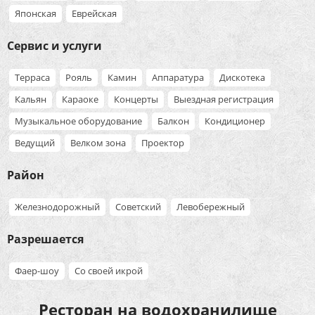
Японская
Еврейская
Сервис и услуги
Терраса
Рояль
Камин
Аппаратура
Дискотека
Кальян
Караоке
Концерты
Выездная регистрация
Музыкальное оборудование
Балкон
Кондиционер
Ведущий
Велком зона
Проектор
Район
Железнодорожный
Советский
Левобережный
Разрешается
Фаер-шоу
Со своей икрой
Ресторан на водохранилище