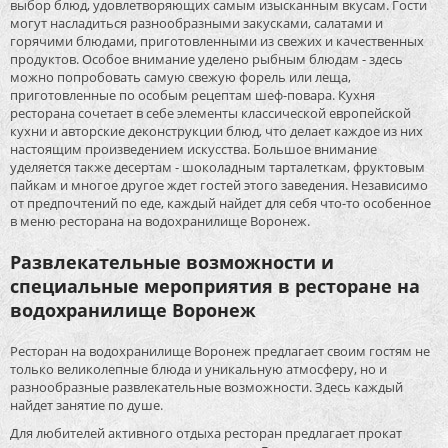
выбор блюд, удовлетворяющих самым изысканным вкусам. Гости
могут насладиться разнообразными закусками, салатами и
горячими блюдами, приготовленными из свежих и качественных
продуктов. Особое внимание уделено рыбным блюдам - здесь
можно попробовать самую свежую форель или леща,
приготовленные по особым рецептам шеф-повара. Кухня
ресторана сочетает в себе элементы классической европейской
кухни и авторские деконструкции блюд, что делает каждое из них
настоящим произведением искусства. Большое внимание
уделяется также десертам - шоколадным тарталеткам, фруктовым
пайкам и многое другое ждет гостей этого заведения. Независимо
от предпочтений по еде, каждый найдет для себя что-то особенное
в меню ресторана на водохранилище Воронеж.
Развлекательные возможности и
специальные мероприятия в ресторане на
водохранилище Воронеж
Ресторан на водохранилище Воронеж предлагает своим гостям не
только великолепные блюда и уникальную атмосферу, но и
разнообразные развлекательные возможности. Здесь каждый
найдет занятие по душе.
Для любителей активного отдыха ресторан предлагает прокат