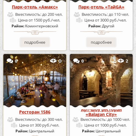
Парк-отель «Амакс»
Парк-отель «ТайGA»
Вместимость:
до 200 чел.
Вместимость:
до 110 чел.
Цена
от 1500 руб./чел.
Цена
от 3000 руб./чел.
Район:
Коминтерновский
Район:
Другой
подробнее
подробнее
0
О
0
2
Арт-шоу ресторан
Ресторан 1586
«Balagan City»
Вместимость:
до 300 чел.
Вместимость:
до 1000 чел.
Цена
от 300 руб./чел.
Цена
от 1000 руб./чел.
Район:
Центральный
Район:
Центральный