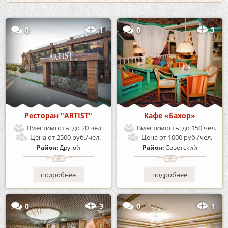
0
1
0
3
Ресторан "ARTIST"
Кафе «Бахор»
Вместимость:
до 20 чел.
Вместимость:
до 150 чел.
Цена
от 2500 руб./чел.
Цена
от 1000 руб./чел.
Район:
Другой
Район:
Советский
подробнее
подробнее
0
3
0
1