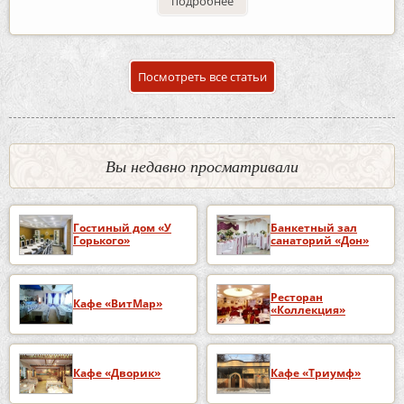
подробнее
Посмотреть все статьи
Вы недавно просматривали
Гостиный дом «У
Банкетный зал
Горького»
санаторий «Дон»
Ресторан
Кафе «ВитМар»
«Коллекция»
Кафе «Дворик»
Кафе «Триумф»