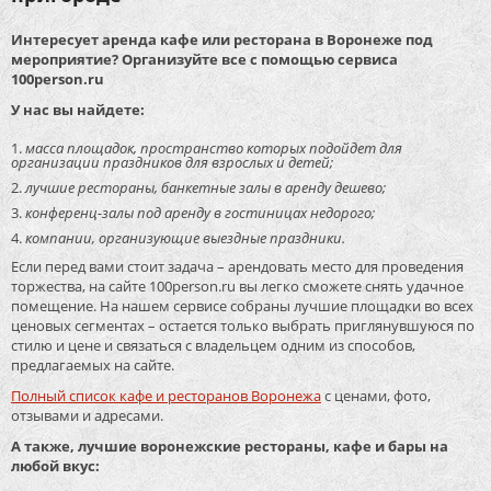
Интересует аренда кафе или ресторана в Воронеже под
мероприятие? Организуйте все с помощью сервиса
100person.ru
У нас вы найдете:
масса площадок, пространство которых подойдет для
организации праздников для взрослых и детей;
лучшие рестораны, банкетные залы в аренду дешево;
конференц-залы под аренду в гостиницах недорого;
компании, организующие выездные праздники.
Если перед вами стоит задача – арендовать место для проведения
торжества, на сайте 100person.ru вы легко сможете снять удачное
помещение. На нашем сервисе собраны лучшие площадки во всех
ценовых сегментах – остается только выбрать приглянувшуюся по
стилю и цене и связаться с владельцем одним из способов,
предлагаемых на сайте.
Полный список кафе и ресторанов Воронежа
с ценами, фото,
отзывами и адресами.
А также, лучшие воронежские рестораны, кафе и бары на
любой вкус: