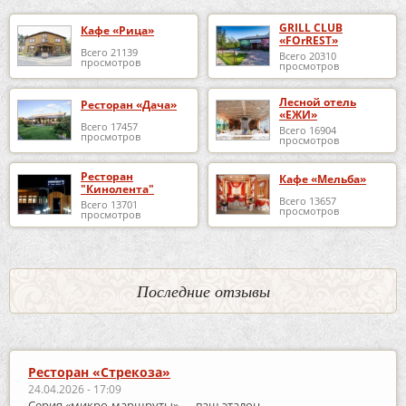
GRILL CLUB
Кафе «Рица»
«FOrREST»
Всего 21139
Всего 20310
просмотров
просмотров
Лесной отель
Ресторан «Дача»
«ЕЖИ»
Всего 17457
Всего 16904
просмотров
просмотров
Ресторан
Кафе «Мельба»
"Кинолента"
Всего 13657
Всего 13701
просмотров
просмотров
Последние отзывы
Ресторан «Стрекоза»
24.04.2026 - 17:09
Серия «микро‑маршруты» — ваш эталон.