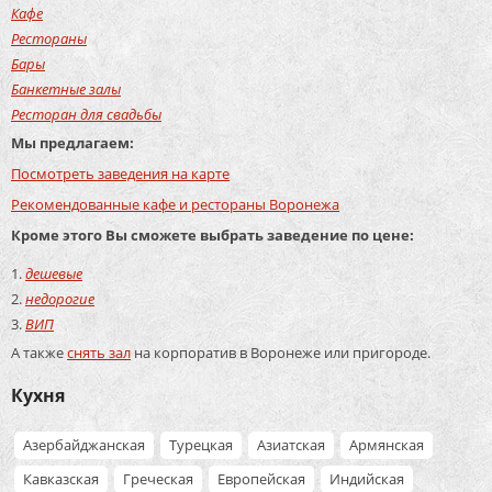
Кафе
Рестораны
Бары
Банкетные залы
Ресторан для свадьбы
Мы предлагаем:
Посмотреть заведения на карте
Рекомендованные кафе и рестораны Воронежа
Кроме этого Вы сможете выбрать заведение по цене:
дешевые
недорогие
ВИП
А также
снять зал
на корпоратив в Воронеже или пригороде.
Кухня
Азербайджанская
Турецкая
Азиатская
Армянская
Кавказская
Греческая
Европейская
Индийская