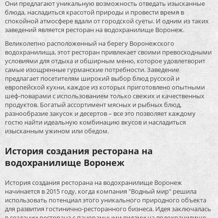
Они предлагают уникальную возможность отведать изысканные
блюда, насладиться красотой природы и провести время в
спокойной атмосфере вдали от городской суеты. И одним из таких
заведений является ресторан на водохранилище Воронеж.
Великолепно расположенный на берегу Воронежского
водохранилища, этот ресторан привлекает своими превосходными
условиями для отдыха и обширным меню, которое удовлетворит
самые изощренные гурманские потребности. Заведение
предлагает посетителям широкий выбор блюд русской и
европейской кухни, каждое из которых приготовлено опытными
шеф-поварами с использованием только свежих и качественных
продуктов. Богатый ассортимент мясных и рыбных блюд,
разнообразие закусок и десертов – все это позволяет каждому
гостю найти идеальную комбинацию вкусов и насладиться
изысканным ужином или обедом.
История создания ресторана на
водохранилище Воронеж
История создания ресторана на водохранилище Воронеж
начинается в 2015 году, когда компания "Водный мир" решила
использовать потенциал этого уникального природного объекта
для развития гостинично-ресторанного бизнеса. Идея заключалась
в создании ресторана с панорамными видами на водохранилище,