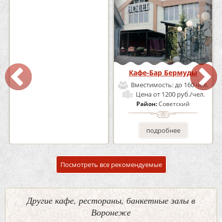
Кафе «Шишка»
Кафе-Бар Бермуды
Вместимость:
до 100 чел.
Вместимость:
до 160 чел.
Цена
от 1700 руб./чел.
Цена
от 1200 руб./чел.
Район:
Советский
Район:
Советский
подробнее
подробнее
Посмотреть все рекомендуемые
Другие кафе, рестораны, банкетные залы в
Воронеже