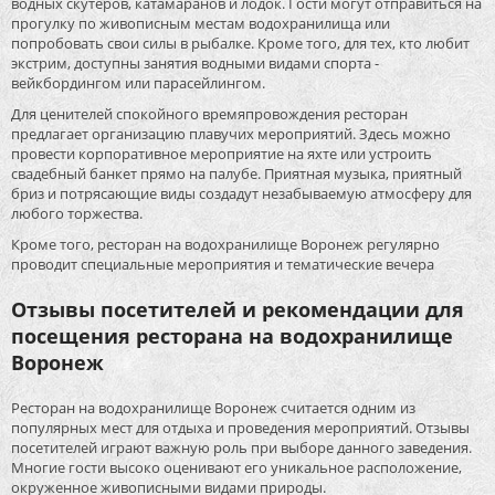
водных скутеров, катамаранов и лодок. Гости могут отправиться на
прогулку по живописным местам водохранилища или
попробовать свои силы в рыбалке. Кроме того, для тех, кто любит
экстрим, доступны занятия водными видами спорта -
вейкбордингом или парасейлингом.
Для ценителей спокойного времяпровождения ресторан
предлагает организацию плавучих мероприятий. Здесь можно
провести корпоративное мероприятие на яхте или устроить
свадебный банкет прямо на палубе. Приятная музыка, приятный
бриз и потрясающие виды создадут незабываемую атмосферу для
любого торжества.
Кроме того, ресторан на водохранилище Воронеж регулярно
проводит специальные мероприятия и тематические вечера
Отзывы посетителей и рекомендации для
посещения ресторана на водохранилище
Воронеж
Ресторан на водохранилище Воронеж считается одним из
популярных мест для отдыха и проведения мероприятий. Отзывы
посетителей играют важную роль при выборе данного заведения.
Многие гости высоко оценивают его уникальное расположение,
окруженное живописными видами природы.