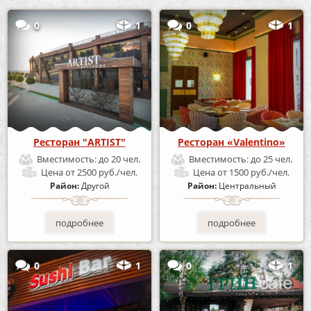
0
1
0
1
Ресторан "ARTIST"
Ресторан «Valentino»
Вместимость:
до 20 чел.
Вместимость:
до 25 чел.
Цена
от 2500 руб./чел.
Цена
от 1500 руб./чел.
Район:
Другой
Район:
Центральный
подробнее
подробнее
0
1
0
1