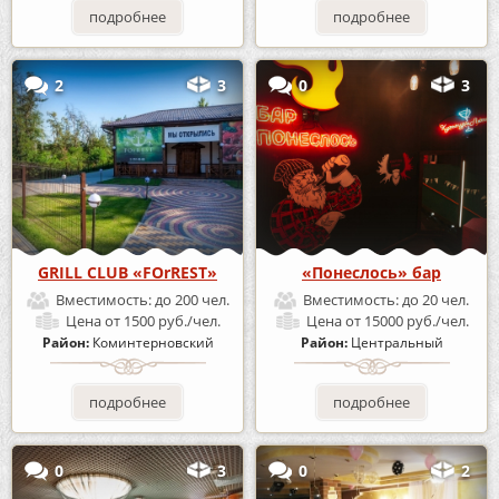
подробнее
подробнее
2
3
0
3
GRILL CLUB «FOrREST»
«Понеслось» бар
Вместимость:
до 200 чел.
Вместимость:
до 20 чел.
Цена
от 1500 руб./чел.
Цена
от 15000 руб./чел.
Район:
Коминтерновский
Район:
Центральный
подробнее
подробнее
0
3
0
2