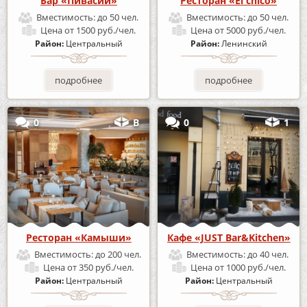
Бар «Пивасий»
Ресторан «El chico»
Вместимость:
до 50 чел.
Вместимость:
до 50 чел.
Цена
от 1500 руб./чел.
Цена
от 5000 руб./чел.
Район:
Центральный
Район:
Ленинский
подробнее
подробнее
0
В
0
1
Ресторан «Камыши»
Кафе «JUST Bar&Kitchen»
Вместимость:
до 200 чел.
Вместимость:
до 40 чел.
Цена
от 350 руб./чел.
Цена
от 1000 руб./чел.
Район:
Центральный
Район:
Центральный