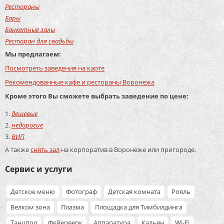
Рестораны
Бары
Банкетные залы
Ресторан для свадьбы
Мы предлагаем:
Посмотреть заведения на карте
Рекомендованные кафе и рестораны Воронежа
Кроме этого Вы сможете выбрать заведение по цене:
дешевые
недорогие
ВИП
А также
снять зал
на корпоратив в Воронеже или пригороде.
Сервис и услуги
Детское меню
Фотограф
Детская комната
Рояль
Велком зона
Плазма
Площадка для Тимбилдинга
Танцпол
Фейерверк
Аппаратура
Кальян
Wi-Fi