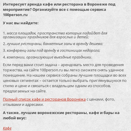
Интересует аренда кафе или ресторана в Воронеже под
мероприятие? Организуйте все с помощью сервиса
100person.ru
У нас вы найдете:
масса площадок, пространство которых подойдет для
организации праздников для взрослых и детей;
лучшие рестораны, банкетные залы в аренду дешево;
конференц-залы под аренду в гостиницах недорого;
компании, организующие выездные праздники.
Если перед вами стоит задача – арендовать место для проведения
торжества, на сайте 100person.ru вы легко сможете снять удачное
помещение. На нашем сервисе собраны лучшие площадки во всех
ценовых сегментах – остается только выбрать приглянувшуюся по
стилю и цене и связаться с владельцем одним из способов,
предлагаемых на сайте.
Полный список кафе и ресторанов Воронежа
с ценами, фото,
отзывами и адресами.
А также, лучшие воронежские рестораны, кафе и бары на
любой вкус:
Кафе