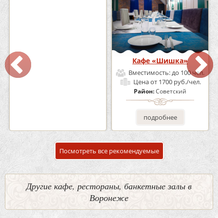
Кафе-Бар Бермуды
Кафе «Шишка»
Вместимость:
до 160 чел.
Вместимость:
до 100 чел.
Цена
от 1200 руб./чел.
Цена
от 1700 руб./чел.
Район:
Советский
Район:
Советский
подробнее
подробнее
Посмотреть все рекомендуемые
Другие кафе, рестораны, банкетные залы в
Воронеже