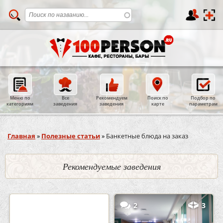
Меню по
Все
Рекомендуем
Поиск по
Подбор по
категориям
заведения
заведения
карте
параметрам
Вы здесь
Главная
»
Полезные статьи
»
Банкетные блюда на заказ
Рекомендуемые заведения
0
5
2
3