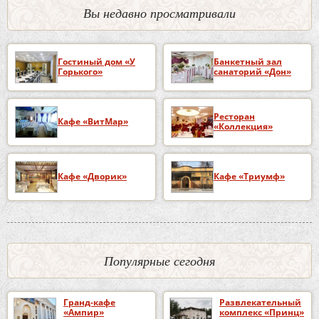
Вы недавно просматривали
Гостиный дом «У
Банкетный зал
Горького»
санаторий «Дон»
Ресторан
Кафе «ВитМар»
«Коллекция»
Кафе «Дворик»
Кафе «Триумф»
Популярные сегодня
Гранд-кафе
Развлекательный
«Ампир»
комплекс «Принц»