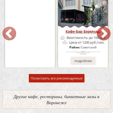
Кафе «Шишка»
Кафе-Бар Бермуды
Вместимость:
до 100 чел.
Вместимость:
до 160 чел.
Цена
от 1700 руб./чел.
Цена
от 1200 руб./чел.
Район:
Советский
Район:
Советский
подробнее
подробнее
Посмотреть все рекомендуемые
Другие кафе, рестораны, банкетные залы в
Воронеже