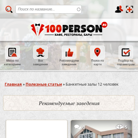
Меню по
Все
Рекомендуем
Поиск по
Подбор по
категориям
заведения
заведения
карте
параметрам
Вы здесь
Главная
»
Полезные статьи
»
Банкетные залы 12 человек
Рекомендуемые заведения
2
3
0
5