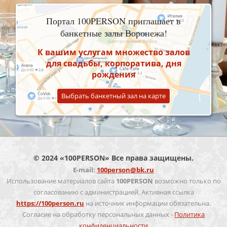
Портал 100PERSON приглашает в
банкетные залы Воронежа!
К вашим услугам множество залов
для свадьбы, корпоратива, дня
рождения
Выбрать банкетный зал на карте
© 2024 «100PERSON» Все права защищены.
E-mail:
100person@bk.ru
Использование материалов сайта
100PERSON
возможно только по
согласованию с администрацией. Активная ссылка
https://100person.ru
на источник информации обязательна.
Согласие на обработку персональных данных -
Политика
конфиденциальности