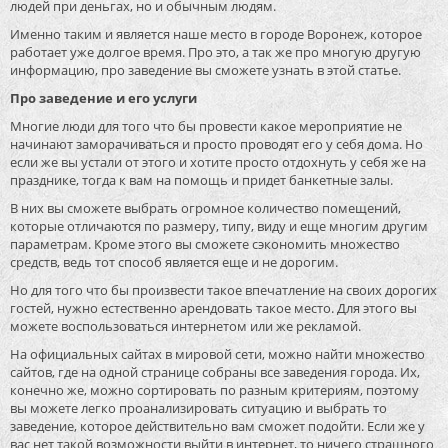
людей при деньгах, но и обычным людям.
Именно таким и является наше место в городе Воронеж, которое
работает уже долгое время. Про это, а так же про многую другую
информацию, про заведение вы сможете узнать в этой статье.
Про заведение и его услуги
Многие люди для того что бы провести какое мероприятие не
начинают заморачиваться и просто проводят его у себя дома. Но
если же вы устали от этого и хотите просто отдохнуть у себя же на
празднике, тогда к вам на помощь и придет банкетные залы.
В них вы сможете выбрать огромное количество помещений,
которые отличаются по размеру, типу, виду и еще многим другим
параметрам. Кроме этого вы сможете сэкономить множество
средств, ведь тот способ является еще и не дорогим.
Но для того что бы произвести такое впечатление на своих дорогих
гостей, нужно естественно арендовать такое место. Для этого вы
можете воспользоваться интернетом или же рекламой.
На официальных сайтах в мировой сети, можно найти множество
сайтов, где на одной странице собраны все заведения города. Их,
конечно же, можно сортировать по разным критериям, поэтому
вы можете легко проанализировать ситуацию и выбрать то
заведение, которое действительно вам сможет подойти. Если же у
вас нет такой возможности выйти в интернет, то ничего страшного