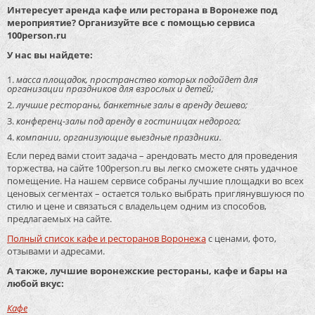
Интересует аренда кафе или ресторана в Воронеже под
мероприятие? Организуйте все с помощью сервиса
100person.ru
У нас вы найдете:
масса площадок, пространство которых подойдет для
организации праздников для взрослых и детей;
лучшие рестораны, банкетные залы в аренду дешево;
конференц-залы под аренду в гостиницах недорого;
компании, организующие выездные праздники.
Если перед вами стоит задача – арендовать место для проведения
торжества, на сайте 100person.ru вы легко сможете снять удачное
помещение. На нашем сервисе собраны лучшие площадки во всех
ценовых сегментах – остается только выбрать приглянувшуюся по
стилю и цене и связаться с владельцем одним из способов,
предлагаемых на сайте.
Полный список кафе и ресторанов Воронежа
с ценами, фото,
отзывами и адресами.
А также, лучшие воронежские рестораны, кафе и бары на
любой вкус:
Кафе