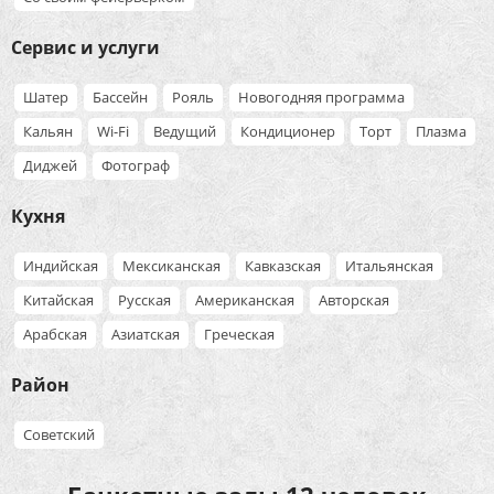
Сервис и услуги
Шатер
Бассейн
Рояль
Новогодняя программа
Кальян
Wi-Fi
Ведущий
Кондиционер
Торт
Плазма
Диджей
Фотограф
Кухня
Индийская
Мексиканская
Кавказская
Итальянская
Китайская
Русская
Американская
Авторская
Арабская
Азиатская
Греческая
Район
Советский