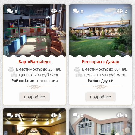
0
1
0
2
Бар «Barnaley»
Ресторан «Дача»
Вместимость:
до 25 чел.
Вместимость:
до 60 чел.
Цена
от 230 руб./чел.
Цена
от 1500 руб./чел.
Район:
Коминтерновский
Район:
Другой
подробнее
подробнее
0
5
0
5