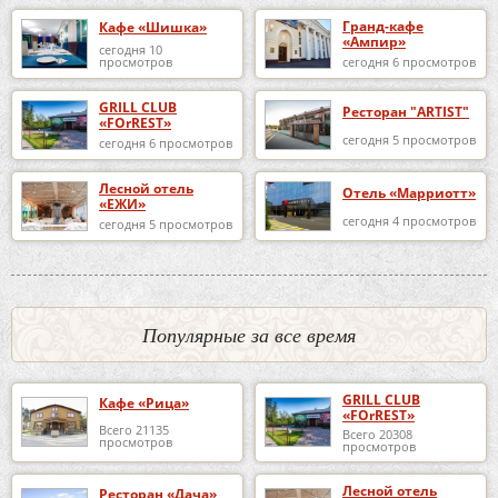
Гранд-кафе
Кафе «Шишка»
«Ампир»
сегодня 10
просмотров
сегодня 6 просмотров
GRILL CLUB
Ресторан "ARTIST"
«FOrREST»
сегодня 5 просмотров
сегодня 6 просмотров
Лесной отель
Отель «Марриотт»
«ЕЖИ»
сегодня 4 просмотров
сегодня 5 просмотров
Популярные за все время
GRILL CLUB
Кафе «Рица»
«FOrREST»
Всего 21135
Всего 20308
просмотров
просмотров
Лесной отель
Ресторан «Дача»