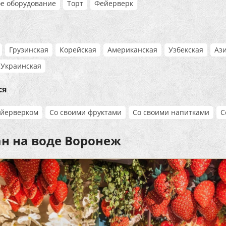
е оборудование
Торт
Фейерверк
Грузинская
Корейская
Американская
Узбекская
Аз
Украинская
ся
ейерверком
Со своими фруктами
Со своими напитками
С
ан на воде Воронеж