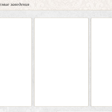
емые заведения
0
5
2
Кафе-Бар Бермуды
Каф
Вместимость:
до 160 чел.
Вмести
Цена
от 1200 руб./чел.
Цена
Район:
Советский
Рай
подробнее
п