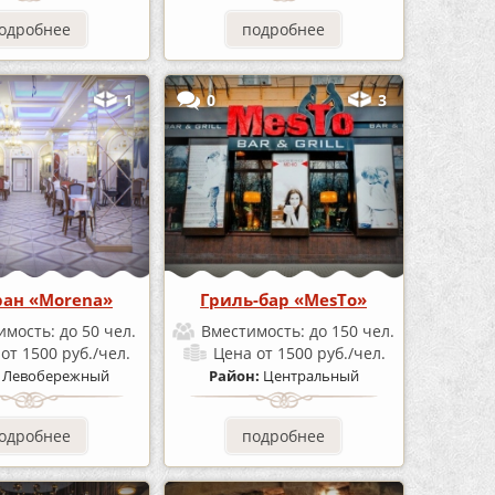
одробнее
подробнее
1
0
3
ран «Morena»
Гриль-бар «MesTo»
имость:
до 50 чел.
Вместимость:
до 150 чел.
а
от 1500 руб./чел.
Цена
от 1500 руб./чел.
:
Левобережный
Район:
Центральный
одробнее
подробнее