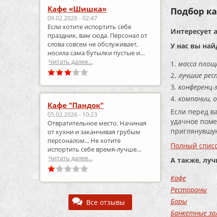
Кафе «Шишка»
Подбор ка
09.02.2026 - 02:47
Если хотите испортить себе
Интересует 
праздник, вам сюда. Персонал от
слова совсем не обслуживает,
У нас вы най
носила сама бутылки пустые и
приносила полные.
Читать далее...
масса площ
лучшие рес
конференц-з
компании, 
Кафе "Пандок"
Если перед в
05.02.2026 - 10:23
удачное поме
Отвратительное место. Начиная
приглянувшую
от кухни и заканчивая грубым
персоналом... Не хотите
Полный списо
испортить себе время-лучше
выберите что-то другое..
Читать далее...
А также, лу
Кафе
Рестораны
Бары
Все отзывы
Банкетные за