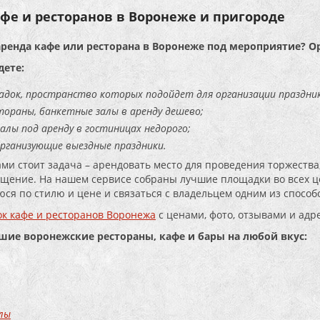
фе и ресторанов в Воронеже и пригороде
аренда кафе или ресторана в Воронеже под мероприятие? О
дете:
адок, пространство которых подойдет для организации праздник
тораны, банкетные залы в аренду дешево;
алы под аренду в гостиницах недорого;
организующие выездные праздники.
ами стоит задача – арендовать место для проведения торжества,
щение. На нашем сервисе собраны лучшие площадки во всех це
ся по стилю и цене и связаться с владельцем одним из способо
к кафе и ресторанов Воронежа
с ценами, фото, отзывами и адр
чшие воронежские рестораны, кафе и бары на любой вкус:
лы