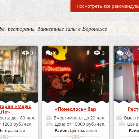
Посмотреть все рекомендуе
фе, рестораны, банкетные залы в Воронеже
3
0
3
0
торан «Magic
«Понеслось» бар
Рест
Life»
ость:
до 180 чел.
Вместимость:
до 20 чел.
Вмест
т 1200 руб./чел.
Цена
от 15000 руб./чел.
Цен
Центральный
Район:
Центральный
Райо