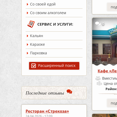
Со своей едой
по
Со своим алкоголем
0
СЕРВИС И УСЛУГИ:
Кальян
Караоке
Парковка
Расширенный поиск
Кафе «Ле
Вместим
Цена
о
Район
Последние отзывы
по
Ресторан «Стрекоза»
24.04.2026 - 17:09