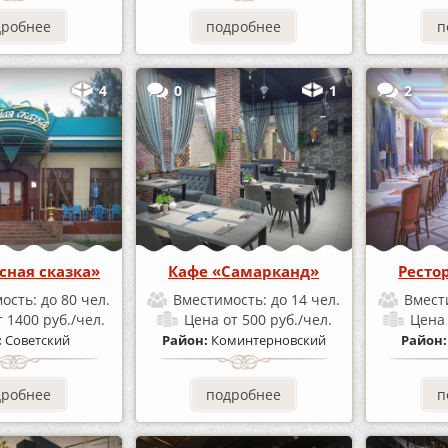
дробнее
подробнее
п
4
0
1
2
сная сказка»
Кафе «Самарканд»
Ресто
ость:
до 80 чел.
Вместимость:
до 14 чел.
Вмест
т 1400 руб./чел.
Цена
от 500 руб./чел.
Цен
:
Советский
Район:
Коминтерновский
Район
дробнее
подробнее
п