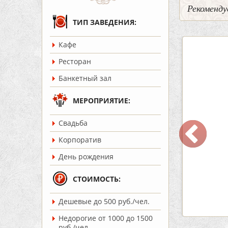
Рекоменду
ТИП ЗАВЕДЕНИЯ:
Кафе
3
0
5
Ресторан
Банкетный зал
МЕРОПРИЯТИЕ:
Cвадьба
 «Шишка»
Кафе-Бар Бермуды
Корпоратив
ость:
до 100 чел.
Вместимость:
до 160 чел.
День рождения
т 1700 руб./чел.
Цена
от 1200 руб./чел.
:
Советский
Район:
Советский
СТОИМОСТЬ:
Дешевые до 500 руб./чел.
робнее
подробнее
Недорогие от 1000 до 1500
руб./чел.