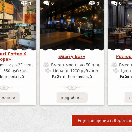
1
0
1
0
urf Coffee X
«Garry Bar»
Ресто
ope»
ость:
до 25 чел.
Вместимость:
до 50 чел.
Вмест
т 350 руб./чел.
Цена
от 1200 руб./чел.
Цен
Центральный
Район:
Центральный
Район
дробнее
подробнее
п
Еще заведения в Воронеж