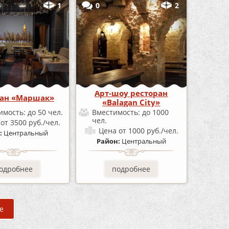
1
0
2
Арт-шоу ресторан
ран «Маршак»
«Balagan City»
имость:
до 50 чел.
Вместимость:
до 1000
чел.
а
от 3500 руб./чел.
Цена
от 1000 руб./чел.
:
Центральный
Район:
Центральный
одробнее
подробнее
е