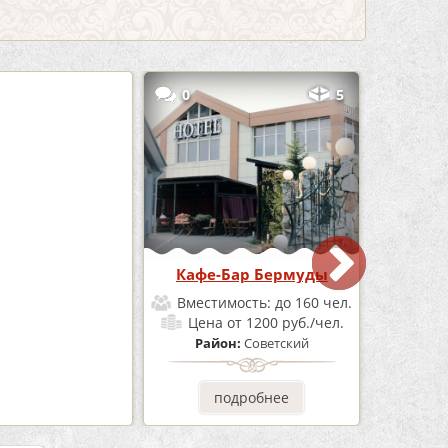
3
0
5
е «Шишка»
Кафе-Бар Бермуды
мость:
до 100 чел.
Вместимость:
до 160 чел.
от 1700 руб./чел.
Цена
от 1200 руб./чел.
он:
Советский
Район:
Советский
одробнее
подробнее