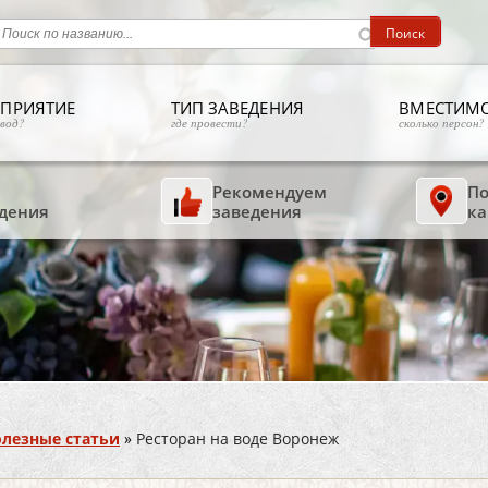
ПРИЯТИЕ
ТИП ЗАВЕДЕНИЯ
ВМЕСТИМ
овод?
где провести?
сколько персон?
Рекомендуем
По
дения
заведения
ка
лезные статьи
»
Ресторан на воде Воронеж