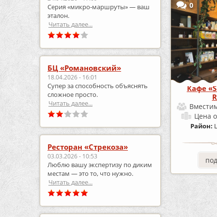
0
Серия «микро‑маршруты» — ваш
эталон.
Читать далее...
БЦ «Романовский»
18.04.2026 - 16:01
Супер за способность объяснять
Кафе «S
сложное просто.
R
Читать далее...
Вместим
Цена
о
Район:
Ресторан «Стрекоза»
03.03.2026 - 10:53
по
Люблю вашу экспертизу по диким
местам — это то, что нужно.
Читать далее...