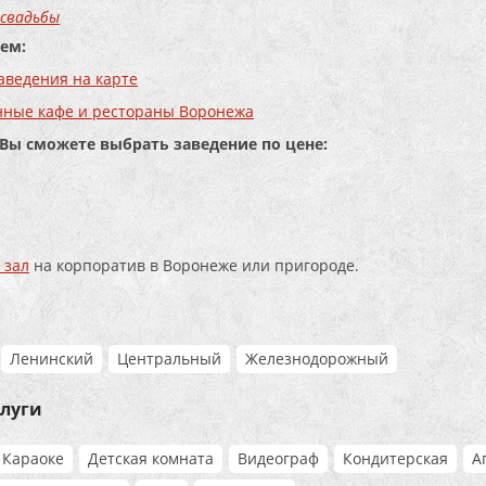
 свадьбы
ем:
аведения на карте
нные кафе и рестораны Воронежа
 Вы сможете выбрать заведение по цене:
 зал
на корпоратив в Воронеже или пригороде.
Ленинский
Центральный
Железнодорожный
слуги
Караоке
Детская комната
Видеограф
Кондитерская
А