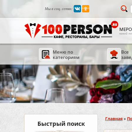
Мы в соц. сетях:
МЕРО
какой п
Меню по
Все
категориям
заве
Вы здесь
Главная
»
По
Быстрый поиск