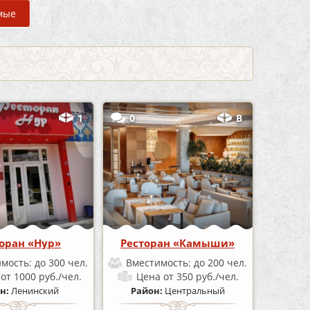
мые
1
0
В
оран «Нур»
Ресторан «Камыши»
имость:
до 300 чел.
Вместимость:
до 200 чел.
а
от 1000 руб./чел.
Цена
от 350 руб./чел.
н:
Ленинский
Район:
Центральный