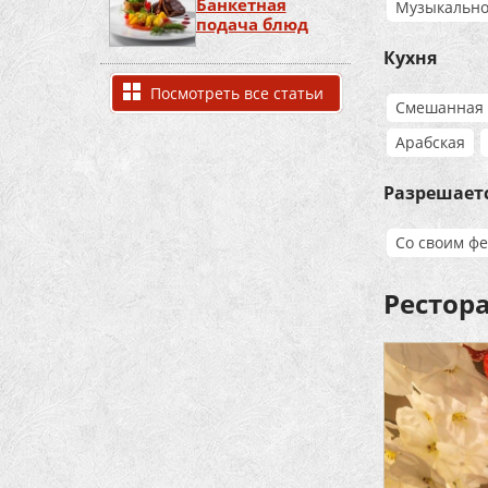
Банкетная
Музыкально
подача блюд
Кухня
Посмотреть все статьи
Смешанная
Арабская
Разрешает
Со своим ф
Рестор