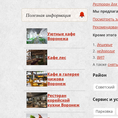
Ресторан для
Мы предлага
Полезная информация
Посмотреть з
Рекомендова
Уютные кафе
Кроме этого
Воронежа
дешевые
недорогие
ВИП
Кафе лес
А также
снять
Кафе в галерее
Район
чижова
Воронеж
Советский
Ресторан
Сервис и у
корейской
кухни Воронеж
Парковка