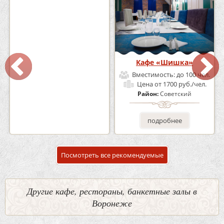
Кафе-Бар Бермуды
Кафе «Шишка»
Вместимость:
до 160 чел.
Вместимость:
до 100 чел.
Цена
от 1200 руб./чел.
Цена
от 1700 руб./чел.
Район:
Советский
Район:
Советский
подробнее
подробнее
Посмотреть все рекомендуемые
Другие кафе, рестораны, банкетные залы в
Воронеже