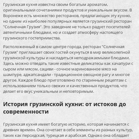
Грузинская кухня известна своим богатым ароматом,
оригинальными сочетаниями продуктов и уникальным вкусом. В
Воронеже есть множество ресторанов, предлагающих эту кухню,
но одним из наиболее популярных является грузинский ресторан
"Солнечная Грузия". Это заведение не только радует посетителей
автентичными блюдами, но и создает атмосферу настоящего
грузинского гостеприимства.
Расположенный в самом центре города, ресторан "Солнечная
Грузия" приглашает своих гостей окунуться в мир великолепной
грузинской культуры и насладиться неподражаемыми блюдами.
Здесь можно отведать такие известные деликатесы как хачапури с
сыром или мясом, сациви - сочное маринованное мясо на
шампуре, аджапсандали - традиционное овощное рагу и многое
другое. Каждое блюдо приготовлено по старинным рецептам с
использованием только свежих и качественных продуктов, что
делает его вкус уникальным и неповторимым.
История грузинской кухни: от истоков до
современности
Грузинская кухня имеет богатую историю, которая начинается с
древних времен. Она сочетает в себе элементы из разных культур,
таких как персидская, турецкая и арабская. Однако она обладает