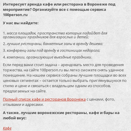
Интересует аренда кафе или ресторана в Воронеже под
мероприятие? Организуйте все с помощью сервиса
100person.ru
У нас вы найдете:
масса площадок, пространство которых подойдет для
организации праздников для взрослых и детей;
лучшие рестораны, банкетные залы в аренду дешево;
конференц-залы под аренду в гостиницах недорого;
компании, организующие выездные праздники.
Если перед вами стоит задача – арендовать место для проведения
торжества, на сайте 100person.ru вы легко сможете снять удачное
помещение. На нашем сервисе собраны лучшие площадки во всех
ценовых сегментах – остается только выбрать приглянувшуюся по
стилю и цене и связаться с владельцем одним из способов,
предлагаемых на сайте.
Полный список кафе и ресторанов Воронежа
с ценами, фото,
отзывами и адресами.
А также, лучшие воронежские рестораны, кафе и бары на
любой вкус:
Кафе