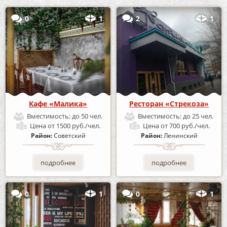
0
1
2
1
Кафе «Малика»
Ресторан «Стрекоза»
Вместимость:
до 50 чел.
Вместимость:
до 25 чел.
Цена
от 1500 руб./чел.
Цена
от 700 руб./чел.
Район:
Советский
Район:
Ленинский
подробнее
подробнее
0
1
0
1