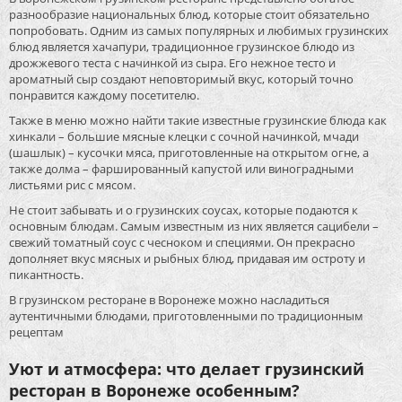
разнообразие национальных блюд, которые стоит обязательно
попробовать. Одним из самых популярных и любимых грузинских
блюд является хачапури, традиционное грузинское блюдо из
дрожжевого теста с начинкой из сыра. Его нежное тесто и
ароматный сыр создают неповторимый вкус, который точно
понравится каждому посетителю.
Также в меню можно найти такие известные грузинские блюда как
хинкали – большие мясные клецки с сочной начинкой, мчади
(шашлык) – кусочки мяса, приготовленные на открытом огне, а
также долма – фаршированный капустой или виноградными
листьями рис с мясом.
Не стоит забывать и о грузинских соусах, которые подаются к
основным блюдам. Самым известным из них является сацибели –
свежий томатный соус с чесноком и специями. Он прекрасно
дополняет вкус мясных и рыбных блюд, придавая им остроту и
пикантность.
В грузинском ресторане в Воронеже можно насладиться
аутентичными блюдами, приготовленными по традиционным
рецептам
Уют и атмосфера: что делает грузинский
ресторан в Воронеже особенным?