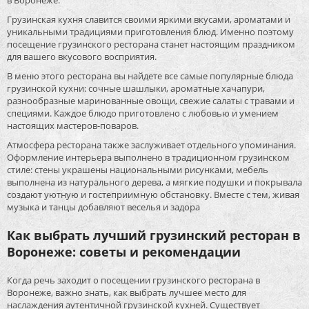
в Воронеже.
Грузинская кухня славится своими яркими вкусами, ароматами и
уникальными традициями приготовления блюд. Именно поэтому
посещение грузинского ресторана станет настоящим праздником
для вашего вкусового восприятия.
В меню этого ресторана вы найдете все самые популярные блюда
грузинской кухни: сочные шашлыки, ароматные хачапури,
разнообразные маринованные овощи, свежие салаты с травами и
специями. Каждое блюдо приготовлено с любовью и умением
настоящих мастеров-поваров.
Атмосфера ресторана также заслуживает отдельного упоминания.
Оформление интерьера выполнено в традиционном грузинском
стиле: стены украшены национальными рисунками, мебель
выполнена из натурального дерева, а мягкие подушки и покрывала
создают уютную и гостеприимную обстановку. Вместе с тем, живая
музыка и танцы добавляют веселья и задора
Как выбрать лучший грузинский ресторан в
Воронеже: советы и рекомендации
Когда речь заходит о посещении грузинского ресторана в
Воронеже, важно знать, как выбрать лучшее место для
наслаждения аутентичной грузинской кухней. Существует