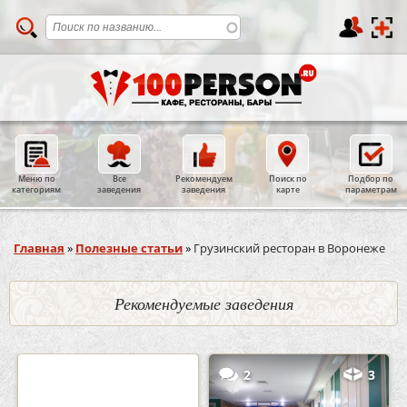
Меню по
Все
Рекомендуем
Поиск по
Подбор по
категориям
заведения
заведения
карте
параметрам
Вы здесь
Главная
»
Полезные статьи
»
Грузинский ресторан в Воронеже
Рекомендуемые заведения
0
5
2
3