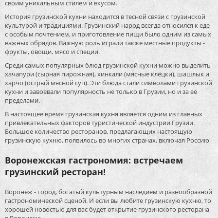
своим уникальным стилем и вкусом.
История грузинской кухни находится в тесной связи с грузинской
культурой и традициями. Грузинский народ всегда относился к еде
с особым почтением, и приготовление пищи было одним из самых
важных обрядов. Важную роль играли также местные продукты -
фрукты, овощи, мясо и специи.
Среди самых популярных блюд грузинской кухни можно выделить
хачапури (сырная пирожная), хинкали (мясные клёцки), шашлык и
харчо (острый мясной суп). Эти блюда стали символами грузинской
кухни и завоевали популярность не только в Грузии, но и за её
пределами.
В настоящее время грузинская кухня является одним из главных
привлекательных факторов туристической индустрии Грузии.
Большое количество ресторанов, предлагающих настоящую
грузинскую кухню, появилось во многих странах, включая Россию
Воронежская гастрономия: встречаем
грузинский ресторан!
Воронеж - город, богатый культурным наследием и разнообразной
гастрономической сценой. И если вы любите грузинскую кухню, то
хорошей новостью для вас будет открытие грузинского ресторана