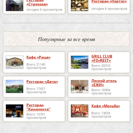
Ресторан «Портос»
«Стрекоза»
сегодня 6 просмотров
сегодня 6 просмотров
Популярные за все время
GRILL CLUB
Кафе «Рица»
«FOrREST»
Всего 21140
Всего 20310
просмотров
просмотров
Лесной отель
Ресторан «Дача»
«ЕЖИ»
Всего 17457
Всего 16904
просмотров
просмотров
Ресторан
Кафе «Мельба»
"Кинолента"
Всего 13659
Всего 13701
просмотров
просмотров