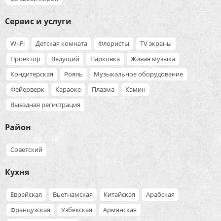
Сервис и услуги
Wi-Fi
Детская комната
Флористы
TV экраны
Проектор
Ведущий
Парковка
Живая музыка
Кондитерская
Рояль
Музыкальное оборудование
Фейерверк
Караоке
Плазма
Камин
Выездная регистрация
Район
Советский
Кухня
Еврейская
Вьетнамская
Китайская
Арабская
Французская
Узбекская
Армянская