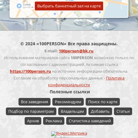
Выбрать банкетный зал на карте
© 2024 «100PERSON» Все права защищены.
E-mail:
100person@bk.ru
Использование материалов сайта
100PERSON
возможно только по
согласованию с администрацией. Активная ссылка
https://100person.ru
на источник информации обязательна.
Согласие на обработку персональных данных -
Политика
конфиденциальности
Полезные ссылки
Все заведения
Рекомендуем
Поиск по карте
Подбор по параметрам
Владельцам
Добавить
Статьи
Архив
Реклама
Статистика заведений
Следуйте за нами: