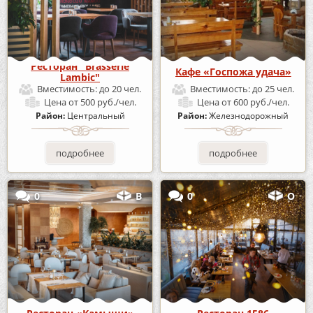
Ресторан "Brasserie
Кафе «Госпожа удача»
Lambic"
Вместимость:
до 20 чел.
Вместимость:
до 25 чел.
Цена
от 500 руб./чел.
Цена
от 600 руб./чел.
Район:
Центральный
Район:
Железнодорожный
подробнее
подробнее
0
В
0
О