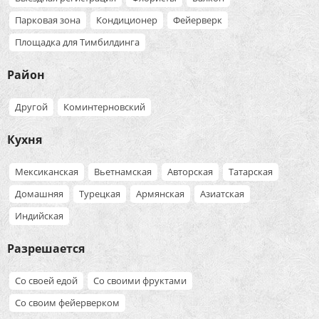
Парковая зона
Кондиционер
Фейерверк
Площадка для Тимбилдинга
Район
Другой
Коминтерновский
Кухня
Мексиканская
Вьетнамская
Авторская
Татарская
Домашняя
Турецкая
Армянская
Азиатская
Индийская
Разрешается
Со своей едой
Со своими фруктами
Со своим фейерверком