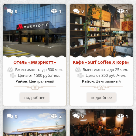
0
1
0
1
Отель «Марриотт»
Кафе «Surf Coffee X Rope»
Вместимость:
до 500 чел.
Вместимость:
до 25 чел.
Цена
от 1500 руб./чел.
Цена
от 350 руб./чел.
Район:
Центральный
Район:
Центральный
подробнее
подробнее
0
2
0
1