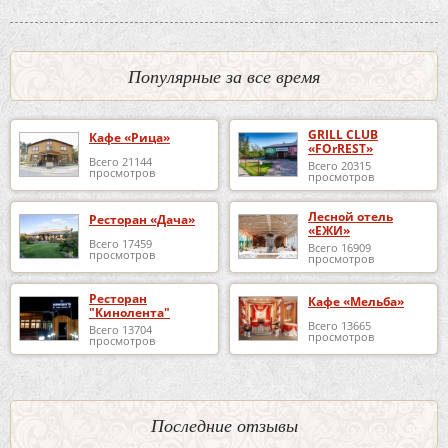
Популярные за все время
GRILL CLUB
Кафе «Рица»
«FOrREST»
Всего 21144
Всего 20315
просмотров
просмотров
Лесной отель
Ресторан «Дача»
«ЕЖИ»
Всего 17459
Всего 16909
просмотров
просмотров
Ресторан
Кафе «Мельба»
"Кинолента"
Всего 13665
Всего 13704
просмотров
просмотров
Последние отзывы