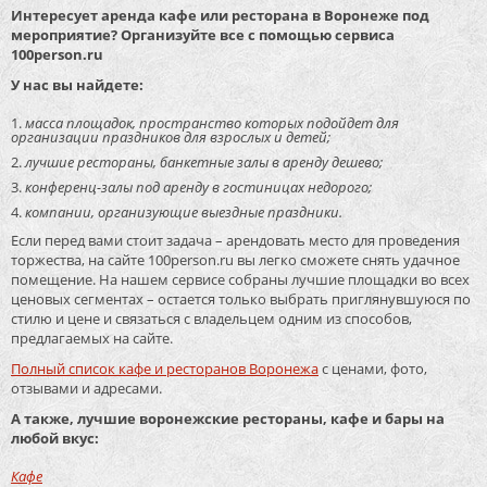
Интересует аренда кафе или ресторана в Воронеже под
мероприятие? Организуйте все с помощью сервиса
100person.ru
У нас вы найдете:
масса площадок, пространство которых подойдет для
организации праздников для взрослых и детей;
лучшие рестораны, банкетные залы в аренду дешево;
конференц-залы под аренду в гостиницах недорого;
компании, организующие выездные праздники.
Если перед вами стоит задача – арендовать место для проведения
торжества, на сайте 100person.ru вы легко сможете снять удачное
помещение. На нашем сервисе собраны лучшие площадки во всех
ценовых сегментах – остается только выбрать приглянувшуюся по
стилю и цене и связаться с владельцем одним из способов,
предлагаемых на сайте.
Полный список кафе и ресторанов Воронежа
с ценами, фото,
отзывами и адресами.
А также, лучшие воронежские рестораны, кафе и бары на
любой вкус:
Кафе