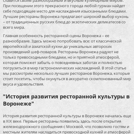
славится своим разнообразным и вкусным кулинарным миром.
При посещении этого прекрасного города любой гурман найдет
себе подходящее место для наслаждения изысканными блюдами.
Лучшие рестораны Воронежа предлагают широкий выбор кухонь
– от традиционных русских блюд до экзотических деликатесов со
всего мира.
Главная особенность ресторанной сцены Воронежа – ее
разнообразие. Здесь можно попробовать все: от классической
европейской и азиатской кухни до уникальных авторских
произведений шеф-поваров. Рестораны Воронежа радуют не
только превосходными блюдами, но и приятной атмосферой,
которая поможет забыть о повседневных заботах и полностью
погрузиться в мир гастрономических наслаждений. В этой статье
мы рассмотрим несколько лучших ресторанов Воронежа, которые
стоит посетить, чтобы окунуться в аккуратно скомпонованный мир
вкуса и удовольствия.
"История развития ресторанной культуры в
Воронеже"
История развития ресторанной культуры в Воронеже началась еще
в XIX веке. Первые рестораны появились здесь после открытия
железнодорожного сообщения с Москвой, что позволило гостям и
местным жителям насладиться превосходной кухней и атмосферой