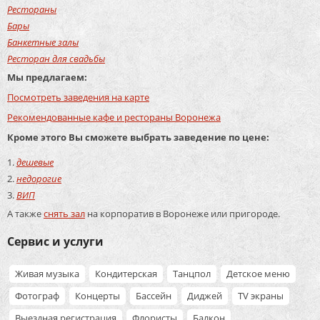
Рестораны
Бары
Банкетные залы
Ресторан для свадьбы
Мы предлагаем:
Посмотреть заведения на карте
Рекомендованные кафе и рестораны Воронежа
Кроме этого Вы сможете выбрать заведение по цене:
дешевые
недорогие
ВИП
А также
снять зал
на корпоратив в Воронеже или пригороде.
Сервис и услуги
Живая музыка
Кондитерская
Танцпол
Детское меню
Фотограф
Концерты
Бассейн
Диджей
TV экраны
Выездная регистрация
Флористы
Балкон