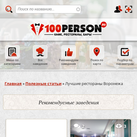
Меню по
Все
Рекомендуем
Поиск по
Подбор по
категориям
заведения
заведения
карте
параметрам
Вы здесь
Главная
»
Полезные статьи
»
Лучшие рестораны Воронежа
Рекомендуемые заведения
0
5
2
3