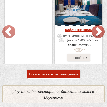
Кафе-Бар Бермуды
Кафе «Шишка»
Вместимость:
до 160 чел.
Вместимость:
до 100 чел.
Цена
от 1200 руб./чел.
Цена
от 1700 руб./чел.
Район:
Советский
Район:
Советский
подробнее
подробнее
Посмотреть все рекомендуемые
Другие кафе, рестораны, банкетные залы в
Воронеже