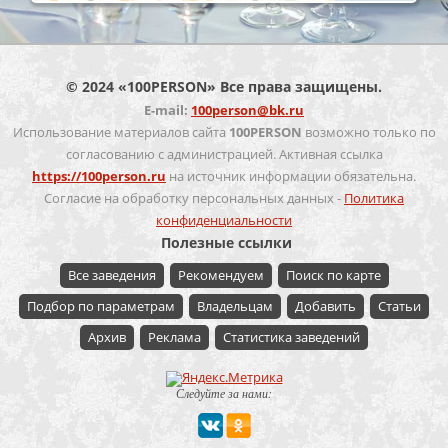
© 2024 «100PERSON» Все права защищены.
E-mail:
100person@bk.ru
Использование материалов сайта
100PERSON
возможно только по
согласованию с администрацией. Активная ссылка
https://100person.ru
на источник информации обязательна.
Согласие на обработку персональных данных -
Политика
конфиденциальности
Полезные ссылки
Все заведения
Рекомендуем
Поиск по карте
Подбор по параметрам
Владельцам
Добавить
Статьи
Архив
Реклама
Статистика заведений
Следуйте за нами: