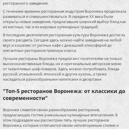
ресторанного заведения.
С течением времени ресторанная индустрия Воронежа продолжала
развиваться и совершенствоваться. В середине XX века были
открыты новые заведения, предлагавшие широкий выбор блюд как
из местных, так и из мировых кулинарных традиций.
В последние десятилетия ресторанная культура Воронежа достигла
своего расцвета. Сегодня здесь можно найти заведения на любой
вкус и кошелек: от уютных кафе с домашней атмосферой до
элегантных ресторанов премиум-класса.
Лучшие рестораны Воронежа предлагают посетителям не только
высококачественные блюда, но и оригинальные авторские меню
от талантливых шеф-поваров. Здесь можно попробовать блюда
русской, итальянской, японской и других кухонь, а также
насладиться разнообразными напитками и десертами
"Топ-5 ресторанов Воронежа: от классики до
современности"
Воронеж славится своим разнообразием ресторанов,
предлагающих гостям уникальные кулинарные впечатления. В
этом подразделе мы рассмотрим пять лучших ресторанов
Воронежа, которые отличаются своим неповторимым стилем и