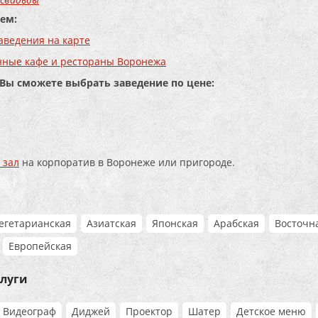
ем:
аведения на карте
нные кафе и рестораны Воронежа
 Вы сможете выбрать заведение по цене:
 зал
на корпоратив в Воронеже или пригороде.
егетарианская
Азиатская
Японская
Арабская
Восточн
Европейская
слуги
Видеограф
Диджей
Проектор
Шатер
Детское меню