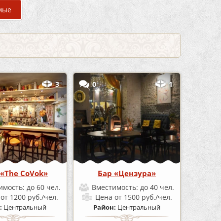
мые
3
0
1
«The CoVok»
Бар «Цензура»
имость:
до 60 чел.
Вместимость:
до 40 чел.
а
от 1200 руб./чел.
Цена
от 1500 руб./чел.
:
Центральный
Район:
Центральный