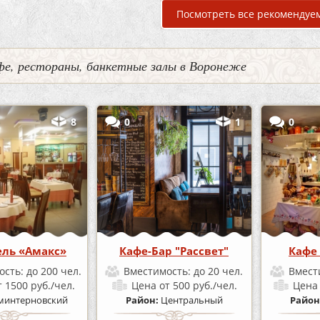
Посмотреть все рекомендуе
фе, рестораны, банкетные залы в Воронеже
8
0
1
0
ель «Амакс»
Кафе-Бар "Рассвет"
Кафе 
ость:
до 200 чел.
Вместимость:
до 20 чел.
Вмест
т 1500 руб./чел.
Цена
от 500 руб./чел.
Цен
минтерновский
Район:
Центральный
Район