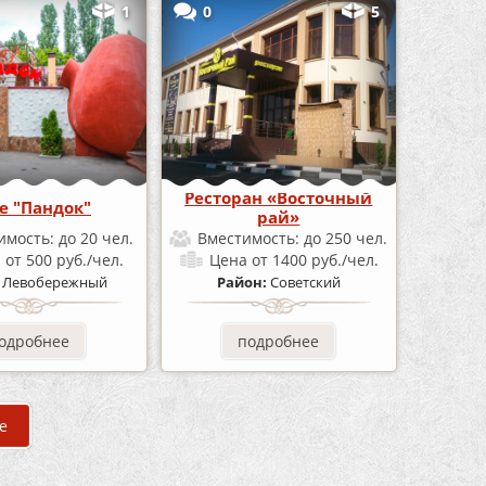
1
0
5
Ресторан «Восточный
е "Пандок"
рай»
имость:
до 20 чел.
Вместимость:
до 250 чел.
а
от 500 руб./чел.
Цена
от 1400 руб./чел.
:
Левобережный
Район:
Советский
одробнее
подробнее
е