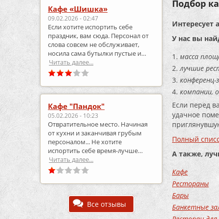
Подбор ка
Кафе «Шишка»
09.02.2026 - 02:47
Интересует 
Если хотите испортить себе
праздник, вам сюда. Персонал от
У нас вы най
слова совсем не обслуживает,
носила сама бутылки пустые и
масса площ
приносила полные.
Читать далее...
лучшие рес
конференц-з
компании, 
Если перед в
Кафе "Пандок"
удачное поме
05.02.2026 - 10:23
приглянувшую
Отвратительное место. Начиная
от кухни и заканчивая грубым
Полный списо
персоналом... Не хотите
испортить себе время-лучше
А также, лу
выберите что-то другое..
Читать далее...
Кафе
Рестораны
Бары
Все отзывы
Банкетные за
Ресторан для