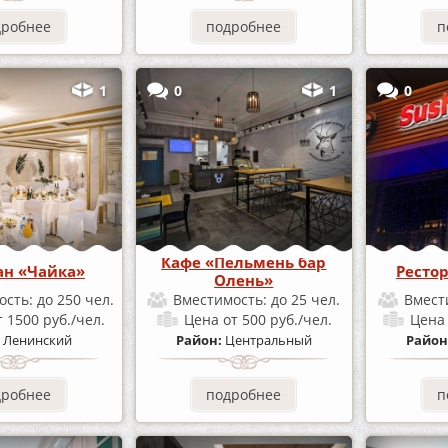
дробнее
подробнее
п
1
0
1
0
Кафе «Пельмень бар
ан «Чайка»
Ресто
Олень»
ость:
до 250 чел.
Вместимость:
до 25 чел.
Вмест
т 1500 руб./чел.
Цена
от 500 руб./чел.
Цен
:
Ленинский
Район:
Центральный
Район
дробнее
подробнее
п