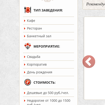
Рекоменду
ТИП ЗАВЕДЕНИЯ:
Кафе
5
2
3
Ресторан
Банкетный зал
МЕРОПРИЯТИЕ:
Cвадьба
ар Бермуды
Кафе «Шишка»
Корпоратив
ость:
до 160 чел.
Вместимость:
до 100 чел.
День рождения
т 1200 руб./чел.
Цена
от 1700 руб./чел.
:
Советский
Район:
Советский
СТОИМОСТЬ:
Дешевые до 500 руб./чел.
робнее
подробнее
Недорогие от 1000 до 1500
руб./чел.