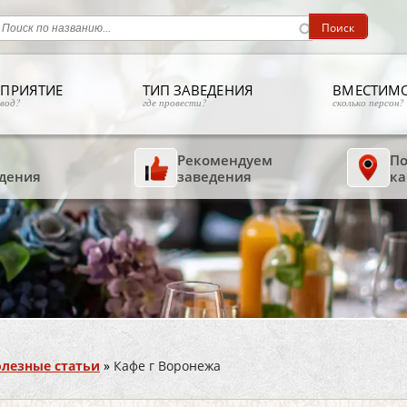
ПРИЯТИЕ
ТИП ЗАВЕДЕНИЯ
ВМЕСТИМ
овод?
где провести?
сколько персон?
Рекомендуем
По
дения
заведения
ка
лезные статьи
»
Кафе г Воронежа