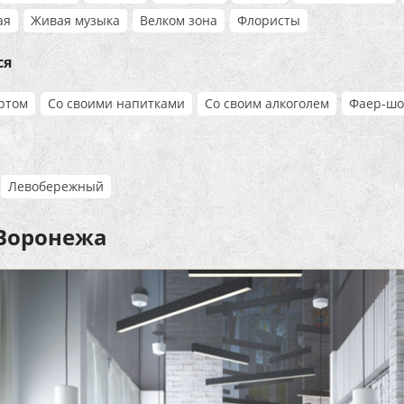
ая
Живая музыка
Велком зона
Флористы
ся
ортом
Со своими напитками
Со своим алкоголем
Фаер-шо
Левобережный
 Воронежа