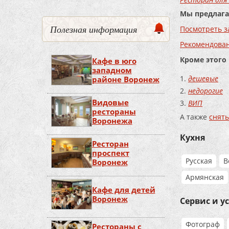
Мы предлага
Полезная информация
Посмотреть з
Рекомендова
Кроме этого
Кафе в юго
западном
дешевые
районе Воронеж
недорогие
Видовые
ВИП
рестораны
А также
снять
Воронежа
Кухня
Ресторан
проспект
Русская
В
Воронеж
Армянская
Кафе для детей
Воронеж
Сервис и у
Фотограф
Рестораны с