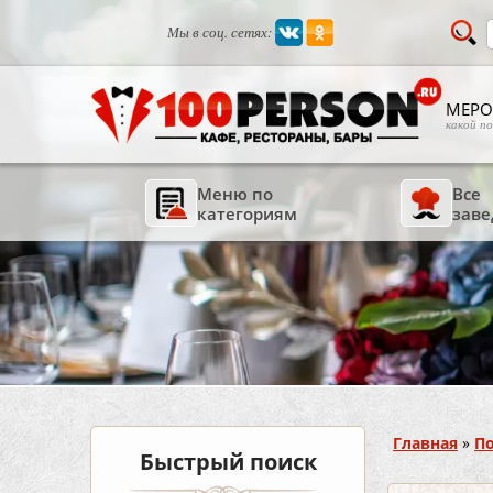
Мы в соц. сетях:
МЕРО
какой п
Меню по
Все
категориям
заве
Вы здесь
Главная
»
По
Быстрый поиск