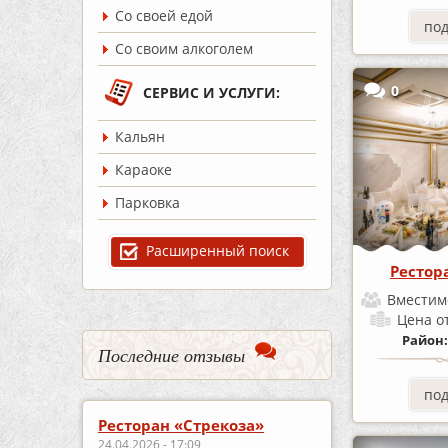
Со своей едой
по
Со своим алкоголем
0
СЕРВИС И УСЛУГИ:
Кальян
Караоке
Парковка
Расширенный поиск
Рестор
Вместим
Цена
о
Район
Последние отзывы
по
Ресторан «Стрекоза»
24.04.2026 - 17:09