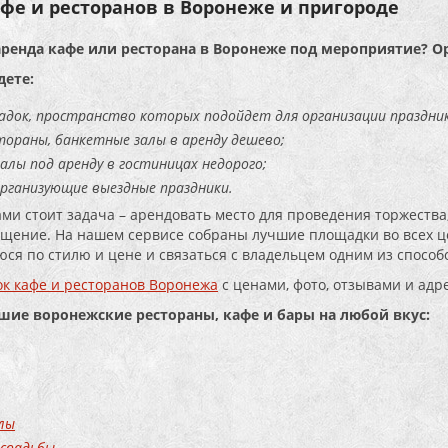
фе и ресторанов в Воронеже и пригороде
аренда кафе или ресторана в Воронеже под мероприятие? О
дете:
адок, пространство которых подойдет для организации праздник
тораны, банкетные залы в аренду дешево;
алы под аренду в гостиницах недорого;
организующие выездные праздники.
ами стоит задача – арендовать место для проведения торжества,
щение. На нашем сервисе собраны лучшие площадки во всех це
ся по стилю и цене и связаться с владельцем одним из способо
к кафе и ресторанов Воронежа
с ценами, фото, отзывами и адр
чшие воронежские рестораны, кафе и бары на любой вкус:
лы
 свадьбы