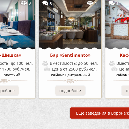
3
0
1
1
 «Шишка»
Бар «Sentimento»
Каф
ость:
до 100 чел.
Вместимость:
до 50 чел.
Вмест
т 1700 руб./чел.
Цена
от 2500 руб./чел.
Цен
:
Советский
Район:
Центральный
Район
дробнее
подробнее
п
Еще заведения в Воронеж