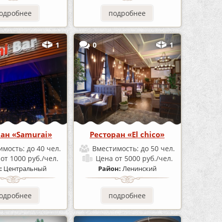
одробнее
подробнее
1
0
1
ран «Samurai»
Ресторан «El chico»
имость:
до 40 чел.
Вместимость:
до 50 чел.
а
от 1000 руб./чел.
Цена
от 5000 руб./чел.
:
Центральный
Район:
Ленинский
одробнее
подробнее