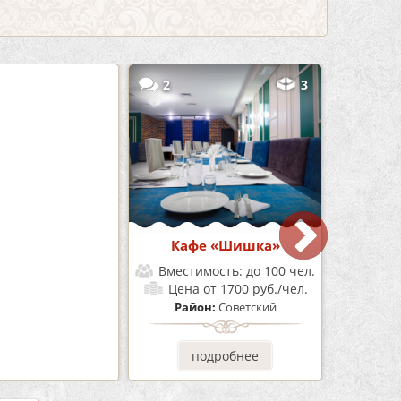
5
2
3
Бар Бермуды
Кафе «Шишка»
мость:
до 160 чел.
Вместимость:
до 100 чел.
от 1200 руб./чел.
Цена
от 1700 руб./чел.
он:
Советский
Район:
Советский
одробнее
подробнее