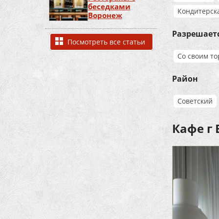
беседками
Кондитерск
Воронеж
Разрешает
Посмотреть все статьи
Со своим т
Район
Советский
Кафе г