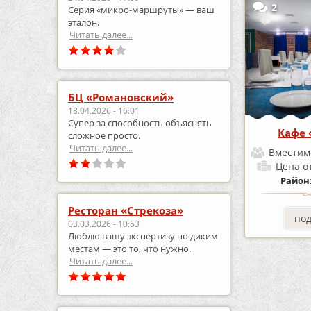
2
Серия «микро‑маршруты» — ваш
эталон.
Читать далее...
БЦ «Романовский»
18.04.2026 - 16:01
Супер за способность объяснять
Кафе
сложное просто.
Читать далее...
Вместим
Цена
о
Район
Ресторан «Стрекоза»
по
03.03.2026 - 10:53
Люблю вашу экспертизу по диким
местам — это то, что нужно.
Читать далее...