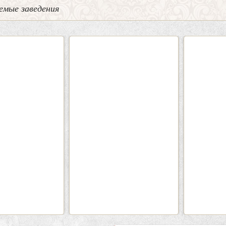
емые заведения
2
3
0
Кафе «Шишка»
Кафе-
Вместимость:
до 100 чел.
Вмести
Цена
от 1700 руб./чел.
Цена
Район:
Советский
Рай
подробнее
п