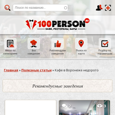
Меню по
Все
Рекомендуем
Поиск по
Подбор по
категориям
заведения
заведения
карте
параметрам
Вы здесь
Главная
»
Полезные статьи
»
Кафе в Воронеже недорого
Рекомендуемые заведения
0
5
2
3