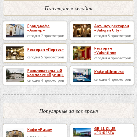
Популярные сегодня
Гранд-кафе
Арт-шоу ресторан
«Ампир»
«Balagan City»
сегодня 7 просмотров
сегодня 5 просмотров
Ресторан
Ресторан «Портос»
«Valentino»
сегодня 5 просмотров
сегодня 4 просмотров
Развлекательный
Кафе «Шишка»
комплекс «Принц»
сегодня 4 просмотров
сегодня 4 просмотров
Популярные за все время
GRILL CLUB
Кафе «Рица»
«FOrREST»
Всего 21138