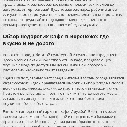
предлагающих разнообразное меню от классических блюд до
авторских интерпретаций. Будь то завтрак перед рабочим днем
или ужин после прогулки по достопримечательностям города, вам
не составит труда найти подходящее место для приятного
времяпровождения и насыщенного обеда или ужина.
Обзор недорогих кафе в Воронеже: где
вкусно и не дорого
Воронеж - город с богатой культурной и кулинарной традицией.
Здесь можно найти множество уютных кафе, предлагающих
вкусные блюда по доступным ценам. В данном обзоре мы
рассмотрим несколько таких заведений.
Одним из популярных мест среди жителей и гостей города является
кафе "Уютное". Здесь предлагается широкий выбор блюд на любой
вкус - от классических русских до экзотической азиатской кухни.
При этом цены остаются приятно низкими, что делает это место
идеальным для студентов и тех, кто хочет пообедать или
поужинать без особых затрат.
Еще один интересный вариант - кафе "Дружба". Здесь вы можете
насладиться домашней атмосферой и прекрасными блюдами по
приятным ценам. Меню заведения разнообразно: от салатов и
закусок до горячих блюд и десертов. Качество еды здесь всегда на