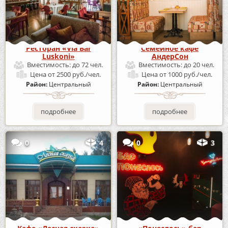
Ресторан «Via Bar
Семейное кафе
Luskoni»
АндерСон
Вместимость:
до 72 чел.
Вместимость:
до 20 чел.
Цена
от 2500 руб./чел.
Цена
от 1000 руб./чел.
Район:
Центральный
Район:
Центральный
подробнее
подробнее
0
4
0
3