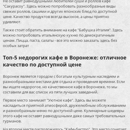
Не оставит равнодушными любителей суши и роллов кафе
"Сакурасоу". Здесь можно попробовать разнообразные виды
свежих роллов, сашими и других японских блюд по доступной
цене. Качество продуктов всегда высокое, а цены приятно
удивляют.
Также стоит обратить внимание на кафе "Бабушка Италия". Здесь
можно попробовать итальянскую кухню по демократичным
ценам. Пицца, паста, салаты - все это можно заказать здесь без
особых затрат
Топ-5 недорогих кафе в Воронеже: отличное
качество по доступной цене
Воронеж является городом с богатым культурным наследием и
разнообразными местами для отдыха и проведения времени. Если
вы ищете недорогое, но качественное кафе в Воронеже, то мы
составили для вас список из пяти лучших заведений.
Первое место занимает "Уютное кафе". Здесь вы можете
насладиться приятной атмосферой, дружелюбным обслуживанием
и разнообразным меню по доступной цене. Кулинарные шедевры
этого кафе не оставят равнодушными даже самых требовательных
гурманов.
На втором месте расположилось "Кафе-бистро". Это место сочетает