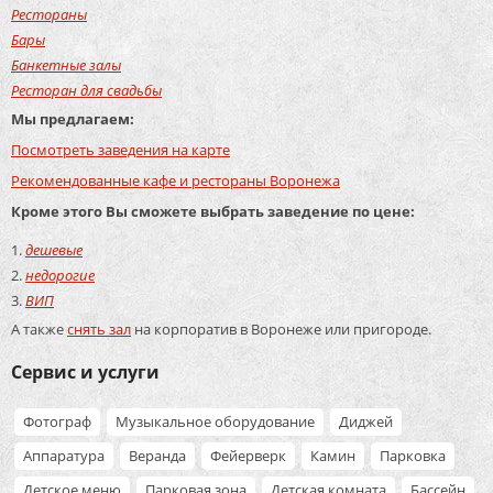
Рестораны
Бары
Банкетные залы
Ресторан для свадьбы
Мы предлагаем:
Посмотреть заведения на карте
Рекомендованные кафе и рестораны Воронежа
Кроме этого Вы сможете выбрать заведение по цене:
дешевые
недорогие
ВИП
А также
снять зал
на корпоратив в Воронеже или пригороде.
Сервис и услуги
Фотограф
Музыкальное оборудование
Диджей
Аппаратура
Веранда
Фейерверк
Камин
Парковка
Детское меню
Парковая зона
Детская комната
Бассейн