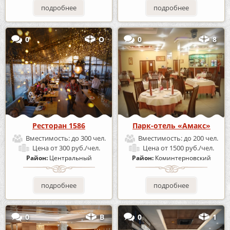
подробнее
подробнее
0
О
0
8
Ресторан 1586
Парк-отель «Амакс»
Вместимость:
до 300 чел.
Вместимость:
до 200 чел.
Цена
от 300 руб./чел.
Цена
от 1500 руб./чел.
Район:
Центральный
Район:
Коминтерновский
подробнее
подробнее
0
В
0
1