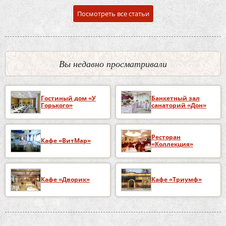
Посмотреть все статьи
Вы недавно просматривали
Гостиный дом «У
Банкетный зал
Горького»
санаторий «Дон»
Ресторан
Кафе «ВитМар»
«Коллекция»
Кафе «Дворик»
Кафе «Триумф»