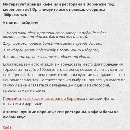
Интересует аренда кафе или ресторана в Воронеже под
мероприятие? Организуйте все с помощью сервиса
100person.ru
У нас вы найдете:
масса площадок, пространство которых подойдет для
организации праздников для взрослых и детей;
лучшие рестораны, банкетные залы в аренду дешево;
конференц-залы под аренду в гостиницах недорого;
компании, организующие выездные праздники.
Если перед вами стоит задача – арендовать место для проведения
торжества, на сайте 100person.ru вы легко сможете снять удачное
помещение. На нашем сервисе собраны лучшие площадки во всех
ценовых сегментах – остается только выбрать приглянувшуюся по
стилю и цене и связаться с владельцем одним из способов,
предлагаемых на сайте.
Полный список кафе и ресторанов Воронежа
с ценами, фото,
отзывами и адресами.
А также, лучшие воронежские рестораны, кафе и бары на
любой вкус:
Кафе