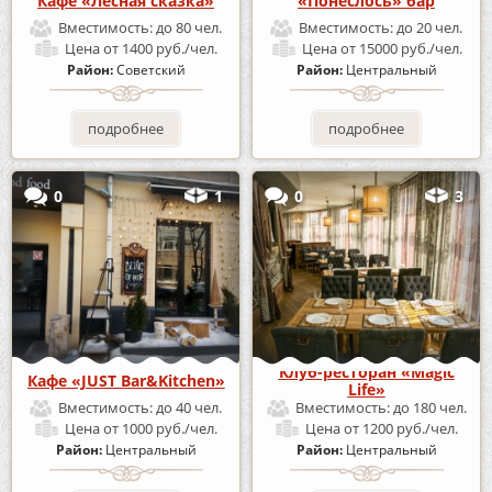
Кафе «Лесная сказка»
«Понеслось» бар
Вместимость:
до 80 чел.
Вместимость:
до 20 чел.
Цена
от 1400 руб./чел.
Цена
от 15000 руб./чел.
Район:
Советский
Район:
Центральный
подробнее
подробнее
0
1
0
3
Клуб-ресторан «Magic
Кафе «JUST Bar&Kitchen»
Life»
Вместимость:
до 40 чел.
Вместимость:
до 180 чел.
Цена
от 1000 руб./чел.
Цена
от 1200 руб./чел.
Район:
Центральный
Район:
Центральный