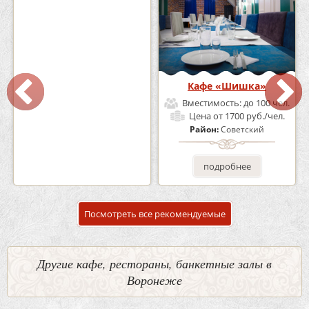
Кафе-Бар Бермуды
Кафе «Шишка»
Вместимость:
до 160 чел.
Вместимость:
до 100 чел.
Цена
от 1200 руб./чел.
Цена
от 1700 руб./чел.
Район:
Советский
Район:
Советский
подробнее
подробнее
Посмотреть все рекомендуемые
Другие кафе, рестораны, банкетные залы в
Воронеже