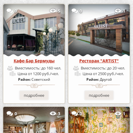
0
5
0
1
Кафе-Бар Бермуды
Ресторан "ARTIST"
Вместимость:
до 160 чел.
Вместимость:
до 20 чел.
Цена
от 1200 руб./чел.
Цена
от 2500 руб./чел.
Район:
Советский
Район:
Другой
подробнее
подробнее
0
3
0
1