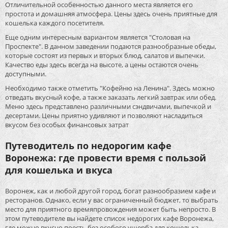
Отличительной особенностью данного места является его
простота и домашняя атмосфера. Цены здесь очень приятные для
кошелька каждого посетителя.
Еще одним интересным вариантом является "Столовая на
Проспекте". В данном заведении подаются разнообразные обеды,
которые состоят из первых и вторых блюд, салатов и выпечки.
Качество еды здесь всегда на высоте, а цены остаются очень
доступными.
Необходимо также отметить "Кофейню на Ленина". Здесь можно
отведать вкусный кофе, а также заказать легкий завтрак или обед.
Меню здесь представлено различными сэндвичами, выпечкой и
десертами. Цены приятно удивляют и позволяют насладиться
вкусом без особых финансовых затрат
Путеводитель по недорогим кафе
Воронежа: где провести время с пользой
для кошелька и вкуса
Воронеж, как и любой другой город, богат разнообразием кафе и
ресторанов. Однако, если у вас ограниченный бюджет, то выбрать
место для приятного времяпровождения может быть непросто. В
этом путеводителе вы найдете список недорогих кафе Воронежа,
где можно вкусно поесть без особого ущерба для кошелька.