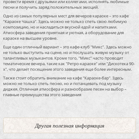
провести время с друзьями или коллегами, исполнять любимые
песни и получить заряд положительных эмоций.
Одно из самых популярных мест для вечеров караоке – это кафе
"Караоке Чашка". Здесь можно не только спеть свою любимую
композицию, но и насладиться вкусной едой и напитками.
Атмосфера заведения приятная и уютная, а оборудование для
караоке на высшем уровне.
Еще один отличный вариант – это кафе-клуб "Микс". Здесь можно
не только выступить на сцене, но и послушать живую музыку от
талантливых музыкантов. Кроме того, "Микс" часто проводит
тематические вечера, такие как "Ретро-караоке" или "Дискотека 90-
х", что делает посещение этого заведения еще более интересным.
Также стоит обратить внимание на кафе "Караоке-бар". Здесь
можно не только спеть песню, но и потанцевать под музыку
диджея. Отличная атмосфера и разнообразие песен на выбор –
главные преимущества этого заведения
Другая полезная информация