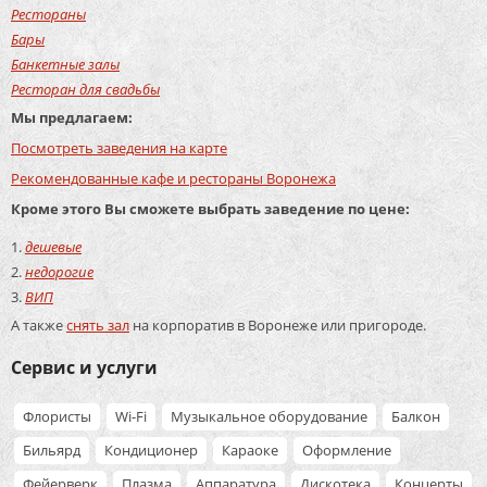
Рестораны
Бары
Банкетные залы
Ресторан для свадьбы
Мы предлагаем:
Посмотреть заведения на карте
Рекомендованные кафе и рестораны Воронежа
Кроме этого Вы сможете выбрать заведение по цене:
дешевые
недорогие
ВИП
А также
снять зал
на корпоратив в Воронеже или пригороде.
Сервис и услуги
Флористы
Wi-Fi
Музыкальное оборудование
Балкон
Бильярд
Кондиционер
Караоке
Оформление
Фейерверк
Плазма
Аппаратура
Дискотека
Концерты