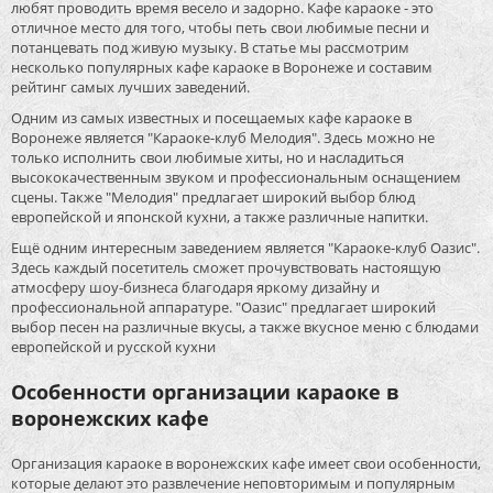
любят проводить время весело и задорно. Кафе караоке - это
отличное место для того, чтобы петь свои любимые песни и
потанцевать под живую музыку. В статье мы рассмотрим
несколько популярных кафе караоке в Воронеже и составим
рейтинг самых лучших заведений.
Одним из самых известных и посещаемых кафе караоке в
Воронеже является "Караоке-клуб Мелодия". Здесь можно не
только исполнить свои любимые хиты, но и насладиться
высококачественным звуком и профессиональным оснащением
сцены. Также "Мелодия" предлагает широкий выбор блюд
европейской и японской кухни, а также различные напитки.
Ещё одним интересным заведением является "Караоке-клуб Оазис".
Здесь каждый посетитель сможет прочувствовать настоящую
атмосферу шоу-бизнеса благодаря яркому дизайну и
профессиональной аппаратуре. "Оазис" предлагает широкий
выбор песен на различные вкусы, а также вкусное меню с блюдами
европейской и русской кухни
Особенности организации караоке в
воронежских кафе
Организация караоке в воронежских кафе имеет свои особенности,
которые делают это развлечение неповторимым и популярным