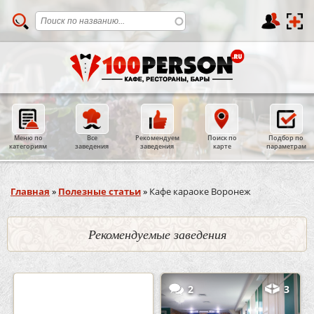
Меню по
Все
Рекомендуем
Поиск по
Подбор по
категориям
заведения
заведения
карте
параметрам
Вы здесь
Главная
»
Полезные статьи
»
Кафе караоке Воронеж
Рекомендуемые заведения
0
5
2
3