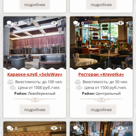
подробнее
подробнее
2
1
0
1
Караоке-клуб «SoloWay»
Ресторан «Krevetka»
Вместимость:
до 100 чел.
Вместимость:
до 50 чел.
Цена
от 1000 руб./чел.
Цена
от 1500 руб./чел.
Район:
Левобережный
Район:
Центральный
подробнее
подробнее
0
1
0
1