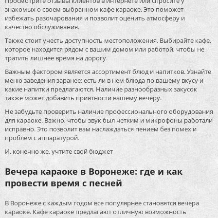
Просмотрите отзывы клиентов в интернете или спросите у
знакомых о своем выбранном кафе караоке. Это поможет
избежать разочарования и позволит оценить атмосферу и
качество обслуживания.
Также стоит учесть доступность местоположения. Выбирайте кафе,
которое находится рядом с вашим домом или работой, чтобы не
тратить лишнее время на дорогу.
Важным фактором является ассортимент блюд и напитков. Узнайте
меню заведения заранее: есть ли в нем блюда по вашему вкусу и
какие напитки предлагаются. Наличие разнообразных закусок
также может добавить приятности вашему вечеру.
Не забудьте проверить наличие профессионального оборудования
для караоке. Важно, чтобы звук был четким и микрофоны работали
исправно. Это позволит вам наслаждаться пением без помех и
проблем с аппаратурой.
И, конечно же, учтите свой бюджет
Вечера караоке в Воронеже: где и как
провести время с песней
В Воронеже с каждым годом все популярнее становятся вечера
караоке. Кафе караоке предлагают отличную возможность