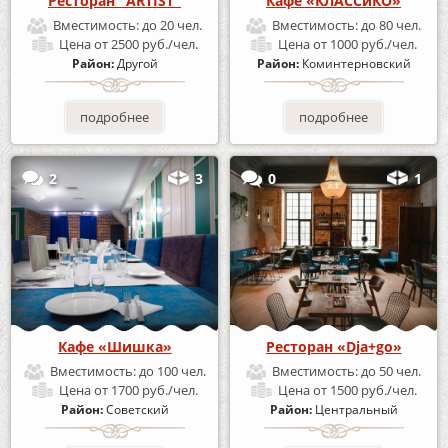
Ресторан "ARTIST"
Кафе «КЛАССиКО»
Вместимость:
до 20 чел.
Вместимость:
до 80 чел.
Цена
от 2500 руб./чел.
Цена
от 1000 руб./чел.
Район:
Другой
Район:
Коминтерновский
подробнее
подробнее
2
3
0
1
Кафе «Шишка»
Ресторан «Dja+go»
Вместимость:
до 100 чел.
Вместимость:
до 50 чел.
Цена
от 1700 руб./чел.
Цена
от 1500 руб./чел.
Район:
Советский
Район:
Центральный