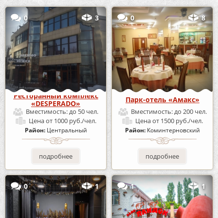
0
3
0
8
Ресторанный комплекс
Парк-отель «Амакс»
«DESPERADO»
Вместимость:
до 50 чел.
Вместимость:
до 200 чел.
Цена
от 1000 руб./чел.
Цена
от 1500 руб./чел.
Район:
Центральный
Район:
Коминтерновский
подробнее
подробнее
0
1
1
1