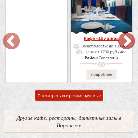
Кафе-Бар Бермуды
Кафе «Шишка»
Вместимость:
до 160 чел.
Вместимость:
до 100 чел.
Цена
от 1200 руб./чел.
Цена
от 1700 руб./чел.
Район:
Советский
Район:
Советский
подробнее
подробнее
Посмотреть все рекомендуемые
Другие кафе, рестораны, банкетные залы в
Воронеже