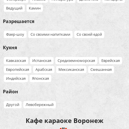
Ведущий
Камин
Разрешается
Фаер-шоу
Со своими напитками
Со своей едой
Кухня
Кавказская
Испанская
Средиземноморская
Еврейская
Европейская
Арабская
Мексиканская
Смешанная
Индийская
Японская
Район
Другой
Левобережный
Кафе караоке Воронеж