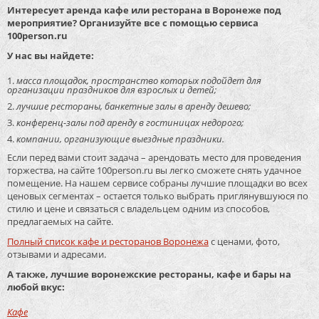
Интересует аренда кафе или ресторана в Воронеже под
мероприятие? Организуйте все с помощью сервиса
100person.ru
У нас вы найдете:
масса площадок, пространство которых подойдет для
организации праздников для взрослых и детей;
лучшие рестораны, банкетные залы в аренду дешево;
конференц-залы под аренду в гостиницах недорого;
компании, организующие выездные праздники.
Если перед вами стоит задача – арендовать место для проведения
торжества, на сайте 100person.ru вы легко сможете снять удачное
помещение. На нашем сервисе собраны лучшие площадки во всех
ценовых сегментах – остается только выбрать приглянувшуюся по
стилю и цене и связаться с владельцем одним из способов,
предлагаемых на сайте.
Полный список кафе и ресторанов Воронежа
с ценами, фото,
отзывами и адресами.
А также, лучшие воронежские рестораны, кафе и бары на
любой вкус:
Кафе