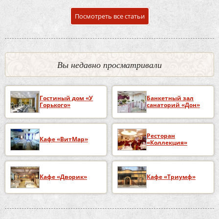
Посмотреть все статьи
Вы недавно просматривали
Гостиный дом «У
Банкетный зал
Горького»
санаторий «Дон»
Ресторан
Кафе «ВитМар»
«Коллекция»
Кафе «Дворик»
Кафе «Триумф»