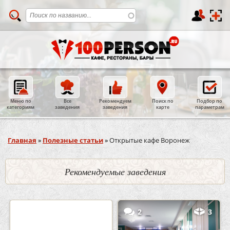
Меню по
Все
Рекомендуем
Поиск по
Подбор по
категориям
заведения
заведения
карте
параметрам
Вы здесь
Главная
»
Полезные статьи
»
Открытые кафе Воронеж
Рекомендуемые заведения
0
5
2
3