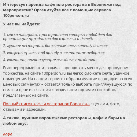
Интересует аренда кафе или ресторана в Воронеже под
мероприятие? Организуйте все с помощью сервиса
100person.ru
У нас вы найдете:
масса площадок, пространство которых подойдет для
организации праздников для взрослых и детей;
лучшие рестораны, банкетные залы в аренду дешево;
конференц-залы под аренду в гостиницах недорого;
компании, организующие выездные праздники.
Если перед вами стоит задача – арендовать место для проведения
торжества, на сайте 100person.ru вы легко сможете снять удачное
помещение. На нашем сервисе собраны лучшие площадки во всех
ценовых сегментах – остается только выбрать приглянувшуюся по
стилю и цене и связаться с владельцем одним из способов,
предлагаемых на сайте.
Полный список кафе и ресторанов Воронежа
с ценами, фото,
отзывами и адресами.
А также, лучшие воронежские рестораны, кафе и бары на
любой вкус:
Кафе