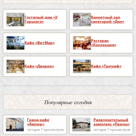
Гостиный дом «У
Банкетный зал
Горького»
санаторий «Дон»
Ресторан
Кафе «ВитМар»
«Коллекция»
Кафе «Дворик»
Кафе «Триумф»
Популярные сегодня
Гранд-кафе
Развлекательный
«Ампир»
комплекс «Принц»
сегодня 7 просмотров
сегодня 7 просмотров