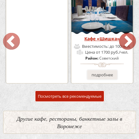
Кафе-Бар Бермуды
Кафе «Шишка»
Вместимость:
до 160 чел.
Вместимость:
до 100 чел.
Цена
от 1200 руб./чел.
Цена
от 1700 руб./чел.
Район:
Советский
Район:
Советский
подробнее
подробнее
Посмотреть все рекомендуемые
Другие кафе, рестораны, банкетные залы в
Воронеже