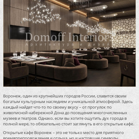
Воронеж, один из крупнейших городов России, славится своим
богатым культурным наследием и уникальной атмосферой. Здесь
каждый найдет что-то по своему вкусу – от прогулок по
живописной набережной Дона до посещения многочисленных
музеев и театров. Однако, если вы хотите ощутить дух города в
полной мере, то обязательно стоит заглянуть в его открытые кафе.
Открытые кафе Воронеж – это не только место для приятного
времяпрепровождения и отдыха, но и настоящие символы