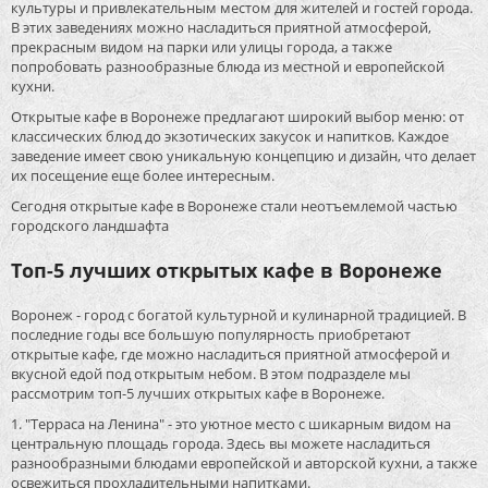
культуры и привлекательным местом для жителей и гостей города.
В этих заведениях можно насладиться приятной атмосферой,
прекрасным видом на парки или улицы города, а также
попробовать разнообразные блюда из местной и европейской
кухни.
Открытые кафе в Воронеже предлагают широкий выбор меню: от
классических блюд до экзотических закусок и напитков. Каждое
заведение имеет свою уникальную концепцию и дизайн, что делает
их посещение еще более интересным.
Сегодня открытые кафе в Воронеже стали неотъемлемой частью
городского ландшафта
Топ-5 лучших открытых кафе в Воронеже
Воронеж - город с богатой культурной и кулинарной традицией. В
последние годы все большую популярность приобретают
открытые кафе, где можно насладиться приятной атмосферой и
вкусной едой под открытым небом. В этом подразделе мы
рассмотрим топ-5 лучших открытых кафе в Воронеже.
1. "Терраса на Ленина" - это уютное место с шикарным видом на
центральную площадь города. Здесь вы можете насладиться
разнообразными блюдами европейской и авторской кухни, а также
освежиться прохладительными напитками.