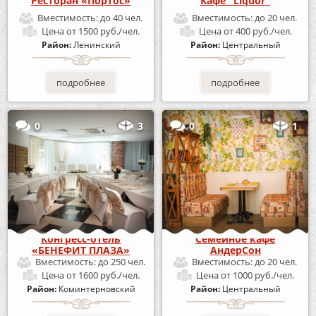
Ресторан «Портос»
Кафе "Liquor"
Вместимость:
до 40 чел.
Вместимость:
до 20 чел.
Цена
от 1500 руб./чел.
Цена
от 400 руб./чел.
Район:
Ленинский
Район:
Центральный
подробнее
подробнее
0
3
0
1
Конгресс-отель
Семейное кафе
«БЕНЕФИТ ПЛАЗА»
АндерСон
Вместимость:
до 250 чел.
Вместимость:
до 20 чел.
Цена
от 1600 руб./чел.
Цена
от 1000 руб./чел.
Район:
Коминтерновский
Район:
Центральный