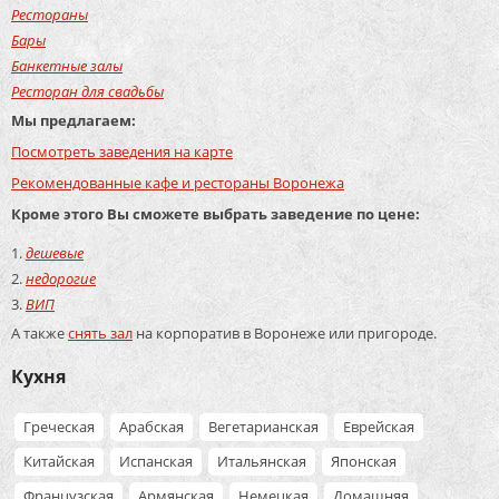
Рестораны
Бары
Банкетные залы
Ресторан для свадьбы
Мы предлагаем:
Посмотреть заведения на карте
Рекомендованные кафе и рестораны Воронежа
Кроме этого Вы сможете выбрать заведение по цене:
дешевые
недорогие
ВИП
А также
снять зал
на корпоратив в Воронеже или пригороде.
Кухня
Греческая
Арабская
Вегетарианская
Еврейская
Китайская
Испанская
Итальянская
Японская
Французская
Армянская
Немецкая
Домашняя