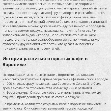
гостеприимства этого региона. Уютные зеленые дворики с
уличными столиками, цветущие клумбы и аромат свежей выпечки
создадут неповторимую атмосферу комфорта и расслабленности.
Здесь можно насладиться чашкой кофе под пение птиц или
провести приятный летний вечер за бокалом холодного напитка. В
этих заведениях можно даже заказать еду "на вынос" и пообедать
прямо на свежем воздухе, наслаждаясь приятной погодой и
живописными видами города. Воронежские открытые кафе
предлагают не только разнообразное меню, но и уникальную
атмосферу дружелюбия и теплоты, что делает их поистине
привлекательными для посетителей.
История развития открытых кафе в
Воронеже
История развития открытых кафе в Воронеже насчитывает
несколько десятилетий. Первые открытые кафе появились в городе
в 1990-х годах, сразу после распада Советского Союза. Это было
время активного строительства новых зданий и развития
инфраструктуры. Открытые кафе стали популярным местом для
отдыха и проведения времени на свежем воздухе.
Со временем, количество открытых кафе в Воронеже значительно
увеличилось. Они стали неотъемлемой частью городской