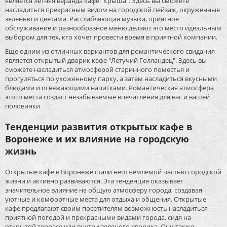
является летняя веранда кафе "Крыша". Здесь вы сможете
насладиться прекрасным видом на городской пейзаж, окруженные
зеленью и цветами. Расслабляющая музыка, приятное
обслуживание и разнообразное меню делают это место идеальным
выбором для тех, кто хочет провести время в приятной компании.
Еще одним из отличных вариантов для романтического свидания
является открытый дворик кафе "Летучий Голландец". Здесь вы
сможете насладиться атмосферой старинного поместья и
прогуляться по ухоженному парку, а затем насладиться вкусными
блюдами и освежающими напитками. Романтическая атмосфера
этого места создаст незабываемые впечатления для вас и вашей
половинки
Тенденции развития открытых кафе в
Воронеже и их влияние на городскую
жизнь
Открытые кафе в Воронеже стали неотъемлемой частью городской
жизни и активно развиваются. Эта тенденция оказывает
значительное влияние на общую атмосферу города, создавая
уютные и комфортные места для отдыха и общения. Открытые
кафе предлагают своим посетителям возможность насладиться
приятной погодой и прекрасными видами города, сидя на
открытой террасе или внутри зеленого дворика. Они также