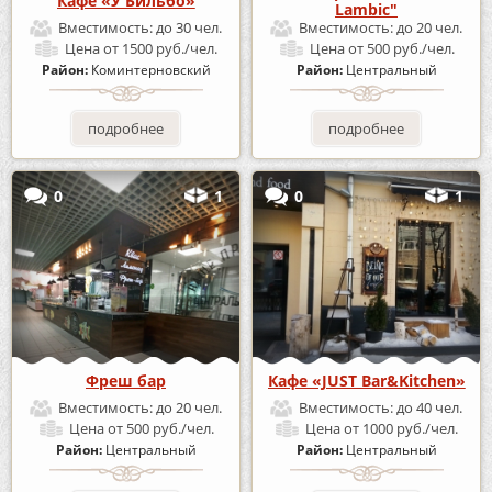
Кафе «У Бильбо»
Lambic"
Вместимость:
до 30 чел.
Вместимость:
до 20 чел.
Цена
от 1500 руб./чел.
Цена
от 500 руб./чел.
Район:
Коминтерновский
Район:
Центральный
подробнее
подробнее
0
1
0
1
Фреш бар
Кафе «JUST Bar&Kitchen»
Вместимость:
до 20 чел.
Вместимость:
до 40 чел.
Цена
от 500 руб./чел.
Цена
от 1000 руб./чел.
Район:
Центральный
Район:
Центральный