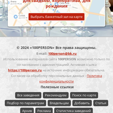
для свадьбы, корпоратива, дня
рождения
Выбрать банкетный зал на карте
© 2024 «100PERSON» Все права защищены.
E-mail:
100person@bk.ru
Использование материалов сайта
100PERSON
возможно только по
согласованию с администрацией. Активная ссылка
https://100person.ru
на источник информации обязательна.
Согласие на обработку персональных данных -
Политика
конфиденциальности
Полезные ссылки
Все заведения
Рекомендуем
Поиск по карте
Подбор по параметрам
Владельцам
Добавить
Статьи
Архив
Реклама
Статистика заведений