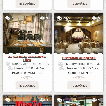
подробнее
подробнее
0
3
0
5
Клуб-ресторан «Magic
Ресторан «Портос»
Life»
Вместимость:
до 180 чел.
Вместимость:
до 40 чел.
Цена
от 1200 руб./чел.
Цена
от 1500 руб./чел.
Район:
Центральный
Район:
Ленинский
подробнее
подробнее
0
3
0
1