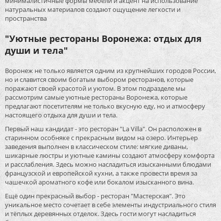
минималистичные формы мебели и акцент на использование
натуральных материалов создают ощущение легкости и
пространства
"Уютные рестораны Воронежа: отдых для
души и тела"
Воронеж не только является одним из крупнейших городов России,
но и славится своим богатым выбором ресторанов, которые
поражают своей красотой и уютом. В этом подразделе мы
рассмотрим самые уютные рестораны Воронежа, которые
предлагают посетителям не только вкусную еду, но и атмосферу
настоящего отдыха для души и тела.
Первый наш кандидат - это ресторан "La Villa". Он расположен в
старинном особняке с прекрасным видом на озеро. Интерьер
заведения выполнен в классическом стиле: мягкие диваны,
шикарные люстры и уютные камины создают атмосферу комфорта
и расслабления. Здесь можно насладиться изысканными блюдами
французской и европейской кухни, а также провести время за
чашечкой ароматного кофе или бокалом изысканного вина.
Ещё один прекрасный выбор - ресторан "Мастерская". Это
уникальное место сочетает в себе элементы индустриального стиля
и тёплых деревянных отделок. Здесь гости могут насладиться