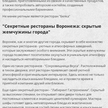
блюдами, приготовленными из свежих и качественных продуктов,
а также попробовать авторские коктейли, созданные
профессиональными барменами.
Не менее уютным является ресторан "Белка"
"Секретные рестораны Воронежа: скрытые
жемчужины города"
Воронеж, как и многие другие города, скрывает в себе множество
секретных ресторанов - уютных и атмосферных заведений,
которые заслуживают особого внимания. Эти скрытые жемчужины
города позволяют посетителям окунуться в уникальную атмосферу
и насладиться неповторимыми блюдами.
Один из таких ресторанов - "Сокровищница Вкуса". Расположенный
в тихом дворике, этот ресторан привлекает своей уютной
атмосферой и оригинальным интерьером. Здесь можно не только
насладиться изысканными блюдами, но и провести время в
приятной компании друзей или близких.
Еще один секретный ресторан - "Лабиринт Гастрономии". Скрытый
за высокими стенами, он открывает свои двери только для
постоянных клиентов и знающих ценителей кулинарии. Мастера-
шефы готовят здесь неповторимые блюда из экзотических
ингредиентов, поражая гостей своим мастерством и изысканным