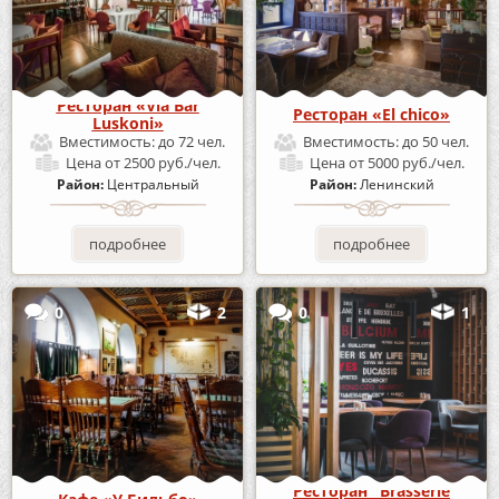
Ресторан «Via Bar
Ресторан «El chico»
Luskoni»
Вместимость:
до 72 чел.
Вместимость:
до 50 чел.
Цена
от 2500 руб./чел.
Цена
от 5000 руб./чел.
Район:
Центральный
Район:
Ленинский
подробнее
подробнее
0
2
0
1
Ресторан "Brasserie