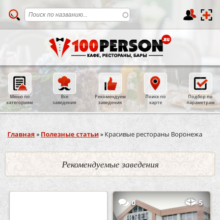
Меню по
Все
Рекомендуем
Поиск по
Подбор по
категориям
заведения
заведения
карте
параметрам
Вы здесь
Главная
»
Полезные статьи
»
Красивые рестораны Воронежа
Рекомендуемые заведения
2
3
0
5