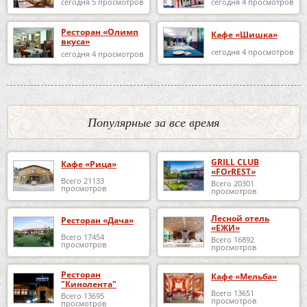
сегодня 5 просмотров
сегодня 4 просмотров
Ресторан «Олимп
Кафе «Шишка»
вкуса»
сегодня 4 просмотров
сегодня 4 просмотров
Популярные за все время
GRILL CLUB
Кафе «Рица»
«FOrREST»
Всего 21133
Всего 20301
просмотров
просмотров
Лесной отель
Ресторан «Дача»
«ЕЖИ»
Всего 17454
Всего 16892
просмотров
просмотров
Ресторан
Кафе «Мельба»
"Кинолента"
Всего 13651
Всего 13695
просмотров
просмотров