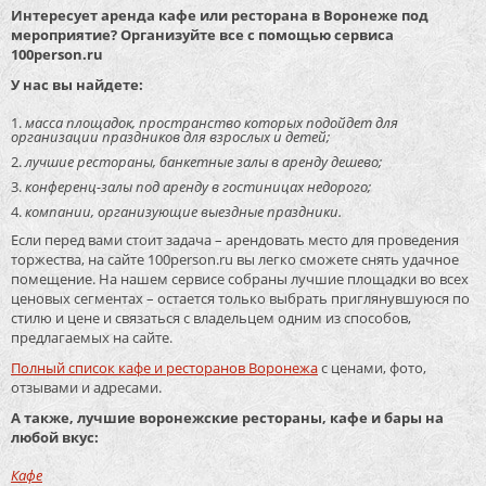
Интересует аренда кафе или ресторана в Воронеже под
мероприятие? Организуйте все с помощью сервиса
100person.ru
У нас вы найдете:
масса площадок, пространство которых подойдет для
организации праздников для взрослых и детей;
лучшие рестораны, банкетные залы в аренду дешево;
конференц-залы под аренду в гостиницах недорого;
компании, организующие выездные праздники.
Если перед вами стоит задача – арендовать место для проведения
торжества, на сайте 100person.ru вы легко сможете снять удачное
помещение. На нашем сервисе собраны лучшие площадки во всех
ценовых сегментах – остается только выбрать приглянувшуюся по
стилю и цене и связаться с владельцем одним из способов,
предлагаемых на сайте.
Полный список кафе и ресторанов Воронежа
с ценами, фото,
отзывами и адресами.
А также, лучшие воронежские рестораны, кафе и бары на
любой вкус:
Кафе