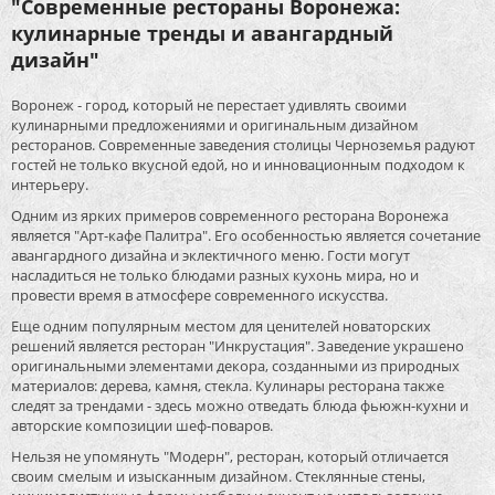
"Современные рестораны Воронежа:
кулинарные тренды и авангардный
дизайн"
Воронеж - город, который не перестает удивлять своими
кулинарными предложениями и оригинальным дизайном
ресторанов. Современные заведения столицы Черноземья радуют
гостей не только вкусной едой, но и инновационным подходом к
интерьеру.
Одним из ярких примеров современного ресторана Воронежа
является "Арт-кафе Палитра". Его особенностью является сочетание
авангардного дизайна и эклектичного меню. Гости могут
насладиться не только блюдами разных кухонь мира, но и
провести время в атмосфере современного искусства.
Еще одним популярным местом для ценителей новаторских
решений является ресторан "Инкрустация". Заведение украшено
оригинальными элементами декора, созданными из природных
материалов: дерева, камня, стекла. Кулинары ресторана также
следят за трендами - здесь можно отведать блюда фьюжн-кухни и
авторские композиции шеф-поваров.
Нельзя не упомянуть "Модерн", ресторан, который отличается
своим смелым и изысканным дизайном. Стеклянные стены,