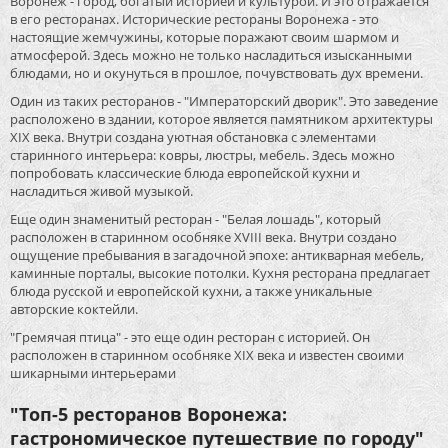
Воронеж - город, богатый историей и культурой. И это отражается
в его ресторанах. Исторические рестораны Воронежа - это
настоящие жемчужины, которые поражают своим шармом и
атмосферой. Здесь можно не только насладиться изысканными
блюдами, но и окунуться в прошлое, почувствовать дух времени.
Один из таких ресторанов - "Императорский дворик". Это заведение
расположено в здании, которое является памятником архитектуры
XIX века. Внутри создана уютная обстановка с элементами
старинного интерьера: ковры, люстры, мебель. Здесь можно
попробовать классические блюда европейской кухни и
насладиться живой музыкой.
Еще один знаменитый ресторан - "Белая лошадь", который
расположен в старинном особняке XVIII века. Внутри создано
ощущение пребывания в загадочной эпохе: антикварная мебель,
каминные порталы, высокие потолки. Кухня ресторана предлагает
блюда русской и европейской кухни, а также уникальные
авторские коктейли.
"Гремячая птица" - это еще один ресторан с историей. Он
расположен в старинном особняке XIX века и известен своими
шикарными интерьерами
"Топ-5 ресторанов Воронежа:
гастрономическое путешествие по городу"