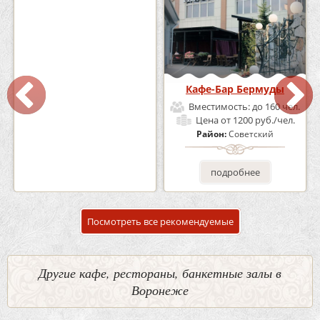
Кафе «Шишка»
Кафе-Бар Бермуды
Вместимость:
до 100 чел.
Вместимость:
до 160 чел.
Цена
от 1700 руб./чел.
Цена
от 1200 руб./чел.
Район:
Советский
Район:
Советский
подробнее
подробнее
Посмотреть все рекомендуемые
Другие кафе, рестораны, банкетные залы в
Воронеже