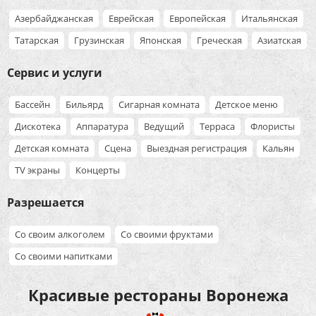
Азербайджанская
Еврейская
Европейская
Итальянская
Татарская
Грузинская
Японская
Греческая
Азиатская
Сервис и услуги
Бассейн
Бильярд
Сигарная комната
Детское меню
Дискотека
Аппаратура
Ведущий
Терраса
Флористы
Детская комната
Сцена
Выездная регистрация
Кальян
TV экраны
Концерты
Разрешается
Со своим алкоголем
Со своими фруктами
Со своими напитками
Красивые рестораны Воронежа