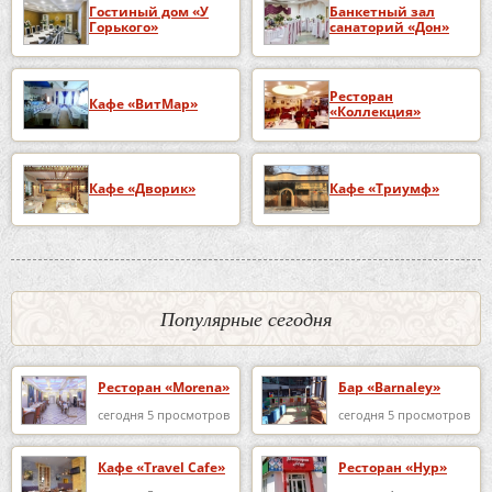
Гостиный дом «У
Банкетный зал
Горького»
санаторий «Дон»
Ресторан
Кафе «ВитМар»
«Коллекция»
Кафе «Дворик»
Кафе «Триумф»
Популярные сегодня
Ресторан «Morena»
Бар «Barnaley»
сегодня 5 просмотров
сегодня 5 просмотров
Кафе «Travel Cafe»
Ресторан «Нур»