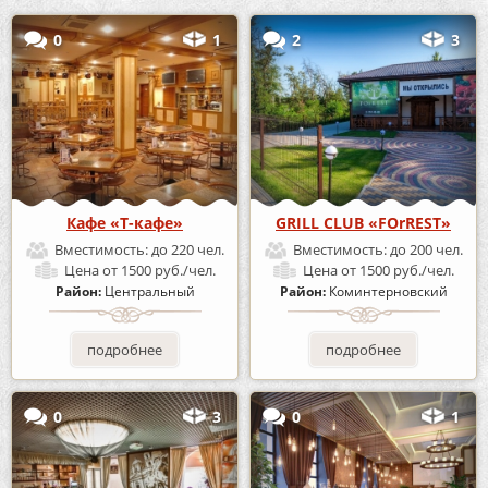
0
1
2
3
Кафе «Т-кафе»
GRILL CLUB «FOrREST»
Вместимость:
до 220 чел.
Вместимость:
до 200 чел.
Цена
от 1500 руб./чел.
Цена
от 1500 руб./чел.
Район:
Центральный
Район:
Коминтерновский
подробнее
подробнее
0
3
0
1