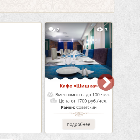
5
2
3
Бар Бермуды
Кафе «Шишка»
мость:
до 160 чел.
Вместимость:
до 100 чел.
от 1200 руб./чел.
Цена
от 1700 руб./чел.
он:
Советский
Район:
Советский
одробнее
подробнее