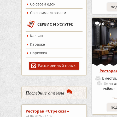
Со своей едой
по
Со своим алкоголем
0
СЕРВИС И УСЛУГИ:
Кальян
Караоке
Парковка
Расширенный поиск
Рестора
Вместим
Цена
о
Район:
Последние отзывы
по
Ресторан «Стрекоза»
24.04.2026 - 17:09