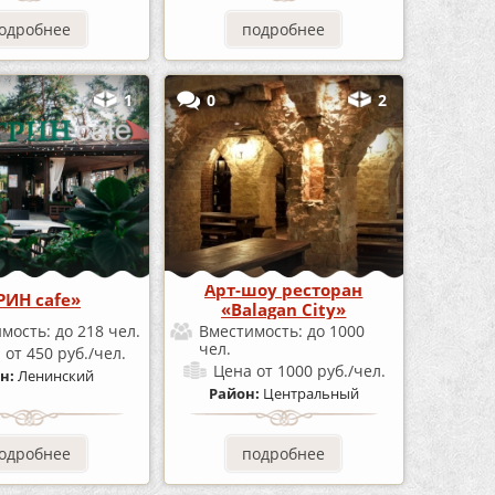
одробнее
подробнее
1
0
2
Арт-шоу ресторан
РИН cafe»
«Balagan City»
имость:
до 218 чел.
Вместимость:
до 1000
чел.
а
от 450 руб./чел.
Цена
от 1000 руб./чел.
н:
Ленинский
Район:
Центральный
одробнее
подробнее