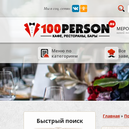
Мы в соц. сетях:
МЕРО
какой п
Меню по
Все
категориям
заве
Вы здесь
Главная
»
По
Быстрый поиск