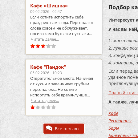
Кафе «Шишка»
Подбор ка
09.02.2026 - 02:47
Если хотите испортить себе
Интересует 
праздник, вам сюда. Персонал от
слова совсем не обслуживает,
У нас вы най
носила сама бутылки пустые и
приносила полные.
Читать далее...
масса площ
лучшие рес
конференц-з
компании, 
Кафе "Пандок"
Если перед в
05.02.2026 - 10:23
удачное поме
Отвратительное место. Начиная
приглянувшую
от кухни и заканчивая грубым
персоналом... Не хотите
Полный списо
испортить себе время-лучше
выберите что-то другое..
Читать далее...
А также, лу
Кафе
Рестораны
Бары
Все отзывы
Банкетные за