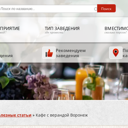
ПРИЯТИЕ
ТИП ЗАВЕДЕНИЯ
ВМЕСТИМ
овод?
где провести?
сколько персон?
Рекомендуем
По
дения
заведения
ка
лезные статьи
»
Кафе с верандой Воронеж