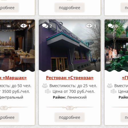
дробнее
подробнее
п
1
2
1
0
н «Маршак»
Ресторан «Стрекоза»
«Г
ость:
до 50 чел.
Вместимость:
до 25 чел.
Вмест
т 3500 руб./чел.
Цена
от 700 руб./чел.
Цен
Центральный
Район:
Ленинский
Райо
дробнее
подробнее
п