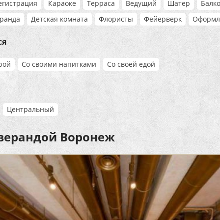
егистрация
Караоке
Терраса
Ведущий
Шатер
Балк
ранда
Детская комната
Флористы
Фейерверк
Оформл
ся
рой
Со своими напитками
Со своей едой
Центральный
 верандой Воронеж