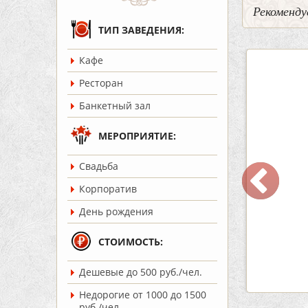
Рекоменду
ТИП ЗАВЕДЕНИЯ:
Кафе
5
2
3
Ресторан
Банкетный зал
МЕРОПРИЯТИЕ:
Cвадьба
ар Бермуды
Кафе «Шишка»
Корпоратив
ость:
до 160 чел.
Вместимость:
до 100 чел.
День рождения
т 1200 руб./чел.
Цена
от 1700 руб./чел.
:
Советский
Район:
Советский
СТОИМОСТЬ:
Дешевые до 500 руб./чел.
робнее
подробнее
Недорогие от 1000 до 1500
руб./чел.