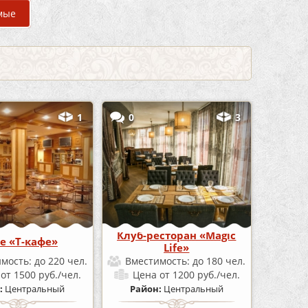
мые
1
0
3
Клуб-ресторан «Magic
е «Т-кафе»
Life»
имость:
до 220 чел.
Вместимость:
до 180 чел.
а
от 1500 руб./чел.
Цена
от 1200 руб./чел.
:
Центральный
Район:
Центральный