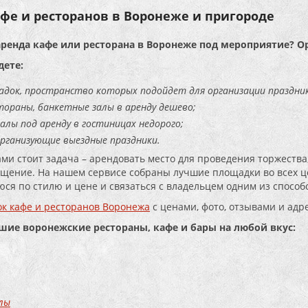
фе и ресторанов в Воронеже и пригороде
аренда кафе или ресторана в Воронеже под мероприятие? О
дете:
адок, пространство которых подойдет для организации праздник
тораны, банкетные залы в аренду дешево;
алы под аренду в гостиницах недорого;
организующие выездные праздники.
ами стоит задача – арендовать место для проведения торжества,
щение. На нашем сервисе собраны лучшие площадки во всех це
ся по стилю и цене и связаться с владельцем одним из способо
к кафе и ресторанов Воронежа
с ценами, фото, отзывами и адр
чшие воронежские рестораны, кафе и бары на любой вкус:
лы