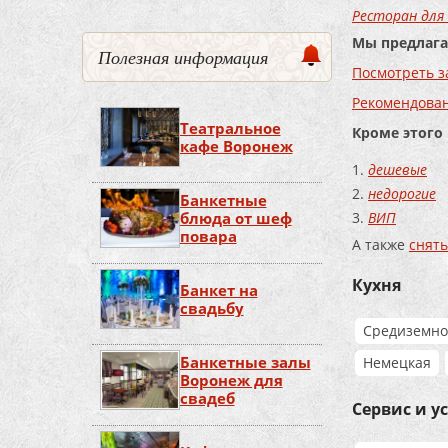
Ресторан для
Мы предлага
Полезная информация
Посмотреть з
Рекомендова
Театральное
Кроме этого
кафе Воронеж
дешевые
недорогие
Банкетные
ВИП
блюда от шеф
повара
А также
снять
Кухня
Банкет на
свадьбу
Средиземно
Банкетные залы
Немецкая
Воронеж для
свадеб
Сервис и у