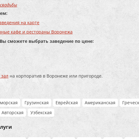
 свадьбы
ем:
аведения на карте
нные кафе и рестораны Воронежа
 Вы сможете выбрать заведение по цене:
 зал
на корпоратив в Воронеже или пригороде.
морская
Грузинская
Еврейская
Американская
Гречес
Авторская
Узбекская
слуги