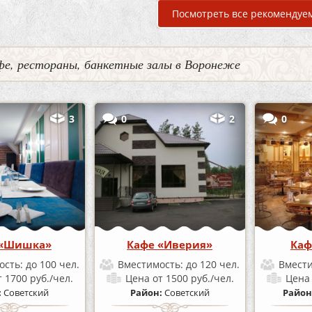
Посмотреть все рекомендуе
фе, рестораны, банкетные залы в Воронеже
3
0
2
0
 «Шишка»
Кафе «Иверия»
Каф
ость:
до 100 чел.
Вместимость:
до 120 чел.
Вмест
т 1700 руб./чел.
Цена
от 1500 руб./чел.
Цен
:
Советский
Район:
Советский
Район