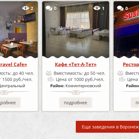
2
0
1
0
ravel Cafe»
Кафе «Тет-А-Тет»
Ресто
ость:
до 40 чел.
Вместимость:
до 50 чел.
Вмест
т 1500 руб./чел.
Цена
от 1000 руб./чел.
Цен
Центральный
Район:
Коминтерновский
Район
дробнее
подробнее
п
Еще заведения в Воронеж