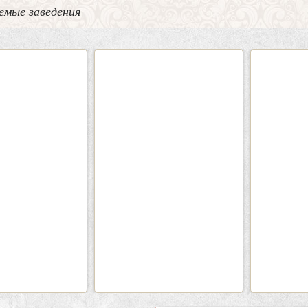
емые заведения
2
3
0
Кафе «Шишка»
Кафе-
Вместимость:
до 100 чел.
Вмести
Цена
от 1700 руб./чел.
Цена
Район:
Советский
Рай
подробнее
п