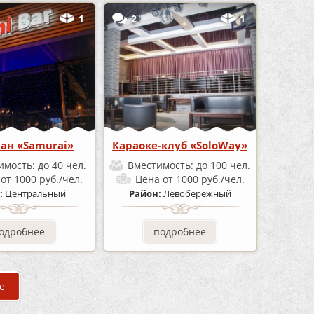
1
2
1
ран «Samurai»
Караоке-клуб «SoloWay»
имость:
до 40 чел.
Вместимость:
до 100 чел.
а
от 1000 руб./чел.
Цена
от 1000 руб./чел.
:
Центральный
Район:
Левобережный
одробнее
подробнее
е