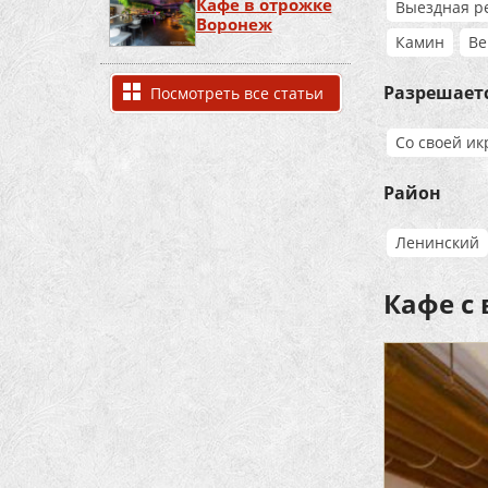
Кафе в отрожке
Выездная р
Воронеж
Камин
Ве
Разрешает
Посмотреть все статьи
Со своей ик
Район
Ленинский
Кафе с