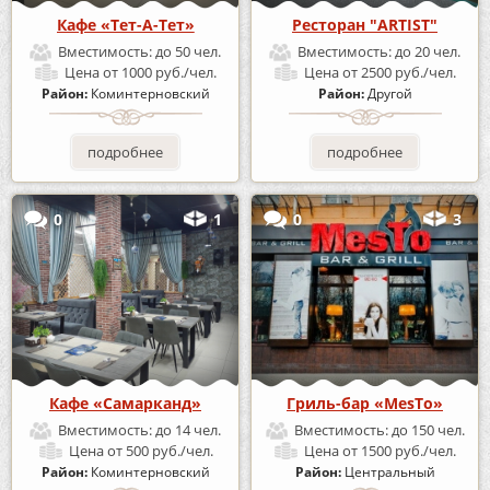
Кафе «Тет-А-Тет»
Ресторан "ARTIST"
Вместимость:
до 50 чел.
Вместимость:
до 20 чел.
Цена
от 1000 руб./чел.
Цена
от 2500 руб./чел.
Район:
Коминтерновский
Район:
Другой
подробнее
подробнее
0
1
0
3
Кафе «Самарканд»
Гриль-бар «MesTo»
Вместимость:
до 14 чел.
Вместимость:
до 150 чел.
Цена
от 500 руб./чел.
Цена
от 1500 руб./чел.
Район:
Коминтерновский
Район:
Центральный