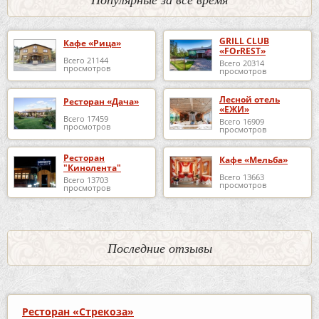
GRILL CLUB
Кафе «Рица»
«FOrREST»
Всего 21144
Всего 20314
просмотров
просмотров
Лесной отель
Ресторан «Дача»
«ЕЖИ»
Всего 17459
Всего 16909
просмотров
просмотров
Ресторан
Кафе «Мельба»
"Кинолента"
Всего 13663
Всего 13703
просмотров
просмотров
Последние отзывы
Ресторан «Стрекоза»