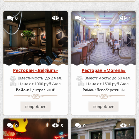
0
з
2
1
Ресторан «Belgium»
Ресторан «Morena»
Вместимость:
до 2 чел.
Вместимость:
до 50 чел.
Цена
от 1000 руб./чел.
Цена
от 1500 руб./чел.
Район:
Центральный
Район:
Левобережный
подробнее
подробнее
0
3
0
1