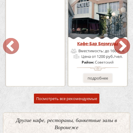
Кафе «Шишка»
Кафе-Бар Бермуды
Вместимость:
до 100 чел.
Вместимость:
до 160 чел.
Цена
от 1700 руб./чел.
Цена
от 1200 руб./чел.
Район:
Советский
Район:
Советский
подробнее
подробнее
Посмотреть все рекомендуемые
Другие кафе, рестораны, банкетные залы в
Воронеже