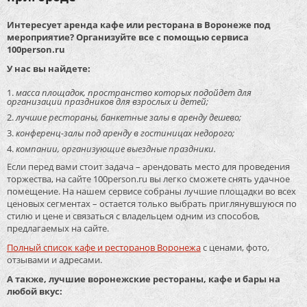
Интересует аренда кафе или ресторана в Воронеже под
мероприятие? Организуйте все с помощью сервиса
100person.ru
У нас вы найдете:
масса площадок, пространство которых подойдет для
организации праздников для взрослых и детей;
лучшие рестораны, банкетные залы в аренду дешево;
конференц-залы под аренду в гостиницах недорого;
компании, организующие выездные праздники.
Если перед вами стоит задача – арендовать место для проведения
торжества, на сайте 100person.ru вы легко сможете снять удачное
помещение. На нашем сервисе собраны лучшие площадки во всех
ценовых сегментах – остается только выбрать приглянувшуюся по
стилю и цене и связаться с владельцем одним из способов,
предлагаемых на сайте.
Полный список кафе и ресторанов Воронежа
с ценами, фото,
отзывами и адресами.
А также, лучшие воронежские рестораны, кафе и бары на
любой вкус: