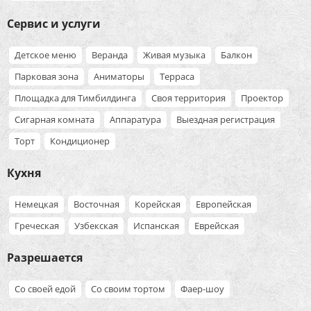
Сервис и услуги
Детское меню
Веранда
Живая музыка
Балкон
Парковая зона
Аниматоры
Терраса
Площадка для Тимбилдинга
Своя территория
Проектор
Сигарная комната
Аппаратура
Выездная регистрация
Торт
Кондиционер
Кухня
Немецкая
Восточная
Корейская
Европейская
Греческая
Узбекская
Испанская
Еврейская
Разрешается
Со своей едой
Со своим тортом
Фаер-шоу