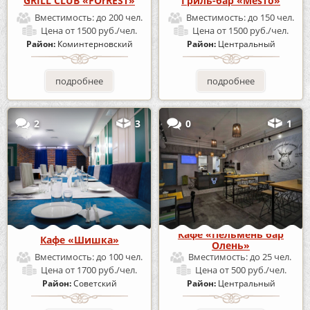
GRILL CLUB «FOrREST»
Гриль-бар «MesTo»
Вместимость:
до 200 чел.
Вместимость:
до 150 чел.
Цена
от 1500 руб./чел.
Цена
от 1500 руб./чел.
Район:
Коминтерновский
Район:
Центральный
подробнее
подробнее
2
3
0
1
Кафе «Пельмень бар
Кафе «Шишка»
Олень»
Вместимость:
до 100 чел.
Вместимость:
до 25 чел.
Цена
от 1700 руб./чел.
Цена
от 500 руб./чел.
Район:
Советский
Район:
Центральный