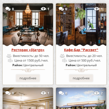
0
1
0
1
Ресторан «Dja+go»
Кафе-Бар "Рассвет"
Вместимость:
до 50 чел.
Вместимость:
до 20 чел.
Цена
от 1500 руб./чел.
Цена
от 500 руб./чел.
Район:
Центральный
Район:
Центральный
подробнее
подробнее
0
1
0
2