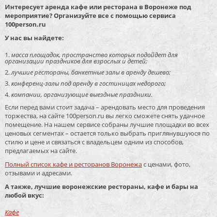
Интересует аренда кафе или ресторана в Воронеже под
мероприятие? Организуйте все с помощью сервиса
100person.ru
У нас вы найдете:
масса площадок, пространство которых подойдет для
организации праздников для взрослых и детей;
лучшие рестораны, банкетные залы в аренду дешево;
конференц-залы под аренду в гостиницах недорого;
компании, организующие выездные праздники.
Если перед вами стоит задача – арендовать место для проведения
торжества, на сайте 100person.ru вы легко сможете снять удачное
помещение. На нашем сервисе собраны лучшие площадки во всех
ценовых сегментах – остается только выбрать приглянувшуюся по
стилю и цене и связаться с владельцем одним из способов,
предлагаемых на сайте.
Полный список кафе и ресторанов Воронежа
с ценами, фото,
отзывами и адресами.
А также, лучшие воронежские рестораны, кафе и бары на
любой вкус:
Кафе