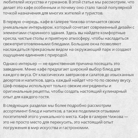
любителей искусства и гурманов. В этой статье мы рассмотрим, что
делает это кафе особенным и почему оно стало такой популярной
точкой назначения для многих жителей и туристов.
В первую очередь, кафе в галерее Чижова отличается своим
уникальным интерьером, который сочетает современный дизайн с
элементами старинного здания. Здесь вы найдете комфортные
кресла, чистые столы и приятную атмосферу, чтобы насладиться
свежеприготовленными блюдами. Большие окна позволяют
наслаждаться прекрасным видом на окружающий парк и создают
ощущение единения с природой.
Однако интерьер — не единственная причина посещать это
заведение. Меню кафе предлагает широкий выбор блюд для
каждого вкуса. От классических завтраков и салатов до изысканных
десертов и напитков, здесь каждый найдет что-то по своему вкусу.
Шеф-повары используют только свежие ингредиенты и
оригинальные рецепты, чтобы создать настоящий кулинарный
опыт для каждого гостя.
В следующих разделах мы более подробно рассмотрим
ассортимент блюд и напитков, а также поделимся отзывами
посетителей этого уникального места. Кафе в галерее Чижова —
это не просто место для перекусить, это настоящий опыт
погружения в мир искусства и гастрономии.