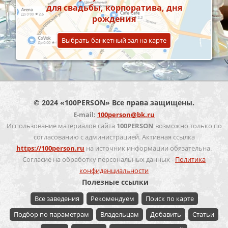
для свадьбы, корпоратива, дня
рождения
Выбрать банкетный зал на карте
© 2024 «100PERSON» Все права защищены.
E-mail:
100person@bk.ru
Использование материалов сайта
100PERSON
возможно только по
согласованию с администрацией. Активная ссылка
https://100person.ru
на источник информации обязательна.
Согласие на обработку персональных данных -
Политика
конфиденциальности
Полезные ссылки
Все заведения
Рекомендуем
Поиск по карте
Подбор по параметрам
Владельцам
Добавить
Статьи