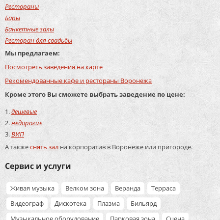
Рестораны
Бары
Банкетные залы
Ресторан для свадьбы
Мы предлагаем:
Посмотреть заведения на карте
Рекомендованные кафе и рестораны Воронежа
Кроме этого Вы сможете выбрать заведение по цене:
дешевые
недорогие
ВИП
А также
снять зал
на корпоратив в Воронеже или пригороде.
Сервис и услуги
Живая музыка
Велком зона
Веранда
Терраса
Видеограф
Дискотека
Плазма
Бильярд
Музыкальное оборудование
Парковая зона
Сцена