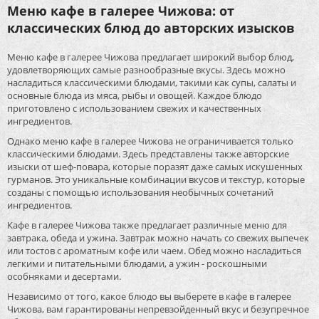
Меню кафе в галерее Чижова: от
классических блюд до авторских изысков
Меню кафе в галерее Чижова предлагает широкий выбор блюд,
удовлетворяющих самые разнообразные вкусы. Здесь можно
насладиться классическими блюдами, такими как супы, салаты и
основные блюда из мяса, рыбы и овощей. Каждое блюдо
приготовлено с использованием свежих и качественных
ингредиентов.
Однако меню кафе в галерее Чижова не ограничивается только
классическими блюдами. Здесь представлены также авторские
изыски от шеф-повара, которые поразят даже самых искушенных
гурманов. Это уникальные комбинации вкусов и текстур, которые
созданы с помощью использования необычных сочетаний
ингредиентов.
Кафе в галерее Чижова также предлагает различные меню для
завтрака, обеда и ужина. Завтрак можно начать со свежих выпечек
или тостов с ароматным кофе или чаем. Обед можно насладиться
легкими и питательными блюдами, а ужин - роскошными
особняками и десертами.
Независимо от того, какое блюдо вы выберете в кафе в галерее
Чижова, вам гарантированы непревзойденный вкус и безупречное