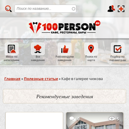
Меню по
Все
Рекомендуем
Поиск по
Подбор по
категориям
заведения
заведения
карте
параметрам
Вы здесь
Главная
»
Полезные статьи
»
Кафе в галерее чижова
Рекомендуемые заведения
2
3
0
5