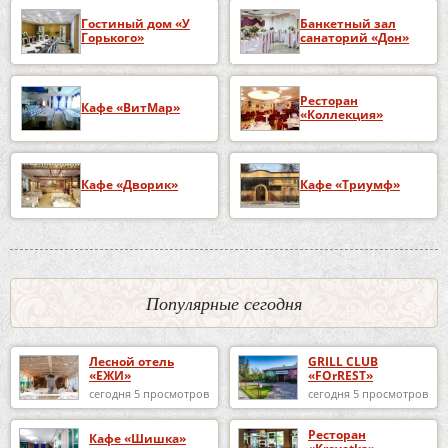
Гостиный дом «У
Банкетный зал
Горького»
санаторий «Дон»
Ресторан
Кафе «ВитМар»
«Коллекция»
Кафе «Дворик»
Кафе «Триумф»
Популярные сегодня
Лесной отель
GRILL CLUB
«ЕЖИ»
«FOrREST»
сегодня 5 просмотров
сегодня 5 просмотров
Ресторан
Кафе «Шишка»