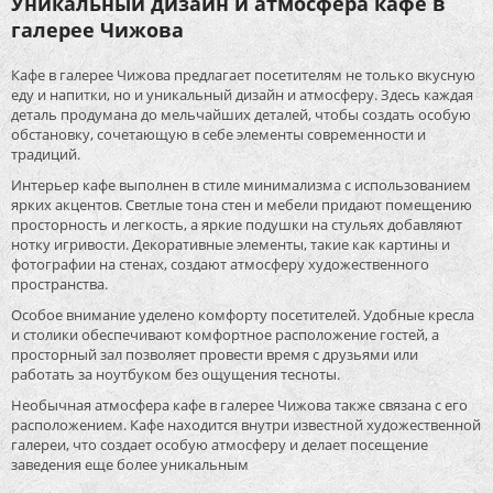
Уникальный дизайн и атмосфера кафе в
галерее Чижова
Кафе в галерее Чижова предлагает посетителям не только вкусную
еду и напитки, но и уникальный дизайн и атмосферу. Здесь каждая
деталь продумана до мельчайших деталей, чтобы создать особую
обстановку, сочетающую в себе элементы современности и
традиций.
Интерьер кафе выполнен в стиле минимализма с использованием
ярких акцентов. Светлые тона стен и мебели придают помещению
просторность и легкость, а яркие подушки на стульях добавляют
нотку игривости. Декоративные элементы, такие как картины и
фотографии на стенах, создают атмосферу художественного
пространства.
Особое внимание уделено комфорту посетителей. Удобные кресла
и столики обеспечивают комфортное расположение гостей, а
просторный зал позволяет провести время с друзьями или
работать за ноутбуком без ощущения тесноты.
Необычная атмосфера кафе в галерее Чижова также связана с его
расположением. Кафе находится внутри известной художественной
галереи, что создает особую атмосферу и делает посещение
заведения еще более уникальным