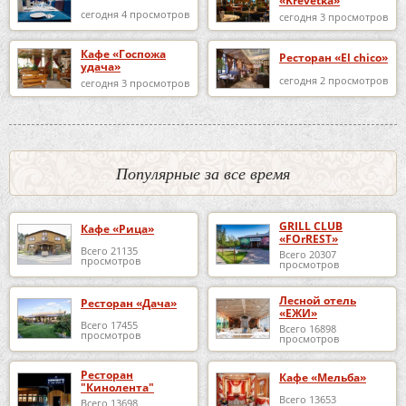
«Krevetka»
сегодня 4 просмотров
сегодня 3 просмотров
Кафе «Госпожа
Ресторан «El chico»
удача»
сегодня 2 просмотров
сегодня 3 просмотров
Популярные за все время
GRILL CLUB
Кафе «Рица»
«FOrREST»
Всего 21135
Всего 20307
просмотров
просмотров
Лесной отель
Ресторан «Дача»
«ЕЖИ»
Всего 17455
Всего 16898
просмотров
просмотров
Ресторан
Кафе «Мельба»
"Кинолента"
Всего 13653
Всего 13698