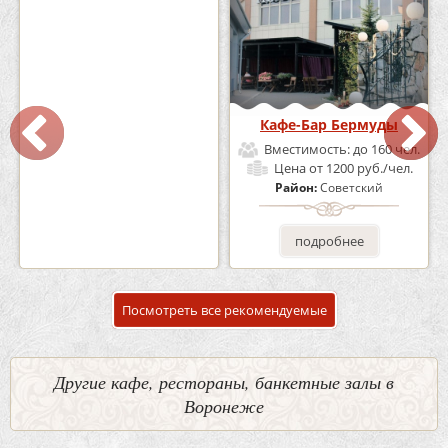
Кафе «Шишка»
Кафе-Бар Бермуды
Вместимость:
до 100 чел.
Вместимость:
до 160 чел.
Цена
от 1700 руб./чел.
Цена
от 1200 руб./чел.
Район:
Советский
Район:
Советский
подробнее
подробнее
Посмотреть все рекомендуемые
Другие кафе, рестораны, банкетные залы в
Воронеже