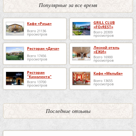
Популярные за все время
GRILL CLUB
Кафе «Рица»
«FOrREST»
Всего 21136
Всего 20309
просмотров
просмотров
Лесной отель
Ресторан «Дача»
«ЕЖИ»
Всего 17456
Всего 16900
просмотров
просмотров
Ресторан
Кафе «Мельба»
"Кинолента"
Всего 13655
Всего 13700
просмотров
просмотров
Последние отзывы