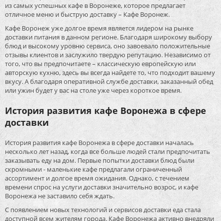
из самых успешных кафе в Воронеже, которое предлагает
отличное меню и быструю доставку – Кафе Воронеж.
Кафе Воронеж уже долгое время является лидером на рынке
доставки питания в данном регионе. Благодаря широкому выбору
блюд и высокому уровню сервиса, оно завоевало положительные
отзывы клиентов и заслужило твердую репутацию. Независимо от
того, что вы предпочитаете – классическую европейскую или
авторскую кухню, здесь вы всегда найдете то, что подходит вашему
вкусу. А благодаря оперативной службе доставки, заказанный обед
или ужин будет у вас на столе уже через короткое время.
История развития кафе Воронежа в сфере
доставки
История развития кафе Воронежа в сфере доставки началась
несколько лет назад, когда все больше людей стали предпочитать
заказывать еду на дом. Первые попытки доставки блюд были
скромными - маленькие кафе предлагали ограниченный
ассортимент и долгое время ожидания. Однако, с течением
времени спрос на услуги доставки значительно возрос, и кафе
Воронежа не заставило себя ждать.
С появлением новых технологий и сервисов доставки еда стала
доступной всем жителям города. Кафе Воронежа активно внедряли