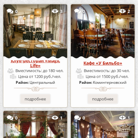
0
3
0
2
Клуб-ресторан «Magic
Кафе «У Бильбо»
Life»
Вместимость:
до 180 чел.
Вместимость:
до 30 чел.
Цена
от 1200 руб./чел.
Цена
от 1500 руб./чел.
Район:
Центральный
Район:
Коминтерновский
подробнее
подробнее
0
1
0
1