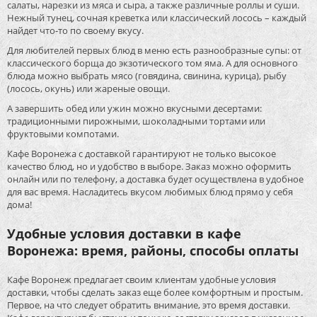
салаты, нарезки из мяса и сыра, а также различные роллы и суши.
Нежный тунец, сочная креветка или классический лосось – каждый
найдет что-то по своему вкусу.
Для любителей первых блюд в меню есть разнообразные супы: от
классического борща до экзотического том яма. А для основного
блюда можно выбрать мясо (говядина, свинина, курица), рыбу
(лосось, окунь) или жареные овощи.
А завершить обед или ужин можно вкусными десертами:
традиционными пирожными, шоколадными тортами или
фруктовыми компотами.
Кафе Воронежа с доставкой гарантируют не только высокое
качество блюд, но и удобство в выборе. Заказ можно оформить
онлайн или по телефону, а доставка будет осуществлена в удобное
для вас время. Насладитесь вкусом любимых блюд прямо у себя
дома!
Удобные условия доставки в кафе
Воронежа: время, районы, способы оплаты
Кафе Воронеж предлагает своим клиентам удобные условия
доставки, чтобы сделать заказ еще более комфортным и простым.
Первое, на что следует обратить внимание, это время доставки.