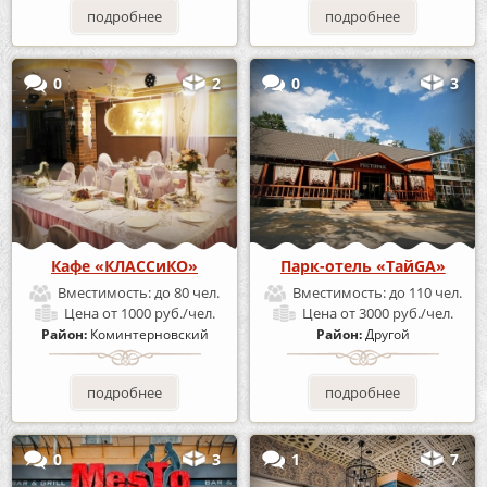
подробнее
подробнее
0
2
0
3
Кафе «КЛАССиКО»
Парк-отель «ТайGA»
Вместимость:
до 80 чел.
Вместимость:
до 110 чел.
Цена
от 1000 руб./чел.
Цена
от 3000 руб./чел.
Район:
Коминтерновский
Район:
Другой
подробнее
подробнее
0
3
1
7