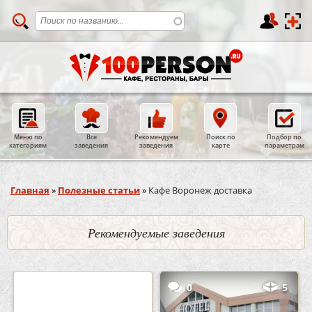
Меню по
Все
Рекомендуем
Поиск по
Подбор по
категориям
заведения
заведения
карте
параметрам
Вы здесь
Главная
»
Полезные статьи
»
Кафе Воронеж доставка
Рекомендуемые заведения
2
3
0
5