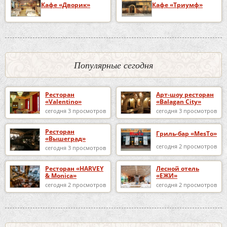
Кафе «Дворик»
Кафе «Триумф»
Популярные сегодня
Ресторан
Арт-шоу ресторан
«Valentino»
«Balagan City»
сегодня 3 просмотров
сегодня 3 просмотров
Ресторан
Гриль-бар «MesTo»
«Вышеград»
сегодня 2 просмотров
сегодня 3 просмотров
Ресторан «HARVEY
Лесной отель
& Monica»
«ЕЖИ»
сегодня 2 просмотров
сегодня 2 просмотров