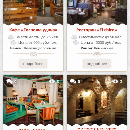
Кафе «Госпожа удача»
Ресторан «El chico»
Вместимость:
до 25 чел.
Вместимость:
до 50 чел.
Цена
от 600 руб./чел.
Цена
от 5000 руб./чел.
Район:
Железнодорожный
Район:
Ленинский
подробнее
подробнее
0
3
0
2
Арт-шоу ресторан