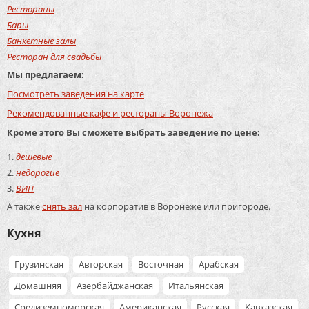
Рестораны
Бары
Банкетные залы
Ресторан для свадьбы
Мы предлагаем:
Посмотреть заведения на карте
Рекомендованные кафе и рестораны Воронежа
Кроме этого Вы сможете выбрать заведение по цене:
дешевые
недорогие
ВИП
А также
снять зал
на корпоратив в Воронеже или пригороде.
Кухня
Грузинская
Авторская
Восточная
Арабская
Домашняя
Азербайджанская
Итальянская
Средиземноморская
Американская
Русская
Кавказская