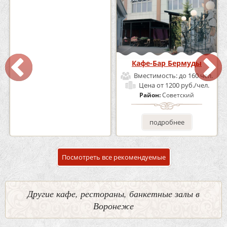
Кафе «Шишка»
Кафе-Бар Бермуды
Вместимость:
до 100 чел.
Вместимость:
до 160 чел.
Цена
от 1700 руб./чел.
Цена
от 1200 руб./чел.
Район:
Советский
Район:
Советский
подробнее
подробнее
Посмотреть все рекомендуемые
Другие кафе, рестораны, банкетные залы в
Воронеже