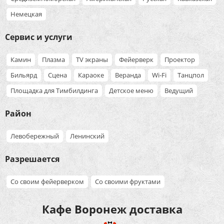
Немецкая
Сервис и услуги
Камин
Плазма
TV экраны
Фейерверк
Проектор
Бильярд
Сцена
Караоке
Веранда
Wi-Fi
Танцпол
Площадка для Тимбилдинга
Детское меню
Ведущий
Район
Левобережный
Ленинский
Разрешается
Со своим фейерверком
Со своими фруктами
Кафе Воронеж доставка