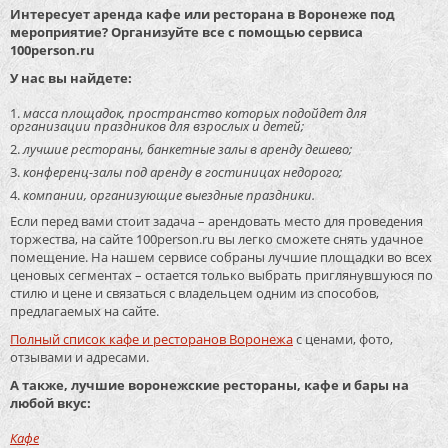
Интересует аренда кафе или ресторана в Воронеже под
мероприятие? Организуйте все с помощью сервиса
100person.ru
У нас вы найдете:
масса площадок, пространство которых подойдет для
организации праздников для взрослых и детей;
лучшие рестораны, банкетные залы в аренду дешево;
конференц-залы под аренду в гостиницах недорого;
компании, организующие выездные праздники.
Если перед вами стоит задача – арендовать место для проведения
торжества, на сайте 100person.ru вы легко сможете снять удачное
помещение. На нашем сервисе собраны лучшие площадки во всех
ценовых сегментах – остается только выбрать приглянувшуюся по
стилю и цене и связаться с владельцем одним из способов,
предлагаемых на сайте.
Полный список кафе и ресторанов Воронежа
с ценами, фото,
отзывами и адресами.
А также, лучшие воронежские рестораны, кафе и бары на
любой вкус:
Кафе