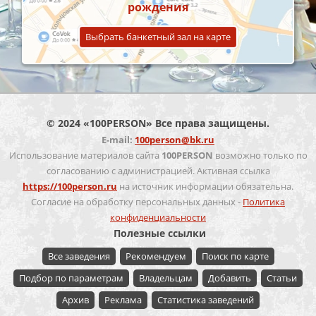
рождения
Выбрать банкетный зал на карте
© 2024 «100PERSON» Все права защищены.
E-mail:
100person@bk.ru
Использование материалов сайта
100PERSON
возможно только по
согласованию с администрацией. Активная ссылка
https://100person.ru
на источник информации обязательна.
Согласие на обработку персональных данных -
Политика
конфиденциальности
Полезные ссылки
Все заведения
Рекомендуем
Поиск по карте
Подбор по параметрам
Владельцам
Добавить
Статьи
Архив
Реклама
Статистика заведений