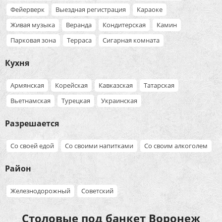
Фейерверк
Выездная регистрация
Караоке
Живая музыка
Веранда
Кондитерская
Камин
Парковая зона
Терраса
Сигарная комната
Кухня
Армянская
Корейская
Кавказская
Татарская
Вьетнамская
Турецкая
Украинская
Разрешается
Со своей едой
Со своими напитками
Со своим алкоголем
Район
Железнодорожный
Советский
Столовые под банкет Воронеж