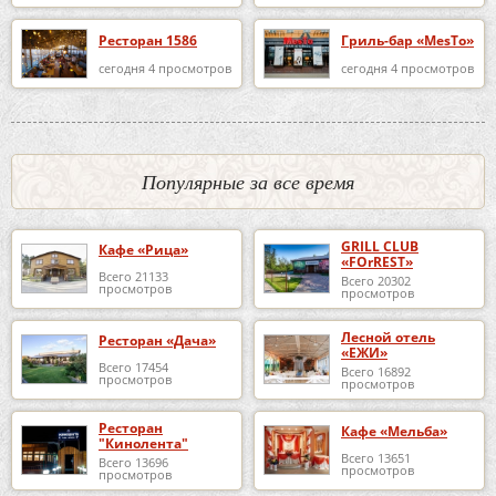
Ресторан 1586
Гриль-бар «MesTo»
сегодня 4 просмотров
сегодня 4 просмотров
Популярные за все время
GRILL CLUB
Кафе «Рица»
«FOrREST»
Всего 21133
Всего 20302
просмотров
просмотров
Лесной отель
Ресторан «Дача»
«ЕЖИ»
Всего 17454
Всего 16892
просмотров
просмотров
Ресторан
Кафе «Мельба»
"Кинолента"
Всего 13651
Всего 13696
просмотров
просмотров