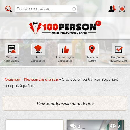
Меню по
Все
Рекомендуем
Поиск по
Подбор по
категориям
заведения
заведения
карте
параметрам
Вы здесь
Главная
»
Полезные статьи
»
Столовые под банкет Воронеж
северный район
Рекомендуемые заведения
0
5
2
3