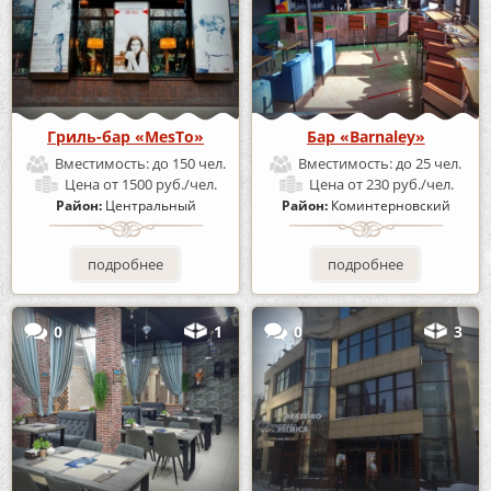
Гриль-бар «MesTo»
Бар «Barnaley»
Вместимость:
до 150 чел.
Вместимость:
до 25 чел.
Цена
от 1500 руб./чел.
Цена
от 230 руб./чел.
Район:
Центральный
Район:
Коминтерновский
подробнее
подробнее
0
1
0
3