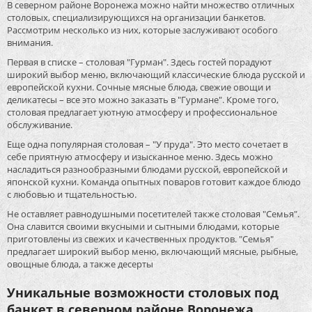
В северном районе Воронежа можно найти множество отличных
столовых, специализирующихся на организации банкетов.
Рассмотрим несколько из них, которые заслуживают особого
внимания.
Первая в списке – столовая "Гурман". Здесь гостей порадуют
широкий выбор меню, включающий классические блюда русской и
европейской кухни. Сочные мясные блюда, свежие овощи и
деликатесы – все это можно заказать в "Гурмане". Кроме того,
столовая предлагает уютную атмосферу и профессиональное
обслуживание.
Еще одна популярная столовая – "У пруда". Это место сочетает в
себе приятную атмосферу и изысканное меню. Здесь можно
насладиться разнообразными блюдами русской, европейской и
японской кухни. Команда опытных поваров готовит каждое блюдо
с любовью и тщательностью.
Не оставляет равнодушными посетителей также столовая "Семья".
Она славится своими вкусными и сытными блюдами, которые
приготовлены из свежих и качественных продуктов. "Семья"
предлагает широкий выбор меню, включающий мясные, рыбные,
овощные блюда, а также десерты
Уникальные возможности столовых под
банкет в северном районе Воронежа