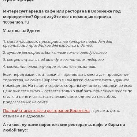
Интересует аренда кафе или ресторана в Воронеже под
мероприятие? Организуйте все с помощью сервиса
100person.ru
У нас вы найдете:
масса площадок, пространство которых подойдет для
организации праздников для взрослых и детей;
лучшие рестораны, банкетные залы в аренду дешево;
конференц-залы под аренду в гостиницах недорого;
компании, организующие выездные праздники.
Если перед вами стоит задача – арендовать место для проведения
торжества, на сайте 100person.ru вы легко сможете снять удачное
помещение. На нашем сервисе собраны лучшие площадки во всех
ценовых сегментах – остается только выбрать приглянувшуюся по
стилю и цене и связаться с владельцем одним из способов,
предлагаемых на сайте.
Полный список кафе и ресторанов Воронежа
с ценами, фото,
отзывами и адресами.
А также, лучшие воронежские рестораны, кафе и бары на
любой вкус: