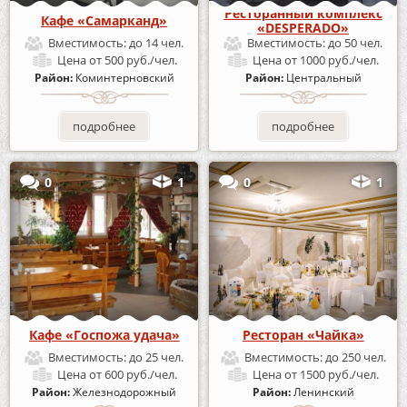
Ресторанный комплекс
Кафе «Самарканд»
«DESPERADO»
Вместимость:
до 14 чел.
Вместимость:
до 50 чел.
Цена
от 500 руб./чел.
Цена
от 1000 руб./чел.
Район:
Коминтерновский
Район:
Центральный
подробнее
подробнее
0
1
0
1
Кафе «Госпожа удача»
Ресторан «Чайка»
Вместимость:
до 25 чел.
Вместимость:
до 250 чел.
Цена
от 600 руб./чел.
Цена
от 1500 руб./чел.
Район:
Железнодорожный
Район:
Ленинский