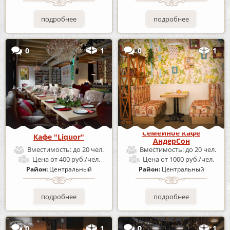
подробнее
подробнее
0
1
0
1
Семейное кафе
Кафе "Liquor"
АндерСон
Вместимость:
до 20 чел.
Вместимость:
до 20 чел.
Цена
от 400 руб./чел.
Цена
от 1000 руб./чел.
Район:
Центральный
Район:
Центральный
подробнее
подробнее
0
1
0
1