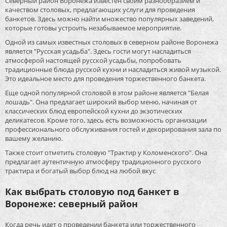
Северный район Воронежа известен своим разнообразием и
качеством столовых, предлагающих услуги для проведения
банкетов. Здесь можно найти множество популярных заведений,
которые готовы устроить незабываемое мероприятие.
Одной из самых известных столовых в северном районе Воронежа
является "Русская усадьба". Здесь гости могут насладиться
атмосферой настоящей русской усадьбы, попробовать
традиционные блюда русской кухни и насладиться живой музыкой.
Это идеальное место для проведения торжественного банкета.
Еще одной популярной столовой в этом районе является "Белая
лошадь". Она предлагает широкий выбор меню, начиная от
классических блюд европейской кухни до экзотических
деликатесов. Кроме того, здесь есть возможность организации
профессионального обслуживания гостей и декорирования зала по
вашему желанию.
Также стоит отметить столовую "Трактир у Коломенского". Она
предлагает аутентичную атмосферу традиционного русского
трактира и богатый выбор блюд на любой вкус
Как выбрать столовую под банкет в
Воронеже: северный район
Когда речь идет о проведении банкета или торжественного