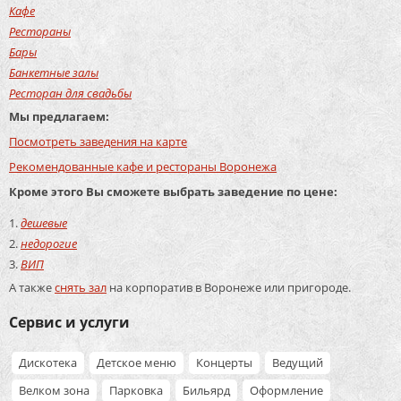
Кафе
Рестораны
Бары
Банкетные залы
Ресторан для свадьбы
Мы предлагаем:
Посмотреть заведения на карте
Рекомендованные кафе и рестораны Воронежа
Кроме этого Вы сможете выбрать заведение по цене:
дешевые
недорогие
ВИП
А также
снять зал
на корпоратив в Воронеже или пригороде.
Сервис и услуги
Дискотека
Детское меню
Концерты
Ведущий
Велком зона
Парковка
Бильярд
Оформление