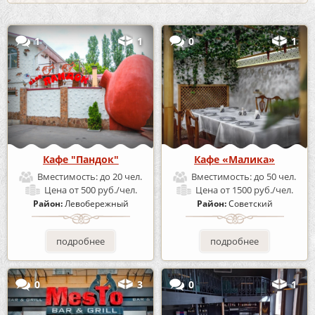
1
1
0
1
Кафе "Пандок"
Кафе «Малика»
Вместимость:
до 20 чел.
Вместимость:
до 50 чел.
Цена
от 500 руб./чел.
Цена
от 1500 руб./чел.
Район:
Левобережный
Район:
Советский
подробнее
подробнее
0
3
0
1