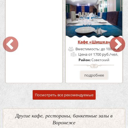
Кафе-Бар Бермуды
Кафе «Шишка»
Вместимость:
до 160 чел.
Вместимость:
до 100 чел.
Цена
от 1200 руб./чел.
Цена
от 1700 руб./чел.
Район:
Советский
Район:
Советский
подробнее
подробнее
Посмотреть все рекомендуемые
Другие кафе, рестораны, банкетные залы в
Воронеже