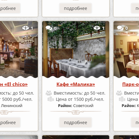
дробнее
подробнее
п
1
0
1
0
н «El chico»
Кафе «Малика»
Парк-о
ость:
до 50 чел.
Вместимость:
до 50 чел.
Вмест
т 5000 руб./чел.
Цена
от 1500 руб./чел.
Цен
:
Ленинский
Район:
Советский
Район:
дробнее
подробнее
п