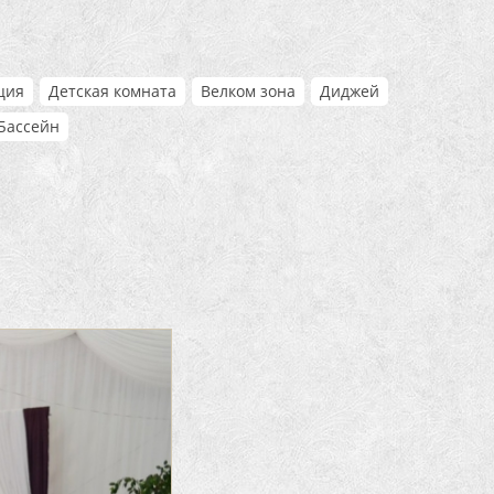
ция
Детская комната
Велком зона
Диджей
Бассейн