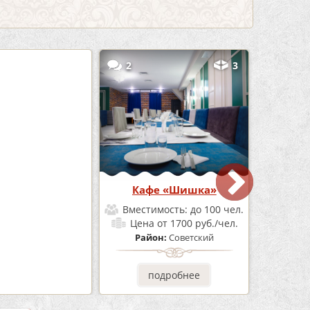
5
2
3
Бар Бермуды
Кафе «Шишка»
мость:
до 160 чел.
Вместимость:
до 100 чел.
от 1200 руб./чел.
Цена
от 1700 руб./чел.
он:
Советский
Район:
Советский
одробнее
подробнее