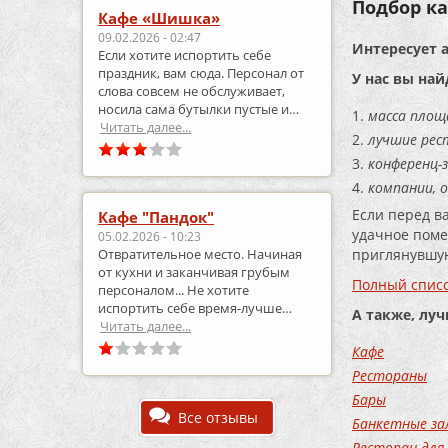
Подбор ка
Кафе «Шишка»
09.02.2026 - 02:47
Интересует 
Если хотите испортить себе
праздник, вам сюда. Персонал от
У нас вы най
слова совсем не обслуживает,
носила сама бутылки пустые и
масса площ
приносила полные.
Читать далее...
лучшие рес
конференц-з
компании, 
Если перед в
Кафе "Пандок"
удачное поме
05.02.2026 - 10:23
приглянувшую
Отвратительное место. Начиная
от кухни и заканчивая грубым
Полный списо
персоналом... Не хотите
испортить себе время-лучше
А также, лу
выберите что-то другое..
Читать далее...
Кафе
Рестораны
Бары
Все отзывы
Банкетные за
Ресторан для