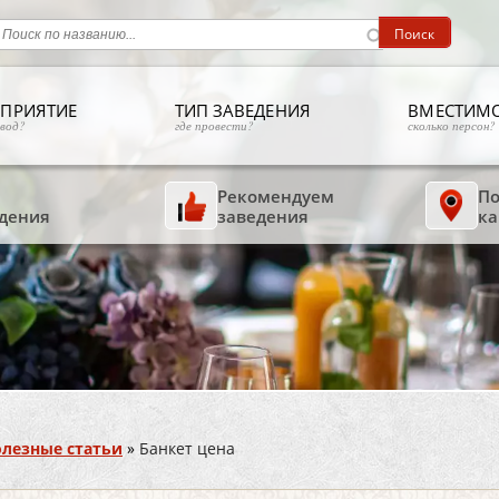
ПРИЯТИЕ
ТИП ЗАВЕДЕНИЯ
ВМЕСТИМ
овод?
где провести?
сколько персон?
Рекомендуем
По
дения
заведения
ка
лезные статьи
»
Банкет цена