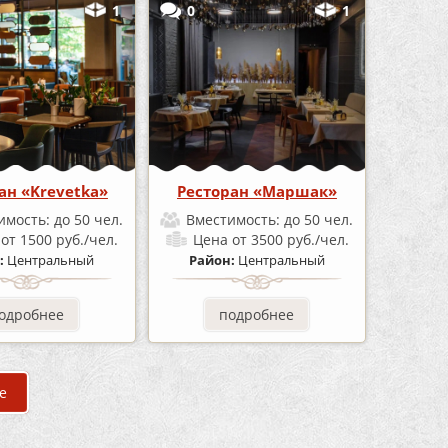
1
0
1
ан «Krevetka»
Ресторан «Маршак»
имость:
до 50 чел.
Вместимость:
до 50 чел.
а
от 1500 руб./чел.
Цена
от 3500 руб./чел.
:
Центральный
Район:
Центральный
одробнее
подробнее
е