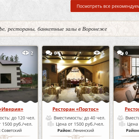
Посмотреть все рекомендуе
фе, рестораны, банкетные залы в Воронеже
2
0
5
0
«Иверия»
Ресторан «Портос»
Ресто
ость:
до 120 чел.
Вместимость:
до 40 чел.
Вмест
т 1500 руб./чел.
Цена
от 1500 руб./чел.
Цен
:
Советский
Район:
Ленинский
Район