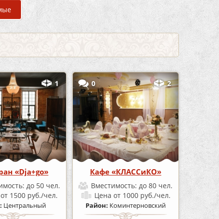
мые
1
0
2
ран «Dja+go»
Кафе «КЛАССиКО»
имость:
до 50 чел.
Вместимость:
до 80 чел.
а
от 1500 руб./чел.
Цена
от 1000 руб./чел.
:
Центральный
Район:
Коминтерновский