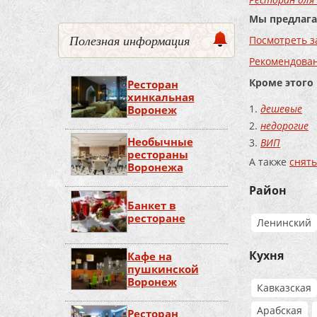
Мы предлага
Полезная информация
Посмотреть з
Рекомендова
Кроме этого
Ресторан
хинкальная
дешевые
Воронеж
недорогие
Необычные
ВИП
рестораны
А также
снять
Воронежа
Район
Банкет в
ресторане
Ленинский
Кухня
Кафе на
пушкинской
Воронеж
Кавказская
Арабская
Ресторан