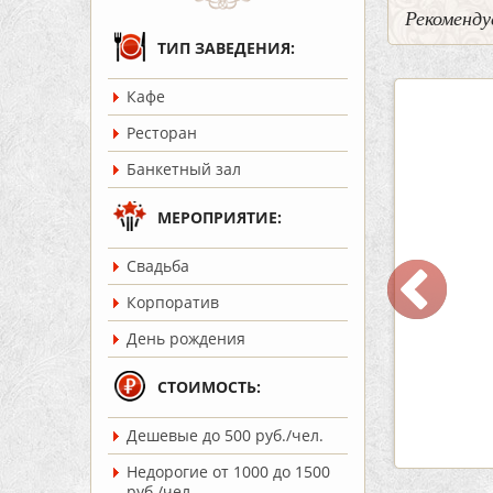
Рекоменду
ТИП ЗАВЕДЕНИЯ:
Кафе
5
2
3
Ресторан
Банкетный зал
МЕРОПРИЯТИЕ:
Cвадьба
ар Бермуды
Кафе «Шишка»
Корпоратив
ость:
до 160 чел.
Вместимость:
до 100 чел.
День рождения
т 1200 руб./чел.
Цена
от 1700 руб./чел.
:
Советский
Район:
Советский
СТОИМОСТЬ:
Дешевые до 500 руб./чел.
робнее
подробнее
Недорогие от 1000 до 1500
руб./чел.