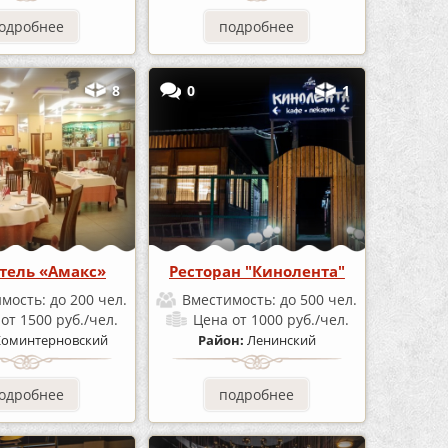
одробнее
подробнее
8
0
1
тель «Амакс»
Ресторан "Кинолента"
имость:
до 200 чел.
Вместимость:
до 500 чел.
а
от 1500 руб./чел.
Цена
от 1000 руб./чел.
Коминтерновский
Район:
Ленинский
одробнее
подробнее