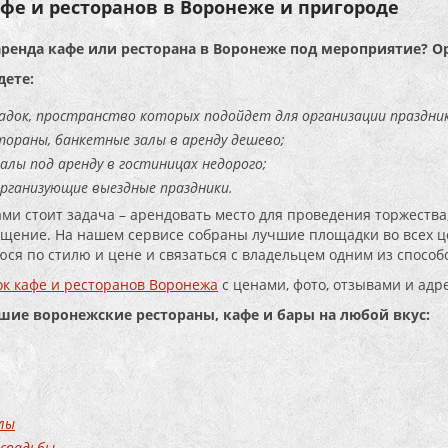
фе и ресторанов в Воронеже и пригороде
аренда кафе или ресторана в Воронеже под мероприятие? О
дете:
адок, пространство которых подойдет для организации праздник
тораны, банкетные залы в аренду дешево;
алы под аренду в гостиницах недорого;
организующие выездные праздники.
ами стоит задача – арендовать место для проведения торжества,
щение. На нашем сервисе собраны лучшие площадки во всех це
ся по стилю и цене и связаться с владельцем одним из способо
к кафе и ресторанов Воронежа
с ценами, фото, отзывами и адр
чшие воронежские рестораны, кафе и бары на любой вкус:
лы
 свадьбы