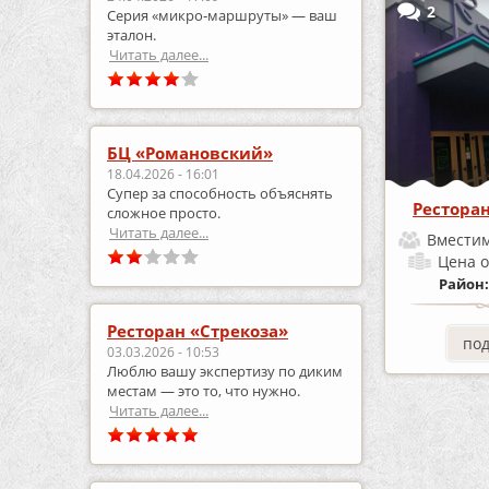
2
Серия «микро‑маршруты» — ваш
эталон.
Читать далее...
БЦ «Романовский»
18.04.2026 - 16:01
Супер за способность объяснять
Рестора
сложное просто.
Читать далее...
Вместим
Цена
о
Район
Ресторан «Стрекоза»
по
03.03.2026 - 10:53
Люблю вашу экспертизу по диким
местам — это то, что нужно.
Читать далее...