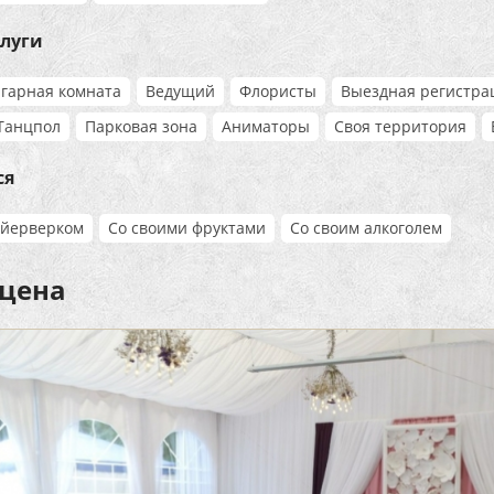
слуги
гарная комната
Ведущий
Флористы
Выездная регистра
Танцпол
Парковая зона
Аниматоры
Своя территория
ся
ейерверком
Со своими фруктами
Со своим алкоголем
 цена