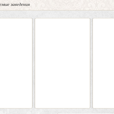
емые заведения
2
3
0
Кафе «Шишка»
Кафе-
Вместимость:
до 100 чел.
Вмести
Цена
от 1700 руб./чел.
Цена
Район:
Советский
Рай
подробнее
п