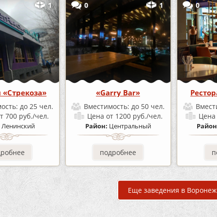
1
0
1
0
н «Стрекоза»
«Garry Bar»
Рестор
ость:
до 25 чел.
Вместимость:
до 50 чел.
Вмест
т 700 руб./чел.
Цена
от 1200 руб./чел.
Цен
:
Ленинский
Район:
Центральный
Район
дробнее
подробнее
п
Еще заведения в Воронеж