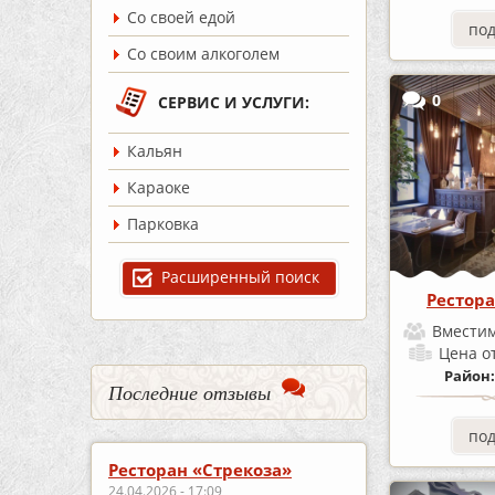
Со своей едой
по
Со своим алкоголем
0
СЕРВИС И УСЛУГИ:
Кальян
Караоке
Парковка
Расширенный поиск
Рестора
Вместим
Цена
о
Район
Последние отзывы
по
Ресторан «Стрекоза»
24.04.2026 - 17:09