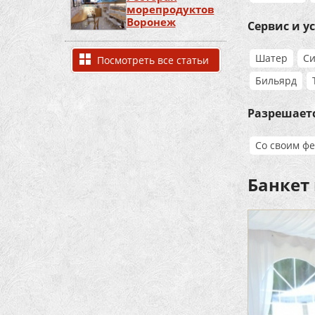
морепродуктов
Воронеж
Сервис и у
Шатер
Си
Посмотреть все статьи
Бильярд
Разрешает
Со своим ф
Банкет