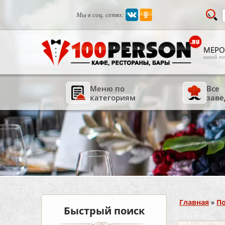
Мы в соц. сетях:
МЕРО
какой п
Меню по
Все
категориям
заве
Вы здесь
Главная
»
По
Быстрый поиск