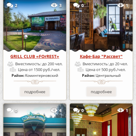
2
3
0
1
GRILL CLUB «FOrREST»
Кафе-Бар "Рассвет"
Вместимость:
до 200 чел.
Вместимость:
до 20 чел.
Цена
от 1500 руб./чел.
Цена
от 500 руб./чел.
Район:
Коминтерновский
Район:
Центральный
подробнее
подробнее
0
4
0
1