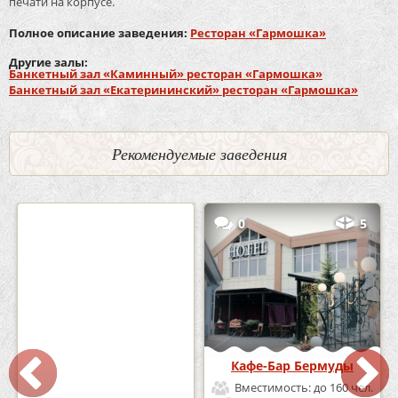
печати на корпусе.
Полное описание заведения:
Ресторан «Гармошка»
Другие залы:
Банкетный зал «Каминный» ресторан «Гармошка»
Банкетный зал «Екатерининский» ресторан «Гармошка»
Рекомендуемые заведения
2
3
0
5
Кафе «Шишка»
Кафе-Бар Бермуды
Вместимость:
до 100 чел.
Вместимость:
до 160 чел.