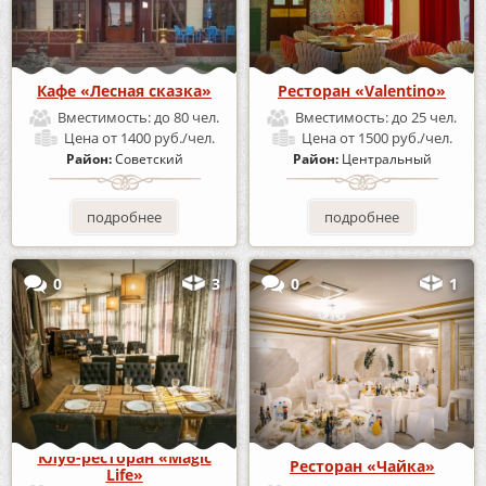
Кафе «Лесная сказка»
Ресторан «Valentino»
Вместимость:
до 80 чел.
Вместимость:
до 25 чел.
Цена
от 1400 руб./чел.
Цена
от 1500 руб./чел.
Район:
Советский
Район:
Центральный
подробнее
подробнее
0
3
0
1
Клуб-ресторан «Magic
Ресторан «Чайка»
Life»