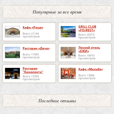
Популярные за все время
GRILL CLUB
Кафе «Рица»
«FOrREST»
Всего 21144
Всего 20315
просмотров
просмотров
Лесной отель
Ресторан «Дача»
«ЕЖИ»
Всего 17459
Всего 16910
просмотров
просмотров
Ресторан
Кафе «Мельба»
"Кинолента"
Всего 13666
Всего 13704
просмотров
просмотров
Последние отзывы