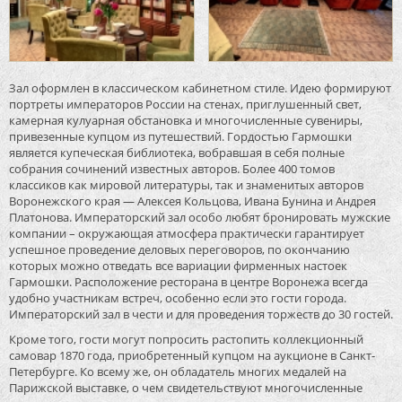
Зал оформлен в классическом кабинетном стиле. Идею формируют
портреты императоров России на стенах, приглушенный свет,
камерная кулуарная обстановка и многочисленные сувениры,
привезенные купцом из путешествий. Гордостью Гармошки
является купеческая библиотека, вобравшая в себя полные
собрания сочинений известных авторов. Более 400 томов
классиков как мировой литературы, так и знаменитых авторов
Воронежского края — Алексея Кольцова, Ивана Бунина и Андрея
Платонова. Императорский зал особо любят бронировать мужские
компании – окружающая атмосфера практически гарантирует
успешное проведение деловых переговоров, по окончанию
которых можно отведать все вариации фирменных настоек
Гармошки. Расположение ресторана в центре Воронежа всегда
удобно участникам встреч, особенно если это гости города.
Императорский зал в чести и для проведения торжеств до 30 гостей.
Кроме того, гости могут попросить растопить коллекционный
самовар 1870 года, приобретенный купцом на аукционе в Санкт-
Петербурге. Ко всему же, он обладатель многих медалей на
Парижской выставке, о чем свидетельствуют многочисленные