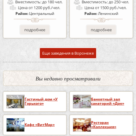
Вместимость:
до 180 чел.
Вместимость:
до 250 чел.
Цена
от 1200 руб./чел.
Цена
от 1500 руб./чел.
Район:
Центральный
Район:
Ленинский
подробнее
подробнее
Еще заведения в Воронеже
Вы недавно просматривали
Гостиный дом «У
Банкетный зал
Горького»
санаторий «Дон»
Ресторан
Кафе «ВитМар»
«Коллекция»