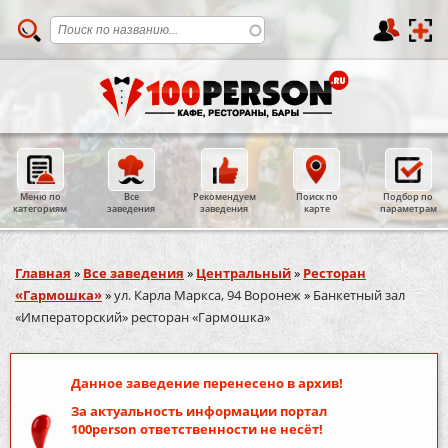
Меню по
Все
Рекомендуем
Поиск по
Подбор по
категориям
заведения
заведения
карте
параметрам
Вы здесь
Главная
»
Все заведения
»
Центральный
»
Ресторан
«Гармошка»
»
ул. Карла Маркса, 94 Воронеж
»
Банкетный зал
«Императорский» ресторан «Гармошка»
Данное заведение перенесено в архив!
За актуальность информации портал
100person
ответственности не несёт!