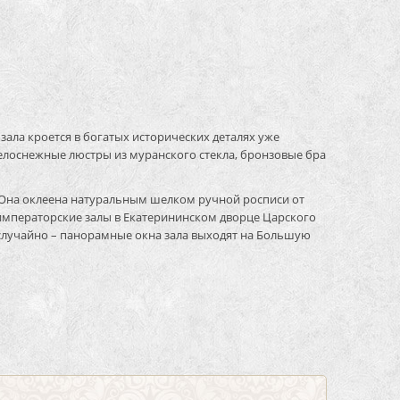
ала кроется в богатых исторических деталях уже
белоснежные люстры из муранского стекла, бронзовые бра
 Она оклеена натуральным шелком ручной росписи от
императорские залы в Екатерининском дворце Царского
е случайно – панорамные окна зала выходят на Большую