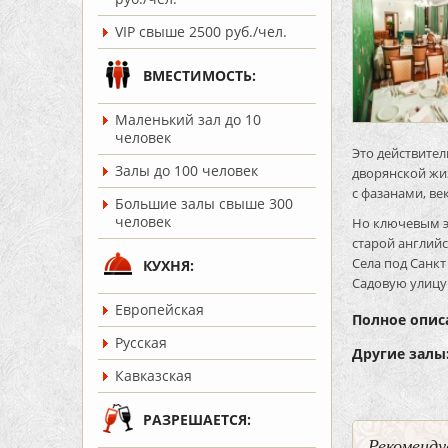
VIP свыше 2500 руб./чел.
ВМЕСТИМОСТЬ:
Маленький зал до 10
человек
Это действител
Залы до 100 человек
дворянской жиз
с фазанами, ве
Большие залы свыше 300
человек
Но ключевым э
старой англий
Села под Санкт
КУХНЯ:
Садовую улицу
Европейская
Полное опис
Русская
Другие залы
Кавказская
РАЗРЕШАЕТСЯ:
Рекоменду