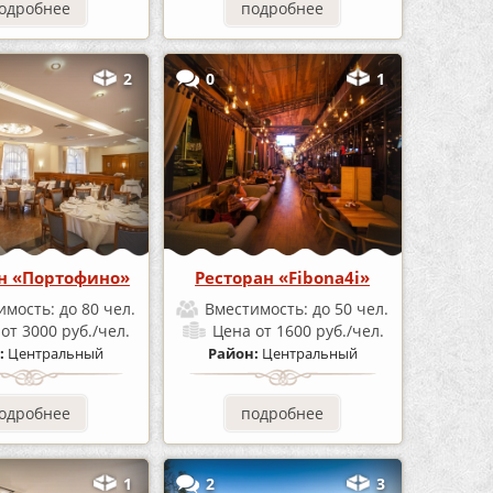
одробнее
подробнее
2
0
1
н «Портофино»
Ресторан «Fibona4i»
имость:
до 80 чел.
Вместимость:
до 50 чел.
а
от 3000 руб./чел.
Цена
от 1600 руб./чел.
:
Центральный
Район:
Центральный
одробнее
подробнее
1
2
3