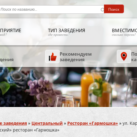
ПРИЯТИЕ
ТИП ЗАВЕДЕНИЯ
ВМЕСТИМ
овод?
где провести?
сколько персон?
Рекомендуем
По
дения
заведения
ка
е заведения
»
Центральный
»
Ресторан «Гармошка»
»
ул. Ка
ский» ресторан «Гармошка»