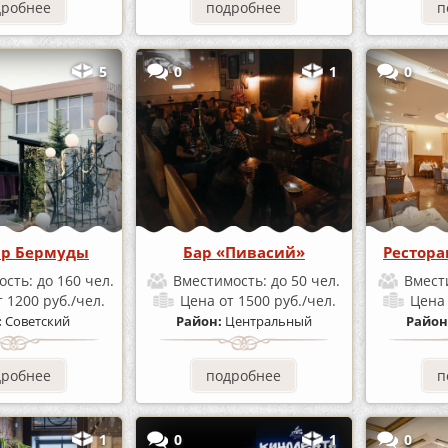
дробнее
подробнее
п
5
0
1
0
ар Бермуды
Бар «Пивасий»
Рестора
ость:
до 160 чел.
Вместимость:
до 50 чел.
Вмест
т 1200 руб./чел.
Цена
от 1500 руб./чел.
Цен
:
Советский
Район:
Центральный
Район
дробнее
подробнее
п
1
0
1
0