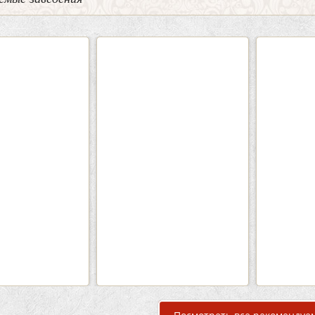
0
5
2
Кафе-Бар Бермуды
Каф
Вместимость:
до 160 чел.
Вмести
Цена
от 1200 руб./чел.
Цена
Район:
Советский
Рай
подробнее
п