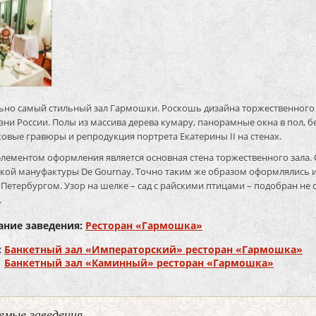
ьно самый стильный зал Гармошки. Роскошь дизайна торжественного з
ни России. Полы из массива дерева кумару, панорамные окна в пол, 
ковые гравюры и репродукция портрета Екатерины II на стенах.
лементом оформления является основная стена торжественного зала.
ской мануфактуры De Gournay. Точно таким же образом оформлялись 
 Петербургом. Узор на шелке – сад с райскими птицами – подобран н
.
ание заведения:
Ресторан «Гармошка»
:
Банкетный зал «Императорский» ресторан «Гармошка»
Банкетный зал «Каминный» ресторан «Гармошка»
емые заведения