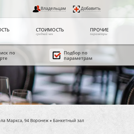
Владельцам
Добавить
ОСТЬ
СТОИМОСТЬ
ПРОЧИЕ
средний чек
параметры
иск по
Подбор по
рте
параметрам
рла Маркса, 94 Воронеж
»
Банкетный зал