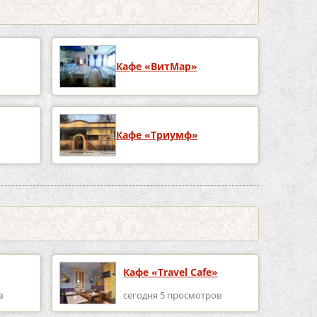
Кафе «ВитМар»
Кафе «Триумф»
Кафе «Travel Cafe»
в
сегодня 5 просмотров