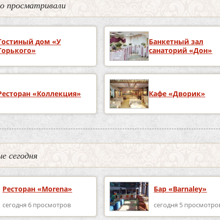
но просматривали
Гостиный дом «У
Банкетный зал
Горького»
санаторий «Дон»
Ресторан «Коллекция»
Кафе «Дворик»
е сегодня
Ресторан «Morena»
Бар «Barnaley»
сегодня 6 просмотров
сегодня 5 просмотро