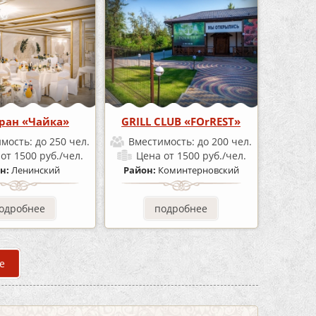
ран «Чайка»
GRILL CLUB «FOrREST»
имость:
до 250 чел.
Вместимость:
до 200 чел.
а
от 1500 руб./чел.
Цена
от 1500 руб./чел.
н:
Ленинский
Район:
Коминтерновский
одробнее
подробнее
е