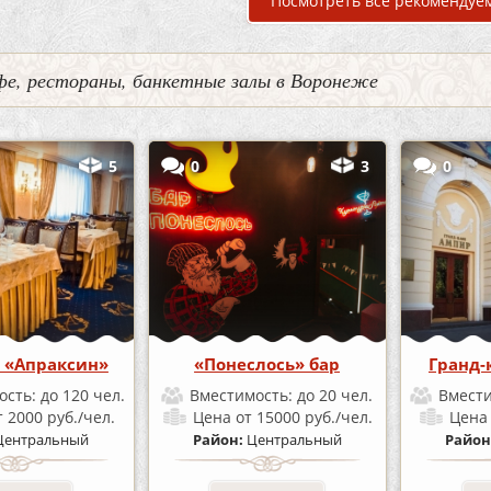
Посмотреть все рекомендуе
фе, рестораны, банкетные залы в Воронеже
5
0
3
0
 «Апраксин»
«Понеслось» бар
Гранд-
ость:
до 120 чел.
Вместимость:
до 20 чел.
Вмест
т 2000 руб./чел.
Цена
от 15000 руб./чел.
Цен
Центральный
Район:
Центральный
Район