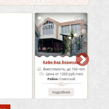
3
0
5
е «Шишка»
Кафе-Бар Бермуды
мость:
до 100 чел.
Вместимость:
до 160 чел.
от 1700 руб./чел.
Цена
от 1200 руб./чел.
он:
Советский
Район:
Советский
одробнее
подробнее