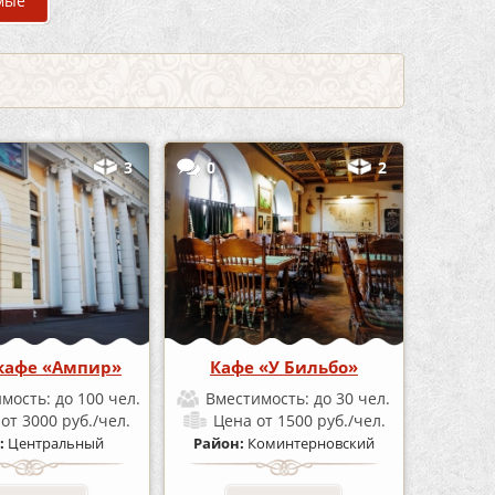
мые
3
0
2
кафе «Ампир»
Кафе «У Бильбо»
имость:
до 100 чел.
Вместимость:
до 30 чел.
а
от 3000 руб./чел.
Цена
от 1500 руб./чел.
:
Центральный
Район:
Коминтерновский