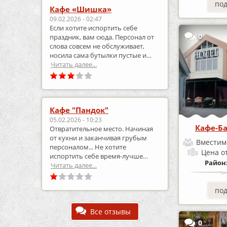
по
Кафе «Шишка»
09.02.2026 - 02:47
Если хотите испортить себе
0
праздник, вам сюда. Персонал от
слова совсем не обслуживает,
носила сама бутылки пустые и
приносила полные.
Читать далее...
Кафе "Пандок"
05.02.2026 - 10:23
Кафе-Б
Отвратительное место. Начиная
от кухни и заканчивая грубым
Вместим
персоналом... Не хотите
Цена
о
испортить себе время-лучше
Район
выберите что-то другое..
Читать далее...
по
Все отзывы
0