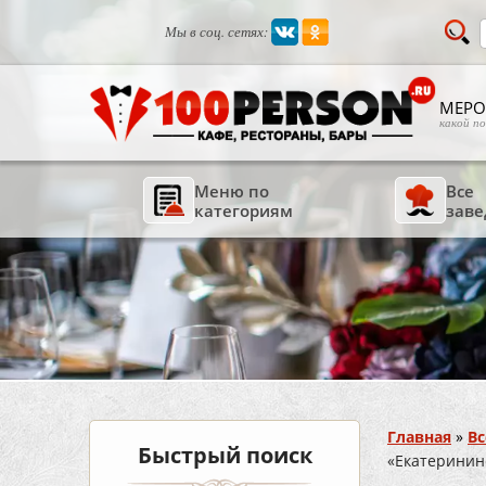
Мы в соц. сетях:
МЕРО
какой п
Меню по
Все
категориям
заве
Вы здесь
Главная
»
Вс
Быстрый поиск
«Екатеринин