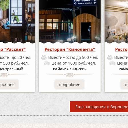
р "Рассвет"
Ресторан "Кинолента"
Ресто
ость:
до 20 чел.
Вместимость:
до 500 чел.
Вмест
т 500 руб./чел.
Цена
от 1000 руб./чел.
Цен
Центральный
Район:
Ленинский
Райо
дробнее
подробнее
п
Еще заведения в Воронеж