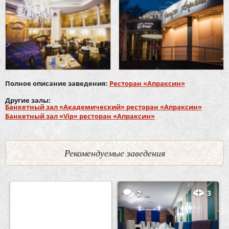
Полное описание заведения:
Ресторан «Апраксин»
Другие залы:
Банкетный зал «Академический» ресторан «Апраксин»
Банкетный зал «Vip» ресторан «Апраксин»
Рекомендуемые заведения
0
5
2
3