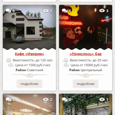
0
2
0
3
Кафе «Иверия»
«Понеслось» бар
Вместимость:
до 120 чел.
Вместимость:
до 20 чел.
Цена
от 1500 руб./чел.
Цена
от 15000 руб./чел.
Район:
Советский
Район:
Центральный
подробнее
подробнее
0
2
0
1