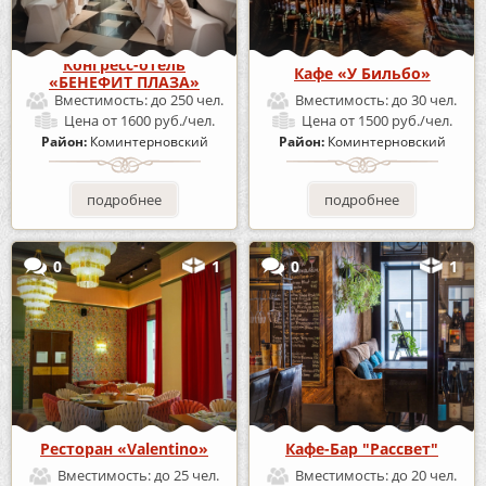
Конгресс-отель
Кафе «У Бильбо»
«БЕНЕФИТ ПЛАЗА»
Вместимость:
до 250 чел.
Вместимость:
до 30 чел.
Цена
от 1600 руб./чел.
Цена
от 1500 руб./чел.
Район:
Коминтерновский
Район:
Коминтерновский
подробнее
подробнее
0
1
0
1
Ресторан «Valentino»
Кафе-Бар "Рассвет"
Вместимость:
до 25 чел.
Вместимость:
до 20 чел.