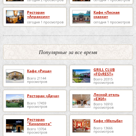
Ресторан
Кафе «Лесная
«Апраксин»
сказка»
сегодня 1 просмотров
сегодня 1 просмотров
Популярные за все время
GRILL CLUB
Кафе «Рица»
«FOrREST»
Всего 21144
Всего 20315
просмотров
просмотров
Лесной отель
Ресторан «Дача»
«ЕЖИ»
Всего 17459
Всего 16910
просмотров
просмотров
Ресторан
Кафе «Мельба»
"Кинолента"
Всего 13666
Всего 13704
просмотров
просмотров