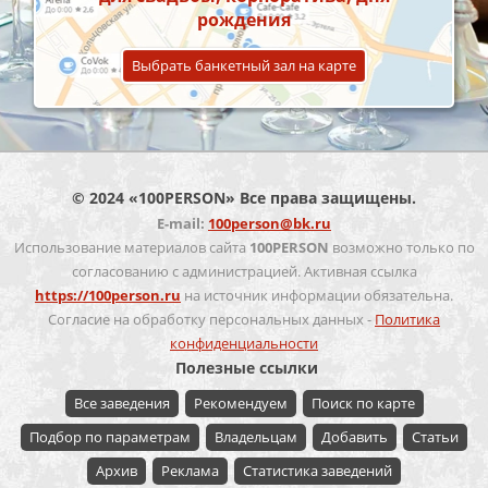
рождения
Выбрать банкетный зал на карте
© 2024 «100PERSON» Все права защищены.
E-mail:
100person@bk.ru
Использование материалов сайта
100PERSON
возможно только по
согласованию с администрацией. Активная ссылка
https://100person.ru
на источник информации обязательна.
Согласие на обработку персональных данных -
Политика
конфиденциальности
Полезные ссылки
Все заведения
Рекомендуем
Поиск по карте
Подбор по параметрам
Владельцам
Добавить
Статьи
Архив
Реклама
Статистика заведений