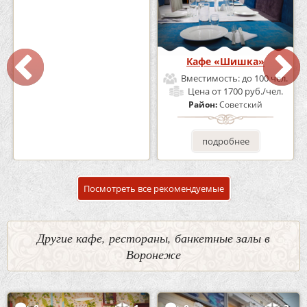
Кафе-Бар Бермуды
Кафе «Шишка»
Вместимость:
до 160 чел.
Вместимость:
до 100 чел.
Цена
от 1200 руб./чел.
Цена
от 1700 руб./чел.
Район:
Советский
Район:
Советский
подробнее
подробнее
Посмотреть все рекомендуемые
Другие кафе, рестораны, банкетные залы в
Воронеже