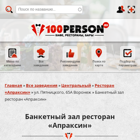
Меню по
Все
Рекомендуем
Поиск по
Подбор по
категориям
заведения
заведения
карте
параметрам
Вы здесь
Главная
»
Все заведения
»
Центральный
»
Ресторан
«Апраксин»
»
ул. Пятницкого, 65А Воронеж
»
Банкетный зал
ресторан «Апраксин»
Банкетный зал ресторан
«Апраксин»