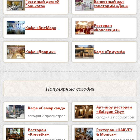
Гостиный дом «У
Банкетный зал
Горького»
санаторий «Дон»
Ресторан
Кафе «ВитМар»
«Коллекция»
Кафе «Дворик»
Кафе «Триумф»
Популярные сегодня
Арт-шоу ресторан
Кафе «Самарканд»
«Balagan City»
сегодня 2 просмотров
сегодня 2 просмотров
Ресторан
Ресторан «HARVEY
«Krevetka»
& Monica»
сегодня 2 просмотров
сегодня 1 просмотров