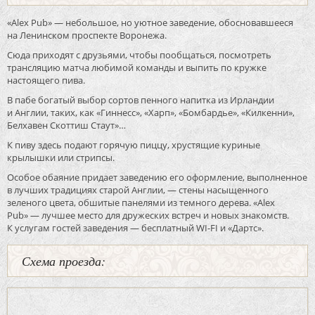
«Alex Pub» — небольшое, но уютное заведение, обосновавшееся
на Ленинском проспекте Воронежа.
Сюда приходят с друзьями, чтобы пообщаться, посмотреть
трансляцию матча любимой команды и выпить по кружке
настоящего пива.
В пабе богатый выбор сортов пенного напитка из Ирландии
и Англии, таких, как «Гиннесс», «Харп», «Бомбардье», «Килкенни»,
Белхавен Скоттиш Стаут»…
К пиву здесь подают горячую пиццу, хрустящие куриные
крылышки или стрипсы.
Особое обаяние придает заведению его оформление, выполненное
в лучших традициях старой Англии, — стены насыщенного
зеленого цвета, обшитые панелями из темного дерева. «Alex
Pub» — лучшее место для дружеских встреч и новых знакомств.
К услугам гостей заведения — бесплатный WI-FI и «Дартс».
Схема проезда: