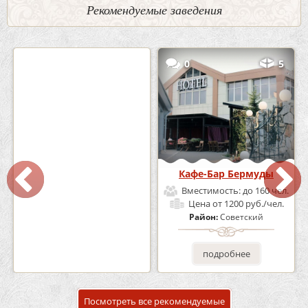
Рекомендуемые заведения
2
3
0
5
Кафе «Шишка»
Кафе-Бар Бермуды
Вместимость:
до 100 чел.
Вместимость:
до 160 чел.
Цена
от 1700 руб./чел.
Цена
от 1200 руб./чел.
Район:
Советский
Район:
Советский
подробнее
подробнее
Посмотреть все рекомендуемые