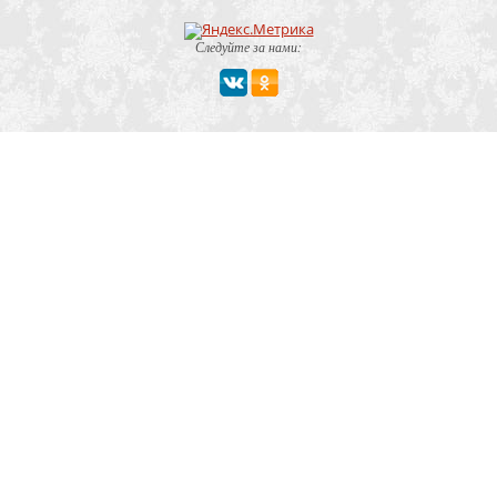
Следуйте за нами:
Мероприятие
Свадьбы
Корпоратив
Детский праздник
День рождения
Юбилей
Выпускной
Вечеринка
Встреча болельщиков
Деловая встреча
Кейтеринг
Team-building
Конференция, тренинг
Премии, церемонии
Фуршет
Поминки
Тип заведения
Банкетный зал
Ресторан
Кафе