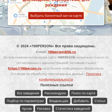
рождения
Выбрать банкетный зал на карте
© 2024 «100PERSON» Все права защищены.
E-mail:
100person@bk.ru
Использование материалов сайта
100PERSON
возможно только по
согласованию с администрацией. Активная ссылка
https://100person.ru
на источник информации обязательна.
Согласие на обработку персональных данных -
Политика
конфиденциальности
Полезные ссылки
Все заведения
Рекомендуем
Поиск по карте
Подбор по параметрам
Владельцам
Добавить
Статьи
Архив
Реклама
Статистика заведений