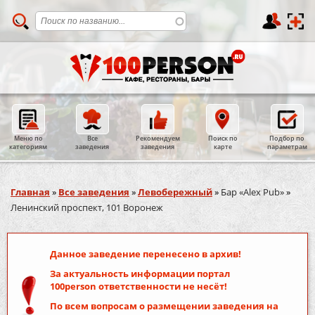
Меню по
Все
Рекомендуем
Поиск по
Подбор по
категориям
заведения
заведения
карте
параметрам
Вы здесь
Главная
»
Все заведения
»
Левобережный
»
Бар «Alex Pub»
»
Ленинский проспект, 101 Воронеж
Данное заведение перенесено в архив!
За актуальность информации портал
100person
ответственности не несёт!
По всем вопросам о размещении заведения на