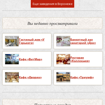
Еще заведения в Воронеже
Вы недавно просматривали
Гостиный дом «У
Банкетный зал
Горького»
санаторий «Дон»
Ресторан
Кафе «ВитМар»
«Коллекция»
Кафе «Дворик»
Кафе «Триумф»
Популярные сегодня