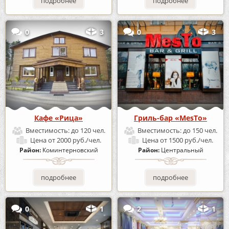
подробнее
подробнее
0
3
0
3
Кафе «Рица»
Гриль-бар «MesTo»
Вместимость:
до 120 чел.
Вместимость:
до 150 чел.
Цена
от 2000 руб./чел.
Цена
от 1500 руб./чел.
Район:
Коминтерновский
Район:
Центральный
подробнее
подробнее
0
1
2
1