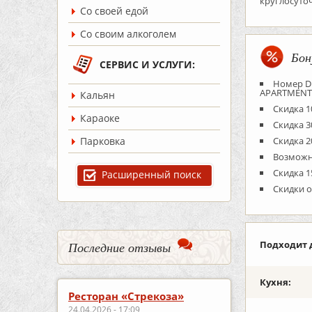
круглосуточ
Со своей едой
Со своим алкоголем
Бон
СЕРВИС И УСЛУГИ:
Номер DB
APARTMENT, 
Кальян
Скидка 1
Караоке
Скидка 3
Парковка
Скидка 
Возможно
Скидка 1
Расширенный поиск
Скидки о
Подходит 
Последние отзывы
Кухня:
Ресторан «Стрекоза»
24.04.2026 - 17:09