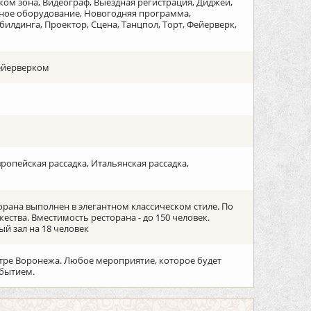
лком зона, Видеограф, Выездная регистрация, Диджей,
ное оборудование, Новогодняя программа,
илдинга, Проектор, Сцена, Танцпол, Торт, Фейерверк,
фейерверком
вропейская рассадка, Итальянская рассадка,
рана выполнен в элегантном классическом стиле. По
ства. Вместимость ресторана - до 150 человек.
й зал на 18 человек
тре Воронежа. Любое мероприятие, которое будет
обытием.