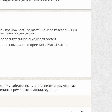
омера, благодаря услуге room-service.
или возможность заказать номера категории LUX,
A-комплексе для двоих
 дополнительную скидку для гостей
ет на номера категории DBL, TWIN, J-SUITE
ждения, Юбилей, Выпускной, Вечеринка, Деловая
тренинг, Премии, церемонии, Фуршет