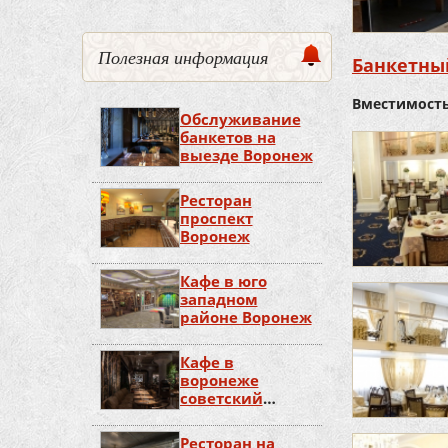
Полезная информация
Банкетный
Вместимость
Обслуживание
банкетов на
выезде Воронеж
Ресторан
проспект
Воронеж
Кафе в юго
западном
районе Воронеж
Кафе в
воронеже
советский
район
Ресторан на