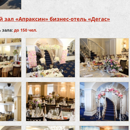
 зал «Апраксин» бизнес-отель «Дегас»
 зала:
до 150 чел.