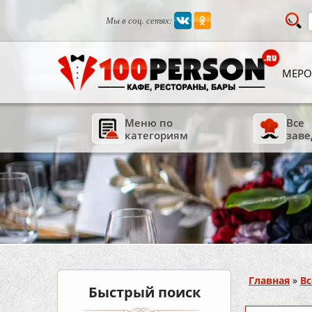
Мы в соц. сетях:
МЕРО
Меню по
Все
категориям
заве
Вы здесь
Главная
»
Вс
Быстрый поиск