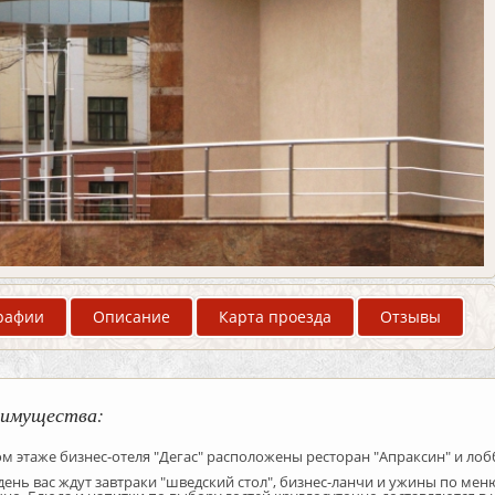
рафии
Описание
Карта проезда
Отзывы
имущества:
м этаже бизнес-отеля "Дегас" расположены ресторан "Апраксин" и лоб
ень вас ждут завтраки "шведский стол", бизнес-ланчи и ужины по меню a