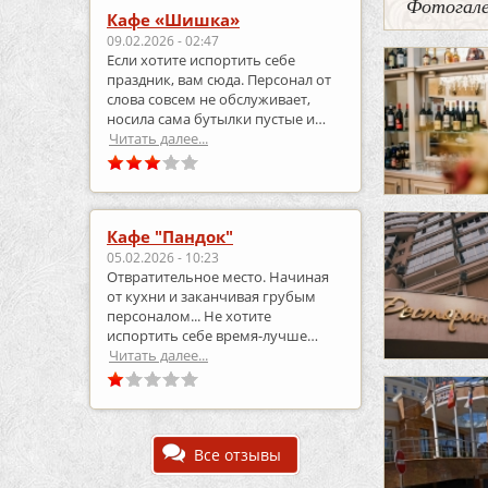
Фотогале
Кафе «Шишка»
09.02.2026 - 02:47
Если хотите испортить себе
праздник, вам сюда. Персонал от
слова совсем не обслуживает,
носила сама бутылки пустые и
приносила полные.
Читать далее...
Кафе "Пандок"
05.02.2026 - 10:23
Отвратительное место. Начиная
от кухни и заканчивая грубым
персоналом... Не хотите
испортить себе время-лучше
выберите что-то другое..
Читать далее...
Все отзывы