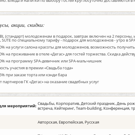
но. Блюда и напитки по выбору гостей круглосуточно доставляются в н
усы, акции, скидки:
L (стандарт) молодоженам в подарок, завтрак включен на 2 персоны, 
SUTE по специальному тарифу - подарок для молодоженов - утро в SP
0% на услуги салона красоты для молодоженов, возможность получить
0% на проживание в отеле «Дегас» для гостей торжества. Скидка действу
20% на программу SPA-девичник или SPA-мальчишник
сть участия в премии «Свадьба года»
5% при заказе торта или кэнди бара
т партнеров ГК «Дегас» на оказание свадебных услуг
Свадьбы, Корпоратив, Детский праздник, День ро
для мероприятий:
встреча, Кейтеринг, Team-building, Конференция, 
Авторская, Европейская, Русская