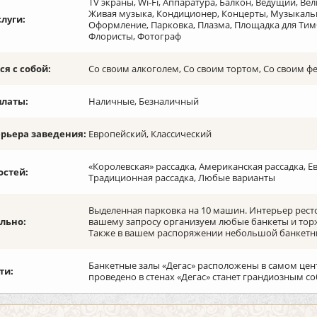
TV экраны, Wi-Fi, Аппаратура, Балкон, Ведущий, Ве
Живая музыка, Кондиционер, Концерты, Музыкаль
слуги:
Оформление, Парковка, Плазма, Площадка для Тимб
Флористы, Фотограф
я с собой:
Со своим алкоголем, Со своим тортом, Со своим 
платы:
Наличные, Безналичный
ерьера заведения:
Европейский, Классический
«Королевская» рассадка, Американская рассадка, Е
остей:
Традиционная рассадка, Любые варианты
Выделенная парковка на 10 машин. Интерьер ресто
льно:
вашему запросу организуем любые банкеты и торже
Также в вашем распоряжении небольшой банкетны
Банкетные залы «Дегас» расположены в самом цен
ти:
проведено в стенах «Дегас» станет грандиозным с