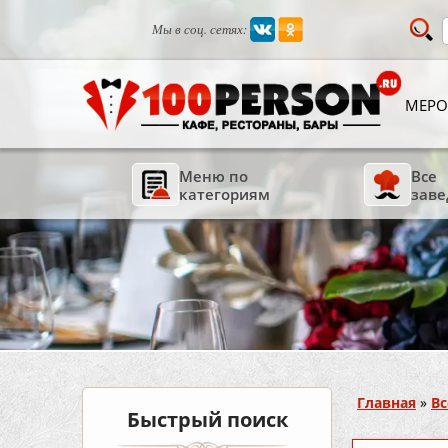
Мы в соц. сетях:
МЕРО
Меню по
Все
категориям
заве
Вы здесь
Главная
»
Вс
Быстрый поиск