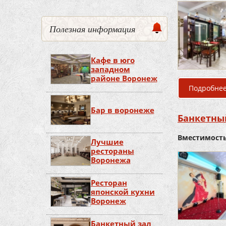
Полезная информация
Кафе в юго
западном
районе Воронеж
Подробне
Бар в воронеже
Банкетный
Вместимость
Лучшие
рестораны
Воронежа
Ресторан
японской кухни
Воронеж
Банкетный зал