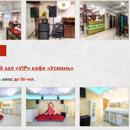
е
о Банкетный зал «Основной» кафе «Усмань»
 зал «VIP» кафе «Усмань»
 зала:
до 50 чел.