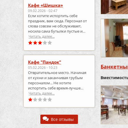
Кафе «Шишка»
09.02.2026 - 02:47
Если хотите испортить себе
праздник, вам сюда. Персонал от
слова совсем не обслуживает,
носила сама бутылки пустые и
приносила полные.
Читать далее...
Кафе "Пандок"
Банкетны
05.02.2026 - 10:23
Отвратительное место. Начиная
Вместимость
от кухни и заканчивая грубым
персоналом... Не хотите
испортить себе время-лучше
выберите что-то другое..
Читать далее...
Все отзывы