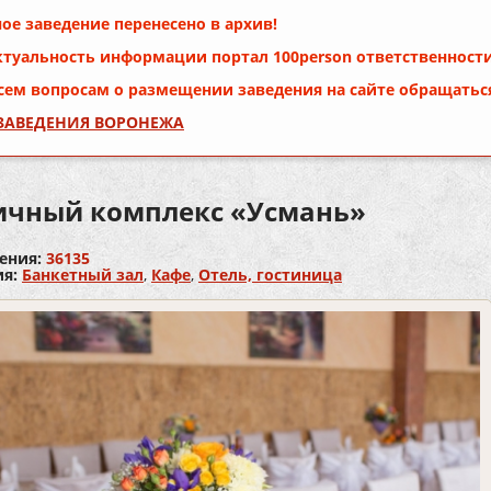
ое заведение перенесено в архив!
ктуальность информации портал
100person
ответственности
сем вопросам о размещении заведения на сайте обращатьс
 ЗАВЕДЕНИЯ ВОРОНЕЖА
ичный комплекс «Усмань»
ения:
36135
ия:
Банкетный зал
,
Кафе
,
Отель, гостиница