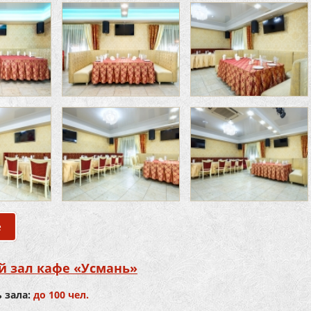
е
о Банкетный зал «VIP» кафе «Усмань»
й зал кафе «Усмань»
 зала:
до 100 чел.