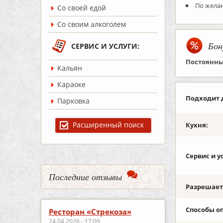
По желан
Со своей едой
Со своим алкоголем
Бон
СЕРВИС И УСЛУГИ:
Постоянны
Кальян
Караоке
Подходит 
Парковка
Расширенный поиск
Кухня:
Сервис и у
Последние отзывы
Разрешаетс
Способы о
Ресторан «Стрекоза»
24.04.2026 - 17:09