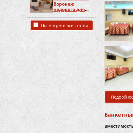
Воронеж
недорого для
дня рождения
Посмотреть все статьи
Подробне
Банкетны
Вместимость