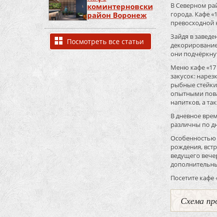
В Северном ра
коминтерновский
города. Кафе «
район Воронеж
превосходной 
Зайдя в заведе
Посмотреть все статьи
декорирование
они подчёркну
Меню кафе «17
закусок: наре
рыбные стейки
опытными пова
напитков, а та
В дневное врем
различны по д
Особенностью к
рождения, встр
ведущего вече
дополнительны
Посетите кафе 
Схема пр