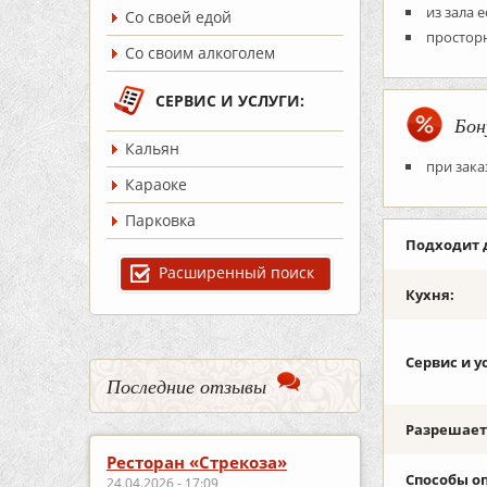
из зала 
Со своей едой
простор
Со своим алкоголем
СЕРВИС И УСЛУГИ:
Бон
Кальян
при зака
Караоке
Парковка
Подходит 
Расширенный поиск
Кухня:
Сервис и у
Последние отзывы
Разрешаетс
Ресторан «Стрекоза»
Способы о
24.04.2026 - 17:09