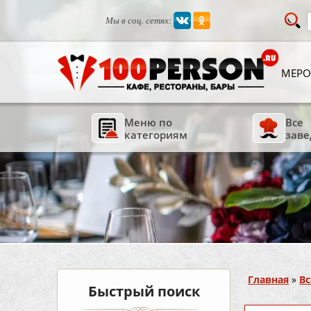
Мы в соц. сетях:
МЕРО
Меню по
Все
категориям
заве
Вы здесь
Главная
»
Вс
Быстрый поиск