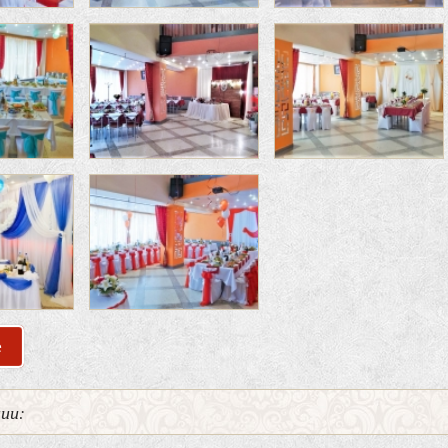
е
о Банкетный зал кафе «17-й Квартал»
нии: