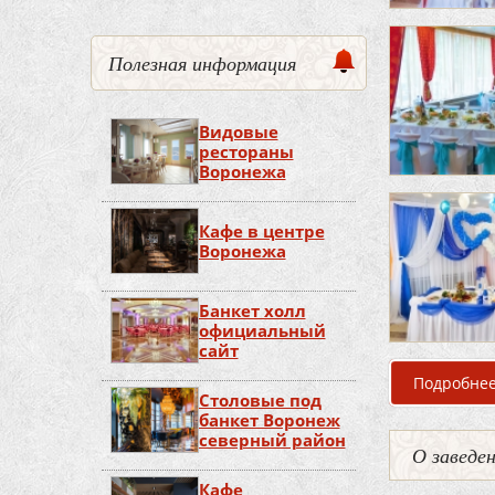
Полезная информация
Видовые
рестораны
Воронежа
Кафе в центре
Воронежа
Банкет холл
официальный
сайт
Подробне
Столовые под
банкет Воронеж
северный район
О заведе
Кафе