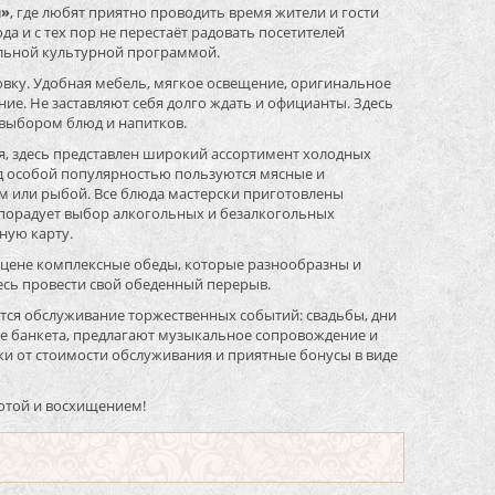
л»
, где любят приятно проводить время жители и гости
да и с тех пор не перестаёт радовать посетителей
льной культурной программой.
новку. Удобная мебель, мягкое освещение, оригинальное
е. Не заставляют себя долго ждать и официанты. Здесь
 выбором блюд и напитков.
я, здесь представлен широкий ассортимент холодных
юд особой популярностью пользуются мясные и
м или рыбой. Все блюда мастерски приготовлены
порадует выбор алкогольных и безалкогольных
йную карту.
по цене комплексные обеды, которые разнообразны и
есь провести свой обеденный перерыв.
ится обслуживание торжественных событий: свадьбы, дни
ике банкета, предлагают музыкальное сопровождение и
и от стоимости обслуживания и приятные бонусы в виде
лотой и восхищением!