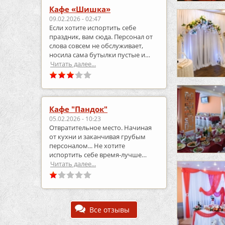
Кафе «Шишка»
09.02.2026 - 02:47
Если хотите испортить себе
праздник, вам сюда. Персонал от
слова совсем не обслуживает,
носила сама бутылки пустые и
приносила полные.
Читать далее...
Кафе "Пандок"
05.02.2026 - 10:23
Отвратительное место. Начиная
от кухни и заканчивая грубым
персоналом... Не хотите
испортить себе время-лучше
выберите что-то другое..
Читать далее...
Все отзывы