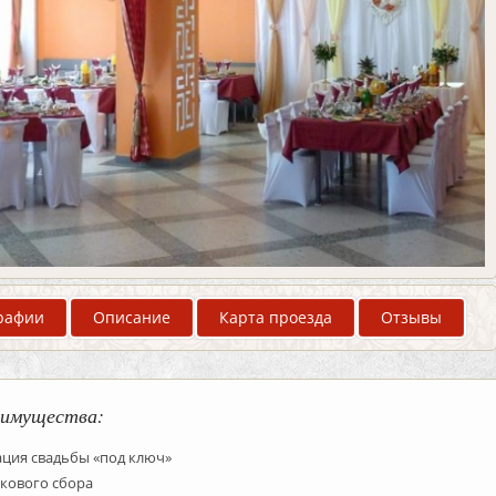
рафии
Описание
Карта проезда
Отзывы
имущества:
ация свадьбы «под ключ»
кового сбора