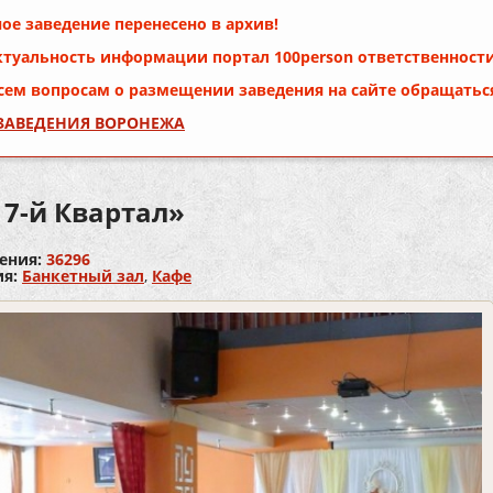
ое заведение перенесено в архив!
ктуальность информации портал
100person
ответственности
сем вопросам о размещении заведения на сайте обращатьс
 ЗАВЕДЕНИЯ ВОРОНЕЖА
17-й Квартал»
ения:
36296
ия:
Банкетный зал
,
Кафе