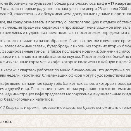
йоне Воронежа на бульваре Победы расположилось
кафе «17 кварта
17 квартал» впервые радушно распахнуло свои двери 23 февраля 2006 го
кухней, качественным обслуживанием, доступными ценами и оригина
ние, вы сразу окунаетесь в приятную, располагающую к отдыху обста
 и сияющие предметы сервировки производят неизгладимое впечатлени
то вежливы, и с удовольствием помогают посетителям определиться с
 квартал» отличается разнообразием. Если вы пришли в вечернее врем
зки, всевозможные салаты, бутерброды с икрой. Из горячих вторых бл
, фаршированные грибы, а также последние новинки: блинчики с мясо
рами и отличаются незабываемым вкусом. Посетителей необычайно 
кже изысканные сорта чая и кофе, которые включены в чайную и кофе
я кафе «17 квартал» работает по меню бизнес-ланча. Это доступные 
ням недели. Работники близлежащих офисов могут с удовольствием зд
афе является наличие сразу трёх банкетных залов, в которых провод
ечи друзей и т.д. По желанию клиентов зал украшают согласно темат
ра. Администрация кафе предлагает молодожёнам внушительные скидк
х безалкогольных напитков.
«17 Квартал», и время, проведённое здесь, вы будете вспоминать с теп
оезда: