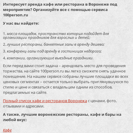
Интересует аренда кафе или ресторана в Воронеже под
мероприятие? Организуйте все с помощью сервиса
100person.ru
У нас вы найдете:
масса площадок, пространство которых подойдет для
организации праздников для взрослых и детей;
лучшие рестораны, банкетные залы в аренду дешево;
конференц-залы под аренду в гостиницах недорого;
компании, организующие выездные праздники.
Если перед вами стоит задача – арендовать место для проведения
торжества, на сайте 100person.ru вы легко сможете снять удачное
помещение. На нашем сервисе собраны лучшие площадки во всех
ценовых сегментах – остается только выбрать приглянувшуюся по
стилю и цене и связаться с владельцем одним из способов,
предлагаемых на сайте.
Полный список кафе и ресторанов Воронежа
с ценами, фото,
отзывами и адресами.
А также, лучшие воронежские рестораны, кафе и бары на
любой вкус:
Кафе