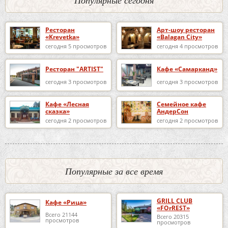
Ресторан
Арт-шоу ресторан
«Krevetka»
«Balagan City»
сегодня 5 просмотров
сегодня 4 просмотров
Ресторан "ARTIST"
Кафе «Самарканд»
сегодня 3 просмотров
сегодня 3 просмотров
Кафе «Лесная
Семейное кафе
сказка»
АндерСон
сегодня 2 просмотров
сегодня 2 просмотров
Популярные за все время
GRILL CLUB
Кафе «Рица»
«FOrREST»
Всего 21144
Всего 20315
просмотров
просмотров