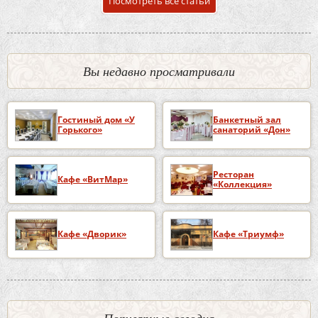
Посмотреть все статьи
Вы недавно просматривали
Гостиный дом «У
Банкетный зал
Горького»
санаторий «Дон»
Ресторан
Кафе «ВитМар»
«Коллекция»
Кафе «Дворик»
Кафе «Триумф»
Популярные сегодня