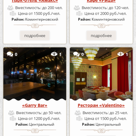
Парк-отель «Амакс»
Кафе «Рица»
Вместимость:
до 200 чел.
Вместимость:
до 120 чел.
Цена
от 1500 руб./чел.
Цена
от 2000 руб./чел.
Район:
Коминтерновский
Район:
Коминтерновский
подробнее
подробнее
0
1
0
1
«Garry Bar»
Ресторан «Valentino»
Вместимость:
до 50 чел.
Вместимость:
до 25 чел.
Цена
от 1200 руб./чел.
Цена
от 1500 руб./чел.
Район:
Центральный
Район:
Центральный