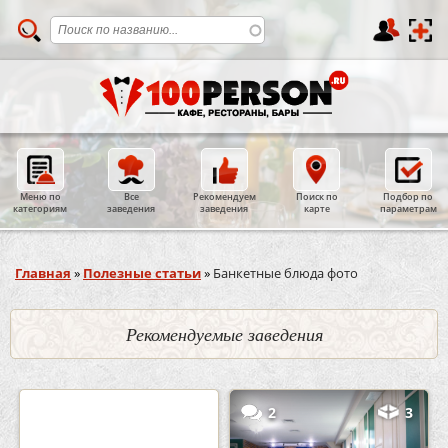
Меню по
Все
Рекомендуем
Поиск по
Подбор по
категориям
заведения
заведения
карте
параметрам
Вы здесь
Главная
»
Полезные статьи
»
Банкетные блюда фото
Рекомендуемые заведения
0
5
2
3