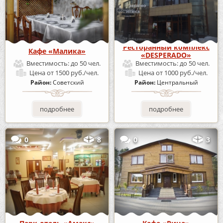
Ресторанный комплекс
Кафе «Малика»
«DESPERADO»
Вместимость:
до 50 чел.
Вместимость:
до 50 чел.
Цена
от 1500 руб./чел.
Цена
от 1000 руб./чел.
Район:
Советский
Район:
Центральный
подробнее
подробнее
0
8
0
3