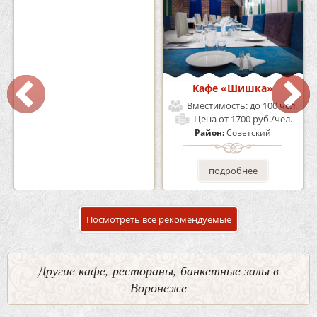
Кафе-Бар Бермуды
Кафе «Шишка»
Вместимость:
до 160 чел.
Вместимость:
до 100 чел.
Цена
от 1200 руб./чел.
Цена
от 1700 руб./чел.
Район:
Советский
Район:
Советский
подробнее
подробнее
Посмотреть все рекомендуемые
Другие кафе, рестораны, банкетные залы в
Воронеже