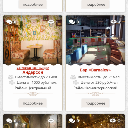
подробнее
подробнее
0
1
0
1
Семейное кафе
Бар «Barnaley»
АндерСон
Вместимость:
до 20 чел.
Вместимость:
до 25 чел.
Цена
от 1000 руб./чел.
Цена
от 230 руб./чел.
Район:
Центральный
Район:
Коминтерновский
подробнее
подробнее
0
1
0
О