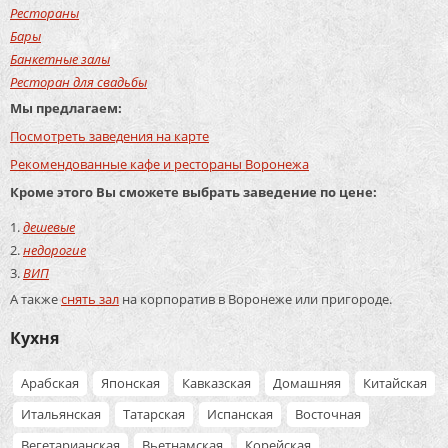
Рестораны
Бары
Банкетные залы
Ресторан для свадьбы
Мы предлагаем:
Посмотреть заведения на карте
Рекомендованные кафе и рестораны Воронежа
Кроме этого Вы сможете выбрать заведение по цене:
дешевые
недорогие
ВИП
А также
снять зал
на корпоратив в Воронеже или пригороде.
Кухня
Арабская
Японская
Кавказская
Домашняя
Китайская
Итальянская
Татарская
Испанская
Восточная
Вегетарианская
Вьетнамская
Корейская