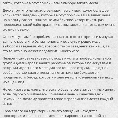
сайты, которые могут помочь вам в выборе такого места.
Дело в том, что на таких страницах часто и выкладуют большое
количество заведений, которые могут помочь вам в вашей цели.
Ну а если у вас есть знакомые или близкие, которые хоть раз
проводили, какой либо праздник в этом заведении, тогда вам очень
сильно повезло.
Они смогут вам без проблем рассказать о всех секретах и минусах
данного места, что бы вы понимали всю суть и решились с
выбором заведения. Что, говоря о таком заведении как наше, так
это то, что оно может предложить много чего.
Первое и самое главное это помощь и услуги профессиональной
группы дизайнеров и наших работников, которые помогут вам в
создании идеального места для роскошного отдыха. Еще одной
особенностью такого места является наличие большого и
продвинутого блюда, который имеет не только невероятный вкус,
но еще и вид.
Но если же вы думаете, что все это будет стоить заграничных денег,
то вы глубоко ошибаетесь. Сочетание цены и качества здесь
наилучшее, поэтому провести такое мероприятие сможет каждый
из вас.
Кроме этого на территории нашего заведения находится
просторная и качественно сделанная парковка, на которой вы