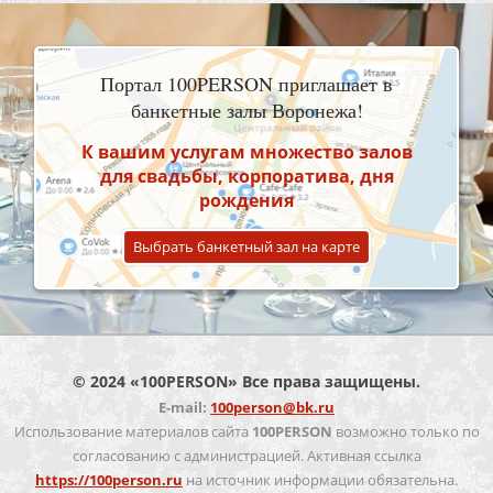
Портал 100PERSON приглашает в
банкетные залы Воронежа!
К вашим услугам множество залов
для свадьбы, корпоратива, дня
рождения
Выбрать банкетный зал на карте
© 2024 «100PERSON» Все права защищены.
E-mail:
100person@bk.ru
Использование материалов сайта
100PERSON
возможно только по
согласованию с администрацией. Активная ссылка
https://100person.ru
на источник информации обязательна.