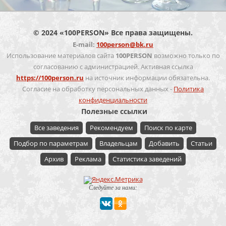
© 2024 «100PERSON» Все права защищены.
E-mail:
100person@bk.ru
Использование материалов сайта
100PERSON
возможно только по
согласованию с администрацией. Активная ссылка
https://100person.ru
на источник информации обязательна.
Согласие на обработку персональных данных -
Политика
конфиденциальности
Полезные ссылки
Все заведения
Рекомендуем
Поиск по карте
Подбор по параметрам
Владельцам
Добавить
Статьи
Архив
Реклама
Статистика заведений
Следуйте за нами: