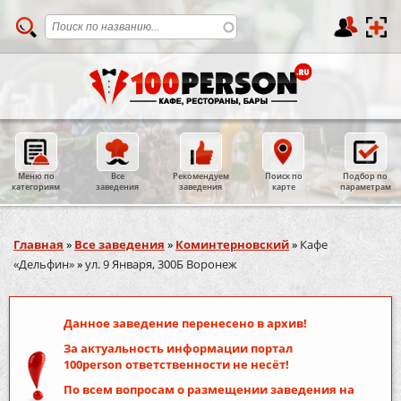
Меню по
Все
Рекомендуем
Поиск по
Подбор по
категориям
заведения
заведения
карте
параметрам
Вы здесь
Главная
»
Все заведения
»
Коминтерновский
»
Кафе
«Дельфин»
»
ул. 9 Января, 300Б Воронеж
Данное заведение перенесено в архив!
За актуальность информации портал
100person
ответственности не несёт!
По всем вопросам о размещении заведения на