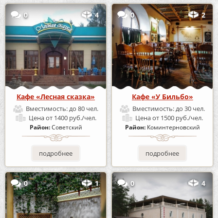
0
4
0
2
Кафе «Лесная сказка»
Кафе «У Бильбо»
Вместимость:
до 80 чел.
Вместимость:
до 30 чел.
Цена
от 1400 руб./чел.
Цена
от 1500 руб./чел.
Район:
Советский
Район:
Коминтерновский
подробнее
подробнее
0
1
0
4