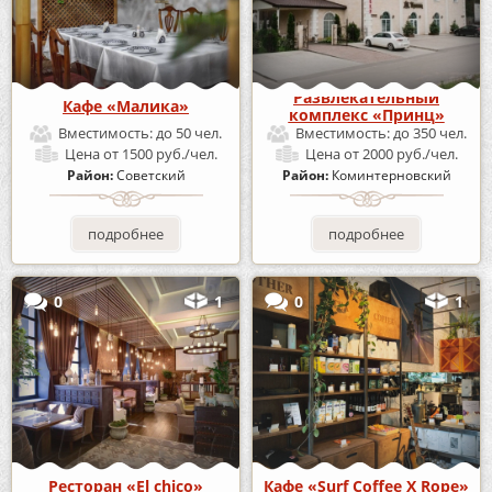
Развлекательный
Кафе «Малика»
комплекс «Принц»
Вместимость:
до 50 чел.
Вместимость:
до 350 чел.
Цена
от 1500 руб./чел.
Цена
от 2000 руб./чел.
Район:
Советский
Район:
Коминтерновский
подробнее
подробнее
0
1
0
1
Ресторан «El chico»
Кафе «Surf Coffee X Rope»