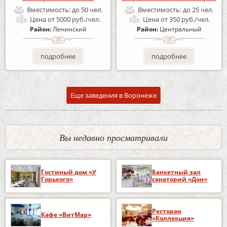
Вместимость:
до 50 чел.
Вместимость:
до 25 чел.
Цена
от 5000 руб./чел.
Цена
от 350 руб./чел.
Район:
Ленинский
Район:
Центральный
подробнее
подробнее
Еще заведения в Воронеже
Вы недавно просматривали
Гостиный дом «У
Банкетный зал
Горького»
санаторий «Дон»
Ресторан
Кафе «ВитМар»
«Коллекция»