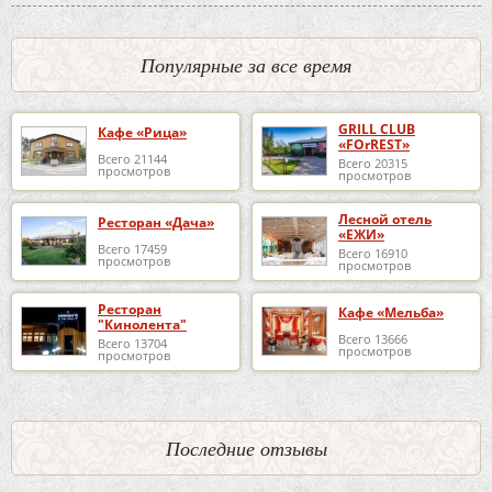
Популярные за все время
GRILL CLUB
Кафе «Рица»
«FOrREST»
Всего 21144
Всего 20315
просмотров
просмотров
Лесной отель
Ресторан «Дача»
«ЕЖИ»
Всего 17459
Всего 16910
просмотров
просмотров
Ресторан
Кафе «Мельба»
"Кинолента"
Всего 13666
Всего 13704
просмотров
просмотров
Последние отзывы