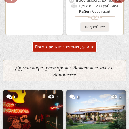
Вместимость:
до 100 чел.
Вместимость:
до 160 чел.
Цена
от 1700 руб./чел.
Цена
от 1200 руб./чел.
Район:
Советский
Район:
Советский
подробнее
подробнее
Посмотреть все рекомендуемые
Другие кафе, рестораны, банкетные залы в
Воронеже
0
3
0
2