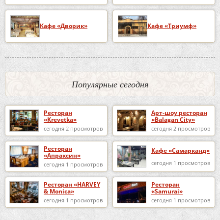
Кафе «Дворик»
Кафе «Триумф»
Популярные сегодня
Ресторан
Арт-шоу ресторан
«Krevetka»
«Balagan City»
сегодня 2 просмотров
сегодня 2 просмотров
Ресторан
Кафе «Самарканд»
«Апраксин»
сегодня 1 просмотров
сегодня 1 просмотров
Ресторан «HARVEY
Ресторан
& Monica»
«Samurai»
сегодня 1 просмотров
сегодня 1 просмотров