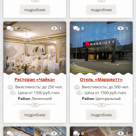
подробнее
подробнее
0
1
0
1
Ресторан «Чайка»
Отель «Марриотт»
Вместимость:
до 250 чел.
Вместимость:
до 500 чел.
Цена
от 1500 руб./чел.
Цена
от 1500 руб./чел.
Район:
Ленинский
Район:
Центральный
подробнее
подробнее
0
3
0
1