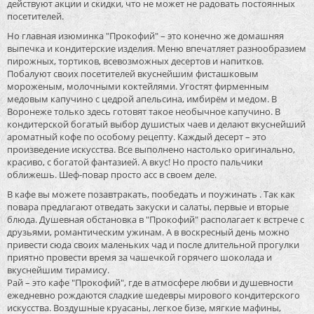
действуют акции и скидки, что не может не радовать постоянных
посетителей.
Но главная изюминка "Прокофий" – это конечно же домашняя
выпечка и кондитерские изделия. Меню впечатляет разнообразием
пирожных, тортиков, всевозможных десертов и напитков.
Побалуют своих посетителей вкуснейшим фисташковым
мороженым, молочными коктейлями. Угостят фирменным
медовым капучино с цедрой апельсина, имбирём и медом. В
Воронеже только здесь готовят такое необычное капучино. В
кондитерской богатый выбор душистых чаев и делают вкуснейший
ароматный кофе по особому рецепту. Каждый десерт – это
произведение искусства. Все выполнено настолько оригинально,
красиво, с богатой фантазией. А вкус! Но просто пальчики
оближешь. Шеф-повар просто асс в своем деле.
В кафе вы можете позавтракать, пообедать и поужинать . Так как
повара предлагают отведать закуски и салаты, первые и вторые
блюда. Душевная обстановка в "Прокофий" располагает к встрече с
друзьями, романтическим ужинам. А в воскресный день можно
привести сюда своих маленьких чад и после длительной прогулки
приятно провести время за чашечкой горячего шоколада и
вкуснейшим тирамису.
Рай – это кафе "Прокофий", где в атмосфере любви и душевности
ежедневно рождаются сладкие шедевры мирового кондитерского
искусства. Воздушные круасаны, легкое бизе, мягкие мафины,