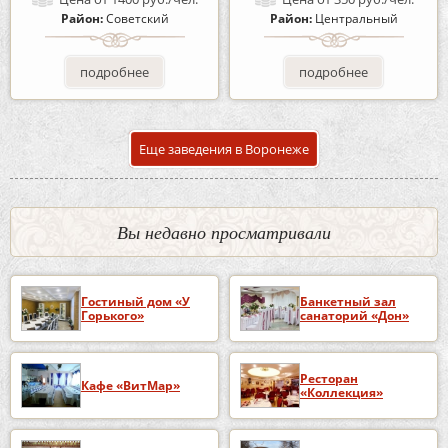
Район:
Советский
Район:
Центральный
подробнее
подробнее
Еще заведения в Воронеже
Вы недавно просматривали
Гостиный дом «У
Банкетный зал
Горького»
санаторий «Дон»
Ресторан
Кафе «ВитМар»
«Коллекция»