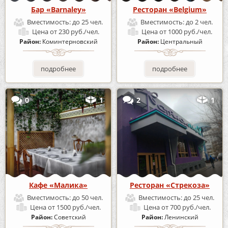
Бар «Barnaley»
Ресторан «Belgium»
Вместимость:
до 25 чел.
Вместимость:
до 2 чел.
Цена
от 230 руб./чел.
Цена
от 1000 руб./чел.
Район:
Коминтерновский
Район:
Центральный
подробнее
подробнее
0
1
2
1
Кафе «Малика»
Ресторан «Стрекоза»
Вместимость:
до 50 чел.
Вместимость:
до 25 чел.
Цена
от 1500 руб./чел.
Цена
от 700 руб./чел.
Район:
Советский
Район:
Ленинский