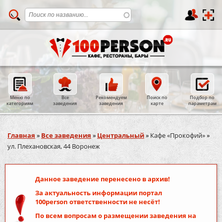
Меню по
Все
Рекомендуем
Поиск по
Подбор по
категориям
заведения
заведения
карте
параметрам
Вы здесь
Главная
»
Все заведения
»
Центральный
»
Кафе «Прокофий»
»
ул. Плехановская, 44 Воронеж
Данное заведение перенесено в архив!
За актуальность информации портал
100person
ответственности не несёт!
По всем вопросам о размещении заведения на