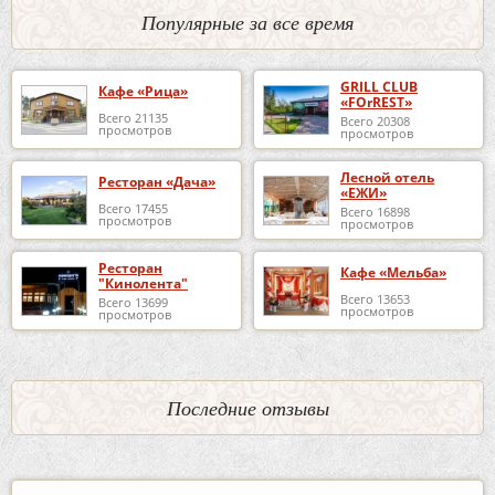
Популярные за все время
GRILL CLUB
Кафе «Рица»
«FOrREST»
Всего 21135
Всего 20308
просмотров
просмотров
Лесной отель
Ресторан «Дача»
«ЕЖИ»
Всего 17455
Всего 16898
просмотров
просмотров
Ресторан
Кафе «Мельба»
"Кинолента"
Всего 13653
Всего 13699
просмотров
просмотров
Последние отзывы