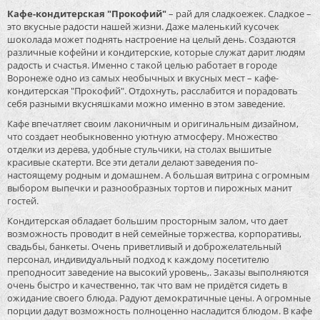
Кафе-кондитерская "Прокофий"
– рай для сладкоежек. Сладкое –
это вкусные радости нашей жизни. Даже маленький кусочек
шоколада может поднять настроение на целый день. Создаются
различные кофейни и кондитерские, которые служат дарит людям
радость и счастья. Именно с такой целью работает в городе
Воронеже одно из самых необычных и вкусных мест – кафе-
кондитерская "Прокофий". Отдохнуть, расслабится и порадовать
себя разными вкусняшками можно именно в этом заведение.
Кафе впечатляет своим лаконичным и оригинальным дизайном,
что создает необыкновенно уютную атмосферу. Множество
отделки из дерева, удобные стульчики, на столах вышитые
красивые скатерти. Все эти детали делают заведения по-
настоящему родным и домашнем. А большая витрина с огромным
выбором выпечки и разнообразных тортов и пирожных манит
гостей.
Кондитерская обладает большим просторным залом, что дает
возможность проводит в ней семейные торжества, корпоративы,
свадьбы, банкеты. Очень приветливый и доброжелательный
персонал, индивидуальный подход к каждому посетителю
преподносит заведение на высокий уровень,. Заказы выполняются
очень быстро и качественно, так что вам не придётся сидеть в
ожидание своего блюда. Радуют демократичные цены. А огромные
порции дадут возможность полноценно насладится блюдом. В кафе