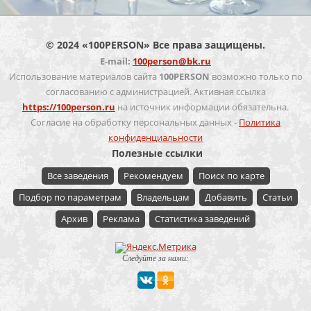
© 2024 «100PERSON» Все права защищены.
E-mail:
100person@bk.ru
Использование материалов сайта
100PERSON
возможно только по
согласованию с администрацией. Активная ссылка
https://100person.ru
на источник информации обязательна.
Согласие на обработку персональных данных -
Политика
конфиденциальности
Полезные ссылки
Все заведения
Рекомендуем
Поиск по карте
Подбор по параметрам
Владельцам
Добавить
Статьи
Архив
Реклама
Статистика заведений
Следуйте за нами: